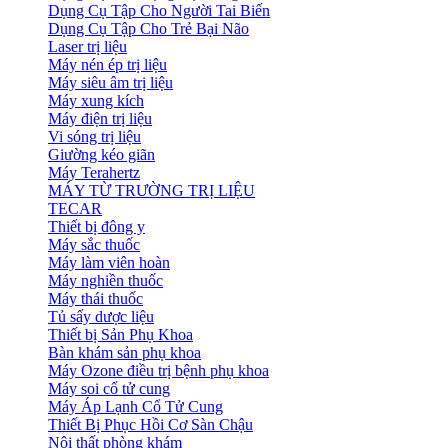
Dụng Cụ Tập Cho Người Tai Biến
Dụng Cụ Tập Cho Trẻ Bại Não
Laser trị liệu
Máy nén ép trị liệu
Máy siêu âm trị liệu
Máy xung kích
Máy điện trị liệu
Vi sóng trị liệu
Giường kéo giãn
Máy Terahertz
MÁY TỪ TRƯỜNG TRỊ LIỆU
TECAR
Thiết bị đông y
Máy sắc thuốc
Máy làm viên hoàn
Máy nghiền thuốc
Máy thái thuốc
Tủ sấy dược liệu
Thiết bị Sản Phụ Khoa
Bàn khám sản phụ khoa
Máy Ozone điều trị bệnh phụ khoa
Máy soi cổ tử cung
Máy Áp Lạnh Cổ Tử Cung
Thiết Bị Phục Hồi Cơ Sàn Chậu
Nội thất phòng khám