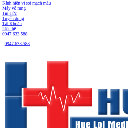
Kính hiển vi soi mạch máu
Máy vỗ rung
Tin Tức
Tuyển dụng
Tài Khoản
Liên hệ
0947.633.588
0947.633.588