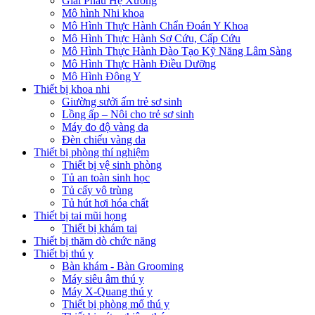
Giải Phẫu Hệ Xương
Mô hình Nhi khoa
Mô Hình Thực Hành Chẩn Đoán Y Khoa
Mô Hình Thực Hành Sơ Cứu, Cấp Cứu
Mô Hình Thực Hành Đào Tạo Kỹ Năng Lâm Sàng
Mô Hình Thực Hành Điều Dưỡng
Mô Hình Đông Y
Thiết bị khoa nhi
Giường sưởi ấm trẻ sơ sinh
Lồng ấp – Nôi cho trẻ sơ sinh
Máy đo độ vàng da
Đèn chiếu vàng da
Thiết bị phòng thí nghiệm
Thiết bị vệ sinh phòng
Tủ an toàn sinh học
Tủ cấy vô trùng
Tủ hút hơi hóa chất
Thiết bị tai mũi họng
Thiết bị khám tai
Thiết bị thăm dò chức năng
Thiết bị thú y
Bàn khám - Bàn Grooming
Máy siêu âm thú y
Máy X-Quang thú y
Thiết bị phòng mổ thú y