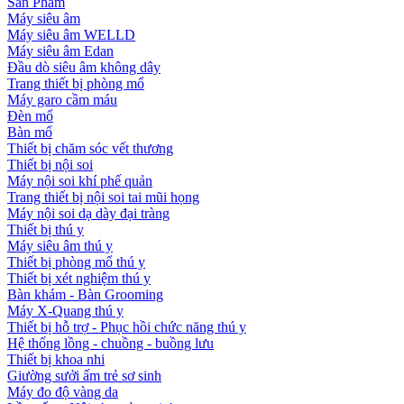
Sản Phẩm
Máy siêu âm
Máy siêu âm WELLD
Máy siêu âm Edan
Đầu dò siêu âm không dây
Trang thiết bị phòng mổ
Máy garo cầm máu
Đèn mổ
Bàn mổ
Thiết bị chăm sóc vết thương
Thiết bị nội soi
Máy nội soi khí phế quản
Trang thiết bị nội soi tai mũi họng
Máy nội soi dạ dày đại tràng
Thiết bị thú y
Máy siêu âm thú y
Thiết bị phòng mổ thú y
Thiết bị xét nghiệm thú y
Bàn khám - Bàn Grooming
Máy X-Quang thú y
Thiết bị hỗ trợ - Phục hồi chức năng thú y
Hệ thống lồng - chuồng - buồng lưu
Thiết bị khoa nhi
Giường sưởi ấm trẻ sơ sinh
Máy đo độ vàng da