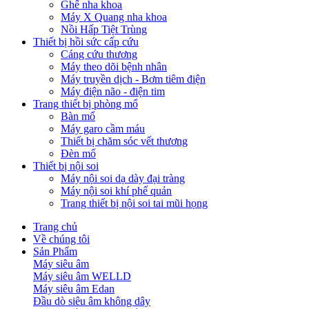
Ghế nha khoa
Máy X Quang nha khoa
Nồi Hấp Tiệt Trùng
Thiết bị hồi sức cấp cứu
Cáng cứu thương
Máy theo dõi bệnh nhân
Máy truyền dịch - Bơm tiêm điện
Máy điện não - điện tim
Trang thiết bị phòng mổ
Bàn mổ
Máy garo cầm máu
Thiết bị chăm sóc vết thương
Đèn mổ
Thiết bị nội soi
Máy nội soi dạ dày đại tràng
Máy nội soi khí phế quản
Trang thiết bị nội soi tai mũi họng
Trang chủ
Về chúng tôi
Sản Phẩm
Máy siêu âm
Máy siêu âm WELLD
Máy siêu âm Edan
Đầu dò siêu âm không dây