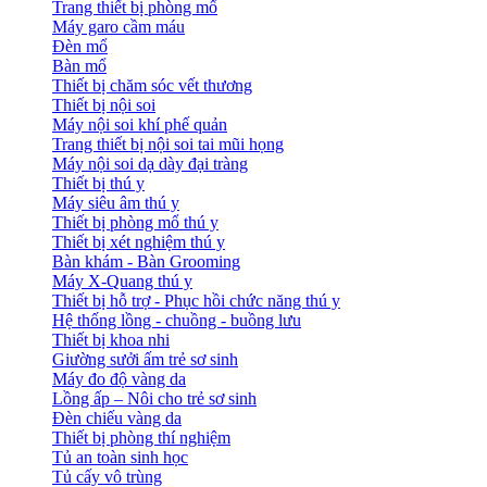
Trang thiết bị phòng mổ
Máy garo cầm máu
Đèn mổ
Bàn mổ
Thiết bị chăm sóc vết thương
Thiết bị nội soi
Máy nội soi khí phế quản
Trang thiết bị nội soi tai mũi họng
Máy nội soi dạ dày đại tràng
Thiết bị thú y
Máy siêu âm thú y
Thiết bị phòng mổ thú y
Thiết bị xét nghiệm thú y
Bàn khám - Bàn Grooming
Máy X-Quang thú y
Thiết bị hỗ trợ - Phục hồi chức năng thú y
Hệ thống lồng - chuồng - buồng lưu
Thiết bị khoa nhi
Giường sưởi ấm trẻ sơ sinh
Máy đo độ vàng da
Lồng ấp – Nôi cho trẻ sơ sinh
Đèn chiếu vàng da
Thiết bị phòng thí nghiệm
Tủ an toàn sinh học
Tủ cấy vô trùng