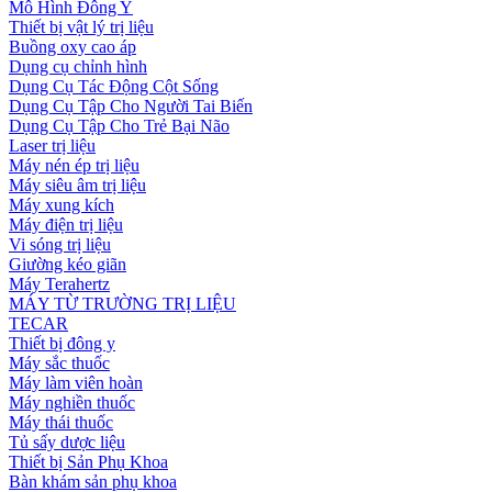
Mô Hình Đông Y
Thiết bị vật lý trị liệu
Buồng oxy cao áp
Dụng cụ chỉnh hình
Dụng Cụ Tác Động Cột Sống
Dụng Cụ Tập Cho Người Tai Biến
Dụng Cụ Tập Cho Trẻ Bại Não
Laser trị liệu
Máy nén ép trị liệu
Máy siêu âm trị liệu
Máy xung kích
Máy điện trị liệu
Vi sóng trị liệu
Giường kéo giãn
Máy Terahertz
MÁY TỪ TRƯỜNG TRỊ LIỆU
TECAR
Thiết bị đông y
Máy sắc thuốc
Máy làm viên hoàn
Máy nghiền thuốc
Máy thái thuốc
Tủ sấy dược liệu
Thiết bị Sản Phụ Khoa
Bàn khám sản phụ khoa