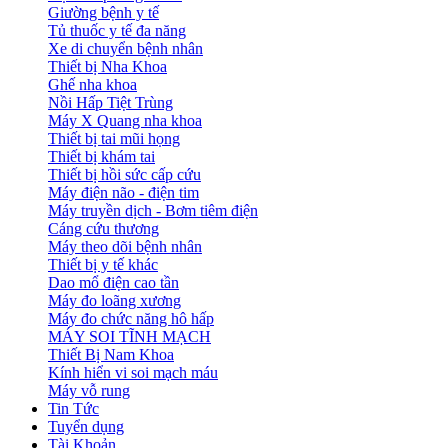
Giường bệnh y tế
Tủ thuốc y tế đa năng
Xe di chuyển bệnh nhân
Thiết bị Nha Khoa
Ghế nha khoa
Nồi Hấp Tiệt Trùng
Máy X Quang nha khoa
Thiết bị tai mũi họng
Thiết bị khám tai
Thiết bị hồi sức cấp cứu
Máy điện não - điện tim
Máy truyền dịch - Bơm tiêm điện
Cáng cứu thương
Máy theo dõi bệnh nhân
Thiết bị y tế khác
Dao mổ điện cao tần
Máy đo loãng xương
Máy đo chức năng hô hấp
MÁY SOI TĨNH MẠCH
Thiết Bị Nam Khoa
Kính hiển vi soi mạch máu
Máy vỗ rung
Tin Tức
Tuyển dụng
Tài Khoản