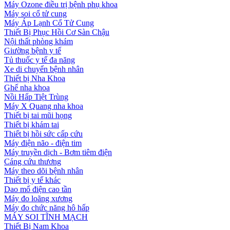
Máy Ozone điều trị bệnh phụ khoa
Máy soi cổ tử cung
Máy Áp Lạnh Cổ Tử Cung
Thiết Bị Phục Hồi Cơ Sàn Chậu
Nội thất phòng khám
Giường bệnh y tế
Tủ thuốc y tế đa năng
Xe di chuyển bệnh nhân
Thiết bị Nha Khoa
Ghế nha khoa
Nồi Hấp Tiệt Trùng
Máy X Quang nha khoa
Thiết bị tai mũi họng
Thiết bị khám tai
Thiết bị hồi sức cấp cứu
Máy điện não - điện tim
Máy truyền dịch - Bơm tiêm điện
Cáng cứu thương
Máy theo dõi bệnh nhân
Thiết bị y tế khác
Dao mổ điện cao tần
Máy đo loãng xương
Máy đo chức năng hô hấp
MÁY SOI TĨNH MẠCH
Thiết Bị Nam Khoa