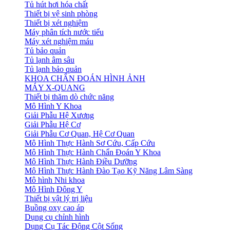
Tủ hút hơi hóa chất
Thiết bị vệ sinh phòng
Thiết bị xét nghiệm
Máy phân tích nước tiểu
Máy xét nghiệm máu
Tủ bảo quản
Tủ lạnh âm sâu
Tủ lạnh bảo quản
KHOA CHẨN ĐOÁN HÌNH ẢNH
MÁY X-QUANG
Thiết bị thăm dò chức năng
Mô Hình Y Khoa
Giải Phẫu Hệ Xương
Giải Phẫu Hệ Cơ
Giải Phẫu Cơ Quan, Hệ Cơ Quan
Mô Hình Thực Hành Sơ Cứu, Cấp Cứu
Mô Hình Thực Hành Chẩn Đoán Y Khoa
Mô Hình Thực Hành Điều Dưỡng
Mô Hình Thực Hành Đào Tạo Kỹ Năng Lâm Sàng
Mô hình Nhi khoa
Mô Hình Đông Y
Thiết bị vật lý trị liệu
Buồng oxy cao áp
Dụng cụ chỉnh hình
Dụng Cụ Tác Động Cột Sống