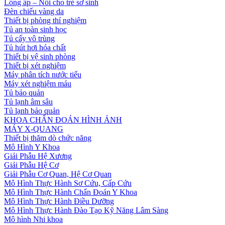
Lồng ấp – Nôi cho trẻ sơ sinh
Đèn chiếu vàng da
Thiết bị phòng thí nghiệm
Tủ an toàn sinh học
Tủ cấy vô trùng
Tủ hút hơi hóa chất
Thiết bị vệ sinh phòng
Thiết bị xét nghiệm
Máy phân tích nước tiểu
Máy xét nghiệm máu
Tủ bảo quản
Tủ lạnh âm sâu
Tủ lạnh bảo quản
KHOA CHẨN ĐOÁN HÌNH ẢNH
MÁY X-QUANG
Thiết bị thăm dò chức năng
Mô Hình Y Khoa
Giải Phẫu Hệ Xương
Giải Phẫu Hệ Cơ
Giải Phẫu Cơ Quan, Hệ Cơ Quan
Mô Hình Thực Hành Sơ Cứu, Cấp Cứu
Mô Hình Thực Hành Chẩn Đoán Y Khoa
Mô Hình Thực Hành Điều Dưỡng
Mô Hình Thực Hành Đào Tạo Kỹ Năng Lâm Sàng
Mô hình Nhi khoa