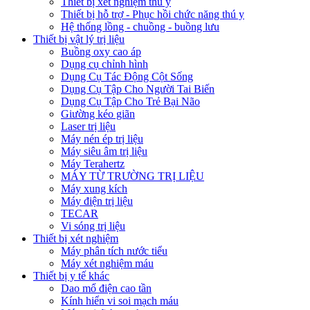
Thiết bị xét nghiệm thú y
Thiết bị hỗ trợ - Phục hồi chức năng thú y
Hệ thống lồng - chuồng - buồng lưu
Thiết bị vật lý trị liệu
Buồng oxy cao áp
Dụng cụ chỉnh hình
Dụng Cụ Tác Động Cột Sống
Dụng Cụ Tập Cho Người Tai Biến
Dụng Cụ Tập Cho Trẻ Bại Não
Giường kéo giãn
Laser trị liệu
Máy nén ép trị liệu
Máy siêu âm trị liệu
Máy Terahertz
MÁY TỪ TRƯỜNG TRỊ LIỆU
Máy xung kích
Máy điện trị liệu
TECAR
Vi sóng trị liệu
Thiết bị xét nghiệm
Máy phân tích nước tiểu
Máy xét nghiệm máu
Thiết bị y tế khác
Dao mổ điện cao tần
Kính hiển vi soi mạch máu