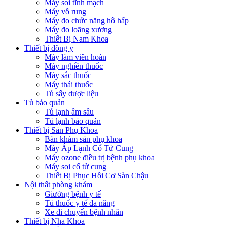
Máy soi tĩnh mạch
Máy vỗ rung
Máy đo chức năng hô hấp
Máy đo loãng xương
Thiết Bị Nam Khoa
Thiết bị đông y
Máy làm viên hoàn
Máy nghiền thuốc
Máy sắc thuốc
Máy thái thuốc
Tủ sấy dược liệu
Tủ bảo quản
Tủ lạnh âm sâu
Tủ lạnh bảo quản
Thiết bị Sản Phụ Khoa
Bàn khám sản phụ khoa
Máy Áp Lạnh Cổ Tử Cung
Máy ozone điều trị bệnh phụ khoa
Máy soi cổ tử cung
Thiết Bị Phục Hồi Cơ Sàn Chậu
Nội thất phòng khám
Giường bệnh y tế
Tủ thuốc y tế đa năng
Xe di chuyển bệnh nhân
Thiết bị Nha Khoa