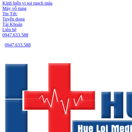
Kính hiển vi soi mạch máu
Máy vỗ rung
Tin Tức
Tuyển dụng
Tài Khoản
Liên hệ
0947.633.588
0947.633.588