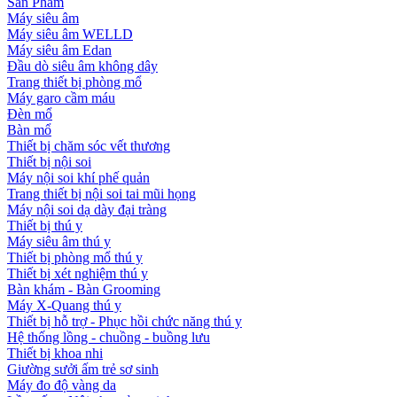
Sản Phẩm
Máy siêu âm
Máy siêu âm WELLD
Máy siêu âm Edan
Đầu dò siêu âm không dây
Trang thiết bị phòng mổ
Máy garo cầm máu
Đèn mổ
Bàn mổ
Thiết bị chăm sóc vết thương
Thiết bị nội soi
Máy nội soi khí phế quản
Trang thiết bị nội soi tai mũi họng
Máy nội soi dạ dày đại tràng
Thiết bị thú y
Máy siêu âm thú y
Thiết bị phòng mổ thú y
Thiết bị xét nghiệm thú y
Bàn khám - Bàn Grooming
Máy X-Quang thú y
Thiết bị hỗ trợ - Phục hồi chức năng thú y
Hệ thống lồng - chuồng - buồng lưu
Thiết bị khoa nhi
Giường sưởi ấm trẻ sơ sinh
Máy đo độ vàng da