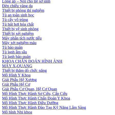
Lồng ấp – Nôi cho trẻ sơ sinh
Đèn chiếu vàng da
Thiết bị phòng thí nghiệm
Tủ an toàn sinh học
Tủ cấy vô trùng
Tủ hút hơi hóa chất
Thiết bị vệ sinh phòng
Thiết bị xét nghiệm
Máy phân tích nước tiểu
Máy xét nghiệm máu
Tủ bảo quản
Tủ lạnh âm sâu
Tủ lạnh bảo quản
KHOA CHẨN ĐOÁN HÌNH ẢNH
MÁY X-QUANG
Thiết bị thăm dò chức năng
Mô Hình Y Khoa
Giải Phẫu Hệ Xương
Giải Phẫu Hệ Cơ
Giải Phẫu Cơ Quan, Hệ Cơ Quan
Mô Hình Thực Hành Sơ Cứu, Cấp Cứu
Mô Hình Thực Hành Chẩn Đoán Y Khoa
Mô Hình Thực Hành Điều Dưỡng
Mô Hình Thực Hành Đào Tạo Kỹ Năng Lâm Sàng
Mô hình Nhi khoa