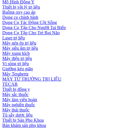
Mô Hình Đông Y
Thiết bị vật lý trị liệu
Buồng oxy cao áp
Dụng cụ chỉnh hình
Dụng Cụ Tác Động Cột Sống
Dụng Cụ Tập Cho Người Tai Biến
Dụng Cụ Tập Cho Trẻ Bại Não
Laser trị liệu
Máy nén ép trị liệu
Máy siêu âm trị liệu
Máy xung kích
Máy điện trị liệu
Vi sóng trị liệu
Giường kéo giãn
Máy Terahertz
MÁY TỪ TRƯỜNG TRỊ LIỆU
TECAR
Thiết bị đông y
Máy sắc thuốc
Máy làm viên hoàn
Máy nghiền thuốc
Máy thái thuốc
Tủ sấy dược liệu
Thiết bị Sản Phụ Khoa
Bàn khám sản phụ khoa