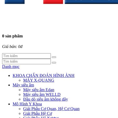
0 sản phẩm
Giá bán: 0đ
Danh mục
KHOA CHẨN ĐOÁN HÌNH ẢNH
MÁY X-QUANG
Máy siêu âm
Máy siêu âm Edan
Máy siêu âm WELLD
Đầu dò siêu âm không dây
Mô Hình Y Khoa
Giải Phẫu Cơ Quan, Hệ Cơ Quan
Giải Phẫu Hệ Cơ