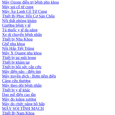
Máy Ozone điều trị bệnh phụ khoa
Máy soi cổ tử cung
Máy Áp Lạnh Cổ Tử Cung
Thiết Bị Phục Hồi Cơ Sàn Chậu
Nội thất phòng khám
Giường bệnh y tế
Tủ thuốc y tế đa năng
Xe di chuyển bệnh nhân
Thiết bị Nha Khoa
Ghế nha khoa
Nồi Hấp Tiệt Trùng
Máy X Quang nha khoa
Thiết bị tai mũi họng
Thiết bị khám tai
Thiết bị hồi sức cấp cứu
Máy điện não - điện tim
Máy truyền dịch - Bơm tiêm điện
Cáng cứu thương
Máy theo dõi bệnh nhân
Thiết bị y tế khác
Dao mổ điện cao tần
Máy đo loãng xương
Máy đo chức năng hô hấp
MÁY SOI TĨNH MẠCH
Thiết Bị Nam Khoa