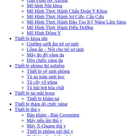
Giải Phẫu Hệ Xương
Mô hình Nhi khoa
Mô Hình Thực Hành Chẩn Đoán Y Khoa
Mô Hình Thực Hành Sơ Cứu, Cấp Cứu
Mô Hình Thực Hành Đào Tạo Kỹ Năng Lâm Sàng
Mô Hình Thực Hành Điều Dưỡng
Mô Hình Đông Y
Thiết bị khoa nhi
Giường sưởi ấm trẻ sơ sinh
Lồng ấp – Nôi cho trẻ sơ sinh
Máy đo độ vàng da
Đèn chiếu vàng da
Thiết bị phòng thí nghiệm
Thiết bị vệ sinh phòng
Tủ an toàn sinh học
Tủ cấy vô trùng
Tủ hút hơi hóa chất
Thiết bị tai mũi họng
Thiết bị khám tai
Thiết bị thăm dò chức năng
Thiết bị thú y
Bàn khám - Bàn Grooming
Máy siêu âm thú y
Máy X-Quang thú y
Thiết bị phòng mổ thú y