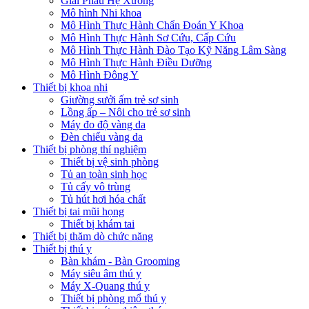
Giải Phẫu Hệ Xương
Mô hình Nhi khoa
Mô Hình Thực Hành Chẩn Đoán Y Khoa
Mô Hình Thực Hành Sơ Cứu, Cấp Cứu
Mô Hình Thực Hành Đào Tạo Kỹ Năng Lâm Sàng
Mô Hình Thực Hành Điều Dưỡng
Mô Hình Đông Y
Thiết bị khoa nhi
Giường sưởi ấm trẻ sơ sinh
Lồng ấp – Nôi cho trẻ sơ sinh
Máy đo độ vàng da
Đèn chiếu vàng da
Thiết bị phòng thí nghiệm
Thiết bị vệ sinh phòng
Tủ an toàn sinh học
Tủ cấy vô trùng
Tủ hút hơi hóa chất
Thiết bị tai mũi họng
Thiết bị khám tai
Thiết bị thăm dò chức năng
Thiết bị thú y
Bàn khám - Bàn Grooming
Máy siêu âm thú y
Máy X-Quang thú y
Thiết bị phòng mổ thú y