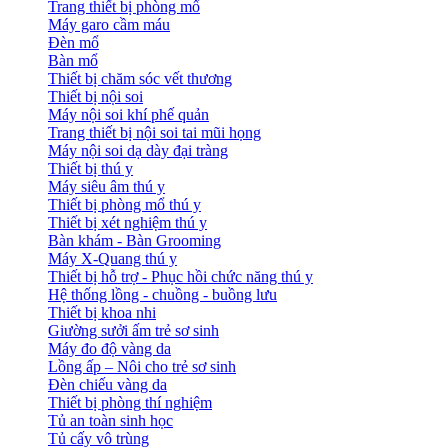
Trang thiết bị phòng mổ
Máy garo cầm máu
Đèn mổ
Bàn mổ
Thiết bị chăm sóc vết thương
Thiết bị nội soi
Máy nội soi khí phế quản
Trang thiết bị nội soi tai mũi họng
Máy nội soi dạ dày đại tràng
Thiết bị thú y
Máy siêu âm thú y
Thiết bị phòng mổ thú y
Thiết bị xét nghiệm thú y
Bàn khám - Bàn Grooming
Máy X-Quang thú y
Thiết bị hỗ trợ - Phục hồi chức năng thú y
Hệ thống lồng - chuồng - buồng lưu
Thiết bị khoa nhi
Giường sưởi ấm trẻ sơ sinh
Máy đo độ vàng da
Lồng ấp – Nôi cho trẻ sơ sinh
Đèn chiếu vàng da
Thiết bị phòng thí nghiệm
Tủ an toàn sinh học
Tủ cấy vô trùng