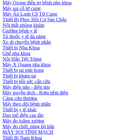
Máy Ozone điều trị bệnh phụ khoa
Máy soi cổ tử cung
Máy Áp Lạnh Cổ Tử Cung
Thiết Bị Phục Hồi Cơ Sàn Chậu
Nội thất phòng khám
Giường bệnh y tế
Tủ thuốc y tế đa năng
Xe di chuyển bệnh nhân
Thiết bị Nha Khoa
Ghế nha khoa
Nồi Hấp Tiệt Trùng
Máy X Quang nha khoa
Thiết bị tai mũi họng
Thiết bị khám tai
Thiết bị hồi sức cấp cứu
Máy điện não - điện tim
Máy truyền dịch - Bơm tiêm điện
Cáng cứu thương
Máy theo dõi bệnh nhân
Thiết bị y tế khác
Dao mổ điện cao tần
Máy đo loãng xương
Máy đo chức năng hô hấp
MÁY SOI TĨNH MẠCH
Thiết Bị Nam Khoa