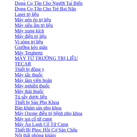
Dụng Cụ Tập Cho Người Tai Biến
Dụng Cụ Tập Cho Trẻ Bại Não
Laser trị liệu
Máy nén ép trị liệu
Máy siêu âm trị liệu
Máy xung kích
Máy điện trị liệu
Vi sóng trị liệu
Giường kéo giãn
Máy Terahertz
MÁY TỪ TRƯỜNG TRỊ LIỆU
TECAR
Thiết bị đông y
Máy sắc thuốc
Máy làm viên hoàn
Máy nghiền thuốc
Máy thái thuốc
Tủ sấy dược liệu
Thiết bị Sản Phụ Khoa
Bàn khám sản phụ khoa
Máy Ozone điều trị bệnh phụ khoa
Máy soi cổ tử cung
Máy Áp Lạnh Cổ Tử Cung
Thiết Bị Phục Hồi Cơ Sàn Chậu
Nội thất phòng khám