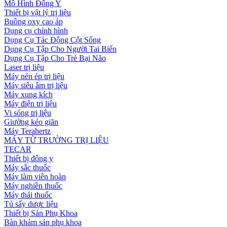
Mô Hình Đông Y
Thiết bị vật lý trị liệu
Buồng oxy cao áp
Dụng cụ chỉnh hình
Dụng Cụ Tác Động Cột Sống
Dụng Cụ Tập Cho Người Tai Biến
Dụng Cụ Tập Cho Trẻ Bại Não
Laser trị liệu
Máy nén ép trị liệu
Máy siêu âm trị liệu
Máy xung kích
Máy điện trị liệu
Vi sóng trị liệu
Giường kéo giãn
Máy Terahertz
MÁY TỪ TRƯỜNG TRỊ LIỆU
TECAR
Thiết bị đông y
Máy sắc thuốc
Máy làm viên hoàn
Máy nghiền thuốc
Máy thái thuốc
Tủ sấy dược liệu
Thiết bị Sản Phụ Khoa
Bàn khám sản phụ khoa