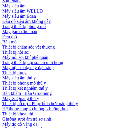
Sản Phẩm
Máy siêu âm
Máy siêu âm WELLD
Máy siêu âm Edan
Đầu dò siêu âm không dây
Trang thiết bị phòng mổ
Máy garo cầm máu
Đèn mổ
Bàn mổ
Thiết bị chăm sóc vết thương
Thiết bị nội soi
Máy nội soi khí phế quản
Trang thiết bị nội soi tai mũi họng
Máy nội soi dạ dày đại tràng
Thiết bị thú y
Máy siêu âm thú y
Thiết bị phòng mổ thú y
Thiết bị xét nghiệm thú y
Bàn khám - Bàn Grooming
Máy X-Quang thú y
Thiết bị hỗ trợ - Phục hồi chức năng thú y
Hệ thống lồng - chuồng - buồng lưu
Thiết bị khoa nhi
Giường sưởi ấm trẻ sơ sinh
Máy đo độ vàng da