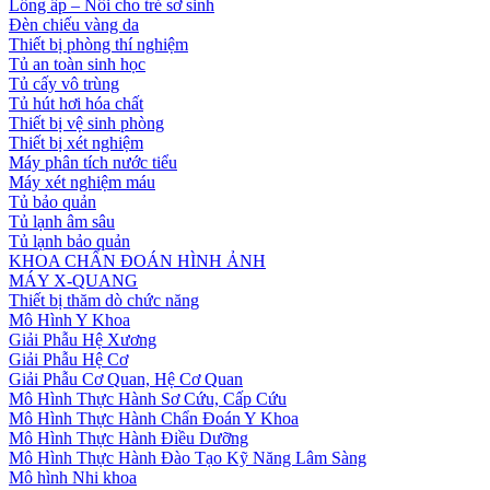
Lồng ấp – Nôi cho trẻ sơ sinh
Đèn chiếu vàng da
Thiết bị phòng thí nghiệm
Tủ an toàn sinh học
Tủ cấy vô trùng
Tủ hút hơi hóa chất
Thiết bị vệ sinh phòng
Thiết bị xét nghiệm
Máy phân tích nước tiểu
Máy xét nghiệm máu
Tủ bảo quản
Tủ lạnh âm sâu
Tủ lạnh bảo quản
KHOA CHẨN ĐOÁN HÌNH ẢNH
MÁY X-QUANG
Thiết bị thăm dò chức năng
Mô Hình Y Khoa
Giải Phẫu Hệ Xương
Giải Phẫu Hệ Cơ
Giải Phẫu Cơ Quan, Hệ Cơ Quan
Mô Hình Thực Hành Sơ Cứu, Cấp Cứu
Mô Hình Thực Hành Chẩn Đoán Y Khoa
Mô Hình Thực Hành Điều Dưỡng
Mô Hình Thực Hành Đào Tạo Kỹ Năng Lâm Sàng
Mô hình Nhi khoa