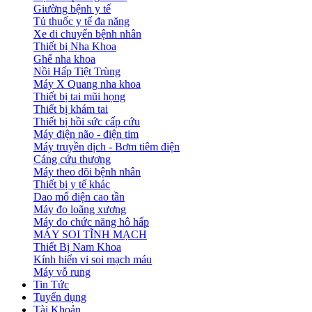
Giường bệnh y tế
Tủ thuốc y tế đa năng
Xe di chuyển bệnh nhân
Thiết bị Nha Khoa
Ghế nha khoa
Nồi Hấp Tiệt Trùng
Máy X Quang nha khoa
Thiết bị tai mũi họng
Thiết bị khám tai
Thiết bị hồi sức cấp cứu
Máy điện não - điện tim
Máy truyền dịch - Bơm tiêm điện
Cáng cứu thương
Máy theo dõi bệnh nhân
Thiết bị y tế khác
Dao mổ điện cao tần
Máy đo loãng xương
Máy đo chức năng hô hấp
MÁY SOI TĨNH MẠCH
Thiết Bị Nam Khoa
Kính hiển vi soi mạch máu
Máy vỗ rung
Tin Tức
Tuyển dụng
Tài Khoản