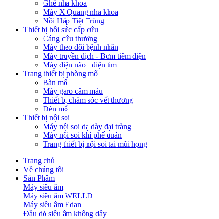
Ghế nha khoa
Máy X Quang nha khoa
Nồi Hấp Tiệt Trùng
Thiết bị hồi sức cấp cứu
Cáng cứu thương
Máy theo dõi bệnh nhân
Máy truyền dịch - Bơm tiêm điện
Máy điện não - điện tim
Trang thiết bị phòng mổ
Bàn mổ
Máy garo cầm máu
Thiết bị chăm sóc vết thương
Đèn mổ
Thiết bị nội soi
Máy nội soi dạ dày đại tràng
Máy nội soi khí phế quản
Trang thiết bị nội soi tai mũi họng
Trang chủ
Về chúng tôi
Sản Phẩm
Máy siêu âm
Máy siêu âm WELLD
Máy siêu âm Edan
Đầu dò siêu âm không dây