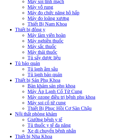
Máy soi tĩnh mạch
Máy vỗ rung
Máy đo chức năng hô hấp
Máy đo loãng xương
Thiết Bị Nam Khoa
Thiết bị đông y
Máy làm viên hoàn
Máy nghiền thuốc
Máy sắc thuốc
Máy thái thuốc
Tủ sấy dược liệu
Tủ bảo quản
Tủ lạnh âm sâu
Tủ lạnh bảo quản
Thiết bị Sản Phụ Khoa
Bàn khám sản phụ khoa
Máy Áp Lạnh Cổ Tử Cung
Máy ozone điều trị bệnh phụ khoa
Máy soi cổ tử cung
Thiết Bị Phục Hồi Cơ Sàn Chậu
Nội thất phòng khám
Giường bệnh y tế
Tủ thuốc y tế đa năng
Xe di chuyển bệnh nhân
Thiết bị Nha Khoa