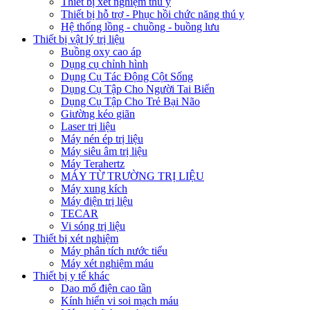
Thiết bị xét nghiệm thú y
Thiết bị hỗ trợ - Phục hồi chức năng thú y
Hệ thống lồng - chuồng - buồng lưu
Thiết bị vật lý trị liệu
Buồng oxy cao áp
Dụng cụ chỉnh hình
Dụng Cụ Tác Động Cột Sống
Dụng Cụ Tập Cho Người Tai Biến
Dụng Cụ Tập Cho Trẻ Bại Não
Giường kéo giãn
Laser trị liệu
Máy nén ép trị liệu
Máy siêu âm trị liệu
Máy Terahertz
MÁY TỪ TRƯỜNG TRỊ LIỆU
Máy xung kích
Máy điện trị liệu
TECAR
Vi sóng trị liệu
Thiết bị xét nghiệm
Máy phân tích nước tiểu
Máy xét nghiệm máu
Thiết bị y tế khác
Dao mổ điện cao tần
Kính hiển vi soi mạch máu