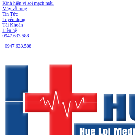
Kính hiển vi soi mạch máu
Máy vỗ rung
Tin Tức
Tuyển dụng
Tài Khoản
Liên hệ
0947.633.588
0947.633.588