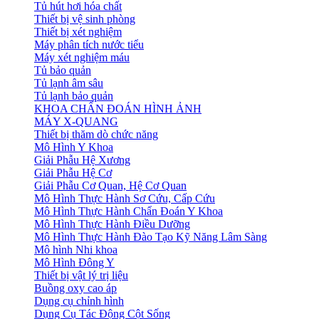
Tủ hút hơi hóa chất
Thiết bị vệ sinh phòng
Thiết bị xét nghiệm
Máy phân tích nước tiểu
Máy xét nghiệm máu
Tủ bảo quản
Tủ lạnh âm sâu
Tủ lạnh bảo quản
KHOA CHẨN ĐOÁN HÌNH ẢNH
MÁY X-QUANG
Thiết bị thăm dò chức năng
Mô Hình Y Khoa
Giải Phẫu Hệ Xương
Giải Phẫu Hệ Cơ
Giải Phẫu Cơ Quan, Hệ Cơ Quan
Mô Hình Thực Hành Sơ Cứu, Cấp Cứu
Mô Hình Thực Hành Chẩn Đoán Y Khoa
Mô Hình Thực Hành Điều Dưỡng
Mô Hình Thực Hành Đào Tạo Kỹ Năng Lâm Sàng
Mô hình Nhi khoa
Mô Hình Đông Y
Thiết bị vật lý trị liệu
Buồng oxy cao áp
Dụng cụ chỉnh hình
Dụng Cụ Tác Động Cột Sống