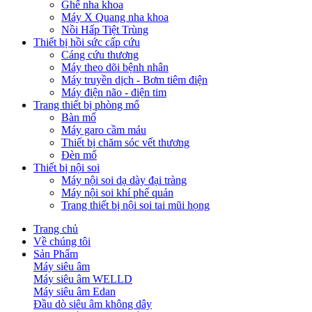
Ghế nha khoa
Máy X Quang nha khoa
Nồi Hấp Tiệt Trùng
Thiết bị hồi sức cấp cứu
Cáng cứu thương
Máy theo dõi bệnh nhân
Máy truyền dịch - Bơm tiêm điện
Máy điện não - điện tim
Trang thiết bị phòng mổ
Bàn mổ
Máy garo cầm máu
Thiết bị chăm sóc vết thương
Đèn mổ
Thiết bị nội soi
Máy nội soi dạ dày đại tràng
Máy nội soi khí phế quản
Trang thiết bị nội soi tai mũi họng
Trang chủ
Về chúng tôi
Sản Phẩm
Máy siêu âm
Máy siêu âm WELLD
Máy siêu âm Edan
Đầu dò siêu âm không dây