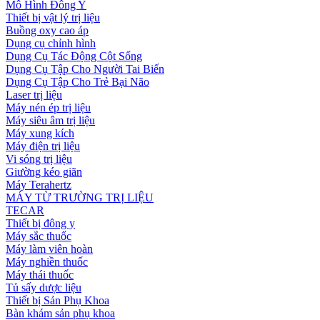
Mô Hình Đông Y
Thiết bị vật lý trị liệu
Buồng oxy cao áp
Dụng cụ chỉnh hình
Dụng Cụ Tác Động Cột Sống
Dụng Cụ Tập Cho Người Tai Biến
Dụng Cụ Tập Cho Trẻ Bại Não
Laser trị liệu
Máy nén ép trị liệu
Máy siêu âm trị liệu
Máy xung kích
Máy điện trị liệu
Vi sóng trị liệu
Giường kéo giãn
Máy Terahertz
MÁY TỪ TRƯỜNG TRỊ LIỆU
TECAR
Thiết bị đông y
Máy sắc thuốc
Máy làm viên hoàn
Máy nghiền thuốc
Máy thái thuốc
Tủ sấy dược liệu
Thiết bị Sản Phụ Khoa
Bàn khám sản phụ khoa