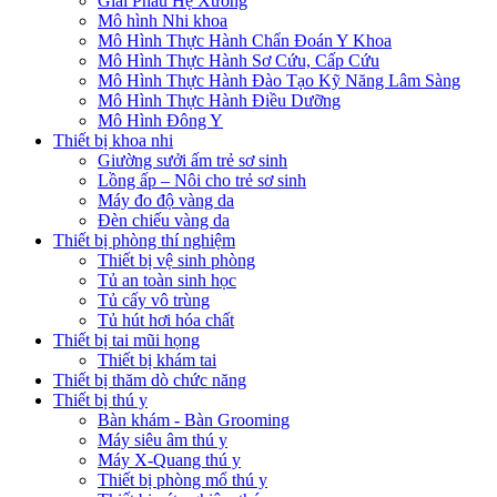
Giải Phẫu Hệ Xương
Mô hình Nhi khoa
Mô Hình Thực Hành Chẩn Đoán Y Khoa
Mô Hình Thực Hành Sơ Cứu, Cấp Cứu
Mô Hình Thực Hành Đào Tạo Kỹ Năng Lâm Sàng
Mô Hình Thực Hành Điều Dưỡng
Mô Hình Đông Y
Thiết bị khoa nhi
Giường sưởi ấm trẻ sơ sinh
Lồng ấp – Nôi cho trẻ sơ sinh
Máy đo độ vàng da
Đèn chiếu vàng da
Thiết bị phòng thí nghiệm
Thiết bị vệ sinh phòng
Tủ an toàn sinh học
Tủ cấy vô trùng
Tủ hút hơi hóa chất
Thiết bị tai mũi họng
Thiết bị khám tai
Thiết bị thăm dò chức năng
Thiết bị thú y
Bàn khám - Bàn Grooming
Máy siêu âm thú y
Máy X-Quang thú y
Thiết bị phòng mổ thú y