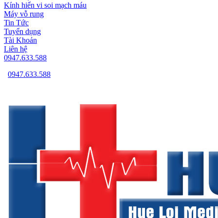
Kính hiển vi soi mạch máu
Máy vỗ rung
Tin Tức
Tuyển dụng
Tài Khoản
Liên hệ
0947.633.588
0947.633.588