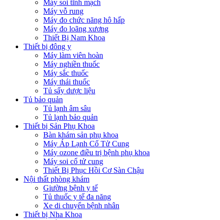
Máy soi tĩnh mạch
Máy vỗ rung
Máy đo chức năng hô hấp
Máy đo loãng xương
Thiết Bị Nam Khoa
Thiết bị đông y
Máy làm viên hoàn
Máy nghiền thuốc
Máy sắc thuốc
Máy thái thuốc
Tủ sấy dược liệu
Tủ bảo quản
Tủ lạnh âm sâu
Tủ lạnh bảo quản
Thiết bị Sản Phụ Khoa
Bàn khám sản phụ khoa
Máy Áp Lạnh Cổ Tử Cung
Máy ozone điều trị bệnh phụ khoa
Máy soi cổ tử cung
Thiết Bị Phục Hồi Cơ Sàn Chậu
Nội thất phòng khám
Giường bệnh y tế
Tủ thuốc y tế đa năng
Xe di chuyển bệnh nhân
Thiết bị Nha Khoa