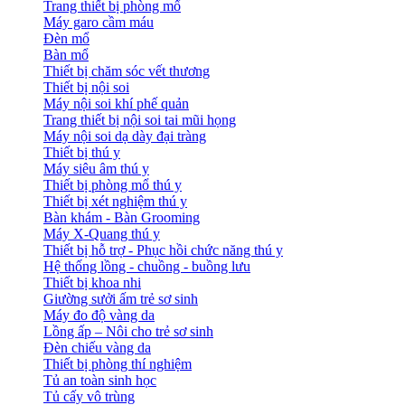
Trang thiết bị phòng mổ
Máy garo cầm máu
Đèn mổ
Bàn mổ
Thiết bị chăm sóc vết thương
Thiết bị nội soi
Máy nội soi khí phế quản
Trang thiết bị nội soi tai mũi họng
Máy nội soi dạ dày đại tràng
Thiết bị thú y
Máy siêu âm thú y
Thiết bị phòng mổ thú y
Thiết bị xét nghiệm thú y
Bàn khám - Bàn Grooming
Máy X-Quang thú y
Thiết bị hỗ trợ - Phục hồi chức năng thú y
Hệ thống lồng - chuồng - buồng lưu
Thiết bị khoa nhi
Giường sưởi ấm trẻ sơ sinh
Máy đo độ vàng da
Lồng ấp – Nôi cho trẻ sơ sinh
Đèn chiếu vàng da
Thiết bị phòng thí nghiệm
Tủ an toàn sinh học
Tủ cấy vô trùng