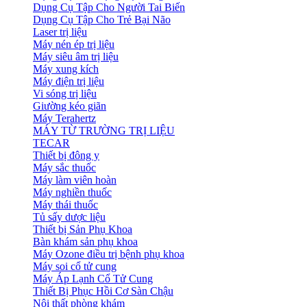
Dụng Cụ Tập Cho Người Tai Biến
Dụng Cụ Tập Cho Trẻ Bại Não
Laser trị liệu
Máy nén ép trị liệu
Máy siêu âm trị liệu
Máy xung kích
Máy điện trị liệu
Vi sóng trị liệu
Giường kéo giãn
Máy Terahertz
MÁY TỪ TRƯỜNG TRỊ LIỆU
TECAR
Thiết bị đông y
Máy sắc thuốc
Máy làm viên hoàn
Máy nghiền thuốc
Máy thái thuốc
Tủ sấy dược liệu
Thiết bị Sản Phụ Khoa
Bàn khám sản phụ khoa
Máy Ozone điều trị bệnh phụ khoa
Máy soi cổ tử cung
Máy Áp Lạnh Cổ Tử Cung
Thiết Bị Phục Hồi Cơ Sàn Chậu
Nội thất phòng khám