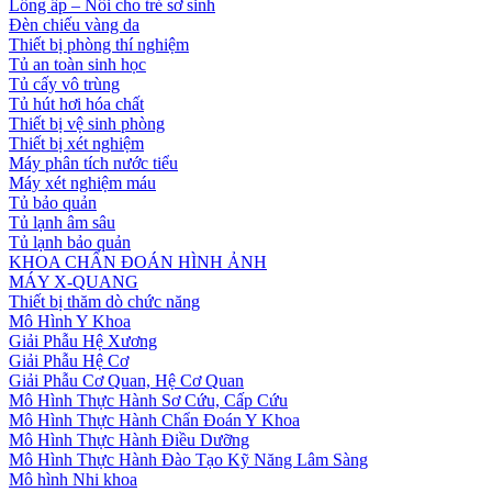
Lồng ấp – Nôi cho trẻ sơ sinh
Đèn chiếu vàng da
Thiết bị phòng thí nghiệm
Tủ an toàn sinh học
Tủ cấy vô trùng
Tủ hút hơi hóa chất
Thiết bị vệ sinh phòng
Thiết bị xét nghiệm
Máy phân tích nước tiểu
Máy xét nghiệm máu
Tủ bảo quản
Tủ lạnh âm sâu
Tủ lạnh bảo quản
KHOA CHẨN ĐOÁN HÌNH ẢNH
MÁY X-QUANG
Thiết bị thăm dò chức năng
Mô Hình Y Khoa
Giải Phẫu Hệ Xương
Giải Phẫu Hệ Cơ
Giải Phẫu Cơ Quan, Hệ Cơ Quan
Mô Hình Thực Hành Sơ Cứu, Cấp Cứu
Mô Hình Thực Hành Chẩn Đoán Y Khoa
Mô Hình Thực Hành Điều Dưỡng
Mô Hình Thực Hành Đào Tạo Kỹ Năng Lâm Sàng
Mô hình Nhi khoa