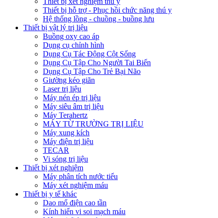
Thiết bị xét nghiệm thú y
Thiết bị hỗ trợ - Phục hồi chức năng thú y
Hệ thống lồng - chuồng - buồng lưu
Thiết bị vật lý trị liệu
Buồng oxy cao áp
Dụng cụ chỉnh hình
Dụng Cụ Tác Động Cột Sống
Dụng Cụ Tập Cho Người Tai Biến
Dụng Cụ Tập Cho Trẻ Bại Não
Giường kéo giãn
Laser trị liệu
Máy nén ép trị liệu
Máy siêu âm trị liệu
Máy Terahertz
MÁY TỪ TRƯỜNG TRỊ LIỆU
Máy xung kích
Máy điện trị liệu
TECAR
Vi sóng trị liệu
Thiết bị xét nghiệm
Máy phân tích nước tiểu
Máy xét nghiệm máu
Thiết bị y tế khác
Dao mổ điện cao tần
Kính hiển vi soi mạch máu