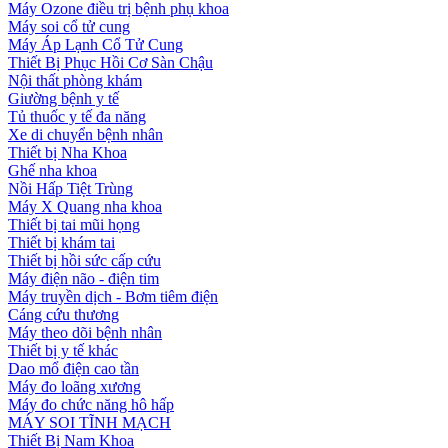
Máy Ozone điều trị bệnh phụ khoa
Máy soi cổ tử cung
Máy Áp Lạnh Cổ Tử Cung
Thiết Bị Phục Hồi Cơ Sàn Chậu
Nội thất phòng khám
Giường bệnh y tế
Tủ thuốc y tế đa năng
Xe di chuyển bệnh nhân
Thiết bị Nha Khoa
Ghế nha khoa
Nồi Hấp Tiệt Trùng
Máy X Quang nha khoa
Thiết bị tai mũi họng
Thiết bị khám tai
Thiết bị hồi sức cấp cứu
Máy điện não - điện tim
Máy truyền dịch - Bơm tiêm điện
Cáng cứu thương
Máy theo dõi bệnh nhân
Thiết bị y tế khác
Dao mổ điện cao tần
Máy đo loãng xương
Máy đo chức năng hô hấp
MÁY SOI TĨNH MẠCH
Thiết Bị Nam Khoa