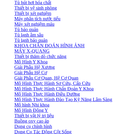
Tủ hút hơi hóa chất
Thiết bị vệ sinh phòng
Thiết bị xét nghiệm
Máy phân tích nước tiểu
Máy xét nghiệm máu
Tủ bảo quản
Tủ lạnh âm sâu
Tủ lạnh bảo quản
KHOA CHẨN ĐOÁN HÌNH ẢNH
MÁY X-QUANG
Thiết bị thăm dò chức năng
Mô Hình Y Khoa
Giải Phẫu Hệ Xương
Giải Phẫu Hệ Cơ
Giải Phẫu Cơ Quan, Hệ Cơ Quan
Mô Hình Thực Hành Sơ Cứu, Cấp Cứu
Mô Hình Thực Hành Chẩn Đoán Y Khoa
Mô Hình Thực Hành Điều Dưỡng
Mô Hình Thực Hành Đào Tạo Kỹ Năng Lâm Sàng
Mô hình Nhi khoa
Mô Hình Đông Y
Thiết bị vật lý trị liệu
Buồng oxy cao áp
Dụng cụ chỉnh hình
Dụng Cụ Tác Động Cột Sống