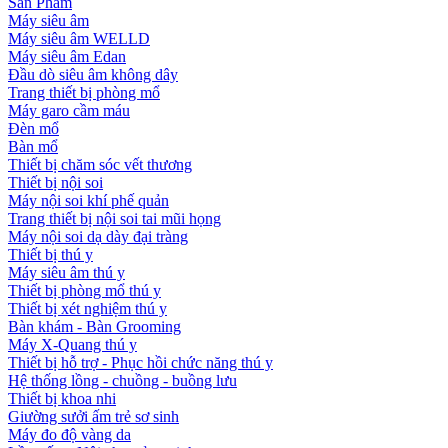
Sản Phẩm
Máy siêu âm
Máy siêu âm WELLD
Máy siêu âm Edan
Đầu dò siêu âm không dây
Trang thiết bị phòng mổ
Máy garo cầm máu
Đèn mổ
Bàn mổ
Thiết bị chăm sóc vết thương
Thiết bị nội soi
Máy nội soi khí phế quản
Trang thiết bị nội soi tai mũi họng
Máy nội soi dạ dày đại tràng
Thiết bị thú y
Máy siêu âm thú y
Thiết bị phòng mổ thú y
Thiết bị xét nghiệm thú y
Bàn khám - Bàn Grooming
Máy X-Quang thú y
Thiết bị hỗ trợ - Phục hồi chức năng thú y
Hệ thống lồng - chuồng - buồng lưu
Thiết bị khoa nhi
Giường sưởi ấm trẻ sơ sinh
Máy đo độ vàng da