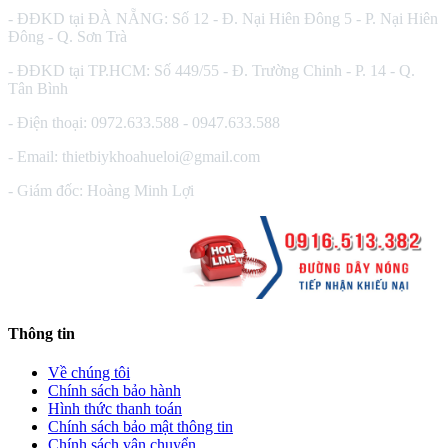
- ĐĐKD tại ĐÀ NẴNG: Số 12 - Đ. Nại Hiên Đông 5 - P. Nại Hiên
Đông - Q. Sơn Trà
- ĐĐKD tại TP.HCM: Số 449/55 - Đ. Trường Chinh - P. 14 - Q.
Tân Bình
- Điện thoại: 0972.633.588 - 0947.633.588
- Email: thietbiykhoahueloi@gmail.com
- Giám đốc: Hoàng Minh Lợi
Thông tin
Về chúng tôi
Chính sách bảo hành
Hình thức thanh toán
Chính sách bảo mật thông tin
Chính sách vận chuyển