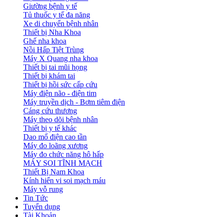
Giường bệnh y tế
Tủ thuốc y tế đa năng
Xe di chuyển bệnh nhân
Thiết bị Nha Khoa
Ghế nha khoa
Nồi Hấp Tiệt Trùng
Máy X Quang nha khoa
Thiết bị tai mũi họng
Thiết bị khám tai
Thiết bị hồi sức cấp cứu
Máy điện não - điện tim
Máy truyền dịch - Bơm tiêm điện
Cáng cứu thương
Máy theo dõi bệnh nhân
Thiết bị y tế khác
Dao mổ điện cao tần
Máy đo loãng xương
Máy đo chức năng hô hấp
MÁY SOI TĨNH MẠCH
Thiết Bị Nam Khoa
Kính hiển vi soi mạch máu
Máy vỗ rung
Tin Tức
Tuyển dụng
Tài Khoản