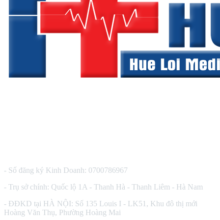
CÔNG TY TNHH THIẾT BỊ Y TẾ HUÊ LỢI
- Số đăng ký Kinh Doanh: 0700786967
- Trụ sở chính: Quốc lộ 1A - Thanh Hà - Thanh Liêm - Hà Nam
- ĐĐKD tại HÀ NỘI: Số 135 Louis I - LK51, Khu đô thị mới
Hoàng Văn Thụ, Phường Hoàng Mai