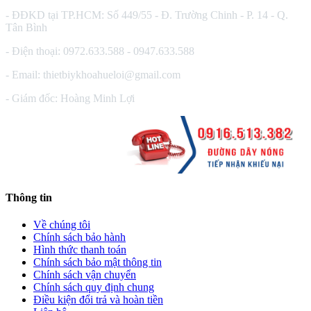
- ĐĐKD tại TP.HCM: Số 449/55 - Đ. Trường Chinh - P. 14 - Q.
Tân Bình
- Điện thoại: 0972.633.588 - 0947.633.588
- Email: thietbiykhoahueloi@gmail.com
- Giám đốc: Hoàng Minh Lợi
Thông tin
Về chúng tôi
Chính sách bảo hành
Hình thức thanh toán
Chính sách bảo mật thông tin
Chính sách vận chuyển
Chính sách quy định chung
Điều kiện đổi trả và hoàn tiền