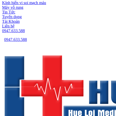
Kính hiển vi soi mạch máu
Máy vỗ rung
Tin Tức
Tuyển dụng
Tài Khoản
Liên hệ
0947.633.588
0947.633.588