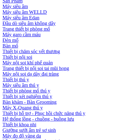
Sản Phẩm
Máy siêu âm
Máy siêu âm WELLD
Máy siêu âm Edan
Đầu dò siêu âm không dây
Trang thiết bị phòng mổ
Máy garo cầm máu
Đèn mổ
Bàn mổ
Thiết bị chăm sóc vết thương
Thiết bị nội soi
Máy nội soi khí phế quản
Trang thiết bị nội soi tai mũi họng
Máy nội soi dạ dày đại tràng
Thiết bị thú y
Máy siêu âm thú y
Thiết bị phòng mổ thú y
Thiết bị xét nghiệm thú y
Bàn khám - Bàn Grooming
Máy X-Quang thú y
Thiết bị hỗ trợ - Phục hồi chức năng thú y
Hệ thống lồng - chuồng - buồng lưu
Thiết bị khoa nhi
Giường sưởi ấm trẻ sơ sinh
Máy đo độ vàng da