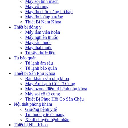
Máy soi tĩnh mạch
Máy vỗ rung
Máy đo chức năng hô hấp
Máy đo loãng xương
Thiết Bị Nam Khoa
Thiết bị đông y
Máy làm viên hoàn
Máy nghiền thuốc
Máy sắc thuốc
Máy thái thuốc
Tủ sấy dược liệu
Tủ bảo quản
Tủ lạnh âm sâu
Tủ lạnh bảo quản
Thiết bị Sản Phụ Khoa
Bàn khám sản phụ khoa
Máy Áp Lạnh Cổ Tử Cung
Máy ozone điều trị bệnh phụ khoa
Máy soi cổ tử cung
Thiết Bị Phục Hồi Cơ Sàn Chậu
Nội thất phòng khám
Giường bệnh y tế
Tủ thuốc y tế đa năng
Xe di chuyển bệnh nhân
Thiết bị Nha Khoa