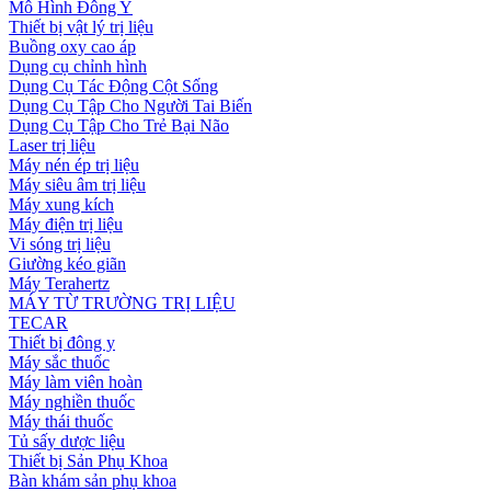
Mô Hình Đông Y
Thiết bị vật lý trị liệu
Buồng oxy cao áp
Dụng cụ chỉnh hình
Dụng Cụ Tác Động Cột Sống
Dụng Cụ Tập Cho Người Tai Biến
Dụng Cụ Tập Cho Trẻ Bại Não
Laser trị liệu
Máy nén ép trị liệu
Máy siêu âm trị liệu
Máy xung kích
Máy điện trị liệu
Vi sóng trị liệu
Giường kéo giãn
Máy Terahertz
MÁY TỪ TRƯỜNG TRỊ LIỆU
TECAR
Thiết bị đông y
Máy sắc thuốc
Máy làm viên hoàn
Máy nghiền thuốc
Máy thái thuốc
Tủ sấy dược liệu
Thiết bị Sản Phụ Khoa
Bàn khám sản phụ khoa