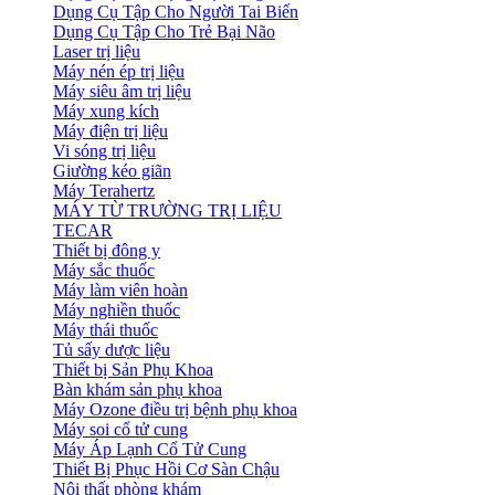
Dụng Cụ Tập Cho Người Tai Biến
Dụng Cụ Tập Cho Trẻ Bại Não
Laser trị liệu
Máy nén ép trị liệu
Máy siêu âm trị liệu
Máy xung kích
Máy điện trị liệu
Vi sóng trị liệu
Giường kéo giãn
Máy Terahertz
MÁY TỪ TRƯỜNG TRỊ LIỆU
TECAR
Thiết bị đông y
Máy sắc thuốc
Máy làm viên hoàn
Máy nghiền thuốc
Máy thái thuốc
Tủ sấy dược liệu
Thiết bị Sản Phụ Khoa
Bàn khám sản phụ khoa
Máy Ozone điều trị bệnh phụ khoa
Máy soi cổ tử cung
Máy Áp Lạnh Cổ Tử Cung
Thiết Bị Phục Hồi Cơ Sàn Chậu
Nội thất phòng khám