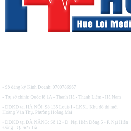
CÔNG TY TNHH THIẾT BỊ Y TẾ HUÊ LỢI
- Số đăng ký Kinh Doanh: 0700786967
- Trụ sở chính: Quốc lộ 1A - Thanh Hà - Thanh Liêm - Hà Nam
- ĐĐKD tại HÀ NỘI: Số 135 Louis I - LK51, Khu đô thị mới
Hoàng Văn Thụ, Phường Hoàng Mai
- ĐĐKD tại ĐÀ NẴNG: Số 12 - Đ. Nại Hiên Đông 5 - P. Nại Hiên
Đông - Q. Sơn Trà