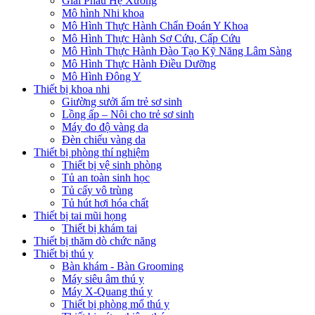
Giải Phẫu Hệ Xương
Mô hình Nhi khoa
Mô Hình Thực Hành Chẩn Đoán Y Khoa
Mô Hình Thực Hành Sơ Cứu, Cấp Cứu
Mô Hình Thực Hành Đào Tạo Kỹ Năng Lâm Sàng
Mô Hình Thực Hành Điều Dưỡng
Mô Hình Đông Y
Thiết bị khoa nhi
Giường sưởi ấm trẻ sơ sinh
Lồng ấp – Nôi cho trẻ sơ sinh
Máy đo độ vàng da
Đèn chiếu vàng da
Thiết bị phòng thí nghiệm
Thiết bị vệ sinh phòng
Tủ an toàn sinh học
Tủ cấy vô trùng
Tủ hút hơi hóa chất
Thiết bị tai mũi họng
Thiết bị khám tai
Thiết bị thăm dò chức năng
Thiết bị thú y
Bàn khám - Bàn Grooming
Máy siêu âm thú y
Máy X-Quang thú y
Thiết bị phòng mổ thú y