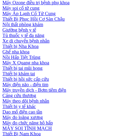
Máy Ozone điều trị bệnh phụ khoa
Máy soi cổ tử cung
Máy Áp Lạnh Cổ Tử Cung
Thiết Bị Phục Hồi Cơ Sàn Chậu
Nội thất phòng khám
Giường bệnh y tế
Tủ thuốc y tế đa năng
Xe di chuyển bệnh nhân
Thiết bị Nha Khoa
Ghế nha khoa
Nồi Hấp Tiệt Trùng
Máy X Quang nha khoa
Thiết bị tai mũi họng
Thiết bị khám tai
Thiết bị hồi sức cấp cứu
Máy điện não - điện tim
Máy truyền dịch - Bơm tiêm điện
Cáng cứu thương
Máy theo dõi bệnh nhân
Thiết bị y tế khác
Dao mổ điện cao tần
Máy đo loãng xương
Máy đo chức năng hô hấp
MÁY SOI TĨNH MẠCH
Thiết Bị Nam Khoa