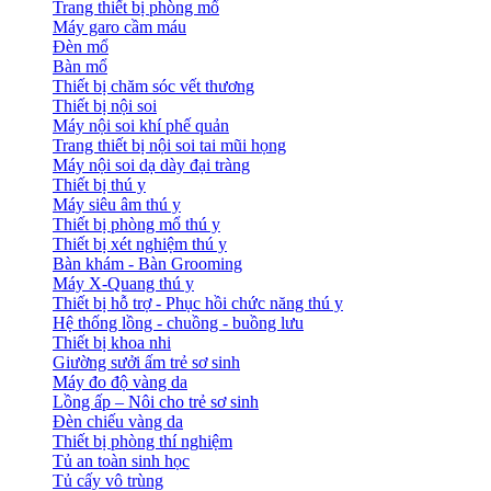
Trang thiết bị phòng mổ
Máy garo cầm máu
Đèn mổ
Bàn mổ
Thiết bị chăm sóc vết thương
Thiết bị nội soi
Máy nội soi khí phế quản
Trang thiết bị nội soi tai mũi họng
Máy nội soi dạ dày đại tràng
Thiết bị thú y
Máy siêu âm thú y
Thiết bị phòng mổ thú y
Thiết bị xét nghiệm thú y
Bàn khám - Bàn Grooming
Máy X-Quang thú y
Thiết bị hỗ trợ - Phục hồi chức năng thú y
Hệ thống lồng - chuồng - buồng lưu
Thiết bị khoa nhi
Giường sưởi ấm trẻ sơ sinh
Máy đo độ vàng da
Lồng ấp – Nôi cho trẻ sơ sinh
Đèn chiếu vàng da
Thiết bị phòng thí nghiệm
Tủ an toàn sinh học
Tủ cấy vô trùng