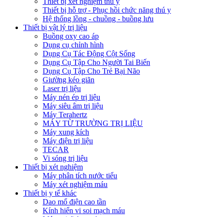
Thiết bị xét nghiệm thú y
Thiết bị hỗ trợ - Phục hồi chức năng thú y
Hệ thống lồng - chuồng - buồng lưu
Thiết bị vật lý trị liệu
Buồng oxy cao áp
Dụng cụ chỉnh hình
Dụng Cụ Tác Động Cột Sống
Dụng Cụ Tập Cho Người Tai Biến
Dụng Cụ Tập Cho Trẻ Bại Não
Giường kéo giãn
Laser trị liệu
Máy nén ép trị liệu
Máy siêu âm trị liệu
Máy Terahertz
MÁY TỪ TRƯỜNG TRỊ LIỆU
Máy xung kích
Máy điện trị liệu
TECAR
Vi sóng trị liệu
Thiết bị xét nghiệm
Máy phân tích nước tiểu
Máy xét nghiệm máu
Thiết bị y tế khác
Dao mổ điện cao tần
Kính hiển vi soi mạch máu