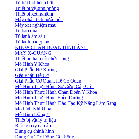
Tủ hút hơi hóa chất
Thiết bị vệ sinh phòng
Thiết bị xét nghiệm
Máy phân tích nước tiểu
Máy xét nghiệm máu
Tủ bảo quản
Tủ lạnh âm sâu
Tủ lạnh bảo quản
KHOA CHẨN ĐOÁN HÌNH ẢNH
MÁY X-QUANG
Thiết bị thăm dò chức năng
Mô Hình Y Khoa
Giải Phẫu Hệ Xương
Giải Phẫu Hệ Cơ
Giải Phẫu Cơ Quan, Hệ Cơ Quan
Mô Hình Thực Hành Sơ Cứu, Cấp Cứu
Mô Hình Thực Hành Chẩn Đoán Y Khoa
Mô Hình Thực Hành Điều Dưỡng
Mô Hình Thực Hành Đào Tạo Kỹ Năng Lâm Sàng
Mô hình Nhi khoa
Mô Hình Đông Y
Thiết bị vật lý trị liệu
Buồng oxy cao áp
Dụng cụ chỉnh hình
Dụng Cụ Tác Động Cột Sống