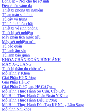
Lồng ấp – Nôi cho trẻ sơ sinh
Đèn chiếu vàng da
Thiết bị phòng thí nghiệm
Tủ an toàn sinh học
Tủ cấy vô trùng
Tủ hút hơi hóa chất
Thiết bị vệ sinh phòng
Thiết bị xét nghiệm
Máy phân tích nước tiểu
Máy xét nghiệm máu
Tủ bảo quản
Tủ lạnh âm sâu
Tủ lạnh bảo quản
KHOA CHẨN ĐOÁN HÌNH ẢNH
MÁY X-QUANG
Thiết bị thăm dò chức năng
Mô Hình Y Khoa
Giải Phẫu Hệ Xương
Giải Phẫu Hệ Cơ
Giải Phẫu Cơ Quan, Hệ Cơ Quan
Mô Hình Thực Hành Sơ Cứu, Cấp Cứu
Mô Hình Thực Hành Chẩn Đoán Y Khoa
Mô Hình Thực Hành Điều Dưỡng
Mô Hình Thực Hành Đào Tạo Kỹ Năng Lâm Sàng
Mô hình Nhi khoa