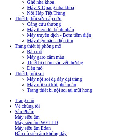
Ghế nha khoa
Máy X Quang nha khoa
Nồi Hấp Tiệt Trùng
Thiết bị hồi sức cấp cứu
Cáng cứu thương
Máy theo dõi bệnh nhân
Máy truyền dịch - Bơm tiêm điện
Máy điện não - điện tim
Trang thiết bị phòng mổ
Bàn mổ
Máy garo cầm máu
Thiết bị chăm sóc vết thương
Đèn mổ
Thiết bị nội soi
Máy nội soi dạ dày đại tràng
Máy nội soi khí phế quản
Trang thiết bị nội soi tai mũi họng
Trang chủ
Về chúng tôi
Sản Phẩm
Máy siêu âm
Máy siêu âm WELLD
Máy siêu âm Edan
Đầu dò siêu âm không dây