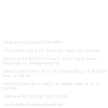
CÔNG TY TNHH THIẾT BỊ Y TẾ HUÊ LỢI
- Số đăng ký Kinh Doanh: 0700786967
- Trụ sở chính: Quốc lộ 1A - Thanh Hà - Thanh Liêm - Hà Nam
- ĐĐKD tại HÀ NỘI: Số 135 Louis I - LK51, Khu đô thị mới
Hoàng Văn Thụ, Phường Hoàng Mai
- ĐĐKD tại ĐÀ NẴNG: Số 12 - Đ. Nại Hiên Đông 5 - P. Nại Hiên
Đông - Q. Sơn Trà
- ĐĐKD tại TP.HCM: Số 449/55 - Đ. Trường Chinh - P. 14 - Q.
Tân Bình
- Điện thoại: 0972.633.588 - 0947.633.588
- Email: thietbiykhoahueloi@gmail.com