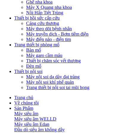
Ghế nha khoa
Máy X Quang nha khoa
Nồi Hấp Tiệt Trùng
Thiết bị hồi sức cấp cứu
Cáng cứu thương
Máy theo dõi bệnh nhân
Máy truyền dịch - Bơm tiêm điện
Máy điện não - điện tim
Trang thiết bị phòng mổ
Bàn mổ
Máy garo cầm máu
Thiết bị chăm sóc vết thương
Đèn mổ
Thiết bị nội soi
Máy nội soi dạ dày đại tràng
Máy nội soi khí phế quản
Trang thiết bị nội soi tai mũi họng
Trang chủ
Về chúng tôi
Sản Phẩm
Máy siêu âm
Máy siêu âm WELLD
Máy siêu âm Edan
Đầu dò siêu âm không dây