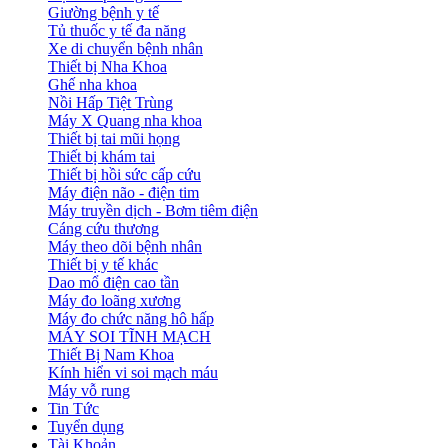
Giường bệnh y tế
Tủ thuốc y tế đa năng
Xe di chuyển bệnh nhân
Thiết bị Nha Khoa
Ghế nha khoa
Nồi Hấp Tiệt Trùng
Máy X Quang nha khoa
Thiết bị tai mũi họng
Thiết bị khám tai
Thiết bị hồi sức cấp cứu
Máy điện não - điện tim
Máy truyền dịch - Bơm tiêm điện
Cáng cứu thương
Máy theo dõi bệnh nhân
Thiết bị y tế khác
Dao mổ điện cao tần
Máy đo loãng xương
Máy đo chức năng hô hấp
MÁY SOI TĨNH MẠCH
Thiết Bị Nam Khoa
Kính hiển vi soi mạch máu
Máy vỗ rung
Tin Tức
Tuyển dụng
Tài Khoản