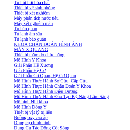
Tủ hút hơi hóa chất
Thiết bị vệ sinh phòng
Thiết bị xét nghiệm
Máy phân tích nước tiểu
Máy xét nghiệm máu
Tủ bảo quản
Tủ lạnh âm sâu
Tủ lạnh bảo quản
KHOA CHẨN ĐOÁN HÌNH ẢNH
MÁY X-QUANG
Thiết bị thăm dò chức năng
Mô Hình Y Khoa
Giải Phẫu Hệ Xương
Giải Phẫu Hệ Cơ
Giải Phẫu Cơ Quan, Hệ Cơ Quan
Mô Hình Thực Hành Sơ Cứu, Cấp Cứu
Mô Hình Thực Hành Chẩn Đoán Y Khoa
Mô Hình Thực Hành Điều Dưỡng
Mô Hình Thực Hành Đào Tạo Kỹ Năng Lâm Sàng
Mô hình Nhi khoa
Mô Hình Đông Y
Thiết bị vật lý trị liệu
Buồng oxy cao áp
Dụng cụ chỉnh hình
Dụng Cụ Tác Động Cột Sống