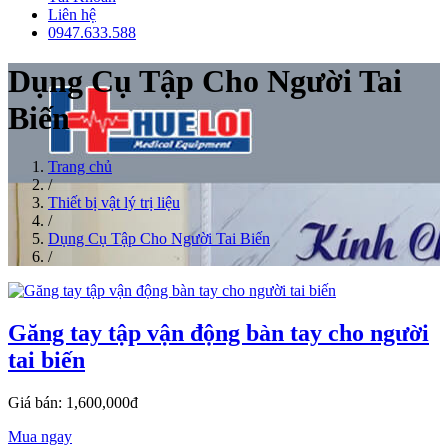
Liên hệ
0947.633.588
Dụng Cụ Tập Cho Người Tai
Biến
Trang chủ
/
Thiết bị vật lý trị liệu
/
Dụng Cụ Tập Cho Người Tai Biến
/
Găng tay tập vận động bàn tay cho người
tai biến
Giá bán: 1,600,000đ
Mua ngay