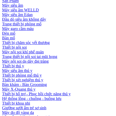
Sản Phẩm
Máy siêu âm
Máy siêu âm WELLD
Máy siêu âm Edan
Đầu dò siêu âm không dây
Trang thiết bị phòng mổ
Máy garo cầm máu
Đèn mổ
Bàn mổ
Thiết bị chăm sóc vết thương
Thiết bị nội soi
Máy nội soi khí phế quản
Trang thiết bị nội soi tai mũi họng
Máy nội soi dạ dày đại tràng
Thiết bị thú y
Máy siêu âm thú y
Thiết bị phòng mổ thú y
Thiết bị xét nghiệm thú y
Bàn khám - Bàn Grooming
Máy X-Quang thú y
Thiết bị hỗ trợ - Phục hồi chức năng thú y
Hệ thống lồng - chuồng - buồng lưu
Thiết bị khoa nhi
Giường sưởi ấm trẻ sơ sinh
Máy đo độ vàng da