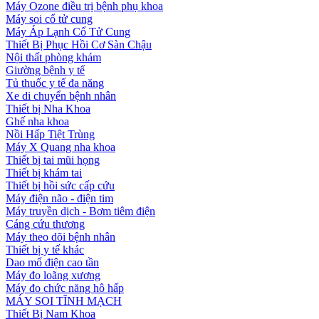
Máy Ozone điều trị bệnh phụ khoa
Máy soi cổ tử cung
Máy Áp Lạnh Cổ Tử Cung
Thiết Bị Phục Hồi Cơ Sàn Chậu
Nội thất phòng khám
Giường bệnh y tế
Tủ thuốc y tế đa năng
Xe di chuyển bệnh nhân
Thiết bị Nha Khoa
Ghế nha khoa
Nồi Hấp Tiệt Trùng
Máy X Quang nha khoa
Thiết bị tai mũi họng
Thiết bị khám tai
Thiết bị hồi sức cấp cứu
Máy điện não - điện tim
Máy truyền dịch - Bơm tiêm điện
Cáng cứu thương
Máy theo dõi bệnh nhân
Thiết bị y tế khác
Dao mổ điện cao tần
Máy đo loãng xương
Máy đo chức năng hô hấp
MÁY SOI TĨNH MẠCH
Thiết Bị Nam Khoa