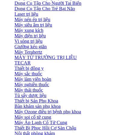
Dụng Cụ Tập Cho Người Tai Biến
Dụng Cụ Tập Cho Trẻ Bại Não
Laser trị liệu
Máy nén ép trị liệu
Máy siêu âm trị liệu
Máy xung kích
Máy điện trị liệu
Vi sóng trị liệu
Giường kéo giãn
Máy Terahertz
MÁY TỪ TRƯỜNG TRỊ LIỆU
TECAR
Thiết bị đông y
Máy sắc thuốc
Máy làm viên hoàn
Máy nghiền thuốc
Máy thái thuốc
Tủ sấy dược liệu
Thiết bị Sản Phụ Khoa
Bàn khám sản phụ khoa
Máy Ozone điều trị bệnh phụ khoa
Máy soi cổ tử cung
Máy Áp Lạnh Cổ Tử Cung
Thiết Bị Phục Hồi Cơ Sàn Chậu
Nội thất phòng khám