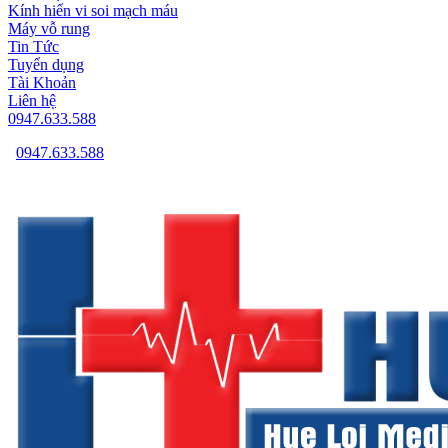
Kính hiển vi soi mạch máu
Máy vỗ rung
Tin Tức
Tuyển dụng
Tài Khoản
Liên hệ
0947.633.588
0947.633.588