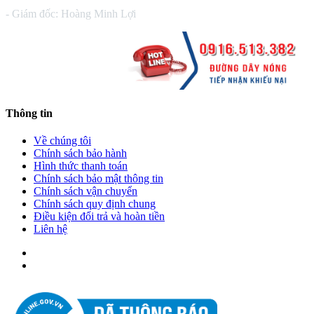
- Giám đốc: Hoàng Minh Lợi
Thông tin
Về chúng tôi
Chính sách bảo hành
Hình thức thanh toán
Chính sách bảo mật thông tin
Chính sách vận chuyển
Chính sách quy định chung
Điều kiện đổi trả và hoàn tiền
Liên hệ