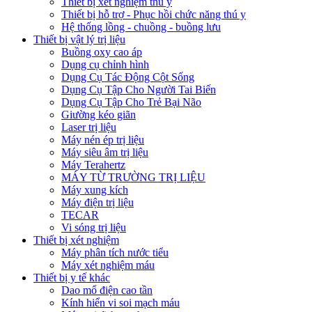
Thiết bị xét nghiệm thú y
Thiết bị hỗ trợ - Phục hồi chức năng thú y
Hệ thống lồng - chuồng - buồng lưu
Thiết bị vật lý trị liệu
Buồng oxy cao áp
Dụng cụ chỉnh hình
Dụng Cụ Tác Động Cột Sống
Dụng Cụ Tập Cho Người Tai Biến
Dụng Cụ Tập Cho Trẻ Bại Não
Giường kéo giãn
Laser trị liệu
Máy nén ép trị liệu
Máy siêu âm trị liệu
Máy Terahertz
MÁY TỪ TRƯỜNG TRỊ LIỆU
Máy xung kích
Máy điện trị liệu
TECAR
Vi sóng trị liệu
Thiết bị xét nghiệm
Máy phân tích nước tiểu
Máy xét nghiệm máu
Thiết bị y tế khác
Dao mổ điện cao tần
Kính hiển vi soi mạch máu