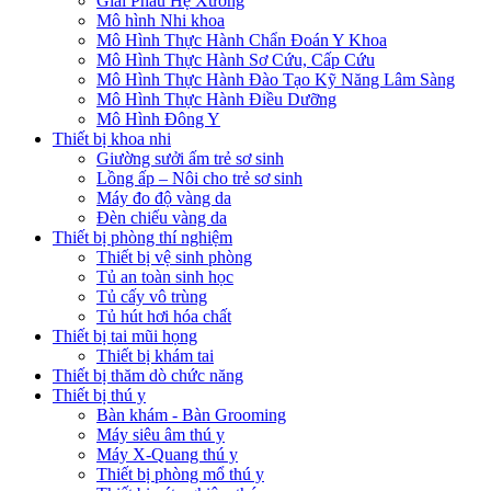
Giải Phẫu Hệ Xương
Mô hình Nhi khoa
Mô Hình Thực Hành Chẩn Đoán Y Khoa
Mô Hình Thực Hành Sơ Cứu, Cấp Cứu
Mô Hình Thực Hành Đào Tạo Kỹ Năng Lâm Sàng
Mô Hình Thực Hành Điều Dưỡng
Mô Hình Đông Y
Thiết bị khoa nhi
Giường sưởi ấm trẻ sơ sinh
Lồng ấp – Nôi cho trẻ sơ sinh
Máy đo độ vàng da
Đèn chiếu vàng da
Thiết bị phòng thí nghiệm
Thiết bị vệ sinh phòng
Tủ an toàn sinh học
Tủ cấy vô trùng
Tủ hút hơi hóa chất
Thiết bị tai mũi họng
Thiết bị khám tai
Thiết bị thăm dò chức năng
Thiết bị thú y
Bàn khám - Bàn Grooming
Máy siêu âm thú y
Máy X-Quang thú y
Thiết bị phòng mổ thú y