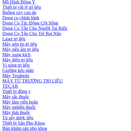
Mô Hình Đông Y
Thiết bị vật lý trị liệu
Buồng oxy cao áp
Dụng cụ chỉnh hình
Dụng Cụ Tác Động Cột Sống
Dụng Cụ Tập Cho Người Tai Biến
Dụng Cụ Tập Cho Trẻ Bại Não
Laser trị liệu
Máy nén ép trị liệu
Máy siêu âm trị liệu
Máy xung kích
Máy điện trị liệu
Vi sóng trị liệu
Giường kéo giãn
Máy Terahertz
MÁY TỪ TRƯỜNG TRỊ LIỆU
TECAR
Thiết bị đông y
Máy sắc thuốc
Máy làm viên hoàn
Máy nghiền thuốc
Máy thái thuốc
Tủ sấy dược liệu
Thiết bị Sản Phụ Khoa
Bàn khám sản phụ khoa