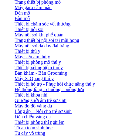
Trang thiết bị phòng mổ
Máy garo cầm máu
Đèn mổ
Bàn mổ
Thiết bị chăm sóc vết thương
Thiết bị nội soi
Máy nội soi khí phế quản
Trang thiết bị nội soi tai mũi họng
Máy nội soi dạ dày đại tràng
Thiết bị thú y
Máy siêu âm thú y
Thiết bị phòng mổ thú y
Thiết bị xét nghiệm thú y
Bàn khám - Bàn Grooming
Máy X-Quang thú y
Thiết bị hỗ trợ - Phục hồi chức năng thú y
Hệ thống lồng - chuồng - buồng lưu
Thiết bị khoa nhi
Giường sưởi ấm trẻ sơ sinh
Máy đo độ vàng da
Lồng ấp – Nôi cho trẻ sơ sinh
Đèn chiếu vàng da
Thiết bị phòng thí nghiệm
Tủ an toàn sinh học
Tủ cấy vô trùng