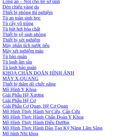
Lồng ấp – Nôi cho trẻ sơ sinh
Đèn chiếu vàng da
Thiết bị phòng thí nghiệm
Tủ an toàn sinh học
Tủ cấy vô trùng
Tủ hút hơi hóa chất
Thiết bị vệ sinh phòng
Thiết bị xét nghiệm
Máy phân tích nước tiểu
Máy xét nghiệm máu
Tủ bảo quản
Tủ lạnh âm sâu
Tủ lạnh bảo quản
KHOA CHẨN ĐOÁN HÌNH ẢNH
MÁY X-QUANG
Thiết bị thăm dò chức năng
Mô Hình Y Khoa
Giải Phẫu Hệ Xương
Giải Phẫu Hệ Cơ
Giải Phẫu Cơ Quan, Hệ Cơ Quan
Mô Hình Thực Hành Sơ Cứu, Cấp Cứu
Mô Hình Thực Hành Chẩn Đoán Y Khoa
Mô Hình Thực Hành Điều Dưỡng
Mô Hình Thực Hành Đào Tạo Kỹ Năng Lâm Sàng
Mô hình Nhi khoa