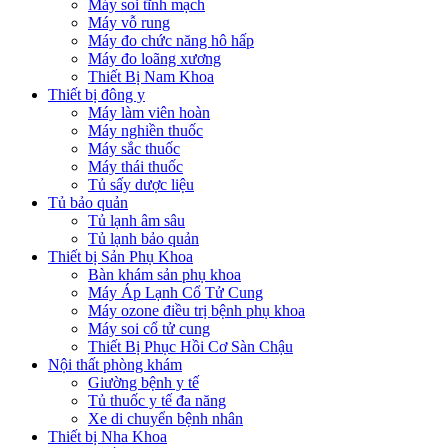
Máy soi tĩnh mạch
Máy vỗ rung
Máy đo chức năng hô hấp
Máy đo loãng xương
Thiết Bị Nam Khoa
Thiết bị đông y
Máy làm viên hoàn
Máy nghiền thuốc
Máy sắc thuốc
Máy thái thuốc
Tủ sấy dược liệu
Tủ bảo quản
Tủ lạnh âm sâu
Tủ lạnh bảo quản
Thiết bị Sản Phụ Khoa
Bàn khám sản phụ khoa
Máy Áp Lạnh Cổ Tử Cung
Máy ozone điều trị bệnh phụ khoa
Máy soi cổ tử cung
Thiết Bị Phục Hồi Cơ Sàn Chậu
Nội thất phòng khám
Giường bệnh y tế
Tủ thuốc y tế đa năng
Xe di chuyển bệnh nhân
Thiết bị Nha Khoa