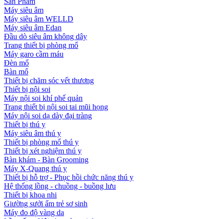
Sản Phẩm
Máy siêu âm
Máy siêu âm WELLD
Máy siêu âm Edan
Đầu dò siêu âm không dây
Trang thiết bị phòng mổ
Máy garo cầm máu
Đèn mổ
Bàn mổ
Thiết bị chăm sóc vết thương
Thiết bị nội soi
Máy nội soi khí phế quản
Trang thiết bị nội soi tai mũi họng
Máy nội soi dạ dày đại tràng
Thiết bị thú y
Máy siêu âm thú y
Thiết bị phòng mổ thú y
Thiết bị xét nghiệm thú y
Bàn khám - Bàn Grooming
Máy X-Quang thú y
Thiết bị hỗ trợ - Phục hồi chức năng thú y
Hệ thống lồng - chuồng - buồng lưu
Thiết bị khoa nhi
Giường sưởi ấm trẻ sơ sinh
Máy đo độ vàng da