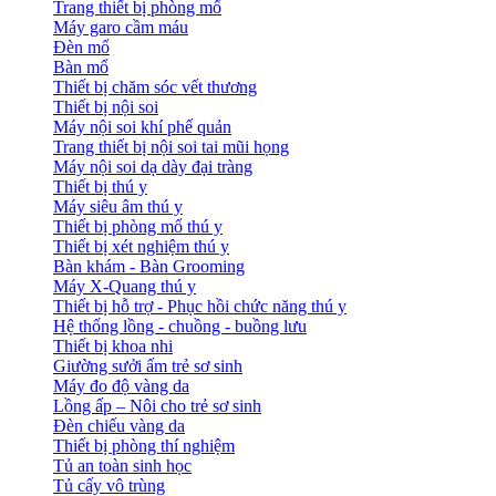
Trang thiết bị phòng mổ
Máy garo cầm máu
Đèn mổ
Bàn mổ
Thiết bị chăm sóc vết thương
Thiết bị nội soi
Máy nội soi khí phế quản
Trang thiết bị nội soi tai mũi họng
Máy nội soi dạ dày đại tràng
Thiết bị thú y
Máy siêu âm thú y
Thiết bị phòng mổ thú y
Thiết bị xét nghiệm thú y
Bàn khám - Bàn Grooming
Máy X-Quang thú y
Thiết bị hỗ trợ - Phục hồi chức năng thú y
Hệ thống lồng - chuồng - buồng lưu
Thiết bị khoa nhi
Giường sưởi ấm trẻ sơ sinh
Máy đo độ vàng da
Lồng ấp – Nôi cho trẻ sơ sinh
Đèn chiếu vàng da
Thiết bị phòng thí nghiệm
Tủ an toàn sinh học
Tủ cấy vô trùng