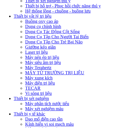
Thiết bị xét nghiệm thú y
Thiết bị hỗ trợ - Phục hồi chức năng thú y
Hệ thống lồng - chuồng - buồng lưu
Thiết bị vật lý trị liệu
Buồng oxy cao áp
Dụng cụ chỉnh hình
Dụng Cụ Tác Động Cột Sống
Dụng Cụ Tập Cho Người Tai Biến
Dụng Cụ Tập Cho Trẻ Bại Não
Giường kéo giãn
Laser trị liệu
Máy nén ép trị liệu
Máy siêu âm trị liệu
Máy Terahertz
MÁY TỪ TRƯỜNG TRỊ LIỆU
Máy xung kích
Máy điện trị liệu
TECAR
Vi sóng trị liệu
Thiết bị xét nghiệm
Máy phân tích nước tiểu
Máy xét nghiệm máu
Thiết bị y tế khác
Dao mổ điện cao tần
Kính hiển vi soi mạch máu