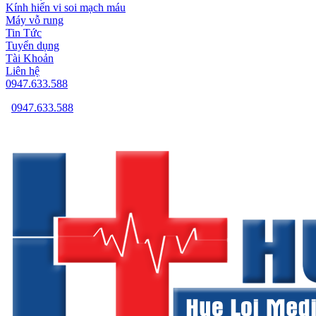
Kính hiển vi soi mạch máu
Máy vỗ rung
Tin Tức
Tuyển dụng
Tài Khoản
Liên hệ
0947.633.588
0947.633.588