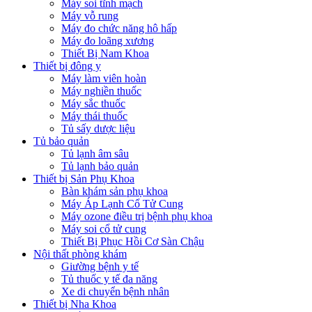
Máy soi tĩnh mạch
Máy vỗ rung
Máy đo chức năng hô hấp
Máy đo loãng xương
Thiết Bị Nam Khoa
Thiết bị đông y
Máy làm viên hoàn
Máy nghiền thuốc
Máy sắc thuốc
Máy thái thuốc
Tủ sấy dược liệu
Tủ bảo quản
Tủ lạnh âm sâu
Tủ lạnh bảo quản
Thiết bị Sản Phụ Khoa
Bàn khám sản phụ khoa
Máy Áp Lạnh Cổ Tử Cung
Máy ozone điều trị bệnh phụ khoa
Máy soi cổ tử cung
Thiết Bị Phục Hồi Cơ Sàn Chậu
Nội thất phòng khám
Giường bệnh y tế
Tủ thuốc y tế đa năng
Xe di chuyển bệnh nhân
Thiết bị Nha Khoa