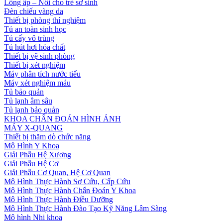
Lồng ấp – Nôi cho trẻ sơ sinh
Đèn chiếu vàng da
Thiết bị phòng thí nghiệm
Tủ an toàn sinh học
Tủ cấy vô trùng
Tủ hút hơi hóa chất
Thiết bị vệ sinh phòng
Thiết bị xét nghiệm
Máy phân tích nước tiểu
Máy xét nghiệm máu
Tủ bảo quản
Tủ lạnh âm sâu
Tủ lạnh bảo quản
KHOA CHẨN ĐOÁN HÌNH ẢNH
MÁY X-QUANG
Thiết bị thăm dò chức năng
Mô Hình Y Khoa
Giải Phẫu Hệ Xương
Giải Phẫu Hệ Cơ
Giải Phẫu Cơ Quan, Hệ Cơ Quan
Mô Hình Thực Hành Sơ Cứu, Cấp Cứu
Mô Hình Thực Hành Chẩn Đoán Y Khoa
Mô Hình Thực Hành Điều Dưỡng
Mô Hình Thực Hành Đào Tạo Kỹ Năng Lâm Sàng
Mô hình Nhi khoa