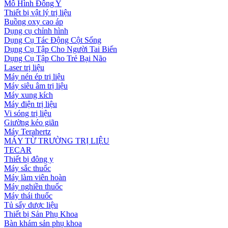
Mô Hình Đông Y
Thiết bị vật lý trị liệu
Buồng oxy cao áp
Dụng cụ chỉnh hình
Dụng Cụ Tác Động Cột Sống
Dụng Cụ Tập Cho Người Tai Biến
Dụng Cụ Tập Cho Trẻ Bại Não
Laser trị liệu
Máy nén ép trị liệu
Máy siêu âm trị liệu
Máy xung kích
Máy điện trị liệu
Vi sóng trị liệu
Giường kéo giãn
Máy Terahertz
MÁY TỪ TRƯỜNG TRỊ LIỆU
TECAR
Thiết bị đông y
Máy sắc thuốc
Máy làm viên hoàn
Máy nghiền thuốc
Máy thái thuốc
Tủ sấy dược liệu
Thiết bị Sản Phụ Khoa
Bàn khám sản phụ khoa