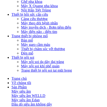
Ghế nha khoa
Máy X Quang nha khoa
Nồi Hấp Tiệt Trùng
Thiết bị hồi sức cấp cứu
Cáng cứu thương
Máy theo dõi bệnh nhân
Máy truyền dịch - Bơm tiêm điện
Máy điện não - điện tim
Trang thiết bị phòng mổ
Bàn mổ
Máy garo cầm máu
Thiết bị chăm sóc vết thương
Đèn mổ
Thiết bị nội soi
Máy nội soi dạ dày đại tràng
Máy nội soi khí phế quản
Trang thiết bị nội soi tai mũi họng
Trang chủ
Về chúng tôi
Sản Phẩm
Máy siêu âm
Máy siêu âm WELLD
Máy siêu âm Edan
Đầu dò siêu âm không dây