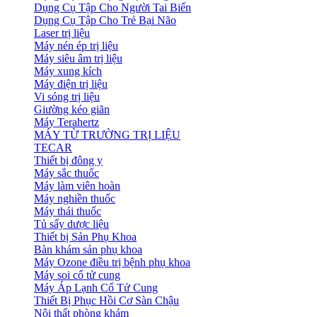
Dụng Cụ Tập Cho Người Tai Biến
Dụng Cụ Tập Cho Trẻ Bại Não
Laser trị liệu
Máy nén ép trị liệu
Máy siêu âm trị liệu
Máy xung kích
Máy điện trị liệu
Vi sóng trị liệu
Giường kéo giãn
Máy Terahertz
MÁY TỪ TRƯỜNG TRỊ LIỆU
TECAR
Thiết bị đông y
Máy sắc thuốc
Máy làm viên hoàn
Máy nghiền thuốc
Máy thái thuốc
Tủ sấy dược liệu
Thiết bị Sản Phụ Khoa
Bàn khám sản phụ khoa
Máy Ozone điều trị bệnh phụ khoa
Máy soi cổ tử cung
Máy Áp Lạnh Cổ Tử Cung
Thiết Bị Phục Hồi Cơ Sàn Chậu
Nội thất phòng khám