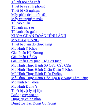
Tủ hút hơi hóa chất
Thiết bị vệ sinh phòng
Thiết bị xét nghiệm
Máy phân tích nước tiểu
Máy xét nghiệm máu
Tủ bảo quản
Tủ lạnh âm sâu
Tủ lạnh bảo quản
KHOA CHẨN ĐOÁN HÌNH ẢNH
MÁY X-QUANG
Thiết bị thăm dò chức năng
Mô Hình Y Khoa
Giải Phẫu Hệ Xương
Giải Phẫu Hệ Cơ
Giải Phẫu Cơ Quan, Hệ Cơ Quan
Mô Hình Thực Hành Sơ Cứu, Cấp Cứu
Mô Hình Thực Hành Chẩn Đoán Y Khoa
Mô Hình Thực Hành Điều Dưỡng
Mô Hình Thực Hành Đào Tạo Kỹ Năng Lâm Sàng
Mô hình Nhi khoa
Mô Hình Đông Y
Thiết bị vật lý trị liệu
Buồng oxy cao áp
Dụng cụ chỉnh hình
Dụng Cụ Tác Động Cột Sống