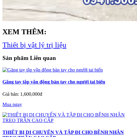
XEM THÊM:
Thiết bị vật lý trị liệu
Sản phẩm Liên quan
Găng tay tập vận động bàn tay cho người tai biến
Giá bán: 1,600,000đ
Mua ngay
THIẾT BỊ DI CHUYỂN VÀ TẬP ĐI CHO BỆNH NHÂN