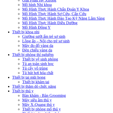
Giải Phẫu Hệ Xương
Mô hình Nhi khoa
Mô Hình Thực Hành Chẩn Đoán Y Khoa
Mô Hình Thực Hành Sơ Cứu, Cấp Cứu
Mô Hình Thực Hành Đào Tạo Kỹ Năng Lâm Sàng
Mô Hình Thực Hành Điều Dưỡng
Mô Hình Đông Y
Thiết bị khoa nhi
Giường sưởi ấm trẻ sơ sinh
Lồng ấp – Nôi cho trẻ sơ sinh
Máy đo độ vàng da
Đèn chiếu vàng da
Thiết bị phòng thí nghiệm
Thiết bị vệ sinh phòng
Tủ an toàn sinh học
Tủ cấy vô trùng
Tủ hút hơi hóa chất
Thiết bị tai mũi họng
Thiết bị khám tai
Thiết bị thăm dò chức năng
Thiết bị thú y
Bàn khám - Bàn Grooming
Máy siêu âm thú y
Máy X-Quang thú y
Thiết bị phòng mổ thú y