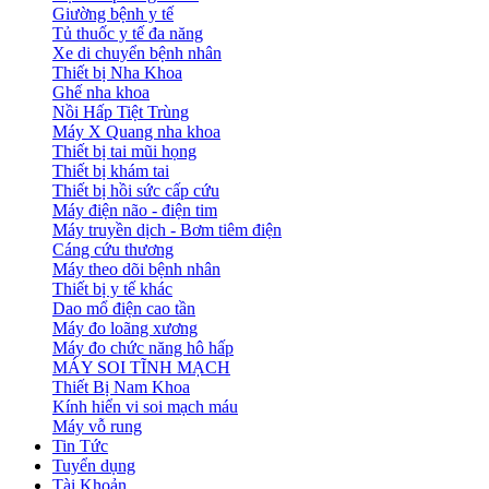
Giường bệnh y tế
Tủ thuốc y tế đa năng
Xe di chuyển bệnh nhân
Thiết bị Nha Khoa
Ghế nha khoa
Nồi Hấp Tiệt Trùng
Máy X Quang nha khoa
Thiết bị tai mũi họng
Thiết bị khám tai
Thiết bị hồi sức cấp cứu
Máy điện não - điện tim
Máy truyền dịch - Bơm tiêm điện
Cáng cứu thương
Máy theo dõi bệnh nhân
Thiết bị y tế khác
Dao mổ điện cao tần
Máy đo loãng xương
Máy đo chức năng hô hấp
MÁY SOI TĨNH MẠCH
Thiết Bị Nam Khoa
Kính hiển vi soi mạch máu
Máy vỗ rung
Tin Tức
Tuyển dụng
Tài Khoản