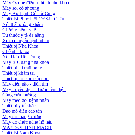
Máy Ozone điều trị bệnh phụ khoa
Máy soi cổ tử cung
Máy Áp Lạnh Cổ Tử Cung
Thiết Bị Phục Hồi Cơ Sàn Chậu
Nội thất phòng khám
Giường bệnh y tế
Tủ thuốc y tế đa năng
Xe di chuyển bệnh nhân
Thiết bị Nha Khoa
Ghế nha khoa
Nồi Hấp Tiệt Trùng
Máy X Quang nha khoa
Thiết bị tai mũi họng
Thiết bị khám tai
Thiết bị hồi sức cấp cứu
Máy điện não - điện tim
Máy truyền dịch - Bơm tiêm điện
Cáng cứu thương
Máy theo dõi bệnh nhân
Thiết bị y tế khác
Dao mổ điện cao tần
Máy đo loãng xương
Máy đo chức năng hô hấp
MÁY SOI TĨNH MẠCH
Thiết Bị Nam Khoa