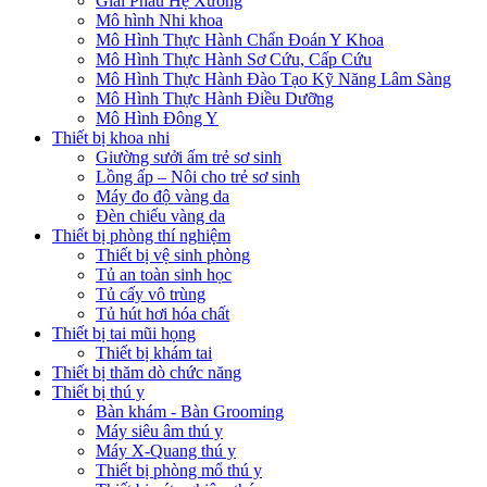
Giải Phẫu Hệ Xương
Mô hình Nhi khoa
Mô Hình Thực Hành Chẩn Đoán Y Khoa
Mô Hình Thực Hành Sơ Cứu, Cấp Cứu
Mô Hình Thực Hành Đào Tạo Kỹ Năng Lâm Sàng
Mô Hình Thực Hành Điều Dưỡng
Mô Hình Đông Y
Thiết bị khoa nhi
Giường sưởi ấm trẻ sơ sinh
Lồng ấp – Nôi cho trẻ sơ sinh
Máy đo độ vàng da
Đèn chiếu vàng da
Thiết bị phòng thí nghiệm
Thiết bị vệ sinh phòng
Tủ an toàn sinh học
Tủ cấy vô trùng
Tủ hút hơi hóa chất
Thiết bị tai mũi họng
Thiết bị khám tai
Thiết bị thăm dò chức năng
Thiết bị thú y
Bàn khám - Bàn Grooming
Máy siêu âm thú y
Máy X-Quang thú y
Thiết bị phòng mổ thú y