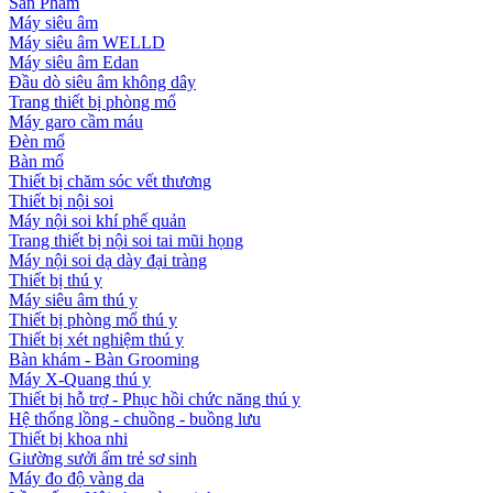
Sản Phẩm
Máy siêu âm
Máy siêu âm WELLD
Máy siêu âm Edan
Đầu dò siêu âm không dây
Trang thiết bị phòng mổ
Máy garo cầm máu
Đèn mổ
Bàn mổ
Thiết bị chăm sóc vết thương
Thiết bị nội soi
Máy nội soi khí phế quản
Trang thiết bị nội soi tai mũi họng
Máy nội soi dạ dày đại tràng
Thiết bị thú y
Máy siêu âm thú y
Thiết bị phòng mổ thú y
Thiết bị xét nghiệm thú y
Bàn khám - Bàn Grooming
Máy X-Quang thú y
Thiết bị hỗ trợ - Phục hồi chức năng thú y
Hệ thống lồng - chuồng - buồng lưu
Thiết bị khoa nhi
Giường sưởi ấm trẻ sơ sinh
Máy đo độ vàng da