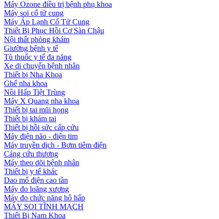
Máy Ozone điều trị bệnh phụ khoa
Máy soi cổ tử cung
Máy Áp Lạnh Cổ Tử Cung
Thiết Bị Phục Hồi Cơ Sàn Chậu
Nội thất phòng khám
Giường bệnh y tế
Tủ thuốc y tế đa năng
Xe di chuyển bệnh nhân
Thiết bị Nha Khoa
Ghế nha khoa
Nồi Hấp Tiệt Trùng
Máy X Quang nha khoa
Thiết bị tai mũi họng
Thiết bị khám tai
Thiết bị hồi sức cấp cứu
Máy điện não - điện tim
Máy truyền dịch - Bơm tiêm điện
Cáng cứu thương
Máy theo dõi bệnh nhân
Thiết bị y tế khác
Dao mổ điện cao tần
Máy đo loãng xương
Máy đo chức năng hô hấp
MÁY SOI TĨNH MẠCH
Thiết Bị Nam Khoa