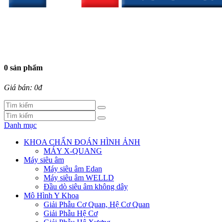
0 sản phẩm
Giá bán: 0đ
Danh mục
KHOA CHẨN ĐOÁN HÌNH ẢNH
MÁY X-QUANG
Máy siêu âm
Máy siêu âm Edan
Máy siêu âm WELLD
Đầu dò siêu âm không dây
Mô Hình Y Khoa
Giải Phẫu Cơ Quan, Hệ Cơ Quan
Giải Phẫu Hệ Cơ