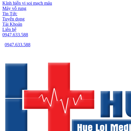
Kính hiển vi soi mạch máu
Máy vỗ rung
Tin Tức
Tuyển dụng
Tài Khoản
Liên hệ
0947.633.588
0947.633.588