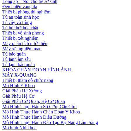
Lồng ấp – Nôi cho trẻ sơ sinh
Đèn chiếu vàng da
Thiết bị phòng thí nghiệm
Tủ an toàn sinh học
Tủ cấy vô trùng
Tủ hút hơi hóa chất
Thiết bị vệ sinh phòng
Thiết bị xét nghiệm
Máy phân tích nước tiểu
Máy xét nghiệm máu
Tủ bảo quản
Tủ lạnh âm sâu
Tủ lạnh bảo quản
KHOA CHẨN ĐOÁN HÌNH ẢNH
MÁY X-QUANG
Thiết bị thăm dò chức năng
Mô Hình Y Khoa
Giải Phẫu Hệ Xương
Giải Phẫu Hệ Cơ
Giải Phẫu Cơ Quan, Hệ Cơ Quan
Mô Hình Thực Hành Sơ Cứu, Cấp Cứu
Mô Hình Thực Hành Chẩn Đoán Y Khoa
Mô Hình Thực Hành Điều Dưỡng
Mô Hình Thực Hành Đào Tạo Kỹ Năng Lâm Sàng
Mô hình Nhi khoa