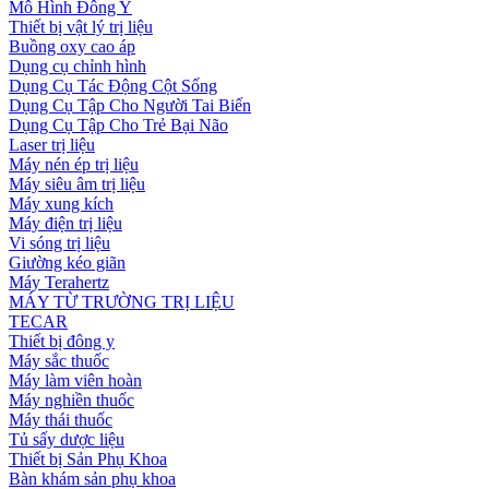
Mô Hình Đông Y
Thiết bị vật lý trị liệu
Buồng oxy cao áp
Dụng cụ chỉnh hình
Dụng Cụ Tác Động Cột Sống
Dụng Cụ Tập Cho Người Tai Biến
Dụng Cụ Tập Cho Trẻ Bại Não
Laser trị liệu
Máy nén ép trị liệu
Máy siêu âm trị liệu
Máy xung kích
Máy điện trị liệu
Vi sóng trị liệu
Giường kéo giãn
Máy Terahertz
MÁY TỪ TRƯỜNG TRỊ LIỆU
TECAR
Thiết bị đông y
Máy sắc thuốc
Máy làm viên hoàn
Máy nghiền thuốc
Máy thái thuốc
Tủ sấy dược liệu
Thiết bị Sản Phụ Khoa
Bàn khám sản phụ khoa