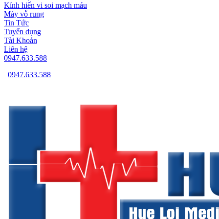
Kính hiển vi soi mạch máu
Máy vỗ rung
Tin Tức
Tuyển dụng
Tài Khoản
Liên hệ
0947.633.588
0947.633.588