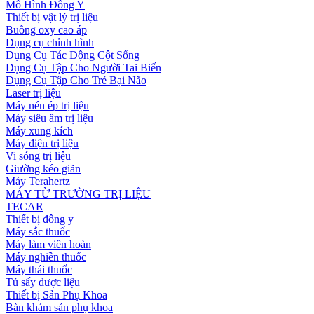
Mô Hình Đông Y
Thiết bị vật lý trị liệu
Buồng oxy cao áp
Dụng cụ chỉnh hình
Dụng Cụ Tác Động Cột Sống
Dụng Cụ Tập Cho Người Tai Biến
Dụng Cụ Tập Cho Trẻ Bại Não
Laser trị liệu
Máy nén ép trị liệu
Máy siêu âm trị liệu
Máy xung kích
Máy điện trị liệu
Vi sóng trị liệu
Giường kéo giãn
Máy Terahertz
MÁY TỪ TRƯỜNG TRỊ LIỆU
TECAR
Thiết bị đông y
Máy sắc thuốc
Máy làm viên hoàn
Máy nghiền thuốc
Máy thái thuốc
Tủ sấy dược liệu
Thiết bị Sản Phụ Khoa
Bàn khám sản phụ khoa