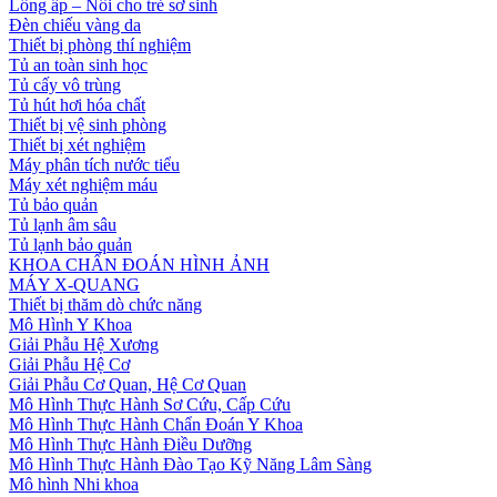
Lồng ấp – Nôi cho trẻ sơ sinh
Đèn chiếu vàng da
Thiết bị phòng thí nghiệm
Tủ an toàn sinh học
Tủ cấy vô trùng
Tủ hút hơi hóa chất
Thiết bị vệ sinh phòng
Thiết bị xét nghiệm
Máy phân tích nước tiểu
Máy xét nghiệm máu
Tủ bảo quản
Tủ lạnh âm sâu
Tủ lạnh bảo quản
KHOA CHẨN ĐOÁN HÌNH ẢNH
MÁY X-QUANG
Thiết bị thăm dò chức năng
Mô Hình Y Khoa
Giải Phẫu Hệ Xương
Giải Phẫu Hệ Cơ
Giải Phẫu Cơ Quan, Hệ Cơ Quan
Mô Hình Thực Hành Sơ Cứu, Cấp Cứu
Mô Hình Thực Hành Chẩn Đoán Y Khoa
Mô Hình Thực Hành Điều Dưỡng
Mô Hình Thực Hành Đào Tạo Kỹ Năng Lâm Sàng
Mô hình Nhi khoa