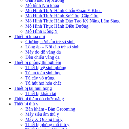
Giải Phẫu Hệ Xương
Mô hình Nhi khoa
Mô Hình Thực Hành Chẩn Đoán Y Khoa
Mô Hình Thực Hành Sơ Cứu, Cấp Cứu
Mô Hình Thực Hành Đào Tạo Kỹ Năng Lâm Sàng
Mô Hình Thực Hành Điều Dưỡng
Mô Hình Đông Y
Thiết bị khoa nhi
Giường sưởi ấm trẻ sơ sinh
Lồng ấp – Nôi cho trẻ sơ sinh
Máy đo độ vàng da
Đèn chiếu vàng da
Thiết bị phòng thí nghiệm
Thiết bị vệ sinh phòng
Tủ an toàn sinh học
Tủ cấy vô trùng
Tủ hút hơi hóa chất
Thiết bị tai mũi họng
Thiết bị khám tai
Thiết bị thăm dò chức năng
Thiết bị thú y
Bàn khám - Bàn Grooming
Máy siêu âm thú y
Máy X-Quang thú y
Thiết bị phòng mổ thú y