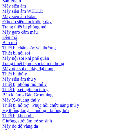
Sản Phẩm
Máy siêu âm
Máy siêu âm WELLD
Máy siêu âm Edan
Đầu dò siêu âm không dây
Trang thiết bị phòng mổ
Máy garo cầm máu
Đèn mổ
Bàn mổ
Thiết bị chăm sóc vết thương
Thiết bị nội soi
Máy nội soi khí phế quản
Trang thiết bị nội soi tai mũi họng
Máy nội soi dạ dày đại tràng
Thiết bị thú y
Máy siêu âm thú y
Thiết bị phòng mổ thú y
Thiết bị xét nghiệm thú y
Bàn khám - Bàn Grooming
Máy X-Quang thú y
Thiết bị hỗ trợ - Phục hồi chức năng thú y
Hệ thống lồng - chuồng - buồng lưu
Thiết bị khoa nhi
Giường sưởi ấm trẻ sơ sinh
Máy đo độ vàng da