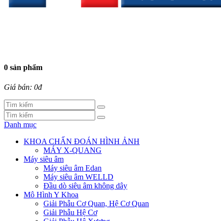
0 sản phẩm
Giá bán: 0đ
Danh mục
KHOA CHẨN ĐOÁN HÌNH ẢNH
MÁY X-QUANG
Máy siêu âm
Máy siêu âm Edan
Máy siêu âm WELLD
Đầu dò siêu âm không dây
Mô Hình Y Khoa
Giải Phẫu Cơ Quan, Hệ Cơ Quan
Giải Phẫu Hệ Cơ