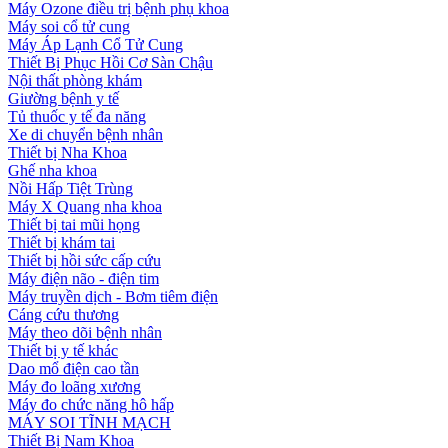
Máy Ozone điều trị bệnh phụ khoa
Máy soi cổ tử cung
Máy Áp Lạnh Cổ Tử Cung
Thiết Bị Phục Hồi Cơ Sàn Chậu
Nội thất phòng khám
Giường bệnh y tế
Tủ thuốc y tế đa năng
Xe di chuyển bệnh nhân
Thiết bị Nha Khoa
Ghế nha khoa
Nồi Hấp Tiệt Trùng
Máy X Quang nha khoa
Thiết bị tai mũi họng
Thiết bị khám tai
Thiết bị hồi sức cấp cứu
Máy điện não - điện tim
Máy truyền dịch - Bơm tiêm điện
Cáng cứu thương
Máy theo dõi bệnh nhân
Thiết bị y tế khác
Dao mổ điện cao tần
Máy đo loãng xương
Máy đo chức năng hô hấp
MÁY SOI TĨNH MẠCH
Thiết Bị Nam Khoa