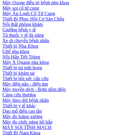
Máy Ozone điều trị bệnh phụ khoa
Máy soi cổ tử cung
Máy Áp Lạnh Cổ Tử Cung
Thiết Bị Phục Hồi Cơ Sàn Chậu
Nội thất phòng khám
Giường bệnh y tế
Tủ thuốc y tế đa năng
Xe di chuyển bệnh nhân
Thiết bị Nha Khoa
Ghế nha khoa
Nồi Hấp Tiệt Trùng
Máy X Quang nha khoa
Thiết bị tai mũi họng
Thiết bị khám tai
Thiết bị hồi sức cấp cứu
Máy điện não - điện tim
Máy truyền dịch - Bơm tiêm điện
Cáng cứu thương
Máy theo dõi bệnh nhân
Thiết bị y tế khác
Dao mổ điện cao tần
Máy đo loãng xương
Máy đo chức năng hô hấp
MÁY SOI TĨNH MẠCH
Thiết Bị Nam Khoa