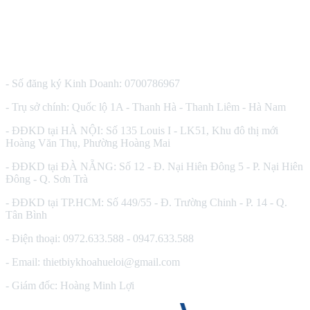
CÔNG TY TNHH THIẾT BỊ Y TẾ HUÊ LỢI
- Số đăng ký Kinh Doanh: 0700786967
- Trụ sở chính: Quốc lộ 1A - Thanh Hà - Thanh Liêm - Hà Nam
- ĐĐKD tại HÀ NỘI: Số 135 Louis I - LK51, Khu đô thị mới
Hoàng Văn Thụ, Phường Hoàng Mai
- ĐĐKD tại ĐÀ NẴNG: Số 12 - Đ. Nại Hiên Đông 5 - P. Nại Hiên
Đông - Q. Sơn Trà
- ĐĐKD tại TP.HCM: Số 449/55 - Đ. Trường Chinh - P. 14 - Q.
Tân Bình
- Điện thoại: 0972.633.588 - 0947.633.588
- Email: thietbiykhoahueloi@gmail.com
- Giám đốc: Hoàng Minh Lợi