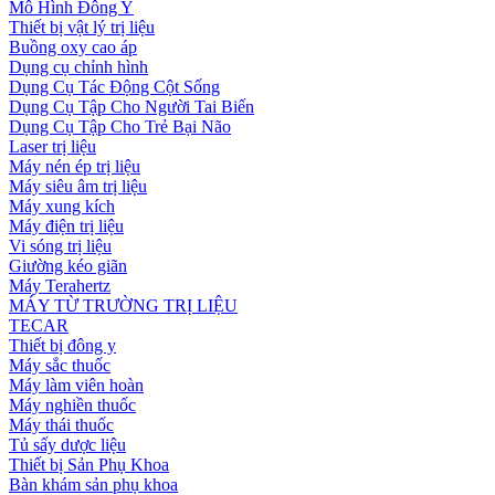
Mô Hình Đông Y
Thiết bị vật lý trị liệu
Buồng oxy cao áp
Dụng cụ chỉnh hình
Dụng Cụ Tác Động Cột Sống
Dụng Cụ Tập Cho Người Tai Biến
Dụng Cụ Tập Cho Trẻ Bại Não
Laser trị liệu
Máy nén ép trị liệu
Máy siêu âm trị liệu
Máy xung kích
Máy điện trị liệu
Vi sóng trị liệu
Giường kéo giãn
Máy Terahertz
MÁY TỪ TRƯỜNG TRỊ LIỆU
TECAR
Thiết bị đông y
Máy sắc thuốc
Máy làm viên hoàn
Máy nghiền thuốc
Máy thái thuốc
Tủ sấy dược liệu
Thiết bị Sản Phụ Khoa
Bàn khám sản phụ khoa