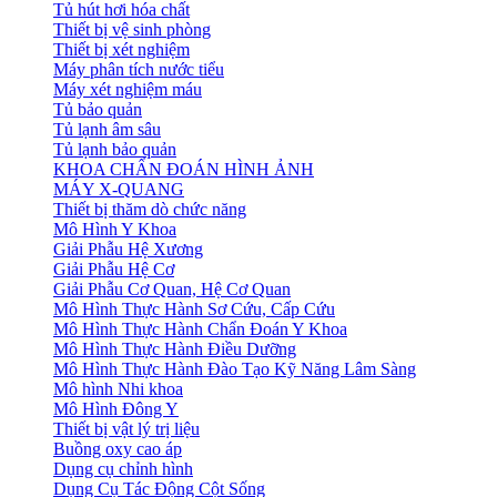
Tủ hút hơi hóa chất
Thiết bị vệ sinh phòng
Thiết bị xét nghiệm
Máy phân tích nước tiểu
Máy xét nghiệm máu
Tủ bảo quản
Tủ lạnh âm sâu
Tủ lạnh bảo quản
KHOA CHẨN ĐOÁN HÌNH ẢNH
MÁY X-QUANG
Thiết bị thăm dò chức năng
Mô Hình Y Khoa
Giải Phẫu Hệ Xương
Giải Phẫu Hệ Cơ
Giải Phẫu Cơ Quan, Hệ Cơ Quan
Mô Hình Thực Hành Sơ Cứu, Cấp Cứu
Mô Hình Thực Hành Chẩn Đoán Y Khoa
Mô Hình Thực Hành Điều Dưỡng
Mô Hình Thực Hành Đào Tạo Kỹ Năng Lâm Sàng
Mô hình Nhi khoa
Mô Hình Đông Y
Thiết bị vật lý trị liệu
Buồng oxy cao áp
Dụng cụ chỉnh hình
Dụng Cụ Tác Động Cột Sống