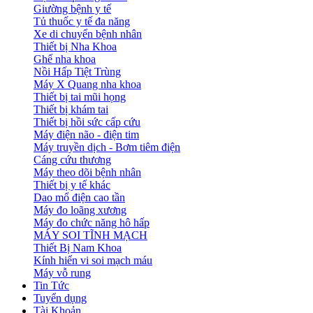
Giường bệnh y tế
Tủ thuốc y tế đa năng
Xe di chuyển bệnh nhân
Thiết bị Nha Khoa
Ghế nha khoa
Nồi Hấp Tiệt Trùng
Máy X Quang nha khoa
Thiết bị tai mũi họng
Thiết bị khám tai
Thiết bị hồi sức cấp cứu
Máy điện não - điện tim
Máy truyền dịch - Bơm tiêm điện
Cáng cứu thương
Máy theo dõi bệnh nhân
Thiết bị y tế khác
Dao mổ điện cao tần
Máy đo loãng xương
Máy đo chức năng hô hấp
MÁY SOI TĨNH MẠCH
Thiết Bị Nam Khoa
Kính hiển vi soi mạch máu
Máy vỗ rung
Tin Tức
Tuyển dụng
Tài Khoản