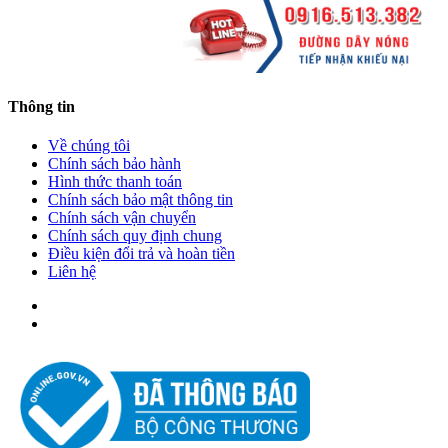
Thông tin
Về chúng tôi
Chính sách bảo hành
Hình thức thanh toán
Chính sách bảo mật thông tin
Chính sách vận chuyển
Chính sách quy định chung
Điều kiện đổi trả và hoàn tiền
Liên hệ