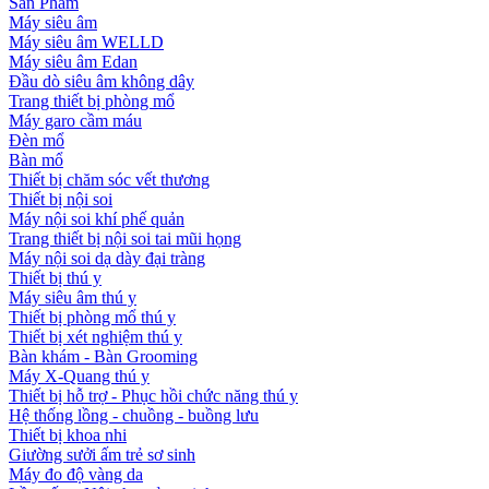
Sản Phẩm
Máy siêu âm
Máy siêu âm WELLD
Máy siêu âm Edan
Đầu dò siêu âm không dây
Trang thiết bị phòng mổ
Máy garo cầm máu
Đèn mổ
Bàn mổ
Thiết bị chăm sóc vết thương
Thiết bị nội soi
Máy nội soi khí phế quản
Trang thiết bị nội soi tai mũi họng
Máy nội soi dạ dày đại tràng
Thiết bị thú y
Máy siêu âm thú y
Thiết bị phòng mổ thú y
Thiết bị xét nghiệm thú y
Bàn khám - Bàn Grooming
Máy X-Quang thú y
Thiết bị hỗ trợ - Phục hồi chức năng thú y
Hệ thống lồng - chuồng - buồng lưu
Thiết bị khoa nhi
Giường sưởi ấm trẻ sơ sinh
Máy đo độ vàng da