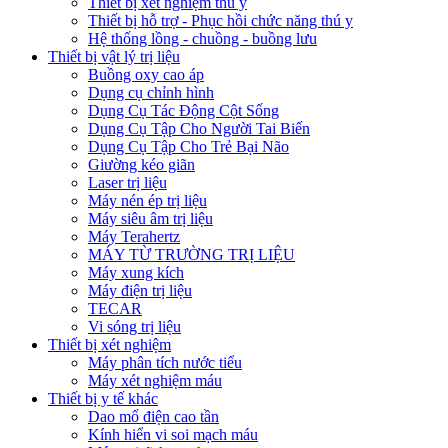
Thiết bị xét nghiệm thú y
Thiết bị hỗ trợ - Phục hồi chức năng thú y
Hệ thống lồng - chuồng - buồng lưu
Thiết bị vật lý trị liệu
Buồng oxy cao áp
Dụng cụ chỉnh hình
Dụng Cụ Tác Động Cột Sống
Dụng Cụ Tập Cho Người Tai Biến
Dụng Cụ Tập Cho Trẻ Bại Não
Giường kéo giãn
Laser trị liệu
Máy nén ép trị liệu
Máy siêu âm trị liệu
Máy Terahertz
MÁY TỪ TRƯỜNG TRỊ LIỆU
Máy xung kích
Máy điện trị liệu
TECAR
Vi sóng trị liệu
Thiết bị xét nghiệm
Máy phân tích nước tiểu
Máy xét nghiệm máu
Thiết bị y tế khác
Dao mổ điện cao tần
Kính hiển vi soi mạch máu