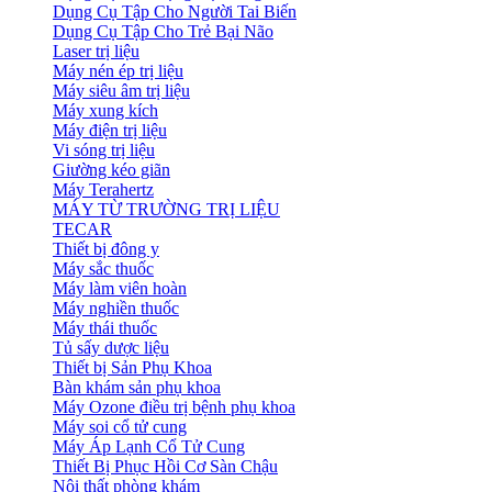
Dụng Cụ Tập Cho Người Tai Biến
Dụng Cụ Tập Cho Trẻ Bại Não
Laser trị liệu
Máy nén ép trị liệu
Máy siêu âm trị liệu
Máy xung kích
Máy điện trị liệu
Vi sóng trị liệu
Giường kéo giãn
Máy Terahertz
MÁY TỪ TRƯỜNG TRỊ LIỆU
TECAR
Thiết bị đông y
Máy sắc thuốc
Máy làm viên hoàn
Máy nghiền thuốc
Máy thái thuốc
Tủ sấy dược liệu
Thiết bị Sản Phụ Khoa
Bàn khám sản phụ khoa
Máy Ozone điều trị bệnh phụ khoa
Máy soi cổ tử cung
Máy Áp Lạnh Cổ Tử Cung
Thiết Bị Phục Hồi Cơ Sàn Chậu
Nội thất phòng khám