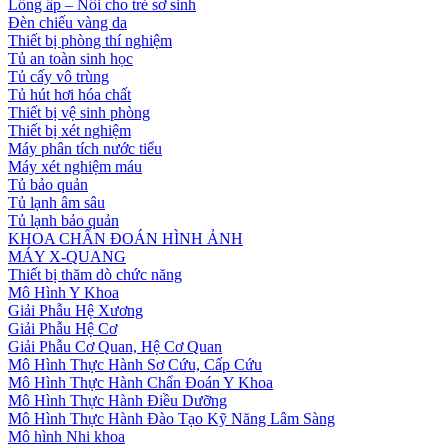
Lồng ấp – Nôi cho trẻ sơ sinh
Đèn chiếu vàng da
Thiết bị phòng thí nghiệm
Tủ an toàn sinh học
Tủ cấy vô trùng
Tủ hút hơi hóa chất
Thiết bị vệ sinh phòng
Thiết bị xét nghiệm
Máy phân tích nước tiểu
Máy xét nghiệm máu
Tủ bảo quản
Tủ lạnh âm sâu
Tủ lạnh bảo quản
KHOA CHẨN ĐOÁN HÌNH ẢNH
MÁY X-QUANG
Thiết bị thăm dò chức năng
Mô Hình Y Khoa
Giải Phẫu Hệ Xương
Giải Phẫu Hệ Cơ
Giải Phẫu Cơ Quan, Hệ Cơ Quan
Mô Hình Thực Hành Sơ Cứu, Cấp Cứu
Mô Hình Thực Hành Chẩn Đoán Y Khoa
Mô Hình Thực Hành Điều Dưỡng
Mô Hình Thực Hành Đào Tạo Kỹ Năng Lâm Sàng
Mô hình Nhi khoa