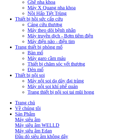
Ghế nha khoa
Máy X Quang nha khoa
Nồi Hấp Tiệt Trùng
Thiết bị hồi sức cấp cứu
Cáng cứu thương
Máy theo dõi bệnh nhân
Máy truyền dịch - Bơm tiêm điện
Máy điện não - điện tim
Trang thiết bị phòng mổ
Bàn mổ
Máy garo cầm máu
Thiết bị chăm sóc vết thương
Đèn mổ
Thiết bị nội soi
Máy nội soi dạ dày đại tràng
Máy nội soi khí phế quản
Trang thiết bị nội soi tai mũi họng
Trang chủ
Về chúng tôi
Sản Phẩm
Máy siêu âm
Máy siêu âm WELLD
Máy siêu âm Edan
Đầu dò siêu âm không dây