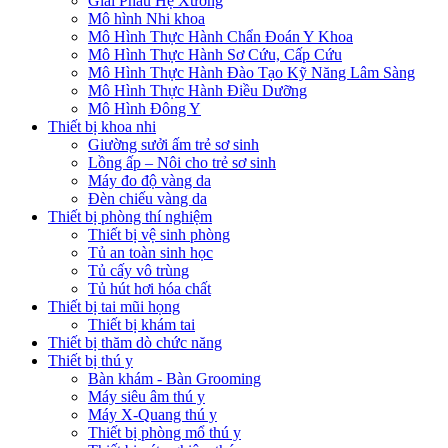
Giải Phẫu Hệ Xương
Mô hình Nhi khoa
Mô Hình Thực Hành Chẩn Đoán Y Khoa
Mô Hình Thực Hành Sơ Cứu, Cấp Cứu
Mô Hình Thực Hành Đào Tạo Kỹ Năng Lâm Sàng
Mô Hình Thực Hành Điều Dưỡng
Mô Hình Đông Y
Thiết bị khoa nhi
Giường sưởi ấm trẻ sơ sinh
Lồng ấp – Nôi cho trẻ sơ sinh
Máy đo độ vàng da
Đèn chiếu vàng da
Thiết bị phòng thí nghiệm
Thiết bị vệ sinh phòng
Tủ an toàn sinh học
Tủ cấy vô trùng
Tủ hút hơi hóa chất
Thiết bị tai mũi họng
Thiết bị khám tai
Thiết bị thăm dò chức năng
Thiết bị thú y
Bàn khám - Bàn Grooming
Máy siêu âm thú y
Máy X-Quang thú y
Thiết bị phòng mổ thú y