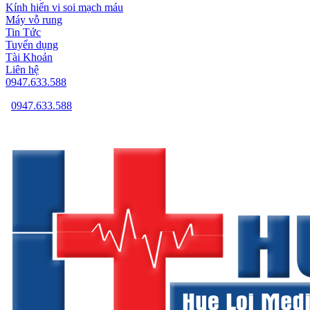
Kính hiển vi soi mạch máu
Máy vỗ rung
Tin Tức
Tuyển dụng
Tài Khoản
Liên hệ
0947.633.588
0947.633.588