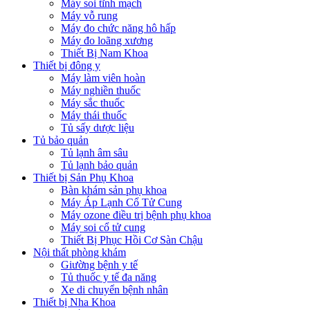
Máy soi tĩnh mạch
Máy vỗ rung
Máy đo chức năng hô hấp
Máy đo loãng xương
Thiết Bị Nam Khoa
Thiết bị đông y
Máy làm viên hoàn
Máy nghiền thuốc
Máy sắc thuốc
Máy thái thuốc
Tủ sấy dược liệu
Tủ bảo quản
Tủ lạnh âm sâu
Tủ lạnh bảo quản
Thiết bị Sản Phụ Khoa
Bàn khám sản phụ khoa
Máy Áp Lạnh Cổ Tử Cung
Máy ozone điều trị bệnh phụ khoa
Máy soi cổ tử cung
Thiết Bị Phục Hồi Cơ Sàn Chậu
Nội thất phòng khám
Giường bệnh y tế
Tủ thuốc y tế đa năng
Xe di chuyển bệnh nhân
Thiết bị Nha Khoa