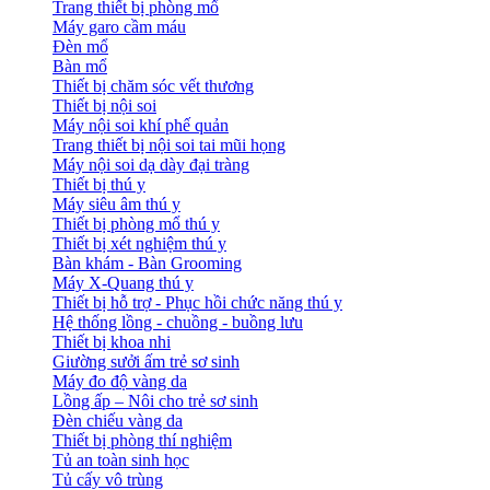
Trang thiết bị phòng mổ
Máy garo cầm máu
Đèn mổ
Bàn mổ
Thiết bị chăm sóc vết thương
Thiết bị nội soi
Máy nội soi khí phế quản
Trang thiết bị nội soi tai mũi họng
Máy nội soi dạ dày đại tràng
Thiết bị thú y
Máy siêu âm thú y
Thiết bị phòng mổ thú y
Thiết bị xét nghiệm thú y
Bàn khám - Bàn Grooming
Máy X-Quang thú y
Thiết bị hỗ trợ - Phục hồi chức năng thú y
Hệ thống lồng - chuồng - buồng lưu
Thiết bị khoa nhi
Giường sưởi ấm trẻ sơ sinh
Máy đo độ vàng da
Lồng ấp – Nôi cho trẻ sơ sinh
Đèn chiếu vàng da
Thiết bị phòng thí nghiệm
Tủ an toàn sinh học
Tủ cấy vô trùng