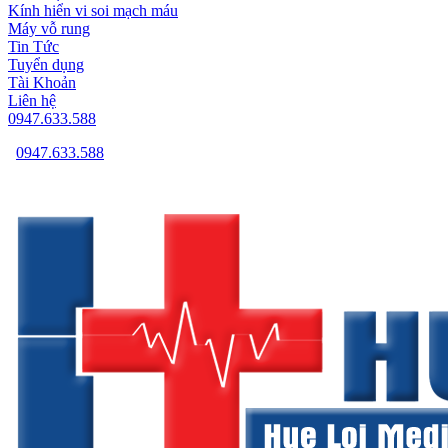
Kính hiển vi soi mạch máu
Máy vỗ rung
Tin Tức
Tuyển dụng
Tài Khoản
Liên hệ
0947.633.588
0947.633.588