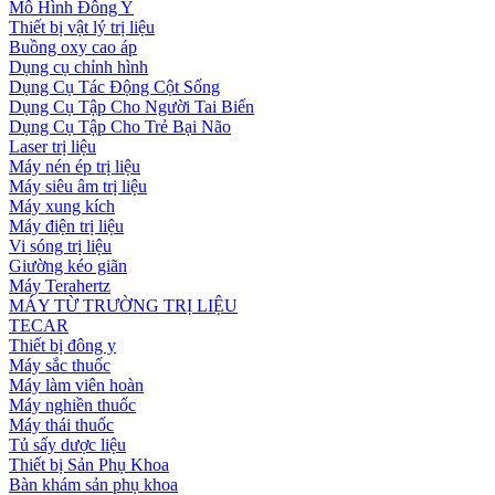
Mô Hình Đông Y
Thiết bị vật lý trị liệu
Buồng oxy cao áp
Dụng cụ chỉnh hình
Dụng Cụ Tác Động Cột Sống
Dụng Cụ Tập Cho Người Tai Biến
Dụng Cụ Tập Cho Trẻ Bại Não
Laser trị liệu
Máy nén ép trị liệu
Máy siêu âm trị liệu
Máy xung kích
Máy điện trị liệu
Vi sóng trị liệu
Giường kéo giãn
Máy Terahertz
MÁY TỪ TRƯỜNG TRỊ LIỆU
TECAR
Thiết bị đông y
Máy sắc thuốc
Máy làm viên hoàn
Máy nghiền thuốc
Máy thái thuốc
Tủ sấy dược liệu
Thiết bị Sản Phụ Khoa
Bàn khám sản phụ khoa