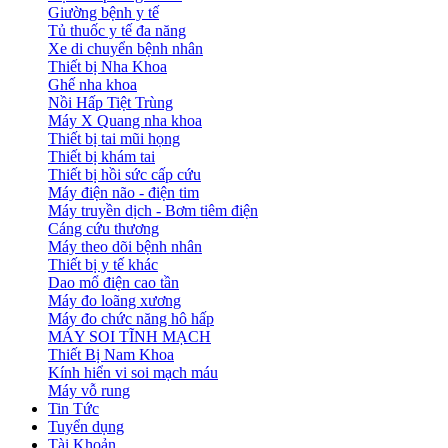
Giường bệnh y tế
Tủ thuốc y tế đa năng
Xe di chuyển bệnh nhân
Thiết bị Nha Khoa
Ghế nha khoa
Nồi Hấp Tiệt Trùng
Máy X Quang nha khoa
Thiết bị tai mũi họng
Thiết bị khám tai
Thiết bị hồi sức cấp cứu
Máy điện não - điện tim
Máy truyền dịch - Bơm tiêm điện
Cáng cứu thương
Máy theo dõi bệnh nhân
Thiết bị y tế khác
Dao mổ điện cao tần
Máy đo loãng xương
Máy đo chức năng hô hấp
MÁY SOI TĨNH MẠCH
Thiết Bị Nam Khoa
Kính hiển vi soi mạch máu
Máy vỗ rung
Tin Tức
Tuyển dụng
Tài Khoản