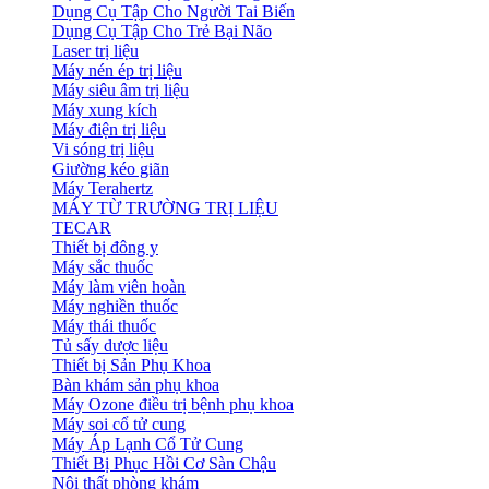
Dụng Cụ Tập Cho Người Tai Biến
Dụng Cụ Tập Cho Trẻ Bại Não
Laser trị liệu
Máy nén ép trị liệu
Máy siêu âm trị liệu
Máy xung kích
Máy điện trị liệu
Vi sóng trị liệu
Giường kéo giãn
Máy Terahertz
MÁY TỪ TRƯỜNG TRỊ LIỆU
TECAR
Thiết bị đông y
Máy sắc thuốc
Máy làm viên hoàn
Máy nghiền thuốc
Máy thái thuốc
Tủ sấy dược liệu
Thiết bị Sản Phụ Khoa
Bàn khám sản phụ khoa
Máy Ozone điều trị bệnh phụ khoa
Máy soi cổ tử cung
Máy Áp Lạnh Cổ Tử Cung
Thiết Bị Phục Hồi Cơ Sàn Chậu
Nội thất phòng khám