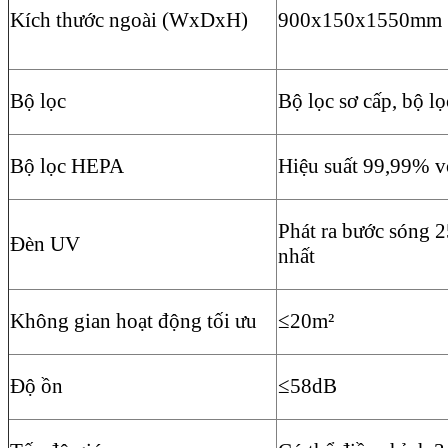
Kích thước ngoài (WxDxH)
900x150x1550mm
Bộ lọc
Bộ lọc sơ cấp, bộ 
Bộ lọc HEPA
Hiệu suất 99,99% vớ
Phát ra bước sóng 25
Đèn UV
nhất
Không gian hoạt động tối ưu
≤20m²
Độ ồn
≤58dB