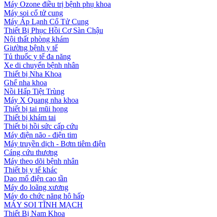
Máy Ozone điều trị bệnh phụ khoa
Máy soi cổ tử cung
Máy Áp Lạnh Cổ Tử Cung
Thiết Bị Phục Hồi Cơ Sàn Chậu
Nội thất phòng khám
Giường bệnh y tế
Tủ thuốc y tế đa năng
Xe di chuyển bệnh nhân
Thiết bị Nha Khoa
Ghế nha khoa
Nồi Hấp Tiệt Trùng
Máy X Quang nha khoa
Thiết bị tai mũi họng
Thiết bị khám tai
Thiết bị hồi sức cấp cứu
Máy điện não - điện tim
Máy truyền dịch - Bơm tiêm điện
Cáng cứu thương
Máy theo dõi bệnh nhân
Thiết bị y tế khác
Dao mổ điện cao tần
Máy đo loãng xương
Máy đo chức năng hô hấp
MÁY SOI TĨNH MẠCH
Thiết Bị Nam Khoa