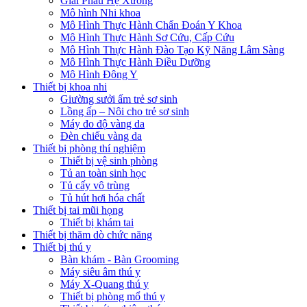
Giải Phẫu Hệ Xương
Mô hình Nhi khoa
Mô Hình Thực Hành Chẩn Đoán Y Khoa
Mô Hình Thực Hành Sơ Cứu, Cấp Cứu
Mô Hình Thực Hành Đào Tạo Kỹ Năng Lâm Sàng
Mô Hình Thực Hành Điều Dưỡng
Mô Hình Đông Y
Thiết bị khoa nhi
Giường sưởi ấm trẻ sơ sinh
Lồng ấp – Nôi cho trẻ sơ sinh
Máy đo độ vàng da
Đèn chiếu vàng da
Thiết bị phòng thí nghiệm
Thiết bị vệ sinh phòng
Tủ an toàn sinh học
Tủ cấy vô trùng
Tủ hút hơi hóa chất
Thiết bị tai mũi họng
Thiết bị khám tai
Thiết bị thăm dò chức năng
Thiết bị thú y
Bàn khám - Bàn Grooming
Máy siêu âm thú y
Máy X-Quang thú y
Thiết bị phòng mổ thú y