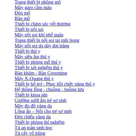
Trang thiết bị phòng mổ
Máy garo cầm máu
Đèn mổ
Bàn mổ
Thiết bị chăm sóc vết thương
Thiết bị nội soi
Máy nội soi khí phế quản
Trang thiết bị nội soi tai mũi họng
Máy nội soi dạ dày đại tràng
Thiết bị thú y
Máy siêu âm thú y
Thiết bị phòng mổ thú y
Thiết bị xét nghiệm thú y
Bàn khám - Bàn Grooming
Máy X-Quang thú y
Thiết bị hỗ trợ - Phục hồi chức năng thú y
Hệ thống lồng - chuồng - buồng lưu
Thiết bị khoa nhi
Giường sưởi ấm trẻ sơ sinh
Máy đo độ vàng da
Lồng ấp – Nôi cho trẻ sơ sinh
Đèn chiếu vàng da
Thiết bị phòng thí nghiệm
Tủ an toàn sinh học
Tủ cấy vô trùng