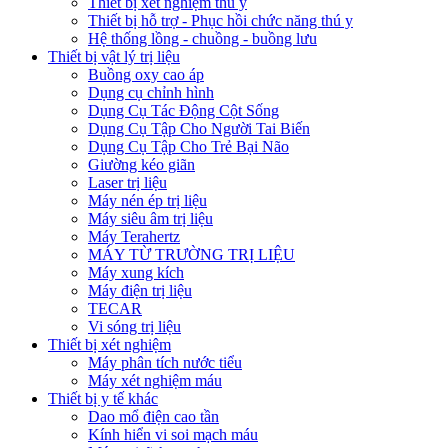
Thiết bị xét nghiệm thú y
Thiết bị hỗ trợ - Phục hồi chức năng thú y
Hệ thống lồng - chuồng - buồng lưu
Thiết bị vật lý trị liệu
Buồng oxy cao áp
Dụng cụ chỉnh hình
Dụng Cụ Tác Động Cột Sống
Dụng Cụ Tập Cho Người Tai Biến
Dụng Cụ Tập Cho Trẻ Bại Não
Giường kéo giãn
Laser trị liệu
Máy nén ép trị liệu
Máy siêu âm trị liệu
Máy Terahertz
MÁY TỪ TRƯỜNG TRỊ LIỆU
Máy xung kích
Máy điện trị liệu
TECAR
Vi sóng trị liệu
Thiết bị xét nghiệm
Máy phân tích nước tiểu
Máy xét nghiệm máu
Thiết bị y tế khác
Dao mổ điện cao tần
Kính hiển vi soi mạch máu