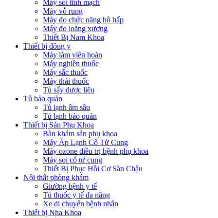
Máy soi tĩnh mạch
Máy vỗ rung
Máy đo chức năng hô hấp
Máy đo loãng xương
Thiết Bị Nam Khoa
Thiết bị đông y
Máy làm viên hoàn
Máy nghiền thuốc
Máy sắc thuốc
Máy thái thuốc
Tủ sấy dược liệu
Tủ bảo quản
Tủ lạnh âm sâu
Tủ lạnh bảo quản
Thiết bị Sản Phụ Khoa
Bàn khám sản phụ khoa
Máy Áp Lạnh Cổ Tử Cung
Máy ozone điều trị bệnh phụ khoa
Máy soi cổ tử cung
Thiết Bị Phục Hồi Cơ Sàn Chậu
Nội thất phòng khám
Giường bệnh y tế
Tủ thuốc y tế đa năng
Xe di chuyển bệnh nhân
Thiết bị Nha Khoa