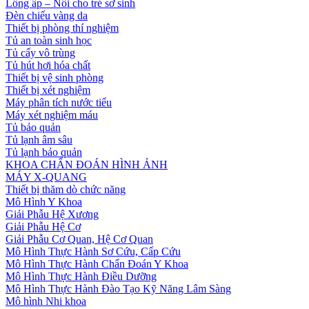
Lồng ấp – Nôi cho trẻ sơ sinh
Đèn chiếu vàng da
Thiết bị phòng thí nghiệm
Tủ an toàn sinh học
Tủ cấy vô trùng
Tủ hút hơi hóa chất
Thiết bị vệ sinh phòng
Thiết bị xét nghiệm
Máy phân tích nước tiểu
Máy xét nghiệm máu
Tủ bảo quản
Tủ lạnh âm sâu
Tủ lạnh bảo quản
KHOA CHẨN ĐOÁN HÌNH ẢNH
MÁY X-QUANG
Thiết bị thăm dò chức năng
Mô Hình Y Khoa
Giải Phẫu Hệ Xương
Giải Phẫu Hệ Cơ
Giải Phẫu Cơ Quan, Hệ Cơ Quan
Mô Hình Thực Hành Sơ Cứu, Cấp Cứu
Mô Hình Thực Hành Chẩn Đoán Y Khoa
Mô Hình Thực Hành Điều Dưỡng
Mô Hình Thực Hành Đào Tạo Kỹ Năng Lâm Sàng
Mô hình Nhi khoa