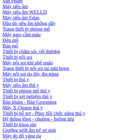
Sản Phẩm
Máy siêu âm
Máy siêu âm WELLD
Máy siêu âm Edan
Đầu dò siêu âm không dây
Trang thiết bị phòng mổ
Máy garo cầm máu
Đèn mổ
Bàn mổ
Thiết bị chăm sóc vết thương
Thiết bị nội soi
Máy nội soi khí phế quản
Trang thiết bị nội soi tai mũi họng
Máy nội soi dạ dày đại tràng
Thiết bị thú y
Máy siêu âm thú y
Thiết bị phòng mổ thú y
Thiết bị xét nghiệm thú y
Bàn khám - Bàn Grooming
Máy X-Quang thú y
Thiết bị hỗ trợ - Phục hồi chức năng thú y
Hệ thống lồng - chuồng - buồng lưu
Thiết bị khoa nhi
Giường sưởi ấm trẻ sơ sinh
Máy đo độ vàng da