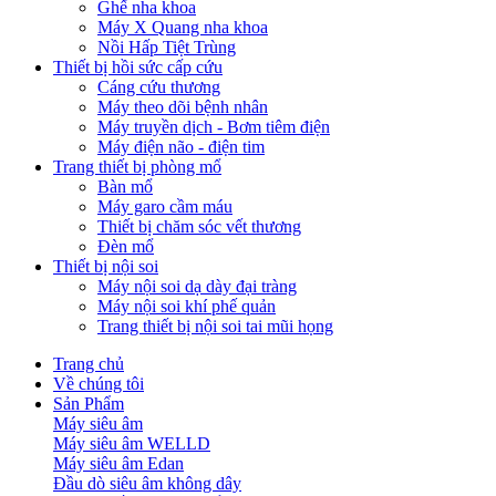
Ghế nha khoa
Máy X Quang nha khoa
Nồi Hấp Tiệt Trùng
Thiết bị hồi sức cấp cứu
Cáng cứu thương
Máy theo dõi bệnh nhân
Máy truyền dịch - Bơm tiêm điện
Máy điện não - điện tim
Trang thiết bị phòng mổ
Bàn mổ
Máy garo cầm máu
Thiết bị chăm sóc vết thương
Đèn mổ
Thiết bị nội soi
Máy nội soi dạ dày đại tràng
Máy nội soi khí phế quản
Trang thiết bị nội soi tai mũi họng
Trang chủ
Về chúng tôi
Sản Phẩm
Máy siêu âm
Máy siêu âm WELLD
Máy siêu âm Edan
Đầu dò siêu âm không dây