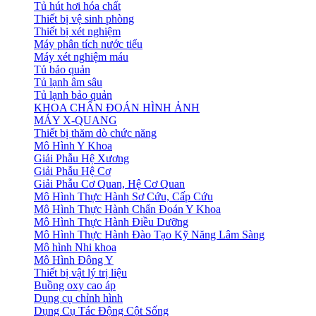
Tủ hút hơi hóa chất
Thiết bị vệ sinh phòng
Thiết bị xét nghiệm
Máy phân tích nước tiểu
Máy xét nghiệm máu
Tủ bảo quản
Tủ lạnh âm sâu
Tủ lạnh bảo quản
KHOA CHẨN ĐOÁN HÌNH ẢNH
MÁY X-QUANG
Thiết bị thăm dò chức năng
Mô Hình Y Khoa
Giải Phẫu Hệ Xương
Giải Phẫu Hệ Cơ
Giải Phẫu Cơ Quan, Hệ Cơ Quan
Mô Hình Thực Hành Sơ Cứu, Cấp Cứu
Mô Hình Thực Hành Chẩn Đoán Y Khoa
Mô Hình Thực Hành Điều Dưỡng
Mô Hình Thực Hành Đào Tạo Kỹ Năng Lâm Sàng
Mô hình Nhi khoa
Mô Hình Đông Y
Thiết bị vật lý trị liệu
Buồng oxy cao áp
Dụng cụ chỉnh hình
Dụng Cụ Tác Động Cột Sống