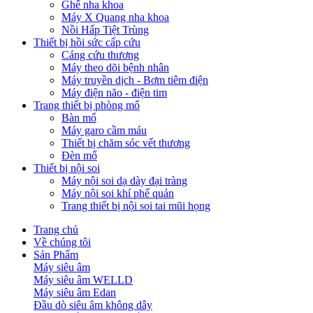
Ghế nha khoa
Máy X Quang nha khoa
Nồi Hấp Tiệt Trùng
Thiết bị hồi sức cấp cứu
Cáng cứu thương
Máy theo dõi bệnh nhân
Máy truyền dịch - Bơm tiêm điện
Máy điện não - điện tim
Trang thiết bị phòng mổ
Bàn mổ
Máy garo cầm máu
Thiết bị chăm sóc vết thương
Đèn mổ
Thiết bị nội soi
Máy nội soi dạ dày đại tràng
Máy nội soi khí phế quản
Trang thiết bị nội soi tai mũi họng
Trang chủ
Về chúng tôi
Sản Phẩm
Máy siêu âm
Máy siêu âm WELLD
Máy siêu âm Edan
Đầu dò siêu âm không dây