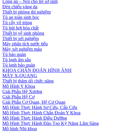
Lồng ấp – Nôi cho trẻ sơ sinh
Đèn chiếu vàng da
Thiết bị phòng thí nghiệm
Tủ an toàn sinh học
Tủ cấy vô trùng
Tủ hút hơi hóa chất
Thiết bị vệ sinh phòng
Thiết bị xét nghiệm
Máy phân tích nước tiểu
Máy xét nghiệm máu
Tủ bảo quản
Tủ lạnh âm sâu
Tủ lạnh bảo quản
KHOA CHẨN ĐOÁN HÌNH ẢNH
MÁY X-QUANG
Thiết bị thăm dò chức năng
Mô Hình Y Khoa
Giải Phẫu Hệ Xương
Giải Phẫu Hệ Cơ
Giải Phẫu Cơ Quan, Hệ Cơ Quan
Mô Hình Thực Hành Sơ Cứu, Cấp Cứu
Mô Hình Thực Hành Chẩn Đoán Y Khoa
Mô Hình Thực Hành Điều Dưỡng
Mô Hình Thực Hành Đào Tạo Kỹ Năng Lâm Sàng
Mô hình Nhi khoa