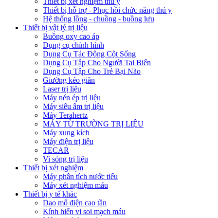
Thiết bị xét nghiệm thú y
Thiết bị hỗ trợ - Phục hồi chức năng thú y
Hệ thống lồng - chuồng - buồng lưu
Thiết bị vật lý trị liệu
Buồng oxy cao áp
Dụng cụ chỉnh hình
Dụng Cụ Tác Động Cột Sống
Dụng Cụ Tập Cho Người Tai Biến
Dụng Cụ Tập Cho Trẻ Bại Não
Giường kéo giãn
Laser trị liệu
Máy nén ép trị liệu
Máy siêu âm trị liệu
Máy Terahertz
MÁY TỪ TRƯỜNG TRỊ LIỆU
Máy xung kích
Máy điện trị liệu
TECAR
Vi sóng trị liệu
Thiết bị xét nghiệm
Máy phân tích nước tiểu
Máy xét nghiệm máu
Thiết bị y tế khác
Dao mổ điện cao tần
Kính hiển vi soi mạch máu