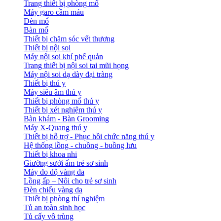
Trang thiết bị phòng mổ
Máy garo cầm máu
Đèn mổ
Bàn mổ
Thiết bị chăm sóc vết thương
Thiết bị nội soi
Máy nội soi khí phế quản
Trang thiết bị nội soi tai mũi họng
Máy nội soi dạ dày đại tràng
Thiết bị thú y
Máy siêu âm thú y
Thiết bị phòng mổ thú y
Thiết bị xét nghiệm thú y
Bàn khám - Bàn Grooming
Máy X-Quang thú y
Thiết bị hỗ trợ - Phục hồi chức năng thú y
Hệ thống lồng - chuồng - buồng lưu
Thiết bị khoa nhi
Giường sưởi ấm trẻ sơ sinh
Máy đo độ vàng da
Lồng ấp – Nôi cho trẻ sơ sinh
Đèn chiếu vàng da
Thiết bị phòng thí nghiệm
Tủ an toàn sinh học
Tủ cấy vô trùng