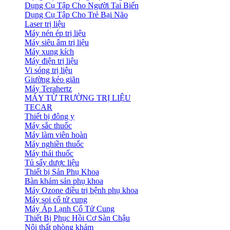
Dụng Cụ Tập Cho Người Tai Biến
Dụng Cụ Tập Cho Trẻ Bại Não
Laser trị liệu
Máy nén ép trị liệu
Máy siêu âm trị liệu
Máy xung kích
Máy điện trị liệu
Vi sóng trị liệu
Giường kéo giãn
Máy Terahertz
MÁY TỪ TRƯỜNG TRỊ LIỆU
TECAR
Thiết bị đông y
Máy sắc thuốc
Máy làm viên hoàn
Máy nghiền thuốc
Máy thái thuốc
Tủ sấy dược liệu
Thiết bị Sản Phụ Khoa
Bàn khám sản phụ khoa
Máy Ozone điều trị bệnh phụ khoa
Máy soi cổ tử cung
Máy Áp Lạnh Cổ Tử Cung
Thiết Bị Phục Hồi Cơ Sàn Chậu
Nội thất phòng khám