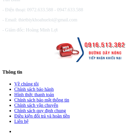
- Điện thoại: 0972.633.588 - 0947.633.588
- Email: thietbiykhoahueloi@gmail.com
- Giám đốc: Hoàng Minh Lợi
Thông tin
Về chúng tôi
Chính sách bảo hành
Hình thức thanh toán
Chính sách bảo mật thông tin
Chính sách vận chuyển
Chính sách quy định chung
Điều kiện đổi trả và hoàn tiền
Liên hệ