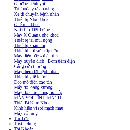
Giường bệnh y tế
Tủ thuốc y tế đa năng
Xe di chuyển bệnh nhân
Thiết bị Nha Khoa
Ghế nha khoa
Nồi Hấp Tiệt Trùng
Máy X Quang nha khoa
Thiết bị tai mũi họng
Thiết bị khám tai
Thiết bị hồi sức cấp cứu
Máy điện não - điện tim
Máy truyền dịch - Bơm tiêm điện
Cáng cứu thương
Máy theo dõi bệnh nhân
Thiết bị y tế khác
Dao mổ điện cao tần
Máy đo loãng xương
Máy đo chức năng hô hấp
MÁY SOI TĨNH MẠCH
Thiết Bị Nam Khoa
Kính hiển vi soi mạch máu
Máy vỗ rung
Tin Tức
Tuyển dụng
Tài Khoản