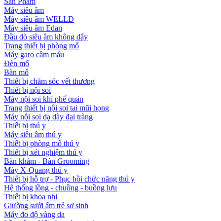
Sản Phẩm
Máy siêu âm
Máy siêu âm WELLD
Máy siêu âm Edan
Đầu dò siêu âm không dây
Trang thiết bị phòng mổ
Máy garo cầm máu
Đèn mổ
Bàn mổ
Thiết bị chăm sóc vết thương
Thiết bị nội soi
Máy nội soi khí phế quản
Trang thiết bị nội soi tai mũi họng
Máy nội soi dạ dày đại tràng
Thiết bị thú y
Máy siêu âm thú y
Thiết bị phòng mổ thú y
Thiết bị xét nghiệm thú y
Bàn khám - Bàn Grooming
Máy X-Quang thú y
Thiết bị hỗ trợ - Phục hồi chức năng thú y
Hệ thống lồng - chuồng - buồng lưu
Thiết bị khoa nhi
Giường sưởi ấm trẻ sơ sinh
Máy đo độ vàng da