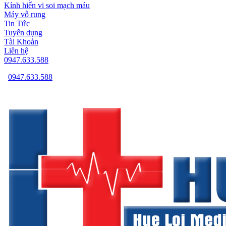
Kính hiển vi soi mạch máu
Máy vỗ rung
Tin Tức
Tuyển dụng
Tài Khoản
Liên hệ
0947.633.588
0947.633.588