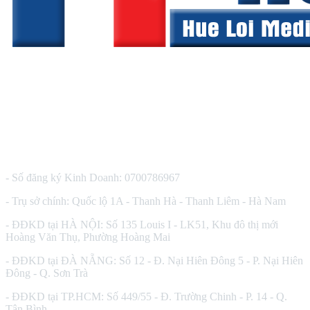
CÔNG TY TNHH THIẾT BỊ Y TẾ HUÊ LỢI
- Số đăng ký Kinh Doanh: 0700786967
- Trụ sở chính: Quốc lộ 1A - Thanh Hà - Thanh Liêm - Hà Nam
- ĐĐKD tại HÀ NỘI: Số 135 Louis I - LK51, Khu đô thị mới
Hoàng Văn Thụ, Phường Hoàng Mai
- ĐĐKD tại ĐÀ NẴNG: Số 12 - Đ. Nại Hiên Đông 5 - P. Nại Hiên
Đông - Q. Sơn Trà
- ĐĐKD tại TP.HCM: Số 449/55 - Đ. Trường Chinh - P. 14 - Q.
Tân Bình