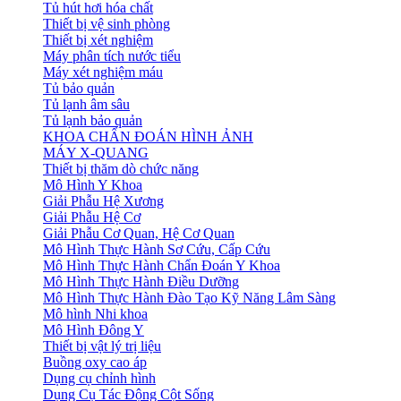
Tủ hút hơi hóa chất
Thiết bị vệ sinh phòng
Thiết bị xét nghiệm
Máy phân tích nước tiểu
Máy xét nghiệm máu
Tủ bảo quản
Tủ lạnh âm sâu
Tủ lạnh bảo quản
KHOA CHẨN ĐOÁN HÌNH ẢNH
MÁY X-QUANG
Thiết bị thăm dò chức năng
Mô Hình Y Khoa
Giải Phẫu Hệ Xương
Giải Phẫu Hệ Cơ
Giải Phẫu Cơ Quan, Hệ Cơ Quan
Mô Hình Thực Hành Sơ Cứu, Cấp Cứu
Mô Hình Thực Hành Chẩn Đoán Y Khoa
Mô Hình Thực Hành Điều Dưỡng
Mô Hình Thực Hành Đào Tạo Kỹ Năng Lâm Sàng
Mô hình Nhi khoa
Mô Hình Đông Y
Thiết bị vật lý trị liệu
Buồng oxy cao áp
Dụng cụ chỉnh hình
Dụng Cụ Tác Động Cột Sống