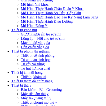
Giải Phẫu Hệ Xương
Mô hình Nhi khoa
Mô Hình Thực Hành Chẩn Đoán Y Khoa
Mô Hình Thực Hành Sơ Cứu, Cấp Cứu
Mô Hình Thực Hành Đào Tạo Kỹ Năng Lâm Sàng
Mô Hình Thực Hành Điều Dưỡng
Mô Hình Đông Y
Thiết bị khoa nhi
Giường sưởi ấm trẻ sơ sinh
Lồng ấp – Nôi cho trẻ sơ sinh
Máy đo độ vàng da
Đèn chiếu vàng da
Thiết bị phòng thí nghiệm
Thiết bị vệ sinh phòng
Tủ an toàn sinh học
Tủ cấy vô trùng
Tủ hút hơi hóa chất
Thiết bị tai mũi họng
Thiết bị khám tai
Thiết bị thăm dò chức năng
Thiết bị thú y
Bàn khám - Bàn Grooming
Máy siêu âm thú y
Máy X-Quang thú y
Thiết bị phòng mổ thú y