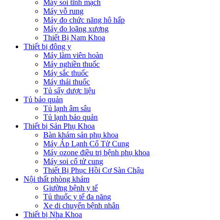
Máy soi tĩnh mạch
Máy vỗ rung
Máy đo chức năng hô hấp
Máy đo loãng xương
Thiết Bị Nam Khoa
Thiết bị đông y
Máy làm viên hoàn
Máy nghiền thuốc
Máy sắc thuốc
Máy thái thuốc
Tủ sấy dược liệu
Tủ bảo quản
Tủ lạnh âm sâu
Tủ lạnh bảo quản
Thiết bị Sản Phụ Khoa
Bàn khám sản phụ khoa
Máy Áp Lạnh Cổ Tử Cung
Máy ozone điều trị bệnh phụ khoa
Máy soi cổ tử cung
Thiết Bị Phục Hồi Cơ Sàn Chậu
Nội thất phòng khám
Giường bệnh y tế
Tủ thuốc y tế đa năng
Xe di chuyển bệnh nhân
Thiết bị Nha Khoa