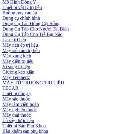
Mô Hình Đông Y
Thiết bị vật lý trị liệu
Buồng oxy cao áp
Dụng cụ chỉnh hình
Dụng Cụ Tác Động Cột Sống
Dụng Cụ Tập Cho Người Tai Biến
Dụng Cụ Tập Cho Trẻ Bại Não
Laser trị liệu
Máy nén ép trị liệu
Máy siêu âm trị liệu
Máy xung kích
Máy điện trị liệu
Vi sóng trị liệu
Giường kéo giãn
Máy Terahertz
MÁY TỪ TRƯỜNG TRỊ LIỆU
TECAR
Thiết bị đông y
Máy sắc thuốc
Máy làm viên hoàn
Máy nghiền thuốc
Máy thái thuốc
Tủ sấy dược liệu
Thiết bị Sản Phụ Khoa
Bàn khám sản phụ khoa