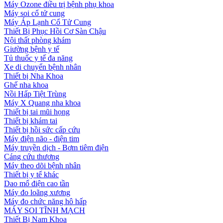
Máy Ozone điều trị bệnh phụ khoa
Máy soi cổ tử cung
Máy Áp Lạnh Cổ Tử Cung
Thiết Bị Phục Hồi Cơ Sàn Chậu
Nội thất phòng khám
Giường bệnh y tế
Tủ thuốc y tế đa năng
Xe di chuyển bệnh nhân
Thiết bị Nha Khoa
Ghế nha khoa
Nồi Hấp Tiệt Trùng
Máy X Quang nha khoa
Thiết bị tai mũi họng
Thiết bị khám tai
Thiết bị hồi sức cấp cứu
Máy điện não - điện tim
Máy truyền dịch - Bơm tiêm điện
Cáng cứu thương
Máy theo dõi bệnh nhân
Thiết bị y tế khác
Dao mổ điện cao tần
Máy đo loãng xương
Máy đo chức năng hô hấp
MÁY SOI TĨNH MẠCH
Thiết Bị Nam Khoa