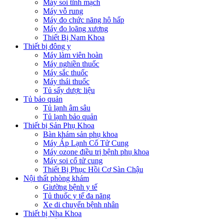
Máy soi tĩnh mạch
Máy vỗ rung
Máy đo chức năng hô hấp
Máy đo loãng xương
Thiết Bị Nam Khoa
Thiết bị đông y
Máy làm viên hoàn
Máy nghiền thuốc
Máy sắc thuốc
Máy thái thuốc
Tủ sấy dược liệu
Tủ bảo quản
Tủ lạnh âm sâu
Tủ lạnh bảo quản
Thiết bị Sản Phụ Khoa
Bàn khám sản phụ khoa
Máy Áp Lạnh Cổ Tử Cung
Máy ozone điều trị bệnh phụ khoa
Máy soi cổ tử cung
Thiết Bị Phục Hồi Cơ Sàn Chậu
Nội thất phòng khám
Giường bệnh y tế
Tủ thuốc y tế đa năng
Xe di chuyển bệnh nhân
Thiết bị Nha Khoa