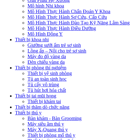
Giải Phẫu Hệ Xương
Mô hình Nhi khoa
Mô Hình Thực Hành Chẩn Đoán Y Khoa
Mô Hình Thực Hành Sơ Cứu, Cấp Cứu
Mô Hình Thực Hành Đào Tạo Kỹ Năng Lâm Sàng
Mô Hình Thực Hành Điều Dưỡng
Mô Hình Đông Y
Thiết bị khoa nhi
Giường sưởi ấm trẻ sơ sinh
Lồng ấp – Nôi cho trẻ sơ sinh
Máy đo độ vàng da
Đèn chiếu vàng da
Thiết bị phòng thí nghiệm
Thiết bị vệ sinh phòng
Tủ an toàn sinh học
Tủ cấy vô trùng
Tủ hút hơi hóa chất
Thiết bị tai mũi họng
Thiết bị khám tai
Thiết bị thăm dò chức năng
Thiết bị thú y
Bàn khám - Bàn Grooming
Máy siêu âm thú y
Máy X-Quang thú y
Thiết bị phòng mổ thú y