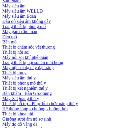
Sản Phẩm
Máy siêu âm
Máy siêu âm WELLD
Máy siêu âm Edan
Đầu dò siêu âm không dây
Trang thiết bị phòng mổ
Máy garo cầm máu
Đèn mổ
Bàn mổ
Thiết bị chăm sóc vết thương
Thiết bị nội soi
Máy nội soi khí phế quản
Trang thiết bị nội soi tai mũi họng
Máy nội soi dạ dày đại tràng
Thiết bị thú y
Máy siêu âm thú y
Thiết bị phòng mổ thú y
Thiết bị xét nghiệm thú y
Bàn khám - Bàn Grooming
Máy X-Quang thú y
Thiết bị hỗ trợ - Phục hồi chức năng thú y
Hệ thống lồng - chuồng - buồng lưu
Thiết bị khoa nhi
Giường sưởi ấm trẻ sơ sinh
Máy đo độ vàng da