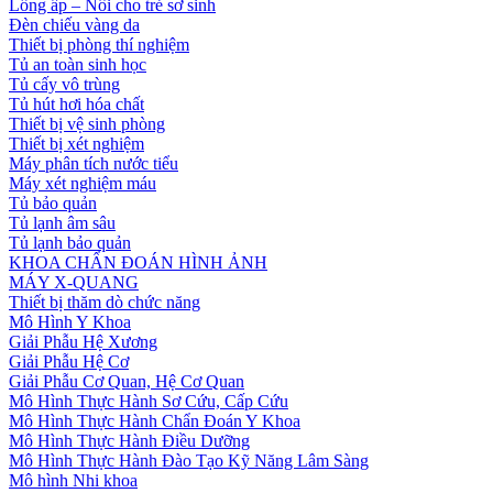
Lồng ấp – Nôi cho trẻ sơ sinh
Đèn chiếu vàng da
Thiết bị phòng thí nghiệm
Tủ an toàn sinh học
Tủ cấy vô trùng
Tủ hút hơi hóa chất
Thiết bị vệ sinh phòng
Thiết bị xét nghiệm
Máy phân tích nước tiểu
Máy xét nghiệm máu
Tủ bảo quản
Tủ lạnh âm sâu
Tủ lạnh bảo quản
KHOA CHẨN ĐOÁN HÌNH ẢNH
MÁY X-QUANG
Thiết bị thăm dò chức năng
Mô Hình Y Khoa
Giải Phẫu Hệ Xương
Giải Phẫu Hệ Cơ
Giải Phẫu Cơ Quan, Hệ Cơ Quan
Mô Hình Thực Hành Sơ Cứu, Cấp Cứu
Mô Hình Thực Hành Chẩn Đoán Y Khoa
Mô Hình Thực Hành Điều Dưỡng
Mô Hình Thực Hành Đào Tạo Kỹ Năng Lâm Sàng
Mô hình Nhi khoa