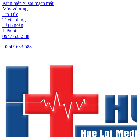
Kính hiển vi soi mạch máu
Máy vỗ rung
Tin Tức
Tuyển dụng
Tài Khoản
Liên hệ
0947.633.588
0947.633.588