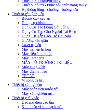
Thiết bị xét nghiệm thú y
Thiết bị hỗ trợ - Phục hồi chức năng thú y
Hệ thống lồng - chuồng - buồng lưu
Thiết bị vật lý trị liệu
Buồng oxy cao áp
Dụng cụ chỉnh hình
Dụng Cụ Tác Động Cột Sống
Dụng Cụ Tập Cho Người Tai Biến
Dụng Cụ Tập Cho Trẻ Bại Não
Giường kéo giãn
Laser trị liệu
Máy nén ép trị liệu
Máy siêu âm trị liệu
Máy Terahertz
MÁY TỪ TRƯỜNG TRỊ LIỆU
Máy xung kích
Máy điện trị liệu
TECAR
Vi sóng trị liệu
Thiết bị xét nghiệm
Máy phân tích nước tiểu
Máy xét nghiệm máu
Thiết bị y tế khác
Dao mổ điện cao tần
Kính hiển vi soi mạch máu