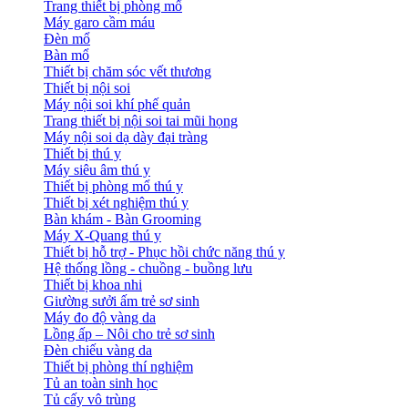
Trang thiết bị phòng mổ
Máy garo cầm máu
Đèn mổ
Bàn mổ
Thiết bị chăm sóc vết thương
Thiết bị nội soi
Máy nội soi khí phế quản
Trang thiết bị nội soi tai mũi họng
Máy nội soi dạ dày đại tràng
Thiết bị thú y
Máy siêu âm thú y
Thiết bị phòng mổ thú y
Thiết bị xét nghiệm thú y
Bàn khám - Bàn Grooming
Máy X-Quang thú y
Thiết bị hỗ trợ - Phục hồi chức năng thú y
Hệ thống lồng - chuồng - buồng lưu
Thiết bị khoa nhi
Giường sưởi ấm trẻ sơ sinh
Máy đo độ vàng da
Lồng ấp – Nôi cho trẻ sơ sinh
Đèn chiếu vàng da
Thiết bị phòng thí nghiệm
Tủ an toàn sinh học
Tủ cấy vô trùng