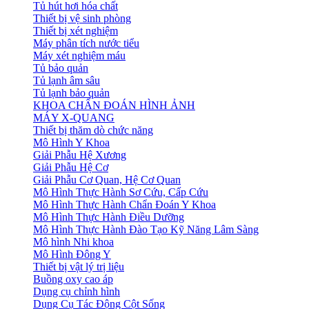
Tủ hút hơi hóa chất
Thiết bị vệ sinh phòng
Thiết bị xét nghiệm
Máy phân tích nước tiểu
Máy xét nghiệm máu
Tủ bảo quản
Tủ lạnh âm sâu
Tủ lạnh bảo quản
KHOA CHẨN ĐOÁN HÌNH ẢNH
MÁY X-QUANG
Thiết bị thăm dò chức năng
Mô Hình Y Khoa
Giải Phẫu Hệ Xương
Giải Phẫu Hệ Cơ
Giải Phẫu Cơ Quan, Hệ Cơ Quan
Mô Hình Thực Hành Sơ Cứu, Cấp Cứu
Mô Hình Thực Hành Chẩn Đoán Y Khoa
Mô Hình Thực Hành Điều Dưỡng
Mô Hình Thực Hành Đào Tạo Kỹ Năng Lâm Sàng
Mô hình Nhi khoa
Mô Hình Đông Y
Thiết bị vật lý trị liệu
Buồng oxy cao áp
Dụng cụ chỉnh hình
Dụng Cụ Tác Động Cột Sống