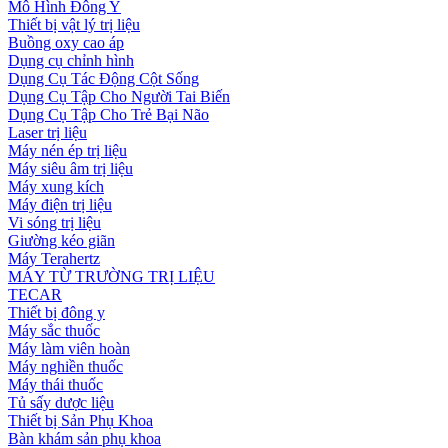
Mô Hình Đông Y
Thiết bị vật lý trị liệu
Buồng oxy cao áp
Dụng cụ chỉnh hình
Dụng Cụ Tác Động Cột Sống
Dụng Cụ Tập Cho Người Tai Biến
Dụng Cụ Tập Cho Trẻ Bại Não
Laser trị liệu
Máy nén ép trị liệu
Máy siêu âm trị liệu
Máy xung kích
Máy điện trị liệu
Vi sóng trị liệu
Giường kéo giãn
Máy Terahertz
MÁY TỪ TRƯỜNG TRỊ LIỆU
TECAR
Thiết bị đông y
Máy sắc thuốc
Máy làm viên hoàn
Máy nghiền thuốc
Máy thái thuốc
Tủ sấy dược liệu
Thiết bị Sản Phụ Khoa
Bàn khám sản phụ khoa