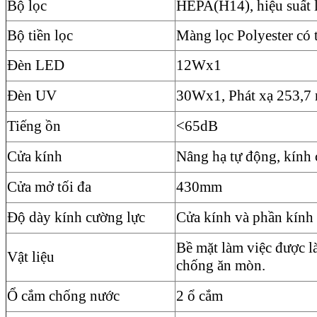
Bộ lọc
HEPA(H14), hiệu suất
Bộ tiền lọc
Màng lọc Polyester có t
Đèn LED
12Wx1
Đèn UV
30Wx1, Phát xạ 253,7
Tiếng ồn
<65dB
Cửa kính
Nâng hạ tự động, kính
Cửa mở tối đa
430mm
Độ dày kính cường lực
Cửa kính và phần kính
Bề mặt làm việc được l
Vật liệu
chống ăn mòn.
Ổ cắm chống nước
2 ổ cắm