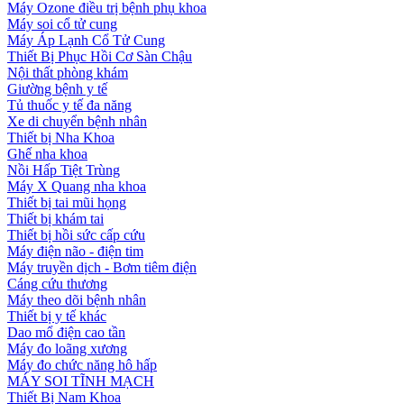
Máy Ozone điều trị bệnh phụ khoa
Máy soi cổ tử cung
Máy Áp Lạnh Cổ Tử Cung
Thiết Bị Phục Hồi Cơ Sàn Chậu
Nội thất phòng khám
Giường bệnh y tế
Tủ thuốc y tế đa năng
Xe di chuyển bệnh nhân
Thiết bị Nha Khoa
Ghế nha khoa
Nồi Hấp Tiệt Trùng
Máy X Quang nha khoa
Thiết bị tai mũi họng
Thiết bị khám tai
Thiết bị hồi sức cấp cứu
Máy điện não - điện tim
Máy truyền dịch - Bơm tiêm điện
Cáng cứu thương
Máy theo dõi bệnh nhân
Thiết bị y tế khác
Dao mổ điện cao tần
Máy đo loãng xương
Máy đo chức năng hô hấp
MÁY SOI TĨNH MẠCH
Thiết Bị Nam Khoa