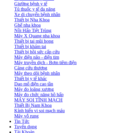
Giường bệnh y tế
Tủ thuốc y tế đa năng
Xe di chuyển bệnh nhân
Thiết bị Nha Khoa
Ghế nha khoa
Nồi Hấp Tiệt Trùng
Máy X Quang nha khoa
Thiết bị tai mũi họng
Thiết bị khám tai
Thiết bị hồi sức cấp cứu
Máy điện não - điện tim
Máy truyền dịch - Bơm tiêm điện
Cáng cứu thương
Máy theo dõi bệnh nhân
Thiết bị y tế khác
Dao mổ điện cao tần
Máy đo loãng xương
Máy đo chức năng hô hấp
MÁY SOI TĨNH MẠCH
Thiết Bị Nam Khoa
Kính hiển vi soi mạch máu
Máy vỗ rung
Tin Tức
Tuyển dụng
Tài Khoản