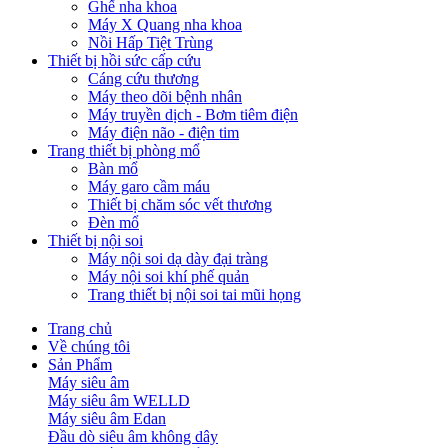
Ghế nha khoa
Máy X Quang nha khoa
Nồi Hấp Tiệt Trùng
Thiết bị hồi sức cấp cứu
Cáng cứu thương
Máy theo dõi bệnh nhân
Máy truyền dịch - Bơm tiêm điện
Máy điện não - điện tim
Trang thiết bị phòng mổ
Bàn mổ
Máy garo cầm máu
Thiết bị chăm sóc vết thương
Đèn mổ
Thiết bị nội soi
Máy nội soi dạ dày đại tràng
Máy nội soi khí phế quản
Trang thiết bị nội soi tai mũi họng
Trang chủ
Về chúng tôi
Sản Phẩm
Máy siêu âm
Máy siêu âm WELLD
Máy siêu âm Edan
Đầu dò siêu âm không dây