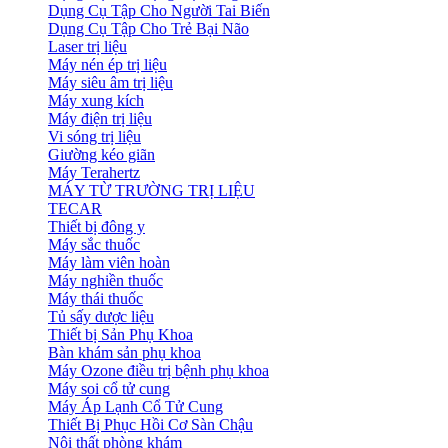
Dụng Cụ Tập Cho Người Tai Biến
Dụng Cụ Tập Cho Trẻ Bại Não
Laser trị liệu
Máy nén ép trị liệu
Máy siêu âm trị liệu
Máy xung kích
Máy điện trị liệu
Vi sóng trị liệu
Giường kéo giãn
Máy Terahertz
MÁY TỪ TRƯỜNG TRỊ LIỆU
TECAR
Thiết bị đông y
Máy sắc thuốc
Máy làm viên hoàn
Máy nghiền thuốc
Máy thái thuốc
Tủ sấy dược liệu
Thiết bị Sản Phụ Khoa
Bàn khám sản phụ khoa
Máy Ozone điều trị bệnh phụ khoa
Máy soi cổ tử cung
Máy Áp Lạnh Cổ Tử Cung
Thiết Bị Phục Hồi Cơ Sàn Chậu
Nội thất phòng khám