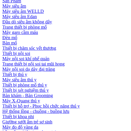
Sản Phẩm
Máy siêu âm
Máy siêu âm WELLD
Máy siêu âm Edan
Đầu dò siêu âm không dây
Trang thiết bị phòng mổ
Máy garo cầm máu
Đèn mổ
Bàn mổ
Thiết bị chăm sóc vết thương
Thiết bị nội soi
Máy nội soi khí phế quản
Trang thiết bị nội soi tai mũi họng
Máy nội soi dạ dày đại tràng
Thiết bị thú y
Máy siêu âm thú y
Thiết bị phòng mổ thú y
Thiết bị xét nghiệm thú y
Bàn khám - Bàn Grooming
Máy X-Quang thú y
Thiết bị hỗ trợ - Phục hồi chức năng thú y
Hệ thống lồng - chuồng - buồng lưu
Thiết bị khoa nhi
Giường sưởi ấm trẻ sơ sinh
Máy đo độ vàng da