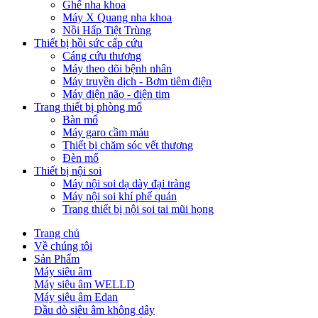
Ghế nha khoa
Máy X Quang nha khoa
Nồi Hấp Tiệt Trùng
Thiết bị hồi sức cấp cứu
Cáng cứu thương
Máy theo dõi bệnh nhân
Máy truyền dịch - Bơm tiêm điện
Máy điện não - điện tim
Trang thiết bị phòng mổ
Bàn mổ
Máy garo cầm máu
Thiết bị chăm sóc vết thương
Đèn mổ
Thiết bị nội soi
Máy nội soi dạ dày đại tràng
Máy nội soi khí phế quản
Trang thiết bị nội soi tai mũi họng
Trang chủ
Về chúng tôi
Sản Phẩm
Máy siêu âm
Máy siêu âm WELLD
Máy siêu âm Edan
Đầu dò siêu âm không dây