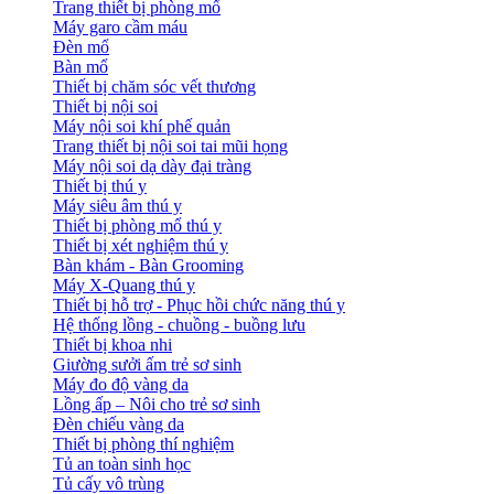
Trang thiết bị phòng mổ
Máy garo cầm máu
Đèn mổ
Bàn mổ
Thiết bị chăm sóc vết thương
Thiết bị nội soi
Máy nội soi khí phế quản
Trang thiết bị nội soi tai mũi họng
Máy nội soi dạ dày đại tràng
Thiết bị thú y
Máy siêu âm thú y
Thiết bị phòng mổ thú y
Thiết bị xét nghiệm thú y
Bàn khám - Bàn Grooming
Máy X-Quang thú y
Thiết bị hỗ trợ - Phục hồi chức năng thú y
Hệ thống lồng - chuồng - buồng lưu
Thiết bị khoa nhi
Giường sưởi ấm trẻ sơ sinh
Máy đo độ vàng da
Lồng ấp – Nôi cho trẻ sơ sinh
Đèn chiếu vàng da
Thiết bị phòng thí nghiệm
Tủ an toàn sinh học
Tủ cấy vô trùng