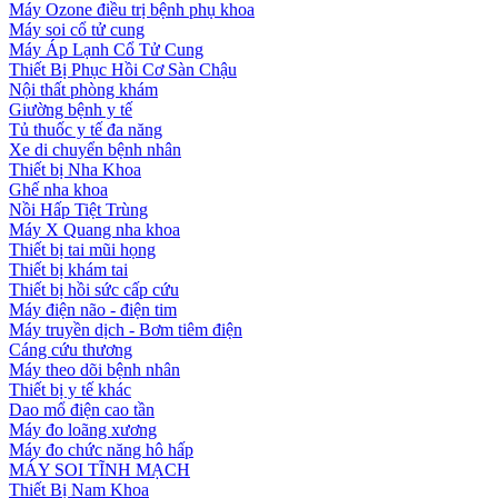
Máy Ozone điều trị bệnh phụ khoa
Máy soi cổ tử cung
Máy Áp Lạnh Cổ Tử Cung
Thiết Bị Phục Hồi Cơ Sàn Chậu
Nội thất phòng khám
Giường bệnh y tế
Tủ thuốc y tế đa năng
Xe di chuyển bệnh nhân
Thiết bị Nha Khoa
Ghế nha khoa
Nồi Hấp Tiệt Trùng
Máy X Quang nha khoa
Thiết bị tai mũi họng
Thiết bị khám tai
Thiết bị hồi sức cấp cứu
Máy điện não - điện tim
Máy truyền dịch - Bơm tiêm điện
Cáng cứu thương
Máy theo dõi bệnh nhân
Thiết bị y tế khác
Dao mổ điện cao tần
Máy đo loãng xương
Máy đo chức năng hô hấp
MÁY SOI TĨNH MẠCH
Thiết Bị Nam Khoa