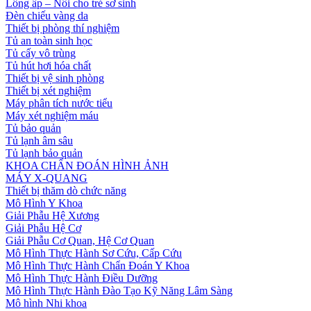
Lồng ấp – Nôi cho trẻ sơ sinh
Đèn chiếu vàng da
Thiết bị phòng thí nghiệm
Tủ an toàn sinh học
Tủ cấy vô trùng
Tủ hút hơi hóa chất
Thiết bị vệ sinh phòng
Thiết bị xét nghiệm
Máy phân tích nước tiểu
Máy xét nghiệm máu
Tủ bảo quản
Tủ lạnh âm sâu
Tủ lạnh bảo quản
KHOA CHẨN ĐOÁN HÌNH ẢNH
MÁY X-QUANG
Thiết bị thăm dò chức năng
Mô Hình Y Khoa
Giải Phẫu Hệ Xương
Giải Phẫu Hệ Cơ
Giải Phẫu Cơ Quan, Hệ Cơ Quan
Mô Hình Thực Hành Sơ Cứu, Cấp Cứu
Mô Hình Thực Hành Chẩn Đoán Y Khoa
Mô Hình Thực Hành Điều Dưỡng
Mô Hình Thực Hành Đào Tạo Kỹ Năng Lâm Sàng
Mô hình Nhi khoa