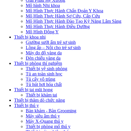
Giải Phẫu Hệ Xương
Mô hình Nhi khoa
Mô Hình Thực Hành Chẩn Đoán Y Khoa
Mô Hình Thực Hành Sơ Cứu, Cấp Cứu
Mô Hình Thực Hành Đào Tạo Kỹ Năng Lâm Sàng
Mô Hình Thực Hành Điều Dưỡng
Mô Hình Đông Y
Thiết bị khoa nhi
Giường sưởi ấm trẻ sơ sinh
Lồng ấp – Nôi cho trẻ sơ sinh
Máy đo độ vàng da
Đèn chiếu vàng da
Thiết bị phòng thí nghiệm
Thiết bị vệ sinh phòng
Tủ an toàn sinh học
Tủ cấy vô trùng
Tủ hút hơi hóa chất
Thiết bị tai mũi họng
Thiết bị khám tai
Thiết bị thăm dò chức năng
Thiết bị thú y
Bàn khám - Bàn Grooming
Máy siêu âm thú y
Máy X-Quang thú y
Thiết bị phòng mổ thú y