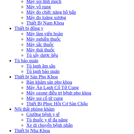
Máy soi tĩnh mạch
Máy vỗ rung
Máy đo chức năng hô hấp
Máy đo loãng xương
Thiết Bị Nam Khoa
Thiết bị đông y
Máy làm viên hoàn
Máy nghiền thuốc
Máy sắc thuốc
Máy thái thuốc
Tủ sấy dược liệu
Tủ bảo quản
Tủ lạnh âm sâu
Tủ lạnh bảo quản
Thiết bị Sản Phụ Khoa
Bàn khám sản phụ khoa
Máy Áp Lạnh Cổ Tử Cung
Máy ozone điều trị bệnh phụ khoa
Máy soi cổ tử cung
Thiết Bị Phục Hồi Cơ Sàn Chậu
Nội thất phòng khám
Giường bệnh y tế
Tủ thuốc y tế đa năng
Xe di chuyển bệnh nhân
Thiết bị Nha Khoa