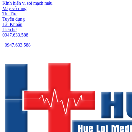
Kính hiển vi soi mạch máu
Máy vỗ rung
Tin Tức
Tuyển dụng
Tài Khoản
Liên hệ
0947.633.588
0947.633.588