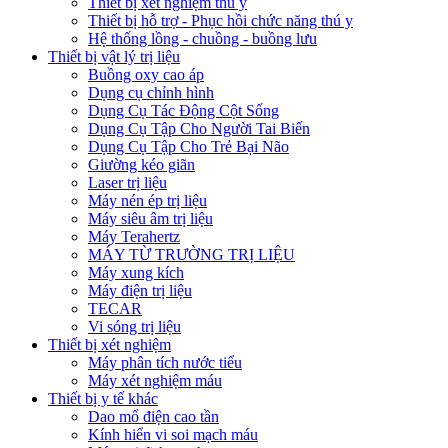
Thiết bị xét nghiệm thú y
Thiết bị hỗ trợ - Phục hồi chức năng thú y
Hệ thống lồng - chuồng - buồng lưu
Thiết bị vật lý trị liệu
Buồng oxy cao áp
Dụng cụ chỉnh hình
Dụng Cụ Tác Động Cột Sống
Dụng Cụ Tập Cho Người Tai Biến
Dụng Cụ Tập Cho Trẻ Bại Não
Giường kéo giãn
Laser trị liệu
Máy nén ép trị liệu
Máy siêu âm trị liệu
Máy Terahertz
MÁY TỪ TRƯỜNG TRỊ LIỆU
Máy xung kích
Máy điện trị liệu
TECAR
Vi sóng trị liệu
Thiết bị xét nghiệm
Máy phân tích nước tiểu
Máy xét nghiệm máu
Thiết bị y tế khác
Dao mổ điện cao tần
Kính hiển vi soi mạch máu