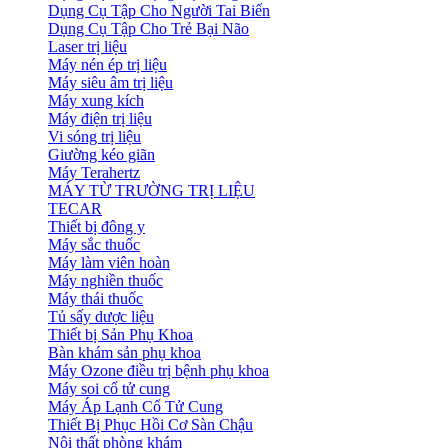
Dụng Cụ Tập Cho Người Tai Biến
Dụng Cụ Tập Cho Trẻ Bại Não
Laser trị liệu
Máy nén ép trị liệu
Máy siêu âm trị liệu
Máy xung kích
Máy điện trị liệu
Vi sóng trị liệu
Giường kéo giãn
Máy Terahertz
MÁY TỪ TRƯỜNG TRỊ LIỆU
TECAR
Thiết bị đông y
Máy sắc thuốc
Máy làm viên hoàn
Máy nghiền thuốc
Máy thái thuốc
Tủ sấy dược liệu
Thiết bị Sản Phụ Khoa
Bàn khám sản phụ khoa
Máy Ozone điều trị bệnh phụ khoa
Máy soi cổ tử cung
Máy Áp Lạnh Cổ Tử Cung
Thiết Bị Phục Hồi Cơ Sàn Chậu
Nội thất phòng khám