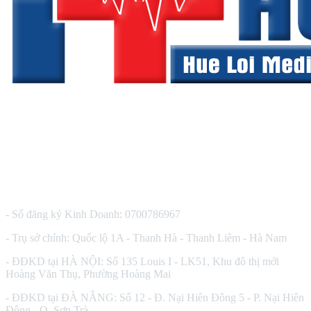
CÔNG TY TNHH THIẾT BỊ Y TẾ HUÊ LỢI
- Số đăng ký Kinh Doanh: 0700786967
- Trụ sở chính: Quốc lộ 1A - Thanh Hà - Thanh Liêm - Hà Nam
- ĐĐKD tại HÀ NỘI: Số 135 Louis I - LK51, Khu đô thị mới
Hoàng Văn Thụ, Phường Hoàng Mai
- ĐĐKD tại ĐÀ NẴNG: Số 12 - Đ. Nại Hiên Đông 5 - P. Nại Hiên
Đông - Q. Sơn Trà