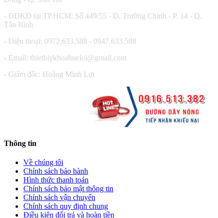
- ĐĐKD tại TP.HCM: Số 449/55 - Đ. Trường Chinh - P. 14 - Q.
Tân Bình
- Điện thoại: 0972.633.588 - 0947.633.588
- Email: thietbiykhoahueloi@gmail.com
- Giám đốc: Hoàng Minh Lợi
Thông tin
Về chúng tôi
Chính sách bảo hành
Hình thức thanh toán
Chính sách bảo mật thông tin
Chính sách vận chuyển
Chính sách quy định chung
Điều kiện đổi trả và hoàn tiền