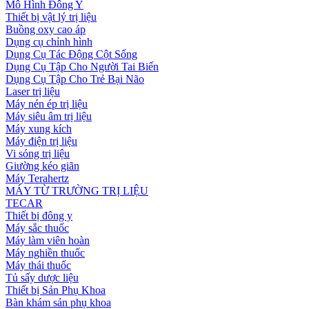
Mô Hình Đông Y
Thiết bị vật lý trị liệu
Buồng oxy cao áp
Dụng cụ chỉnh hình
Dụng Cụ Tác Động Cột Sống
Dụng Cụ Tập Cho Người Tai Biến
Dụng Cụ Tập Cho Trẻ Bại Não
Laser trị liệu
Máy nén ép trị liệu
Máy siêu âm trị liệu
Máy xung kích
Máy điện trị liệu
Vi sóng trị liệu
Giường kéo giãn
Máy Terahertz
MÁY TỪ TRƯỜNG TRỊ LIỆU
TECAR
Thiết bị đông y
Máy sắc thuốc
Máy làm viên hoàn
Máy nghiền thuốc
Máy thái thuốc
Tủ sấy dược liệu
Thiết bị Sản Phụ Khoa
Bàn khám sản phụ khoa