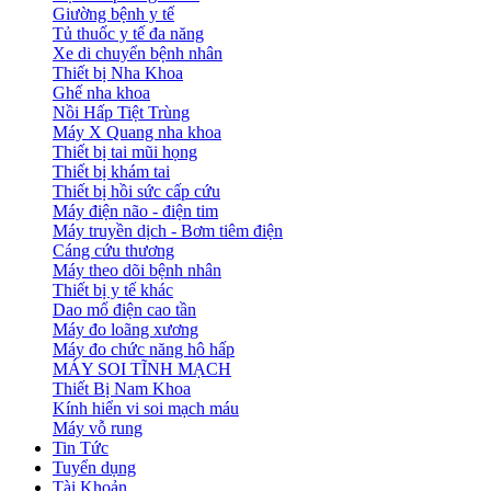
Giường bệnh y tế
Tủ thuốc y tế đa năng
Xe di chuyển bệnh nhân
Thiết bị Nha Khoa
Ghế nha khoa
Nồi Hấp Tiệt Trùng
Máy X Quang nha khoa
Thiết bị tai mũi họng
Thiết bị khám tai
Thiết bị hồi sức cấp cứu
Máy điện não - điện tim
Máy truyền dịch - Bơm tiêm điện
Cáng cứu thương
Máy theo dõi bệnh nhân
Thiết bị y tế khác
Dao mổ điện cao tần
Máy đo loãng xương
Máy đo chức năng hô hấp
MÁY SOI TĨNH MẠCH
Thiết Bị Nam Khoa
Kính hiển vi soi mạch máu
Máy vỗ rung
Tin Tức
Tuyển dụng
Tài Khoản