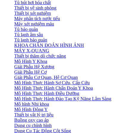
Tủ hút hơi hóa chất
Thiết bị vệ sinh phòng
Thiết bị xét nghiệm
Máy phân tích nước tiểu
Máy xét nghiệm máu
Tủ bảo quản
Tủ lạnh âm sâu
Tủ lạnh bảo quản
KHOA CHẨN ĐOÁN HÌNH ẢNH
MÁY X-QUANG
Thiết bị thăm dò chức năng
Mô Hình Y Khoa
Giải Phẫu Hệ Xương
Giải Phẫu Hệ Cơ
Giải Phẫu Cơ Quan, Hệ Cơ Quan
Mô Hình Thực Hành Sơ Cứu, Cấp Cứu
Mô Hình Thực Hành Chẩn Đoán Y Khoa
Mô Hình Thực Hành Điều Dưỡng
Mô Hình Thực Hành Đào Tạo Kỹ Năng Lâm Sàng
Mô hình Nhi khoa
Mô Hình Đông Y
Thiết bị vật lý trị liệu
Buồng oxy cao áp
Dụng cụ chỉnh hình
Dụng Cụ Tác Động Cột Sống