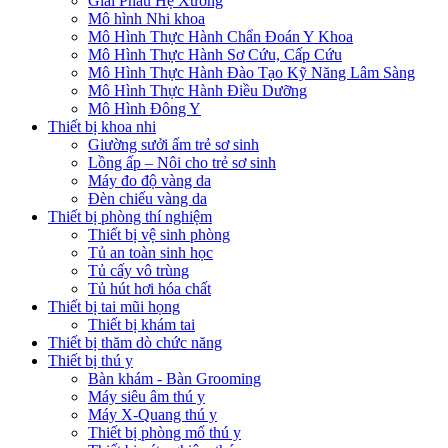
Giải Phẫu Hệ Xương
Mô hình Nhi khoa
Mô Hình Thực Hành Chẩn Đoán Y Khoa
Mô Hình Thực Hành Sơ Cứu, Cấp Cứu
Mô Hình Thực Hành Đào Tạo Kỹ Năng Lâm Sàng
Mô Hình Thực Hành Điều Dưỡng
Mô Hình Đông Y
Thiết bị khoa nhi
Giường sưởi ấm trẻ sơ sinh
Lồng ấp – Nôi cho trẻ sơ sinh
Máy đo độ vàng da
Đèn chiếu vàng da
Thiết bị phòng thí nghiệm
Thiết bị vệ sinh phòng
Tủ an toàn sinh học
Tủ cấy vô trùng
Tủ hút hơi hóa chất
Thiết bị tai mũi họng
Thiết bị khám tai
Thiết bị thăm dò chức năng
Thiết bị thú y
Bàn khám - Bàn Grooming
Máy siêu âm thú y
Máy X-Quang thú y
Thiết bị phòng mổ thú y