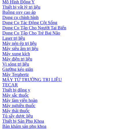
Mô Hình Đông Y
Thiết bị vật lý trị liệu
Buồng oxy cao áp
Dụng cụ chỉnh hình
Dụng Cụ Tác Động Cột Sống
Dụng Cụ Tập Cho Người Tai Biến
Dụng Cụ Tập Cho Trẻ Bại Não
Laser trị liệu
Máy nén ép trị liệu
Máy siêu âm trị liệu
Máy xung kích
Máy điện trị liệu
Vi sóng trị liệu
Giường kéo giãn
Máy Terahertz
MÁY TỪ TRƯỜNG TRỊ LIỆU
TECAR
Thiết bị đông y
Máy sắc thuốc
Máy làm viên hoàn
Máy nghiền thuốc
Máy thái thuốc
Tủ sấy dược liệu
Thiết bị Sản Phụ Khoa
Bàn khám sản phụ khoa