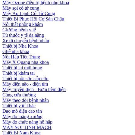
Máy Ozone điều trị bệnh phụ khoa
Máy soi cổ tử cung
Máy Áp Lạnh Cổ Tử Cung
Thiết Bị Phục Hồi Cơ Sàn Chậu
Nội thất phòng khám
Giường bệnh y tế
Tủ thuốc y tế đa năng
Xe di chuyển bệnh nhân
Thiết bị Nha Khoa
Ghế nha khoa
Nồi Hấp Tiệt Trùng
Máy X Quang nha khoa
Thiết bị tai mũi họng
Thiết bị khám tai
Thiết bị hồi sức cấp cứu
Máy điện não - điện tim
Máy truyền dịch - Bơm tiêm điện
Cáng cứu thương
Máy theo dõi bệnh nhân
Thiết bị y tế khác
Dao mổ điện cao tần
Máy đo loãng xương
Máy đo chức năng hô hấp
MÁY SOI TĨNH MẠCH
Thiết Bị Nam Khoa