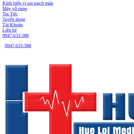
Kính hiển vi soi mạch máu
Máy vỗ rung
Tin Tức
Tuyển dụng
Tài Khoản
Liên hệ
0947.633.588
0947.633.588