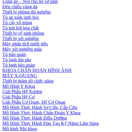
Lồng ấp – Nôi cho trẻ sơ sinh
Đèn chiếu vàng da
Thiết bị phòng thí nghiệm
Tủ an toàn sinh học
Tủ cấy vô trùng
Tủ hút hơi hóa chất
Thiết bị vệ sinh phòng
Thiết bị xét nghiệm
Máy phân tích nước tiểu
Máy xét nghiệm máu
Tủ bảo quản
Tủ lạnh âm sâu
Tủ lạnh bảo quản
KHOA CHẨN ĐOÁN HÌNH ẢNH
MÁY X-QUANG
Thiết bị thăm dò chức năng
Mô Hình Y Khoa
Giải Phẫu Hệ Xương
Giải Phẫu Hệ Cơ
Giải Phẫu Cơ Quan, Hệ Cơ Quan
Mô Hình Thực Hành Sơ Cứu, Cấp Cứu
Mô Hình Thực Hành Chẩn Đoán Y Khoa
Mô Hình Thực Hành Điều Dưỡng
Mô Hình Thực Hành Đào Tạo Kỹ Năng Lâm Sàng
Mô hình Nhi khoa