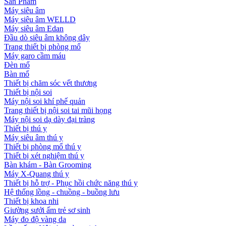
Sản Phẩm
Máy siêu âm
Máy siêu âm WELLD
Máy siêu âm Edan
Đầu dò siêu âm không dây
Trang thiết bị phòng mổ
Máy garo cầm máu
Đèn mổ
Bàn mổ
Thiết bị chăm sóc vết thương
Thiết bị nội soi
Máy nội soi khí phế quản
Trang thiết bị nội soi tai mũi họng
Máy nội soi dạ dày đại tràng
Thiết bị thú y
Máy siêu âm thú y
Thiết bị phòng mổ thú y
Thiết bị xét nghiệm thú y
Bàn khám - Bàn Grooming
Máy X-Quang thú y
Thiết bị hỗ trợ - Phục hồi chức năng thú y
Hệ thống lồng - chuồng - buồng lưu
Thiết bị khoa nhi
Giường sưởi ấm trẻ sơ sinh
Máy đo độ vàng da