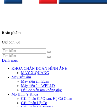
0 sản phẩm
Giá bán: 0đ
Danh mục
KHOA CHẨN ĐOÁN HÌNH ẢNH
MÁY X-QUANG
Máy siêu âm
Máy siêu âm Edan
Máy siêu âm WELLD
Đầu dò siêu âm không dây
Mô Hình Y Khoa
Giải Phẫu Cơ Quan, Hệ Cơ Quan
Giải Phẫu Hệ Cơ