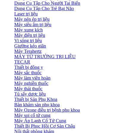
Dụng Cụ Tập Cho Người Tai Biến
Dụng Cụ Tập Cho Trẻ Bại Não
Laser trị liệu
Máy nén ép trị liệu
Máy siêu âm trị liệu
Máy xung kích
Máy điện trị liệu
Vi sóng trị liệu
Giường kéo giãn
Máy Terahertz
MÁY TỪ TRƯỜNG TRỊ LIỆU
TECAR
Thiết bị đông y
Máy sắc thuốc
Máy làm viên hoàn
Máy nghiền thuốc
Máy thái thuốc
Tủ sấy dược liệu
Thiết bị Sản Phụ Khoa
Bàn khám sản phụ khoa
Máy Ozone điều trị bệnh phụ khoa
Máy soi cổ tử cung
Máy Áp Lạnh Cổ Tử Cung
Thiết Bị Phục Hồi Cơ Sàn Chậu
Nội thất phòng khám