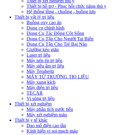
Thiết bị xét nghiệm thú y
Thiết bị hỗ trợ - Phục hồi chức năng thú y
Hệ thống lồng - chuồng - buồng lưu
Thiết bị vật lý trị liệu
Buồng oxy cao áp
Dụng cụ chỉnh hình
Dụng Cụ Tác Động Cột Sống
Dụng Cụ Tập Cho Người Tai Biến
Dụng Cụ Tập Cho Trẻ Bại Não
Giường kéo giãn
Laser trị liệu
Máy nén ép trị liệu
Máy siêu âm trị liệu
Máy Terahertz
MÁY TỪ TRƯỜNG TRỊ LIỆU
Máy xung kích
Máy điện trị liệu
TECAR
Vi sóng trị liệu
Thiết bị xét nghiệm
Máy phân tích nước tiểu
Máy xét nghiệm máu
Thiết bị y tế khác
Dao mổ điện cao tần
Kính hiển vi soi mạch máu