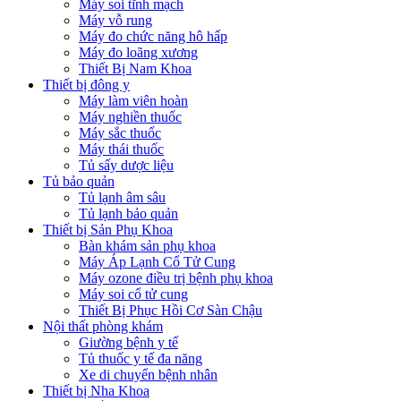
Máy soi tĩnh mạch
Máy vỗ rung
Máy đo chức năng hô hấp
Máy đo loãng xương
Thiết Bị Nam Khoa
Thiết bị đông y
Máy làm viên hoàn
Máy nghiền thuốc
Máy sắc thuốc
Máy thái thuốc
Tủ sấy dược liệu
Tủ bảo quản
Tủ lạnh âm sâu
Tủ lạnh bảo quản
Thiết bị Sản Phụ Khoa
Bàn khám sản phụ khoa
Máy Áp Lạnh Cổ Tử Cung
Máy ozone điều trị bệnh phụ khoa
Máy soi cổ tử cung
Thiết Bị Phục Hồi Cơ Sàn Chậu
Nội thất phòng khám
Giường bệnh y tế
Tủ thuốc y tế đa năng
Xe di chuyển bệnh nhân
Thiết bị Nha Khoa