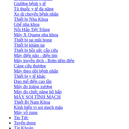
Giường bệnh y tế
Tủ thuốc y tế đa năng
Xe di chuyển bệnh nhân
Thiết bị Nha Khoa
Ghế nha khoa
Nồi Hấp Tiệt Trùng
Máy X Quang nha khoa
Thiết bị tai mũi họng
Thiết bị khám tai
Thiết bị hồi sức cấp cứu
Máy điện não - điện tim
Máy truyền dịch - Bơm tiêm điện
Cáng cứu thương
Máy theo dõi bệnh nhân
Thiết bị y tế khác
Dao mổ điện cao tần
Máy đo loãng xương
Máy đo chức năng hô hấp
MÁY SOI TĨNH MẠCH
Thiết Bị Nam Khoa
Kính hiển vi soi mạch máu
Máy vỗ rung
Tin Tức
Tuyển dụng
Tài Khoản