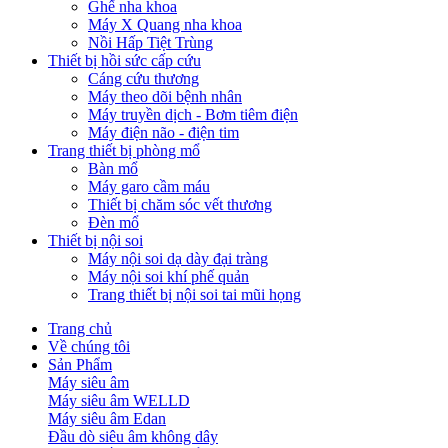
Ghế nha khoa
Máy X Quang nha khoa
Nồi Hấp Tiệt Trùng
Thiết bị hồi sức cấp cứu
Cáng cứu thương
Máy theo dõi bệnh nhân
Máy truyền dịch - Bơm tiêm điện
Máy điện não - điện tim
Trang thiết bị phòng mổ
Bàn mổ
Máy garo cầm máu
Thiết bị chăm sóc vết thương
Đèn mổ
Thiết bị nội soi
Máy nội soi dạ dày đại tràng
Máy nội soi khí phế quản
Trang thiết bị nội soi tai mũi họng
Trang chủ
Về chúng tôi
Sản Phẩm
Máy siêu âm
Máy siêu âm WELLD
Máy siêu âm Edan
Đầu dò siêu âm không dây