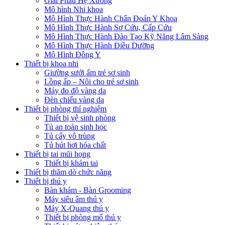
Giải Phẫu Hệ Xương
Mô hình Nhi khoa
Mô Hình Thực Hành Chẩn Đoán Y Khoa
Mô Hình Thực Hành Sơ Cứu, Cấp Cứu
Mô Hình Thực Hành Đào Tạo Kỹ Năng Lâm Sàng
Mô Hình Thực Hành Điều Dưỡng
Mô Hình Đông Y
Thiết bị khoa nhi
Giường sưởi ấm trẻ sơ sinh
Lồng ấp – Nôi cho trẻ sơ sinh
Máy đo độ vàng da
Đèn chiếu vàng da
Thiết bị phòng thí nghiệm
Thiết bị vệ sinh phòng
Tủ an toàn sinh học
Tủ cấy vô trùng
Tủ hút hơi hóa chất
Thiết bị tai mũi họng
Thiết bị khám tai
Thiết bị thăm dò chức năng
Thiết bị thú y
Bàn khám - Bàn Grooming
Máy siêu âm thú y
Máy X-Quang thú y
Thiết bị phòng mổ thú y