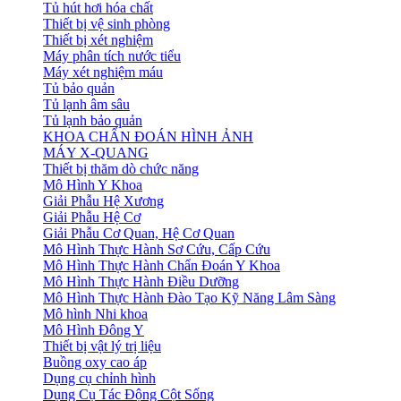
Tủ hút hơi hóa chất
Thiết bị vệ sinh phòng
Thiết bị xét nghiệm
Máy phân tích nước tiểu
Máy xét nghiệm máu
Tủ bảo quản
Tủ lạnh âm sâu
Tủ lạnh bảo quản
KHOA CHẨN ĐOÁN HÌNH ẢNH
MÁY X-QUANG
Thiết bị thăm dò chức năng
Mô Hình Y Khoa
Giải Phẫu Hệ Xương
Giải Phẫu Hệ Cơ
Giải Phẫu Cơ Quan, Hệ Cơ Quan
Mô Hình Thực Hành Sơ Cứu, Cấp Cứu
Mô Hình Thực Hành Chẩn Đoán Y Khoa
Mô Hình Thực Hành Điều Dưỡng
Mô Hình Thực Hành Đào Tạo Kỹ Năng Lâm Sàng
Mô hình Nhi khoa
Mô Hình Đông Y
Thiết bị vật lý trị liệu
Buồng oxy cao áp
Dụng cụ chỉnh hình
Dụng Cụ Tác Động Cột Sống