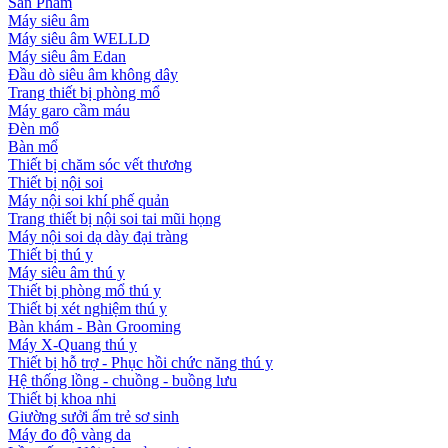
Sản Phẩm
Máy siêu âm
Máy siêu âm WELLD
Máy siêu âm Edan
Đầu dò siêu âm không dây
Trang thiết bị phòng mổ
Máy garo cầm máu
Đèn mổ
Bàn mổ
Thiết bị chăm sóc vết thương
Thiết bị nội soi
Máy nội soi khí phế quản
Trang thiết bị nội soi tai mũi họng
Máy nội soi dạ dày đại tràng
Thiết bị thú y
Máy siêu âm thú y
Thiết bị phòng mổ thú y
Thiết bị xét nghiệm thú y
Bàn khám - Bàn Grooming
Máy X-Quang thú y
Thiết bị hỗ trợ - Phục hồi chức năng thú y
Hệ thống lồng - chuồng - buồng lưu
Thiết bị khoa nhi
Giường sưởi ấm trẻ sơ sinh
Máy đo độ vàng da