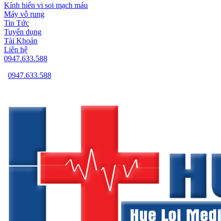
Kính hiển vi soi mạch máu
Máy vỗ rung
Tin Tức
Tuyển dụng
Tài Khoản
Liên hệ
0947.633.588
0947.633.588