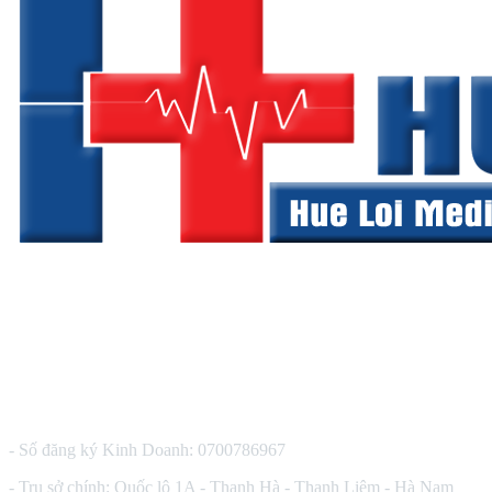
CÔNG TY TNHH THIẾT BỊ Y TẾ HUÊ LỢI
- Số đăng ký Kinh Doanh: 0700786967
- Trụ sở chính: Quốc lộ 1A - Thanh Hà - Thanh Liêm - Hà Nam