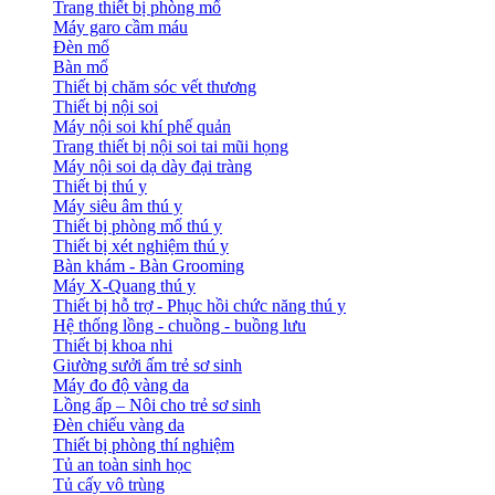
Trang thiết bị phòng mổ
Máy garo cầm máu
Đèn mổ
Bàn mổ
Thiết bị chăm sóc vết thương
Thiết bị nội soi
Máy nội soi khí phế quản
Trang thiết bị nội soi tai mũi họng
Máy nội soi dạ dày đại tràng
Thiết bị thú y
Máy siêu âm thú y
Thiết bị phòng mổ thú y
Thiết bị xét nghiệm thú y
Bàn khám - Bàn Grooming
Máy X-Quang thú y
Thiết bị hỗ trợ - Phục hồi chức năng thú y
Hệ thống lồng - chuồng - buồng lưu
Thiết bị khoa nhi
Giường sưởi ấm trẻ sơ sinh
Máy đo độ vàng da
Lồng ấp – Nôi cho trẻ sơ sinh
Đèn chiếu vàng da
Thiết bị phòng thí nghiệm
Tủ an toàn sinh học
Tủ cấy vô trùng