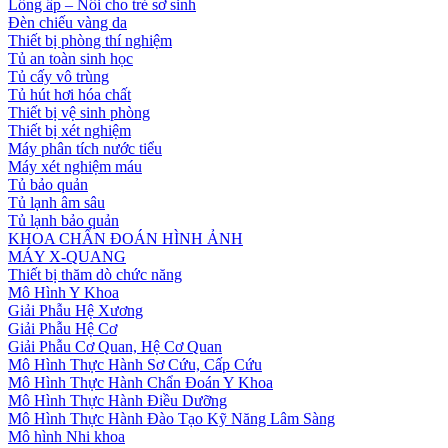
Lồng ấp – Nôi cho trẻ sơ sinh
Đèn chiếu vàng da
Thiết bị phòng thí nghiệm
Tủ an toàn sinh học
Tủ cấy vô trùng
Tủ hút hơi hóa chất
Thiết bị vệ sinh phòng
Thiết bị xét nghiệm
Máy phân tích nước tiểu
Máy xét nghiệm máu
Tủ bảo quản
Tủ lạnh âm sâu
Tủ lạnh bảo quản
KHOA CHẨN ĐOÁN HÌNH ẢNH
MÁY X-QUANG
Thiết bị thăm dò chức năng
Mô Hình Y Khoa
Giải Phẫu Hệ Xương
Giải Phẫu Hệ Cơ
Giải Phẫu Cơ Quan, Hệ Cơ Quan
Mô Hình Thực Hành Sơ Cứu, Cấp Cứu
Mô Hình Thực Hành Chẩn Đoán Y Khoa
Mô Hình Thực Hành Điều Dưỡng
Mô Hình Thực Hành Đào Tạo Kỹ Năng Lâm Sàng
Mô hình Nhi khoa