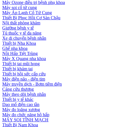
Máy Ozone điều trị bệnh phụ khoa
Máy soi cổ tử cung
Máy Áp Lạnh Cổ Tử Cung
Thiết Bị Phục Hồi Cơ Sàn Chậu
Nội thất phòng khám
Giường bệnh y tế
Tủ thuốc y tế đa năng
Xe di chuyển bệnh nhân
Thiết bị Nha Khoa
Ghế nha khoa
Nồi Hấp Tiệt Trùng
Máy X Quang nha khoa
Thiết bị tai mũi họng
Thiết bị khám tai
Thiết bị hồi sức cấp cứu
Máy điện não - điện tim
Máy truyền dịch - Bơm tiêm điện
Cáng cứu thương
Máy theo dõi bệnh nhân
Thiết bị y tế khác
Dao mổ điện cao tần
Máy đo loãng xương
Máy đo chức năng hô hấp
MÁY SOI TĨNH MẠCH
Thiết Bị Nam Khoa