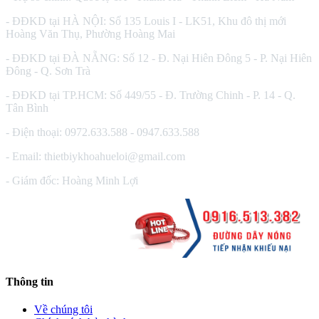
- ĐĐKD tại HÀ NỘI: Số 135 Louis I - LK51, Khu đô thị mới
Hoàng Văn Thụ, Phường Hoàng Mai
- ĐĐKD tại ĐÀ NẴNG: Số 12 - Đ. Nại Hiên Đông 5 - P. Nại Hiên
Đông - Q. Sơn Trà
- ĐĐKD tại TP.HCM: Số 449/55 - Đ. Trường Chinh - P. 14 - Q.
Tân Bình
- Điện thoại: 0972.633.588 - 0947.633.588
- Email: thietbiykhoahueloi@gmail.com
- Giám đốc: Hoàng Minh Lợi
Thông tin
Về chúng tôi