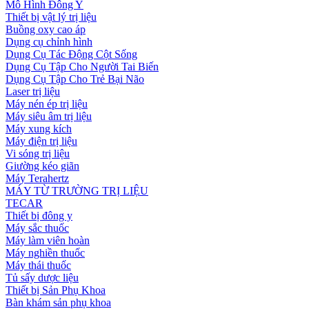
Mô Hình Đông Y
Thiết bị vật lý trị liệu
Buồng oxy cao áp
Dụng cụ chỉnh hình
Dụng Cụ Tác Động Cột Sống
Dụng Cụ Tập Cho Người Tai Biến
Dụng Cụ Tập Cho Trẻ Bại Não
Laser trị liệu
Máy nén ép trị liệu
Máy siêu âm trị liệu
Máy xung kích
Máy điện trị liệu
Vi sóng trị liệu
Giường kéo giãn
Máy Terahertz
MÁY TỪ TRƯỜNG TRỊ LIỆU
TECAR
Thiết bị đông y
Máy sắc thuốc
Máy làm viên hoàn
Máy nghiền thuốc
Máy thái thuốc
Tủ sấy dược liệu
Thiết bị Sản Phụ Khoa
Bàn khám sản phụ khoa