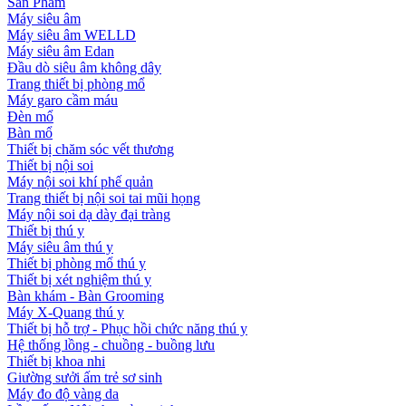
Sản Phẩm
Máy siêu âm
Máy siêu âm WELLD
Máy siêu âm Edan
Đầu dò siêu âm không dây
Trang thiết bị phòng mổ
Máy garo cầm máu
Đèn mổ
Bàn mổ
Thiết bị chăm sóc vết thương
Thiết bị nội soi
Máy nội soi khí phế quản
Trang thiết bị nội soi tai mũi họng
Máy nội soi dạ dày đại tràng
Thiết bị thú y
Máy siêu âm thú y
Thiết bị phòng mổ thú y
Thiết bị xét nghiệm thú y
Bàn khám - Bàn Grooming
Máy X-Quang thú y
Thiết bị hỗ trợ - Phục hồi chức năng thú y
Hệ thống lồng - chuồng - buồng lưu
Thiết bị khoa nhi
Giường sưởi ấm trẻ sơ sinh
Máy đo độ vàng da