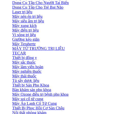
Dụng Cụ Tập Cho Người Tai Biến
Dụng Cụ Tập Cho Trẻ Bại Não
Laser trị liệu
Máy nén ép trị liệu
Máy siêu âm trị liệu
Máy xung kích
Máy điện trị liệu
Vi sóng trị liệu
Giường kéo giãn
Máy Terahertz
MÁY TỪ TRƯỜNG TRỊ LIỆU
TECAR
Thiết bị đông y
Máy sắc thuốc
Máy làm viên hoàn
Máy nghiền thuốc
Máy thái thuốc
Tủ sấy dược liệu
Thiết bị Sản Phụ Khoa
Bàn khám sản phụ khoa
Máy Ozone điều trị bệnh phụ khoa
Máy soi cổ tử cung
Máy Áp Lạnh Cổ Tử Cung
Thiết Bị Phục Hồi Cơ Sàn Chậu
Nội thất phòng khám