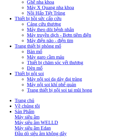
Ghế nha khoa
Máy X Quang nha khoa
Nồi Hấp Tiệt Trùng
Thiết bị hồi sức cấp cứu
Cáng cứu thương
Máy theo dõi bệnh nhân
Máy truyền dịch - Bơm tiêm điện
Máy điện não - điện tim
Trang thiết bị phòng mổ
Bàn mổ
Máy garo cầm máu
Thiết bị chăm sóc vết thương
Đèn mổ
Thiết bị nội soi
Máy nội soi dạ dày đại tràng
Máy nội soi khí phế quản
Trang thiết bị nội soi tai mũi họng
Trang chủ
Về chúng tôi
Sản Phẩm
Máy siêu âm
Máy siêu âm WELLD
Máy siêu âm Edan
Đầu dò siêu âm không dây