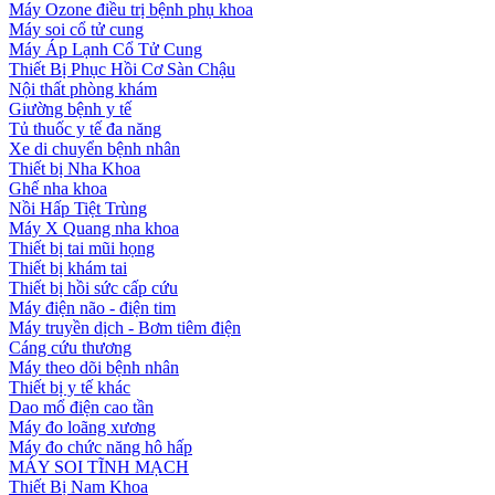
Máy Ozone điều trị bệnh phụ khoa
Máy soi cổ tử cung
Máy Áp Lạnh Cổ Tử Cung
Thiết Bị Phục Hồi Cơ Sàn Chậu
Nội thất phòng khám
Giường bệnh y tế
Tủ thuốc y tế đa năng
Xe di chuyển bệnh nhân
Thiết bị Nha Khoa
Ghế nha khoa
Nồi Hấp Tiệt Trùng
Máy X Quang nha khoa
Thiết bị tai mũi họng
Thiết bị khám tai
Thiết bị hồi sức cấp cứu
Máy điện não - điện tim
Máy truyền dịch - Bơm tiêm điện
Cáng cứu thương
Máy theo dõi bệnh nhân
Thiết bị y tế khác
Dao mổ điện cao tần
Máy đo loãng xương
Máy đo chức năng hô hấp
MÁY SOI TĨNH MẠCH
Thiết Bị Nam Khoa