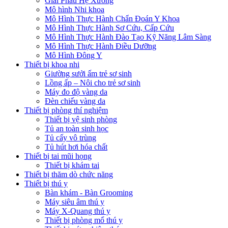
Giải Phẫu Hệ Xương
Mô hình Nhi khoa
Mô Hình Thực Hành Chẩn Đoán Y Khoa
Mô Hình Thực Hành Sơ Cứu, Cấp Cứu
Mô Hình Thực Hành Đào Tạo Kỹ Năng Lâm Sàng
Mô Hình Thực Hành Điều Dưỡng
Mô Hình Đông Y
Thiết bị khoa nhi
Giường sưởi ấm trẻ sơ sinh
Lồng ấp – Nôi cho trẻ sơ sinh
Máy đo độ vàng da
Đèn chiếu vàng da
Thiết bị phòng thí nghiệm
Thiết bị vệ sinh phòng
Tủ an toàn sinh học
Tủ cấy vô trùng
Tủ hút hơi hóa chất
Thiết bị tai mũi họng
Thiết bị khám tai
Thiết bị thăm dò chức năng
Thiết bị thú y
Bàn khám - Bàn Grooming
Máy siêu âm thú y
Máy X-Quang thú y
Thiết bị phòng mổ thú y