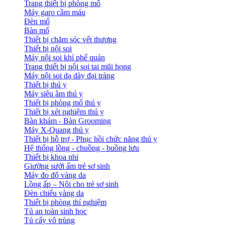
Trang thiết bị phòng mổ
Máy garo cầm máu
Đèn mổ
Bàn mổ
Thiết bị chăm sóc vết thương
Thiết bị nội soi
Máy nội soi khí phế quản
Trang thiết bị nội soi tai mũi họng
Máy nội soi dạ dày đại tràng
Thiết bị thú y
Máy siêu âm thú y
Thiết bị phòng mổ thú y
Thiết bị xét nghiệm thú y
Bàn khám - Bàn Grooming
Máy X-Quang thú y
Thiết bị hỗ trợ - Phục hồi chức năng thú y
Hệ thống lồng - chuồng - buồng lưu
Thiết bị khoa nhi
Giường sưởi ấm trẻ sơ sinh
Máy đo độ vàng da
Lồng ấp – Nôi cho trẻ sơ sinh
Đèn chiếu vàng da
Thiết bị phòng thí nghiệm
Tủ an toàn sinh học
Tủ cấy vô trùng