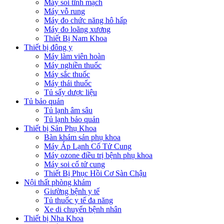
Máy soi tĩnh mạch
Máy vỗ rung
Máy đo chức năng hô hấp
Máy đo loãng xương
Thiết Bị Nam Khoa
Thiết bị đông y
Máy làm viên hoàn
Máy nghiền thuốc
Máy sắc thuốc
Máy thái thuốc
Tủ sấy dược liệu
Tủ bảo quản
Tủ lạnh âm sâu
Tủ lạnh bảo quản
Thiết bị Sản Phụ Khoa
Bàn khám sản phụ khoa
Máy Áp Lạnh Cổ Tử Cung
Máy ozone điều trị bệnh phụ khoa
Máy soi cổ tử cung
Thiết Bị Phục Hồi Cơ Sàn Chậu
Nội thất phòng khám
Giường bệnh y tế
Tủ thuốc y tế đa năng
Xe di chuyển bệnh nhân
Thiết bị Nha Khoa