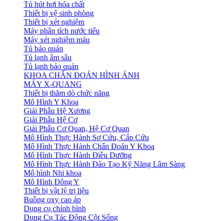
Tủ hút hơi hóa chất
Thiết bị vệ sinh phòng
Thiết bị xét nghiệm
Máy phân tích nước tiểu
Máy xét nghiệm máu
Tủ bảo quản
Tủ lạnh âm sâu
Tủ lạnh bảo quản
KHOA CHẨN ĐOÁN HÌNH ẢNH
MÁY X-QUANG
Thiết bị thăm dò chức năng
Mô Hình Y Khoa
Giải Phẫu Hệ Xương
Giải Phẫu Hệ Cơ
Giải Phẫu Cơ Quan, Hệ Cơ Quan
Mô Hình Thực Hành Sơ Cứu, Cấp Cứu
Mô Hình Thực Hành Chẩn Đoán Y Khoa
Mô Hình Thực Hành Điều Dưỡng
Mô Hình Thực Hành Đào Tạo Kỹ Năng Lâm Sàng
Mô hình Nhi khoa
Mô Hình Đông Y
Thiết bị vật lý trị liệu
Buồng oxy cao áp
Dụng cụ chỉnh hình
Dụng Cụ Tác Động Cột Sống