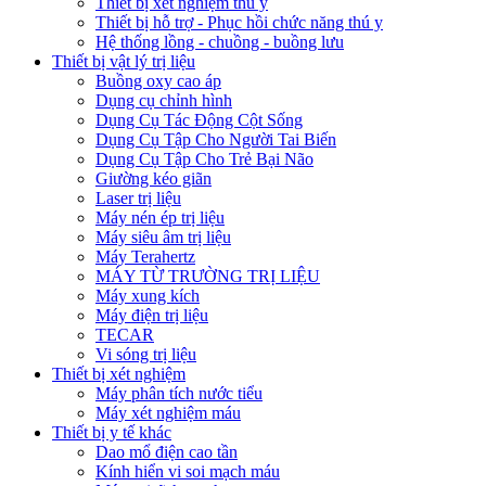
Thiết bị xét nghiệm thú y
Thiết bị hỗ trợ - Phục hồi chức năng thú y
Hệ thống lồng - chuồng - buồng lưu
Thiết bị vật lý trị liệu
Buồng oxy cao áp
Dụng cụ chỉnh hình
Dụng Cụ Tác Động Cột Sống
Dụng Cụ Tập Cho Người Tai Biến
Dụng Cụ Tập Cho Trẻ Bại Não
Giường kéo giãn
Laser trị liệu
Máy nén ép trị liệu
Máy siêu âm trị liệu
Máy Terahertz
MÁY TỪ TRƯỜNG TRỊ LIỆU
Máy xung kích
Máy điện trị liệu
TECAR
Vi sóng trị liệu
Thiết bị xét nghiệm
Máy phân tích nước tiểu
Máy xét nghiệm máu
Thiết bị y tế khác
Dao mổ điện cao tần
Kính hiển vi soi mạch máu