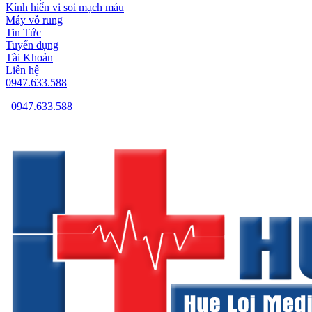
Kính hiển vi soi mạch máu
Máy vỗ rung
Tin Tức
Tuyển dụng
Tài Khoản
Liên hệ
0947.633.588
0947.633.588