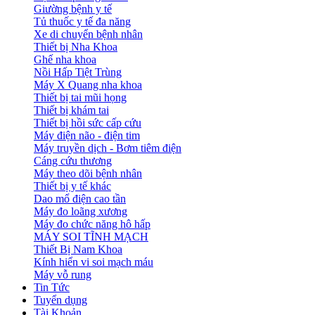
Giường bệnh y tế
Tủ thuốc y tế đa năng
Xe di chuyển bệnh nhân
Thiết bị Nha Khoa
Ghế nha khoa
Nồi Hấp Tiệt Trùng
Máy X Quang nha khoa
Thiết bị tai mũi họng
Thiết bị khám tai
Thiết bị hồi sức cấp cứu
Máy điện não - điện tim
Máy truyền dịch - Bơm tiêm điện
Cáng cứu thương
Máy theo dõi bệnh nhân
Thiết bị y tế khác
Dao mổ điện cao tần
Máy đo loãng xương
Máy đo chức năng hô hấp
MÁY SOI TĨNH MẠCH
Thiết Bị Nam Khoa
Kính hiển vi soi mạch máu
Máy vỗ rung
Tin Tức
Tuyển dụng
Tài Khoản