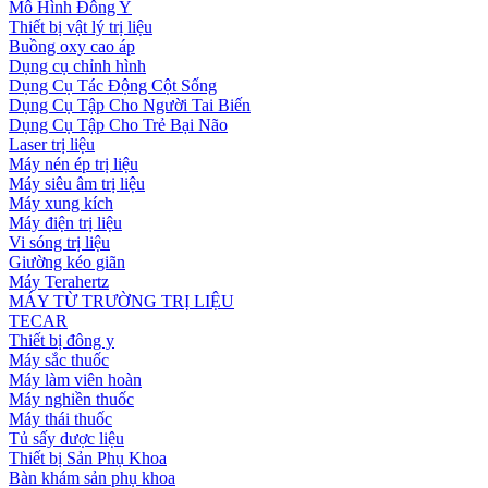
Mô Hình Đông Y
Thiết bị vật lý trị liệu
Buồng oxy cao áp
Dụng cụ chỉnh hình
Dụng Cụ Tác Động Cột Sống
Dụng Cụ Tập Cho Người Tai Biến
Dụng Cụ Tập Cho Trẻ Bại Não
Laser trị liệu
Máy nén ép trị liệu
Máy siêu âm trị liệu
Máy xung kích
Máy điện trị liệu
Vi sóng trị liệu
Giường kéo giãn
Máy Terahertz
MÁY TỪ TRƯỜNG TRỊ LIỆU
TECAR
Thiết bị đông y
Máy sắc thuốc
Máy làm viên hoàn
Máy nghiền thuốc
Máy thái thuốc
Tủ sấy dược liệu
Thiết bị Sản Phụ Khoa
Bàn khám sản phụ khoa