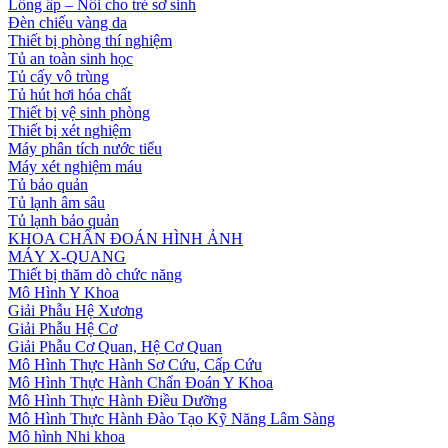
Lồng ấp – Nôi cho trẻ sơ sinh
Đèn chiếu vàng da
Thiết bị phòng thí nghiệm
Tủ an toàn sinh học
Tủ cấy vô trùng
Tủ hút hơi hóa chất
Thiết bị vệ sinh phòng
Thiết bị xét nghiệm
Máy phân tích nước tiểu
Máy xét nghiệm máu
Tủ bảo quản
Tủ lạnh âm sâu
Tủ lạnh bảo quản
KHOA CHẨN ĐOÁN HÌNH ẢNH
MÁY X-QUANG
Thiết bị thăm dò chức năng
Mô Hình Y Khoa
Giải Phẫu Hệ Xương
Giải Phẫu Hệ Cơ
Giải Phẫu Cơ Quan, Hệ Cơ Quan
Mô Hình Thực Hành Sơ Cứu, Cấp Cứu
Mô Hình Thực Hành Chẩn Đoán Y Khoa
Mô Hình Thực Hành Điều Dưỡng
Mô Hình Thực Hành Đào Tạo Kỹ Năng Lâm Sàng
Mô hình Nhi khoa