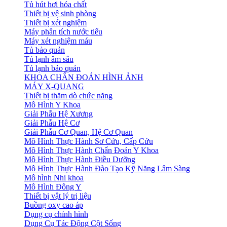
Tủ hút hơi hóa chất
Thiết bị vệ sinh phòng
Thiết bị xét nghiệm
Máy phân tích nước tiểu
Máy xét nghiệm máu
Tủ bảo quản
Tủ lạnh âm sâu
Tủ lạnh bảo quản
KHOA CHẨN ĐOÁN HÌNH ẢNH
MÁY X-QUANG
Thiết bị thăm dò chức năng
Mô Hình Y Khoa
Giải Phẫu Hệ Xương
Giải Phẫu Hệ Cơ
Giải Phẫu Cơ Quan, Hệ Cơ Quan
Mô Hình Thực Hành Sơ Cứu, Cấp Cứu
Mô Hình Thực Hành Chẩn Đoán Y Khoa
Mô Hình Thực Hành Điều Dưỡng
Mô Hình Thực Hành Đào Tạo Kỹ Năng Lâm Sàng
Mô hình Nhi khoa
Mô Hình Đông Y
Thiết bị vật lý trị liệu
Buồng oxy cao áp
Dụng cụ chỉnh hình
Dụng Cụ Tác Động Cột Sống