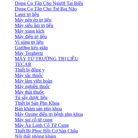
Dụng Cụ Tập Cho Người Tai Biến
Dụng Cụ Tập Cho Trẻ Bại Não
Laser trị liệu
Máy nén ép trị liệu
Máy siêu âm trị liệu
Máy xung kích
Máy điện trị liệu
Vi sóng trị liệu
Giường kéo giãn
Máy Terahertz
MÁY TỪ TRƯỜNG TRỊ LIỆU
TECAR
Thiết bị đông y
Máy sắc thuốc
Máy làm viên hoàn
Máy nghiền thuốc
Máy thái thuốc
Tủ sấy dược liệu
Thiết bị Sản Phụ Khoa
Bàn khám sản phụ khoa
Máy Ozone điều trị bệnh phụ khoa
Máy soi cổ tử cung
Máy Áp Lạnh Cổ Tử Cung
Thiết Bị Phục Hồi Cơ Sàn Chậu
Nội thất phòng khám