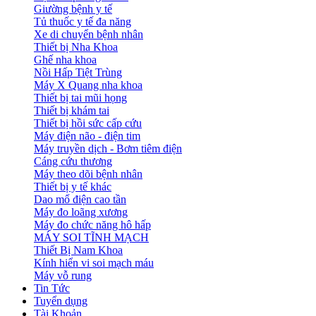
Giường bệnh y tế
Tủ thuốc y tế đa năng
Xe di chuyển bệnh nhân
Thiết bị Nha Khoa
Ghế nha khoa
Nồi Hấp Tiệt Trùng
Máy X Quang nha khoa
Thiết bị tai mũi họng
Thiết bị khám tai
Thiết bị hồi sức cấp cứu
Máy điện não - điện tim
Máy truyền dịch - Bơm tiêm điện
Cáng cứu thương
Máy theo dõi bệnh nhân
Thiết bị y tế khác
Dao mổ điện cao tần
Máy đo loãng xương
Máy đo chức năng hô hấp
MÁY SOI TĨNH MẠCH
Thiết Bị Nam Khoa
Kính hiển vi soi mạch máu
Máy vỗ rung
Tin Tức
Tuyển dụng
Tài Khoản