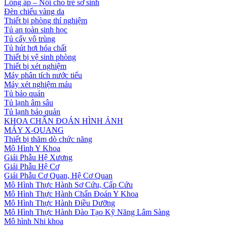
Lồng ấp – Nôi cho trẻ sơ sinh
Đèn chiếu vàng da
Thiết bị phòng thí nghiệm
Tủ an toàn sinh học
Tủ cấy vô trùng
Tủ hút hơi hóa chất
Thiết bị vệ sinh phòng
Thiết bị xét nghiệm
Máy phân tích nước tiểu
Máy xét nghiệm máu
Tủ bảo quản
Tủ lạnh âm sâu
Tủ lạnh bảo quản
KHOA CHẨN ĐOÁN HÌNH ẢNH
MÁY X-QUANG
Thiết bị thăm dò chức năng
Mô Hình Y Khoa
Giải Phẫu Hệ Xương
Giải Phẫu Hệ Cơ
Giải Phẫu Cơ Quan, Hệ Cơ Quan
Mô Hình Thực Hành Sơ Cứu, Cấp Cứu
Mô Hình Thực Hành Chẩn Đoán Y Khoa
Mô Hình Thực Hành Điều Dưỡng
Mô Hình Thực Hành Đào Tạo Kỹ Năng Lâm Sàng
Mô hình Nhi khoa