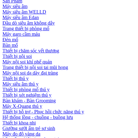
Sản Phẩm
Máy siêu âm
Máy siêu âm WELLD
Máy siêu âm Edan
Đầu dò siêu âm không dây
Trang thiết bị phòng mổ
Máy garo cầm máu
Đèn mổ
Bàn mổ
Thiết bị chăm sóc vết thương
Thiết bị nội soi
Máy nội soi khí phế quản
Trang thiết bị nội soi tai mũi họng
Máy nội soi dạ dày đại tràng
Thiết bị thú y
Máy siêu âm thú y
Thiết bị phòng mổ thú y
Thiết bị xét nghiệm thú y
Bàn khám - Bàn Grooming
Máy X-Quang thú y
Thiết bị hỗ trợ - Phục hồi chức năng thú y
Hệ thống lồng - chuồng - buồng lưu
Thiết bị khoa nhi
Giường sưởi ấm trẻ sơ sinh
Máy đo độ vàng da