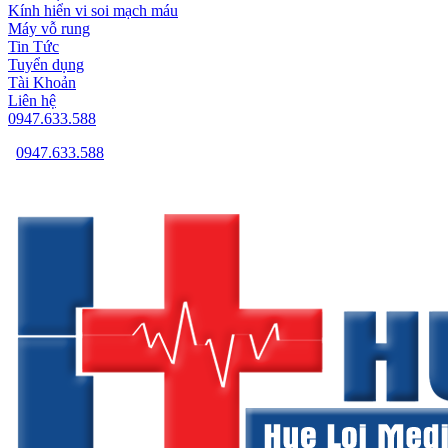
Kính hiển vi soi mạch máu
Máy vỗ rung
Tin Tức
Tuyển dụng
Tài Khoản
Liên hệ
0947.633.588
0947.633.588