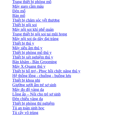
Trang thiết bị phòng mổ
Máy garo cầm máu
Đèn mổ
Bàn mổ
Thiết bị chăm sóc vết thương
Thiết bị nội soi
Máy nội soi khí phế quản
Trang thiết bị nội soi tai mũi họng
Máy nội soi dạ dày đại tràng
Thiết bị thú y
Máy siêu âm thú y
Thiết bị phòng mổ thú y
Thiết bị xét nghiệm thú y
Bàn khám - Bàn Grooming
Máy X-Quang thú y
Thiết bị hỗ trợ - Phục hồi chức năng thú y
Hệ thống lồng - chuồng - buồng lưu
Thiết bị khoa nhi
Giường sưởi ấm trẻ sơ sinh
Máy đo độ vàng da
Lồng ấp – Nôi cho trẻ sơ sinh
Đèn chiếu vàng da
Thiết bị phòng thí nghiệm
Tủ an toàn sinh học
Tủ cấy vô trùng