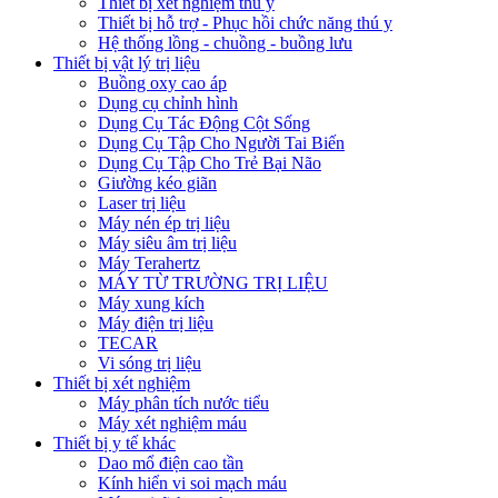
Thiết bị xét nghiệm thú y
Thiết bị hỗ trợ - Phục hồi chức năng thú y
Hệ thống lồng - chuồng - buồng lưu
Thiết bị vật lý trị liệu
Buồng oxy cao áp
Dụng cụ chỉnh hình
Dụng Cụ Tác Động Cột Sống
Dụng Cụ Tập Cho Người Tai Biến
Dụng Cụ Tập Cho Trẻ Bại Não
Giường kéo giãn
Laser trị liệu
Máy nén ép trị liệu
Máy siêu âm trị liệu
Máy Terahertz
MÁY TỪ TRƯỜNG TRỊ LIỆU
Máy xung kích
Máy điện trị liệu
TECAR
Vi sóng trị liệu
Thiết bị xét nghiệm
Máy phân tích nước tiểu
Máy xét nghiệm máu
Thiết bị y tế khác
Dao mổ điện cao tần
Kính hiển vi soi mạch máu