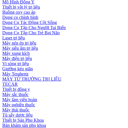
Mô Hình Đông Y
Thiết bị vật lý trị liệu
Buồng oxy cao áp
Dụng cụ chỉnh hình
Dụng Cụ Tác Động Cột Sống
Dụng Cụ Tập Cho Người Tai Biến
Dụng Cụ Tập Cho Trẻ Bại Não
Laser trị liệu
Máy nén ép trị liệu
Máy siêu âm trị liệu
Máy xung kích
Máy điện trị liệu
Vi sóng trị liệu
Giường kéo giãn
Máy Terahertz
MÁY TỪ TRƯỜNG TRỊ LIỆU
TECAR
Thiết bị đông y
Máy sắc thuốc
Máy làm viên hoàn
Máy nghiền thuốc
Máy thái thuốc
Tủ sấy dược liệu
Thiết bị Sản Phụ Khoa
Bàn khám sản phụ khoa