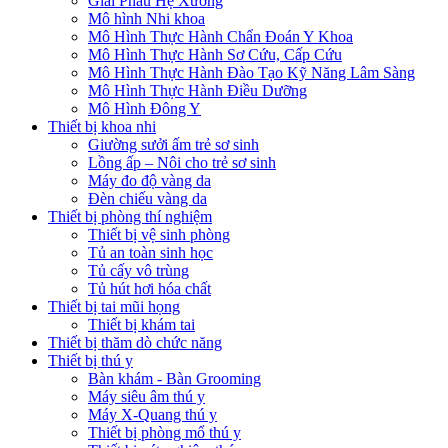
Giải Phẫu Hệ Xương
Mô hình Nhi khoa
Mô Hình Thực Hành Chẩn Đoán Y Khoa
Mô Hình Thực Hành Sơ Cứu, Cấp Cứu
Mô Hình Thực Hành Đào Tạo Kỹ Năng Lâm Sàng
Mô Hình Thực Hành Điều Dưỡng
Mô Hình Đông Y
Thiết bị khoa nhi
Giường sưởi ấm trẻ sơ sinh
Lồng ấp – Nôi cho trẻ sơ sinh
Máy đo độ vàng da
Đèn chiếu vàng da
Thiết bị phòng thí nghiệm
Thiết bị vệ sinh phòng
Tủ an toàn sinh học
Tủ cấy vô trùng
Tủ hút hơi hóa chất
Thiết bị tai mũi họng
Thiết bị khám tai
Thiết bị thăm dò chức năng
Thiết bị thú y
Bàn khám - Bàn Grooming
Máy siêu âm thú y
Máy X-Quang thú y
Thiết bị phòng mổ thú y