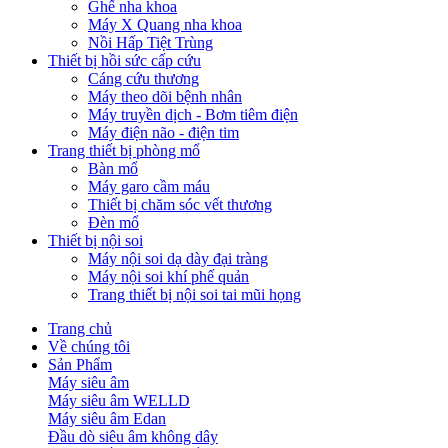
Ghế nha khoa
Máy X Quang nha khoa
Nồi Hấp Tiệt Trùng
Thiết bị hồi sức cấp cứu
Cáng cứu thương
Máy theo dõi bệnh nhân
Máy truyền dịch - Bơm tiêm điện
Máy điện não - điện tim
Trang thiết bị phòng mổ
Bàn mổ
Máy garo cầm máu
Thiết bị chăm sóc vết thương
Đèn mổ
Thiết bị nội soi
Máy nội soi dạ dày đại tràng
Máy nội soi khí phế quản
Trang thiết bị nội soi tai mũi họng
Trang chủ
Về chúng tôi
Sản Phẩm
Máy siêu âm
Máy siêu âm WELLD
Máy siêu âm Edan
Đầu dò siêu âm không dây