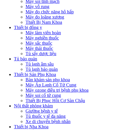
Máy soi tĩnh mạch
Máy vỗ rung
Máy đo chức năng hô hấp
Máy đo loãng xương
Thiết Bị Nam Khoa
Thiết bị đông y
Máy làm viên hoàn
Máy nghiền thuốc
Máy sắc thuốc
Máy thái thuốc
Tủ sấy dược liệu
Tủ bảo quản
Tủ lạnh âm sâu
Tủ lạnh bảo quản
Thiết bị Sản Phụ Khoa
Bàn khám sản phụ khoa
Máy Áp Lạnh Cổ Tử Cung
Máy ozone điều trị bệnh phụ khoa
Máy soi cổ tử cung
Thiết Bị Phục Hồi Cơ Sàn Chậu
Nội thất phòng khám
Giường bệnh y tế
Tủ thuốc y tế đa năng
Xe di chuyển bệnh nhân
Thiết bị Nha Khoa