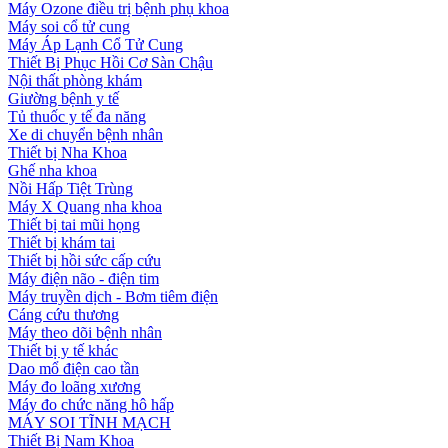
Máy Ozone điều trị bệnh phụ khoa
Máy soi cổ tử cung
Máy Áp Lạnh Cổ Tử Cung
Thiết Bị Phục Hồi Cơ Sàn Chậu
Nội thất phòng khám
Giường bệnh y tế
Tủ thuốc y tế đa năng
Xe di chuyển bệnh nhân
Thiết bị Nha Khoa
Ghế nha khoa
Nồi Hấp Tiệt Trùng
Máy X Quang nha khoa
Thiết bị tai mũi họng
Thiết bị khám tai
Thiết bị hồi sức cấp cứu
Máy điện não - điện tim
Máy truyền dịch - Bơm tiêm điện
Cáng cứu thương
Máy theo dõi bệnh nhân
Thiết bị y tế khác
Dao mổ điện cao tần
Máy đo loãng xương
Máy đo chức năng hô hấp
MÁY SOI TĨNH MẠCH
Thiết Bị Nam Khoa