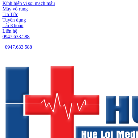
Kính hiển vi soi mạch máu
Máy vỗ rung
Tin Tức
Tuyển dụng
Tài Khoản
Liên hệ
0947.633.588
0947.633.588