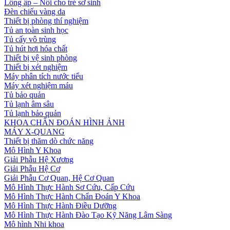
Lồng ấp – Nôi cho trẻ sơ sinh
Đèn chiếu vàng da
Thiết bị phòng thí nghiệm
Tủ an toàn sinh học
Tủ cấy vô trùng
Tủ hút hơi hóa chất
Thiết bị vệ sinh phòng
Thiết bị xét nghiệm
Máy phân tích nước tiểu
Máy xét nghiệm máu
Tủ bảo quản
Tủ lạnh âm sâu
Tủ lạnh bảo quản
KHOA CHẨN ĐOÁN HÌNH ẢNH
MÁY X-QUANG
Thiết bị thăm dò chức năng
Mô Hình Y Khoa
Giải Phẫu Hệ Xương
Giải Phẫu Hệ Cơ
Giải Phẫu Cơ Quan, Hệ Cơ Quan
Mô Hình Thực Hành Sơ Cứu, Cấp Cứu
Mô Hình Thực Hành Chẩn Đoán Y Khoa
Mô Hình Thực Hành Điều Dưỡng
Mô Hình Thực Hành Đào Tạo Kỹ Năng Lâm Sàng
Mô hình Nhi khoa