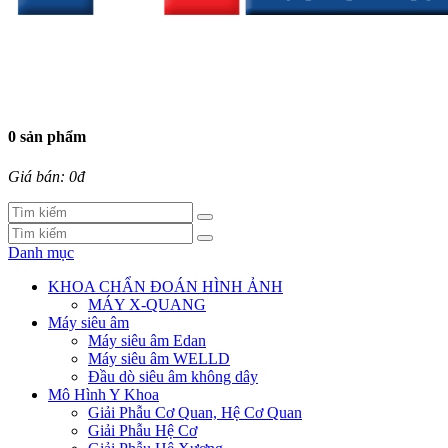
0 sản phẩm
Giá bán: 0đ
Danh mục
KHOA CHẨN ĐOÁN HÌNH ẢNH
MÁY X-QUANG
Máy siêu âm
Máy siêu âm Edan
Máy siêu âm WELLD
Đầu dò siêu âm không dây
Mô Hình Y Khoa
Giải Phẫu Cơ Quan, Hệ Cơ Quan
Giải Phẫu Hệ Cơ