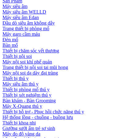
Sản Phẩm
Máy siêu âm
Máy siêu âm WELLD
Máy siêu âm Edan
Đầu dò siêu âm không dây
Trang thiết bị phòng mổ
Máy garo cầm máu
Đèn mổ
Bàn mổ
Thiết bị chăm sóc vết thương
Thiết bị nội soi
Máy nội soi khí phế quản
Trang thiết bị nội soi tai mũi họng
Máy nội soi dạ dày đại tràng
Thiết bị thú y
Máy siêu âm thú y
Thiết bị phòng mổ thú y
Thiết bị xét nghiệm thú y
Bàn khám - Bàn Grooming
Máy X-Quang thú y
Thiết bị hỗ trợ - Phục hồi chức năng thú y
Hệ thống lồng - chuồng - buồng lưu
Thiết bị khoa nhi
Giường sưởi ấm trẻ sơ sinh
Máy đo độ vàng da