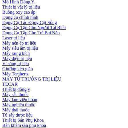
Mô Hình Đông Y
Thiết bị vật lý trị liệu
Buồng oxy cao áp
Dụng cụ chỉnh hình
Dụng Cụ Tác Động Cột Sống
Dụng Cụ Tập Cho Người Tai Biến
Dụng Cụ Tập Cho Trẻ Bại Não
Laser trị liệu
Máy nén ép trị liệu
Máy siêu âm trị liệu
Máy xung kích
Máy điện trị liệu
Vi sóng trị liệu
Giường kéo giãn
Máy Terahertz
MÁY TỪ TRƯỜNG TRỊ LIỆU
TECAR
Thiết bị đông y
Máy sắc thuốc
Máy làm viên hoàn
Máy nghiền thuốc
Máy thái thuốc
Tủ sấy dược liệu
Thiết bị Sản Phụ Khoa
Bàn khám sản phụ khoa