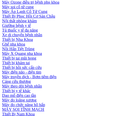
Máy Ozone điều trị bệnh phụ khoa
Máy soi cổ tử cung
Máy Áp Lạnh Cổ Tử Cung
Thiết Bị Phục Hồi Cơ Sàn Chậu
Nội thất phòng khám
Giường bệnh y tế
Tủ thuốc y tế đa năng
Xe di chuyển bệnh nhân
Thiết bị Nha Khoa
Ghế nha khoa
Nồi Hấp Tiệt Trùng
Máy X Quang nha khoa
Thiết bị tai mũi họng
Thiết bị khám tai
Thiết bị hồi sức cấp cứu
Máy điện não - điện tim
Máy truyền dịch - Bơm tiêm điện
Cáng cứu thương
Máy theo dõi bệnh nhân
Thiết bị y tế khác
Dao mổ điện cao tần
Máy đo loãng xương
Máy đo chức năng hô hấp
MÁY SOI TĨNH MẠCH
Thiết Bị Nam Khoa