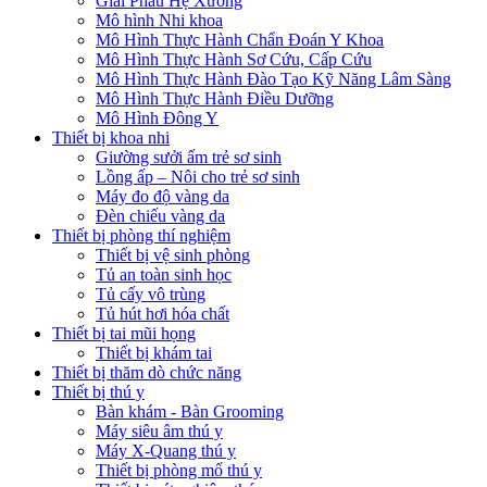
Giải Phẫu Hệ Xương
Mô hình Nhi khoa
Mô Hình Thực Hành Chẩn Đoán Y Khoa
Mô Hình Thực Hành Sơ Cứu, Cấp Cứu
Mô Hình Thực Hành Đào Tạo Kỹ Năng Lâm Sàng
Mô Hình Thực Hành Điều Dưỡng
Mô Hình Đông Y
Thiết bị khoa nhi
Giường sưởi ấm trẻ sơ sinh
Lồng ấp – Nôi cho trẻ sơ sinh
Máy đo độ vàng da
Đèn chiếu vàng da
Thiết bị phòng thí nghiệm
Thiết bị vệ sinh phòng
Tủ an toàn sinh học
Tủ cấy vô trùng
Tủ hút hơi hóa chất
Thiết bị tai mũi họng
Thiết bị khám tai
Thiết bị thăm dò chức năng
Thiết bị thú y
Bàn khám - Bàn Grooming
Máy siêu âm thú y
Máy X-Quang thú y
Thiết bị phòng mổ thú y