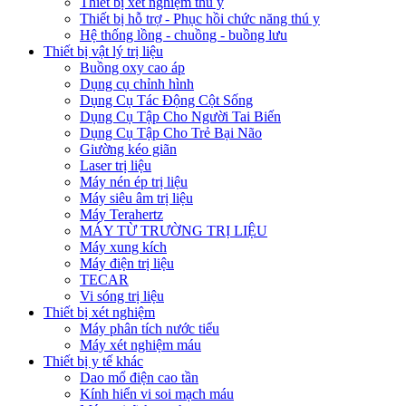
Thiết bị xét nghiệm thú y
Thiết bị hỗ trợ - Phục hồi chức năng thú y
Hệ thống lồng - chuồng - buồng lưu
Thiết bị vật lý trị liệu
Buồng oxy cao áp
Dụng cụ chỉnh hình
Dụng Cụ Tác Động Cột Sống
Dụng Cụ Tập Cho Người Tai Biến
Dụng Cụ Tập Cho Trẻ Bại Não
Giường kéo giãn
Laser trị liệu
Máy nén ép trị liệu
Máy siêu âm trị liệu
Máy Terahertz
MÁY TỪ TRƯỜNG TRỊ LIỆU
Máy xung kích
Máy điện trị liệu
TECAR
Vi sóng trị liệu
Thiết bị xét nghiệm
Máy phân tích nước tiểu
Máy xét nghiệm máu
Thiết bị y tế khác
Dao mổ điện cao tần
Kính hiển vi soi mạch máu