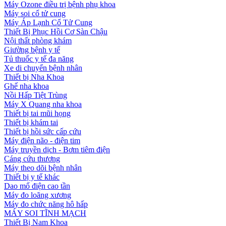
Máy Ozone điều trị bệnh phụ khoa
Máy soi cổ tử cung
Máy Áp Lạnh Cổ Tử Cung
Thiết Bị Phục Hồi Cơ Sàn Chậu
Nội thất phòng khám
Giường bệnh y tế
Tủ thuốc y tế đa năng
Xe di chuyển bệnh nhân
Thiết bị Nha Khoa
Ghế nha khoa
Nồi Hấp Tiệt Trùng
Máy X Quang nha khoa
Thiết bị tai mũi họng
Thiết bị khám tai
Thiết bị hồi sức cấp cứu
Máy điện não - điện tim
Máy truyền dịch - Bơm tiêm điện
Cáng cứu thương
Máy theo dõi bệnh nhân
Thiết bị y tế khác
Dao mổ điện cao tần
Máy đo loãng xương
Máy đo chức năng hô hấp
MÁY SOI TĨNH MẠCH
Thiết Bị Nam Khoa