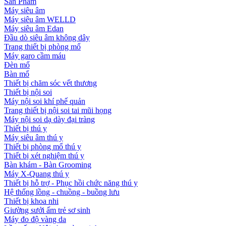
Sản Phẩm
Máy siêu âm
Máy siêu âm WELLD
Máy siêu âm Edan
Đầu dò siêu âm không dây
Trang thiết bị phòng mổ
Máy garo cầm máu
Đèn mổ
Bàn mổ
Thiết bị chăm sóc vết thương
Thiết bị nội soi
Máy nội soi khí phế quản
Trang thiết bị nội soi tai mũi họng
Máy nội soi dạ dày đại tràng
Thiết bị thú y
Máy siêu âm thú y
Thiết bị phòng mổ thú y
Thiết bị xét nghiệm thú y
Bàn khám - Bàn Grooming
Máy X-Quang thú y
Thiết bị hỗ trợ - Phục hồi chức năng thú y
Hệ thống lồng - chuồng - buồng lưu
Thiết bị khoa nhi
Giường sưởi ấm trẻ sơ sinh
Máy đo độ vàng da