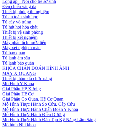
Lồng ấp – Nôi cho trẻ sơ sinh
Đèn chiếu vàng da
Thiết bị phòng thí nghiệm
Tủ an toàn sinh học
Tủ cấy vô trùng
Tủ hút hơi hóa chất
Thiết bị vệ sinh phòng
Thiết bị xét nghiệm
Máy phân tích nước tiểu
Máy xét nghiệm máu
Tủ bảo quản
Tủ lạnh âm sâu
Tủ lạnh bảo quản
KHOA CHẨN ĐOÁN HÌNH ẢNH
MÁY X-QUANG
Thiết bị thăm dò chức năng
Mô Hình Y Khoa
Giải Phẫu Hệ Xương
Giải Phẫu Hệ Cơ
Giải Phẫu Cơ Quan, Hệ Cơ Quan
Mô Hình Thực Hành Sơ Cứu, Cấp Cứu
Mô Hình Thực Hành Chẩn Đoán Y Khoa
Mô Hình Thực Hành Điều Dưỡng
Mô Hình Thực Hành Đào Tạo Kỹ Năng Lâm Sàng
Mô hình Nhi khoa