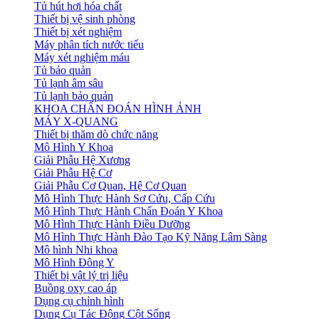
Tủ hút hơi hóa chất
Thiết bị vệ sinh phòng
Thiết bị xét nghiệm
Máy phân tích nước tiểu
Máy xét nghiệm máu
Tủ bảo quản
Tủ lạnh âm sâu
Tủ lạnh bảo quản
KHOA CHẨN ĐOÁN HÌNH ẢNH
MÁY X-QUANG
Thiết bị thăm dò chức năng
Mô Hình Y Khoa
Giải Phẫu Hệ Xương
Giải Phẫu Hệ Cơ
Giải Phẫu Cơ Quan, Hệ Cơ Quan
Mô Hình Thực Hành Sơ Cứu, Cấp Cứu
Mô Hình Thực Hành Chẩn Đoán Y Khoa
Mô Hình Thực Hành Điều Dưỡng
Mô Hình Thực Hành Đào Tạo Kỹ Năng Lâm Sàng
Mô hình Nhi khoa
Mô Hình Đông Y
Thiết bị vật lý trị liệu
Buồng oxy cao áp
Dụng cụ chỉnh hình
Dụng Cụ Tác Động Cột Sống