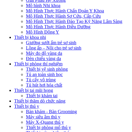
Giải Phẫu Hệ Xương
Mô hình Nhi khoa
Mô Hình Thực Hành Chẩn Đoán Y Khoa
Mô Hình Thực Hành Sơ Cứu, Cấp Cứu
Mô Hình Thực Hành Đào Tạo Kỹ Năng Lâm Sàng
Mô Hình Thực Hành Điều Dưỡng
Mô Hình Đông Y
Thiết bị khoa nhi
Giường sưởi ấm trẻ sơ sinh
Lồng ấp – Nôi cho trẻ sơ sinh
Máy đo độ vàng da
Đèn chiếu vàng da
Thiết bị phòng thí nghiệm
Thiết bị vệ sinh phòng
Tủ an toàn sinh học
Tủ cấy vô trùng
Tủ hút hơi hóa chất
Thiết bị tai mũi họng
Thiết bị khám tai
Thiết bị thăm dò chức năng
Thiết bị thú y
Bàn khám - Bàn Grooming
Máy siêu âm thú y
Máy X-Quang thú y
Thiết bị phòng mổ thú y