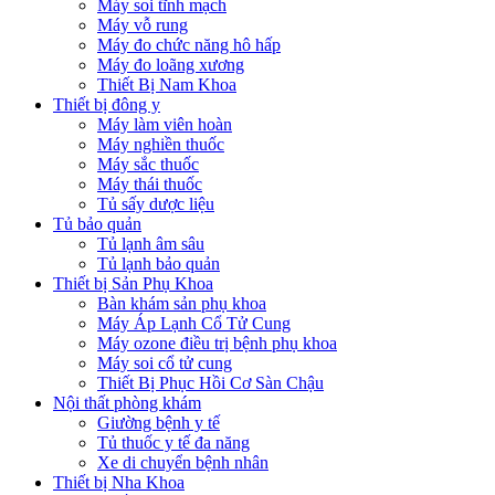
Máy soi tĩnh mạch
Máy vỗ rung
Máy đo chức năng hô hấp
Máy đo loãng xương
Thiết Bị Nam Khoa
Thiết bị đông y
Máy làm viên hoàn
Máy nghiền thuốc
Máy sắc thuốc
Máy thái thuốc
Tủ sấy dược liệu
Tủ bảo quản
Tủ lạnh âm sâu
Tủ lạnh bảo quản
Thiết bị Sản Phụ Khoa
Bàn khám sản phụ khoa
Máy Áp Lạnh Cổ Tử Cung
Máy ozone điều trị bệnh phụ khoa
Máy soi cổ tử cung
Thiết Bị Phục Hồi Cơ Sàn Chậu
Nội thất phòng khám
Giường bệnh y tế
Tủ thuốc y tế đa năng
Xe di chuyển bệnh nhân
Thiết bị Nha Khoa