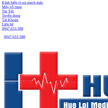
Kính hiển vi soi mạch máu
Máy vỗ rung
Tin Tức
Tuyển dụng
Tài Khoản
Liên hệ
0947.633.588
0947.633.588