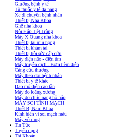
Giường bệnh y tế
Tủ thuốc y tế đa năng
Xe di chuyển bệnh nhân
Thiết bị Nha Khoa
Ghế nha khoa
Nồi Hấp Tiệt Trùng
Máy X Quang nha khoa
Thiết bị tai mũi họng
Thiết bị khám tai
Thiết bị hồi sức cấp cứu
Máy điện não - điện tim
Máy truyền dịch - Bơm tiêm điện
Cáng cứu thương
Máy theo dõi bệnh nhân
Thiết bị y tế khác
Dao mổ điện cao tần
Máy đo loãng xương
Máy đo chức năng hô hấp
MÁY SOI TĨNH MẠCH
Thiết Bị Nam Khoa
Kính hiển vi soi mạch máu
Máy vỗ rung
Tin Tức
Tuyển dụng
Tài Khoản