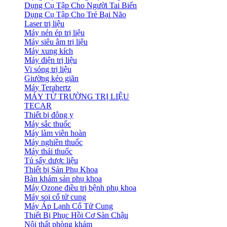
Dụng Cụ Tập Cho Người Tai Biến
Dụng Cụ Tập Cho Trẻ Bại Não
Laser trị liệu
Máy nén ép trị liệu
Máy siêu âm trị liệu
Máy xung kích
Máy điện trị liệu
Vi sóng trị liệu
Giường kéo giãn
Máy Terahertz
MÁY TỪ TRƯỜNG TRỊ LIỆU
TECAR
Thiết bị đông y
Máy sắc thuốc
Máy làm viên hoàn
Máy nghiền thuốc
Máy thái thuốc
Tủ sấy dược liệu
Thiết bị Sản Phụ Khoa
Bàn khám sản phụ khoa
Máy Ozone điều trị bệnh phụ khoa
Máy soi cổ tử cung
Máy Áp Lạnh Cổ Tử Cung
Thiết Bị Phục Hồi Cơ Sàn Chậu
Nội thất phòng khám