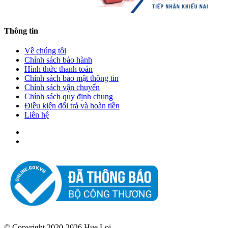
Thông tin
Về chúng tôi
Chính sách bảo hành
Hình thức thanh toán
Chính sách bảo mật thông tin
Chính sách vận chuyển
Chính sách quy định chung
Điều kiện đổi trả và hoàn tiền
Liên hệ
© Copyright 2020-2026 Hue Loi.