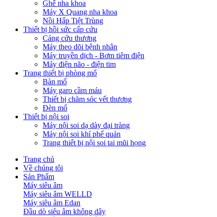
Ghế nha khoa
Máy X Quang nha khoa
Nồi Hấp Tiệt Trùng
Thiết bị hồi sức cấp cứu
Cáng cứu thương
Máy theo dõi bệnh nhân
Máy truyền dịch - Bơm tiêm điện
Máy điện não - điện tim
Trang thiết bị phòng mổ
Bàn mổ
Máy garo cầm máu
Thiết bị chăm sóc vết thương
Đèn mổ
Thiết bị nội soi
Máy nội soi dạ dày đại tràng
Máy nội soi khí phế quản
Trang thiết bị nội soi tai mũi họng
Trang chủ
Về chúng tôi
Sản Phẩm
Máy siêu âm
Máy siêu âm WELLD
Máy siêu âm Edan
Đầu dò siêu âm không dây