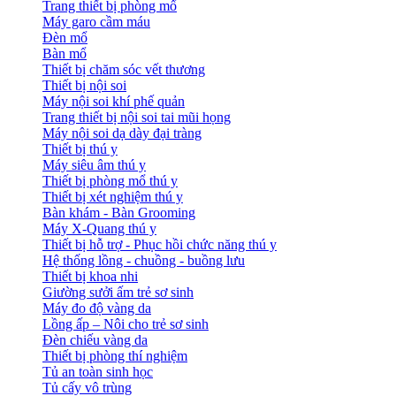
Trang thiết bị phòng mổ
Máy garo cầm máu
Đèn mổ
Bàn mổ
Thiết bị chăm sóc vết thương
Thiết bị nội soi
Máy nội soi khí phế quản
Trang thiết bị nội soi tai mũi họng
Máy nội soi dạ dày đại tràng
Thiết bị thú y
Máy siêu âm thú y
Thiết bị phòng mổ thú y
Thiết bị xét nghiệm thú y
Bàn khám - Bàn Grooming
Máy X-Quang thú y
Thiết bị hỗ trợ - Phục hồi chức năng thú y
Hệ thống lồng - chuồng - buồng lưu
Thiết bị khoa nhi
Giường sưởi ấm trẻ sơ sinh
Máy đo độ vàng da
Lồng ấp – Nôi cho trẻ sơ sinh
Đèn chiếu vàng da
Thiết bị phòng thí nghiệm
Tủ an toàn sinh học
Tủ cấy vô trùng