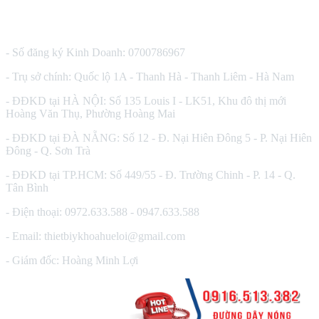
CÔNG TY TNHH THIẾT BỊ Y TẾ HUÊ LỢI
- Số đăng ký Kinh Doanh: 0700786967
- Trụ sở chính: Quốc lộ 1A - Thanh Hà - Thanh Liêm - Hà Nam
- ĐĐKD tại HÀ NỘI: Số 135 Louis I - LK51, Khu đô thị mới
Hoàng Văn Thụ, Phường Hoàng Mai
- ĐĐKD tại ĐÀ NẴNG: Số 12 - Đ. Nại Hiên Đông 5 - P. Nại Hiên
Đông - Q. Sơn Trà
- ĐĐKD tại TP.HCM: Số 449/55 - Đ. Trường Chinh - P. 14 - Q.
Tân Bình
- Điện thoại: 0972.633.588 - 0947.633.588
- Email: thietbiykhoahueloi@gmail.com
- Giám đốc: Hoàng Minh Lợi