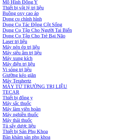
Mô Hình Đông Y
Thiết bị vật lý trị liệu
Buồng oxy cao áp
Dụng cụ chỉnh hình
Dụng Cụ Tác Động Cột Sống
Dụng Cụ Tập Cho Người Tai Biến
Dụng Cụ Tập Cho Trẻ Bại Não
Laser trị liệu
Máy nén ép trị liệu
Máy siêu âm trị liệu
Máy xung kích
Máy điện trị liệu
Vi sóng trị liệu
Giường kéo giãn
Máy Terahertz
MÁY TỪ TRƯỜNG TRỊ LIỆU
TECAR
Thiết bị đông y
Máy sắc thuốc
Máy làm viên hoàn
Máy nghiền thuốc
Máy thái thuốc
Tủ sấy dược liệu
Thiết bị Sản Phụ Khoa
Bàn khám sản phụ khoa