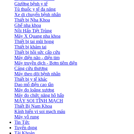
Giường bệnh y tế
Tủ thuốc y tế đa năng
Xe di chuyển bệnh nhân
Thiết bị Nha Khoa
Ghế nha khoa
Nồi Hấp Tiệt Trùng
Máy X Quang nha khoa
Thiết bị tai mũi họng
Thiết bị khám tai
Thiết bị hồi sức cấp cứu
Máy điện não - điện tim
Máy truyền dịch - Bơm tiêm điện
Cáng cứu thương
Máy theo dõi bệnh nhân
Thiết bị y tế khác
Dao mổ điện cao tần
Máy đo loãng xương
Máy đo chức năng hô hấp
MÁY SOI TĨNH MẠCH
Thiết Bị Nam Khoa
Kính hiển vi soi mạch máu
Máy vỗ rung
Tin Tức
Tuyển dụng
Tài Khoản