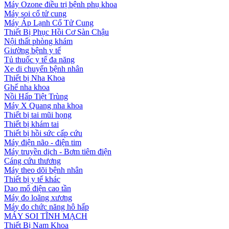
Máy Ozone điều trị bệnh phụ khoa
Máy soi cổ tử cung
Máy Áp Lạnh Cổ Tử Cung
Thiết Bị Phục Hồi Cơ Sàn Chậu
Nội thất phòng khám
Giường bệnh y tế
Tủ thuốc y tế đa năng
Xe di chuyển bệnh nhân
Thiết bị Nha Khoa
Ghế nha khoa
Nồi Hấp Tiệt Trùng
Máy X Quang nha khoa
Thiết bị tai mũi họng
Thiết bị khám tai
Thiết bị hồi sức cấp cứu
Máy điện não - điện tim
Máy truyền dịch - Bơm tiêm điện
Cáng cứu thương
Máy theo dõi bệnh nhân
Thiết bị y tế khác
Dao mổ điện cao tần
Máy đo loãng xương
Máy đo chức năng hô hấp
MÁY SOI TĨNH MẠCH
Thiết Bị Nam Khoa