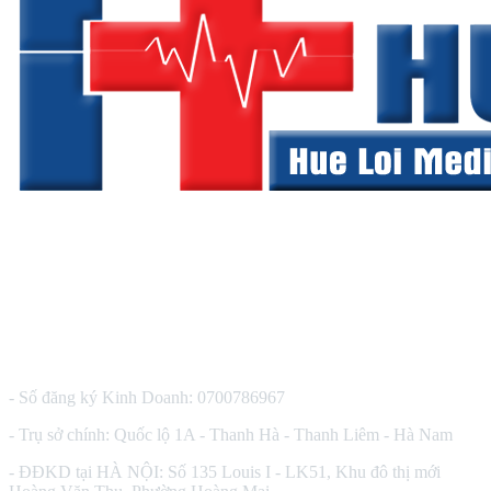
CÔNG TY TNHH THIẾT BỊ Y TẾ HUÊ LỢI
- Số đăng ký Kinh Doanh: 0700786967
- Trụ sở chính: Quốc lộ 1A - Thanh Hà - Thanh Liêm - Hà Nam
- ĐĐKD tại HÀ NỘI: Số 135 Louis I - LK51, Khu đô thị mới