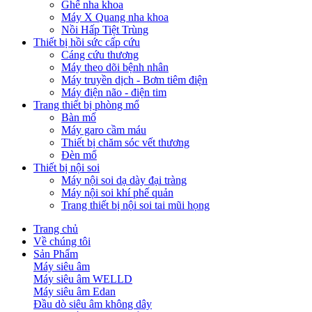
Ghế nha khoa
Máy X Quang nha khoa
Nồi Hấp Tiệt Trùng
Thiết bị hồi sức cấp cứu
Cáng cứu thương
Máy theo dõi bệnh nhân
Máy truyền dịch - Bơm tiêm điện
Máy điện não - điện tim
Trang thiết bị phòng mổ
Bàn mổ
Máy garo cầm máu
Thiết bị chăm sóc vết thương
Đèn mổ
Thiết bị nội soi
Máy nội soi dạ dày đại tràng
Máy nội soi khí phế quản
Trang thiết bị nội soi tai mũi họng
Trang chủ
Về chúng tôi
Sản Phẩm
Máy siêu âm
Máy siêu âm WELLD
Máy siêu âm Edan
Đầu dò siêu âm không dây