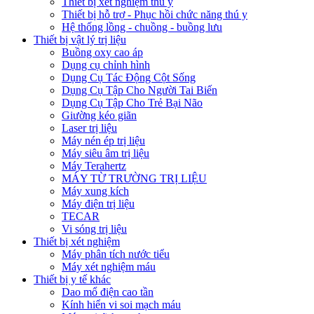
Thiết bị xét nghiệm thú y
Thiết bị hỗ trợ - Phục hồi chức năng thú y
Hệ thống lồng - chuồng - buồng lưu
Thiết bị vật lý trị liệu
Buồng oxy cao áp
Dụng cụ chỉnh hình
Dụng Cụ Tác Động Cột Sống
Dụng Cụ Tập Cho Người Tai Biến
Dụng Cụ Tập Cho Trẻ Bại Não
Giường kéo giãn
Laser trị liệu
Máy nén ép trị liệu
Máy siêu âm trị liệu
Máy Terahertz
MÁY TỪ TRƯỜNG TRỊ LIỆU
Máy xung kích
Máy điện trị liệu
TECAR
Vi sóng trị liệu
Thiết bị xét nghiệm
Máy phân tích nước tiểu
Máy xét nghiệm máu
Thiết bị y tế khác
Dao mổ điện cao tần
Kính hiển vi soi mạch máu