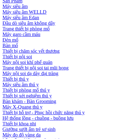
Sản Phẩm
Máy siêu âm
Máy siêu âm WELLD
Máy siêu âm Edan
Đầu dò siêu âm không dây
Trang thiết bị phòng mổ
Máy garo cầm máu
Đèn mổ
Bàn mổ
Thiết bị chăm sóc vết thương
Thiết bị nội soi
Máy nội soi khí phế quản
Trang thiết bị nội soi tai mũi họng
Máy nội soi dạ dày đại tràng
Thiết bị thú y
Máy siêu âm thú y
Thiết bị phòng mổ thú y
Thiết bị xét nghiệm thú y
Bàn khám - Bàn Grooming
Máy X-Quang thú y
Thiết bị hỗ trợ - Phục hồi chức năng thú y
Hệ thống lồng - chuồng - buồng lưu
Thiết bị khoa nhi
Giường sưởi ấm trẻ sơ sinh
Máy đo độ vàng da