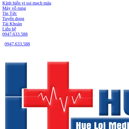
Kính hiển vi soi mạch máu
Máy vỗ rung
Tin Tức
Tuyển dụng
Tài Khoản
Liên hệ
0947.633.588
0947.633.588