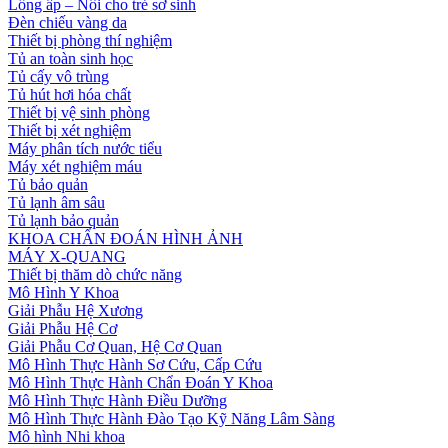
Lồng ấp – Nôi cho trẻ sơ sinh
Đèn chiếu vàng da
Thiết bị phòng thí nghiệm
Tủ an toàn sinh học
Tủ cấy vô trùng
Tủ hút hơi hóa chất
Thiết bị vệ sinh phòng
Thiết bị xét nghiệm
Máy phân tích nước tiểu
Máy xét nghiệm máu
Tủ bảo quản
Tủ lạnh âm sâu
Tủ lạnh bảo quản
KHOA CHẨN ĐOÁN HÌNH ẢNH
MÁY X-QUANG
Thiết bị thăm dò chức năng
Mô Hình Y Khoa
Giải Phẫu Hệ Xương
Giải Phẫu Hệ Cơ
Giải Phẫu Cơ Quan, Hệ Cơ Quan
Mô Hình Thực Hành Sơ Cứu, Cấp Cứu
Mô Hình Thực Hành Chẩn Đoán Y Khoa
Mô Hình Thực Hành Điều Dưỡng
Mô Hình Thực Hành Đào Tạo Kỹ Năng Lâm Sàng
Mô hình Nhi khoa