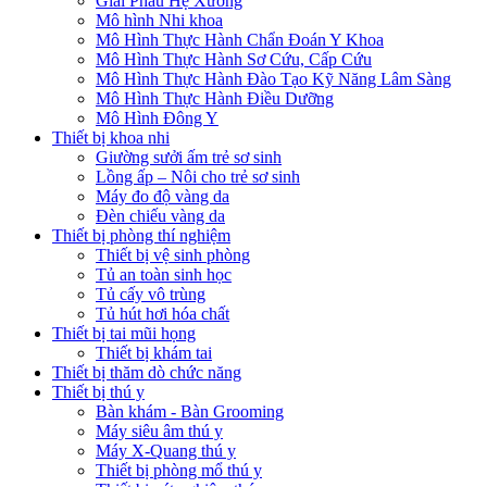
Giải Phẫu Hệ Xương
Mô hình Nhi khoa
Mô Hình Thực Hành Chẩn Đoán Y Khoa
Mô Hình Thực Hành Sơ Cứu, Cấp Cứu
Mô Hình Thực Hành Đào Tạo Kỹ Năng Lâm Sàng
Mô Hình Thực Hành Điều Dưỡng
Mô Hình Đông Y
Thiết bị khoa nhi
Giường sưởi ấm trẻ sơ sinh
Lồng ấp – Nôi cho trẻ sơ sinh
Máy đo độ vàng da
Đèn chiếu vàng da
Thiết bị phòng thí nghiệm
Thiết bị vệ sinh phòng
Tủ an toàn sinh học
Tủ cấy vô trùng
Tủ hút hơi hóa chất
Thiết bị tai mũi họng
Thiết bị khám tai
Thiết bị thăm dò chức năng
Thiết bị thú y
Bàn khám - Bàn Grooming
Máy siêu âm thú y
Máy X-Quang thú y
Thiết bị phòng mổ thú y