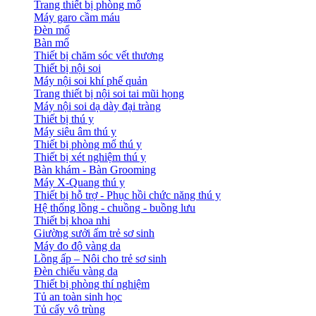
Trang thiết bị phòng mổ
Máy garo cầm máu
Đèn mổ
Bàn mổ
Thiết bị chăm sóc vết thương
Thiết bị nội soi
Máy nội soi khí phế quản
Trang thiết bị nội soi tai mũi họng
Máy nội soi dạ dày đại tràng
Thiết bị thú y
Máy siêu âm thú y
Thiết bị phòng mổ thú y
Thiết bị xét nghiệm thú y
Bàn khám - Bàn Grooming
Máy X-Quang thú y
Thiết bị hỗ trợ - Phục hồi chức năng thú y
Hệ thống lồng - chuồng - buồng lưu
Thiết bị khoa nhi
Giường sưởi ấm trẻ sơ sinh
Máy đo độ vàng da
Lồng ấp – Nôi cho trẻ sơ sinh
Đèn chiếu vàng da
Thiết bị phòng thí nghiệm
Tủ an toàn sinh học
Tủ cấy vô trùng