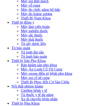
Máy soi tĩnh mạch
Máy vỗ rung
Máy đo chức năng hô hấp
Máy đo loãng xương
Thiết Bị Nam Khoa
Thiết bị đông y
Máy làm viên hoàn
Máy nghiền thuốc
Máy sắc thuốc
Máy thái thuốc
Tủ sấy dược liệu
Tủ bảo quản
Tủ lạnh âm sâu
Tủ lạnh bảo quản
Thiết bị Sản Phụ Khoa
Bàn khám sản phụ khoa
Máy Áp Lạnh Cổ Tử Cung
Máy ozone điều trị bệnh phụ khoa
Máy soi cổ tử cung
Thiết Bị Phục Hồi Cơ Sàn Chậu
Nội thất phòng khám
Giường bệnh y tế
Tủ thuốc y tế đa năng
Xe di chuyển bệnh nhân
Thiết bị Nha Khoa