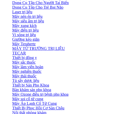
Dụng Cụ Tập Cho Người Tai Biến
Dụng Cụ Tập Cho Trẻ Bại Não
Laser trị liệu
Máy nén ép trị liệu
Máy siêu âm trị liệu
Máy xung kích
Máy điện trị liệu
Vi sóng trị liệu
Giường kéo giãn
Máy Terahertz
MÁY TỪ TRƯỜNG TRỊ LIỆU
TECAR
Thiết bị đông y
Máy sắc thuốc
Máy làm viên hoàn
Máy nghiền thuốc
Máy thái thuốc
Tủ sấy dược liệu
Thiết bị Sản Phụ Khoa
Bàn khám sản phụ khoa
Máy Ozone điều trị bệnh phụ khoa
Máy soi cổ tử cung
Máy Áp Lạnh Cổ Tử Cung
Thiết Bị Phục Hồi Cơ Sàn Chậu
Nội thất phòng khám