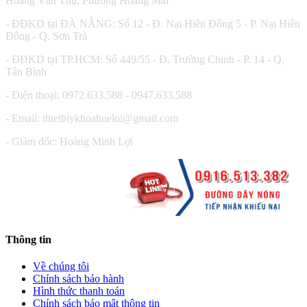
Hoàng Văn Thụ, Phường Hoàng Mai
- ĐĐKD tại ĐÀ NẴNG: Số 12 - Đ. Nại Hiên Đông 5 - P. Nại Hiên
Đông - Q. Sơn Trà
- ĐĐKD tại TP.HCM: Số 449/55 - Đ. Trường Chinh - P. 14 - Q.
Tân Bình
- Điện thoại: 0972.633.588 - 0947.633.588
- Email: thietbiykhoahueloi@gmail.com
- Giám đốc: Hoàng Minh Lợi
Thông tin
Về chúng tôi
Chính sách bảo hành
Hình thức thanh toán
Chính sách bảo mật thông tin