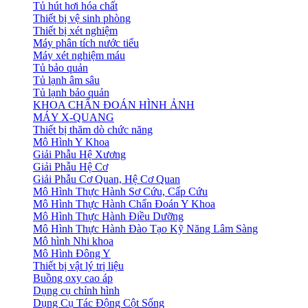
Tủ hút hơi hóa chất
Thiết bị vệ sinh phòng
Thiết bị xét nghiệm
Máy phân tích nước tiểu
Máy xét nghiệm máu
Tủ bảo quản
Tủ lạnh âm sâu
Tủ lạnh bảo quản
KHOA CHẨN ĐOÁN HÌNH ẢNH
MÁY X-QUANG
Thiết bị thăm dò chức năng
Mô Hình Y Khoa
Giải Phẫu Hệ Xương
Giải Phẫu Hệ Cơ
Giải Phẫu Cơ Quan, Hệ Cơ Quan
Mô Hình Thực Hành Sơ Cứu, Cấp Cứu
Mô Hình Thực Hành Chẩn Đoán Y Khoa
Mô Hình Thực Hành Điều Dưỡng
Mô Hình Thực Hành Đào Tạo Kỹ Năng Lâm Sàng
Mô hình Nhi khoa
Mô Hình Đông Y
Thiết bị vật lý trị liệu
Buồng oxy cao áp
Dụng cụ chỉnh hình
Dụng Cụ Tác Động Cột Sống