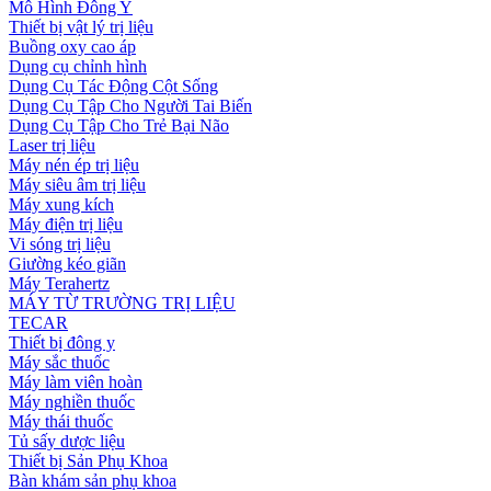
Mô Hình Đông Y
Thiết bị vật lý trị liệu
Buồng oxy cao áp
Dụng cụ chỉnh hình
Dụng Cụ Tác Động Cột Sống
Dụng Cụ Tập Cho Người Tai Biến
Dụng Cụ Tập Cho Trẻ Bại Não
Laser trị liệu
Máy nén ép trị liệu
Máy siêu âm trị liệu
Máy xung kích
Máy điện trị liệu
Vi sóng trị liệu
Giường kéo giãn
Máy Terahertz
MÁY TỪ TRƯỜNG TRỊ LIỆU
TECAR
Thiết bị đông y
Máy sắc thuốc
Máy làm viên hoàn
Máy nghiền thuốc
Máy thái thuốc
Tủ sấy dược liệu
Thiết bị Sản Phụ Khoa
Bàn khám sản phụ khoa