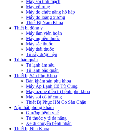
Máy soi tĩnh mạch
Máy vỗ rung
Máy đo chức năng hô hấp
Máy đo loãng xương
Thiết Bị Nam Khoa
Thiết bị đông y
Máy làm viên hoàn
Máy nghiền thuốc
Máy sắc thuốc
Máy thái thuốc
Tủ sấy dược liệu
Tủ bảo quản
Tủ lạnh âm sâu
Tủ lạnh bảo quản
Thiết bị Sản Phụ Khoa
Bàn khám sản phụ khoa
Máy Áp Lạnh Cổ Tử Cung
Máy ozone điều trị bệnh phụ khoa
Máy soi cổ tử cung
Thiết Bị Phục Hồi Cơ Sàn Chậu
Nội thất phòng khám
Giường bệnh y tế
Tủ thuốc y tế đa năng
Xe di chuyển bệnh nhân
Thiết bị Nha Khoa