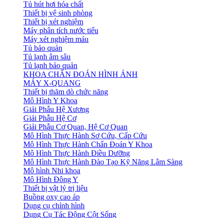
Tủ hút hơi hóa chất
Thiết bị vệ sinh phòng
Thiết bị xét nghiệm
Máy phân tích nước tiểu
Máy xét nghiệm máu
Tủ bảo quản
Tủ lạnh âm sâu
Tủ lạnh bảo quản
KHOA CHẨN ĐOÁN HÌNH ẢNH
MÁY X-QUANG
Thiết bị thăm dò chức năng
Mô Hình Y Khoa
Giải Phẫu Hệ Xương
Giải Phẫu Hệ Cơ
Giải Phẫu Cơ Quan, Hệ Cơ Quan
Mô Hình Thực Hành Sơ Cứu, Cấp Cứu
Mô Hình Thực Hành Chẩn Đoán Y Khoa
Mô Hình Thực Hành Điều Dưỡng
Mô Hình Thực Hành Đào Tạo Kỹ Năng Lâm Sàng
Mô hình Nhi khoa
Mô Hình Đông Y
Thiết bị vật lý trị liệu
Buồng oxy cao áp
Dụng cụ chỉnh hình
Dụng Cụ Tác Động Cột Sống