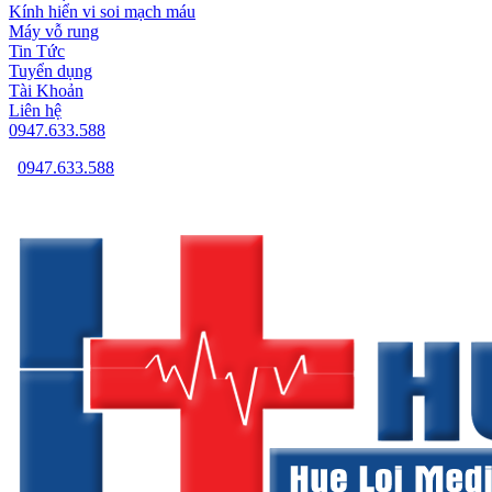
Kính hiển vi soi mạch máu
Máy vỗ rung
Tin Tức
Tuyển dụng
Tài Khoản
Liên hệ
0947.633.588
0947.633.588