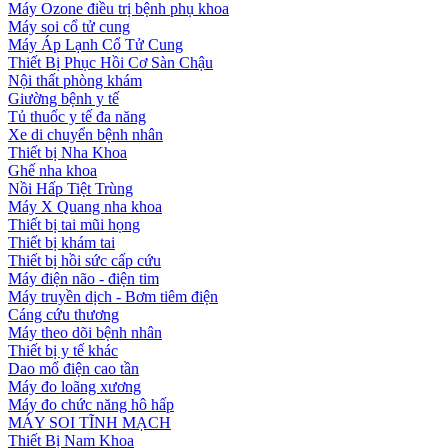
Máy Ozone điều trị bệnh phụ khoa
Máy soi cổ tử cung
Máy Áp Lạnh Cổ Tử Cung
Thiết Bị Phục Hồi Cơ Sàn Chậu
Nội thất phòng khám
Giường bệnh y tế
Tủ thuốc y tế đa năng
Xe di chuyển bệnh nhân
Thiết bị Nha Khoa
Ghế nha khoa
Nồi Hấp Tiệt Trùng
Máy X Quang nha khoa
Thiết bị tai mũi họng
Thiết bị khám tai
Thiết bị hồi sức cấp cứu
Máy điện não - điện tim
Máy truyền dịch - Bơm tiêm điện
Cáng cứu thương
Máy theo dõi bệnh nhân
Thiết bị y tế khác
Dao mổ điện cao tần
Máy đo loãng xương
Máy đo chức năng hô hấp
MÁY SOI TĨNH MẠCH
Thiết Bị Nam Khoa