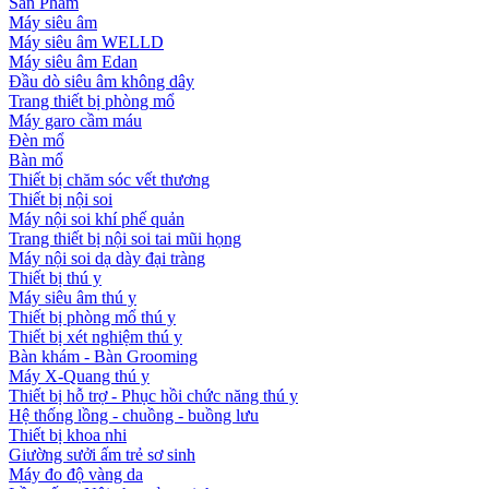
Sản Phẩm
Máy siêu âm
Máy siêu âm WELLD
Máy siêu âm Edan
Đầu dò siêu âm không dây
Trang thiết bị phòng mổ
Máy garo cầm máu
Đèn mổ
Bàn mổ
Thiết bị chăm sóc vết thương
Thiết bị nội soi
Máy nội soi khí phế quản
Trang thiết bị nội soi tai mũi họng
Máy nội soi dạ dày đại tràng
Thiết bị thú y
Máy siêu âm thú y
Thiết bị phòng mổ thú y
Thiết bị xét nghiệm thú y
Bàn khám - Bàn Grooming
Máy X-Quang thú y
Thiết bị hỗ trợ - Phục hồi chức năng thú y
Hệ thống lồng - chuồng - buồng lưu
Thiết bị khoa nhi
Giường sưởi ấm trẻ sơ sinh
Máy đo độ vàng da