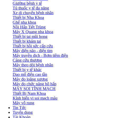
Giường bệnh y tế
Tủ thuốc y tế đa năng
Xe di chuyển bệnh nhân
Thiết bị Nha Khoa
Ghế nha khoa
Nồi Hấp Tiệt Trùng
Máy X Quang nha khoa
Thiết bị tai mũi họng
Thiết bị khám tai
Thiết bị hồi sức cấp cứu
Máy điện não - điện tim
Máy truyền dịch - Bơm tiêm điện
Cáng cứu thương
Máy theo dõi bệnh nhân
Thiết bị y tế khác
Dao mổ điện cao tần
Máy đo loãng xương
Máy đo chức năng hô hấp
MÁY SOI TĨNH MẠCH
Thiết Bị Nam Khoa
Kính hiển vi soi mạch máu
Máy vỗ rung
Tin Tức
Tuyển dụng
Tài Khoản