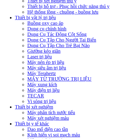
Thiết bị xét nghiệm thú y
Thiết bị hỗ trợ - Phục hồi chức năng thú y
Hệ thống lồng - chuồng - buồng lưu
Thiết bị vật lý trị liệu
Buồng oxy cao áp
Dụng cụ chỉnh hình
Dụng Cụ Tác Động Cột Sống
Dụng Cụ Tập Cho Người Tai Biến
Dụng Cụ Tập Cho Trẻ Bại Não
Giường kéo giãn
Laser trị liệu
Máy nén ép trị liệu
Máy siêu âm trị liệu
Máy Terahertz
MÁY TỪ TRƯỜNG TRỊ LIỆU
Máy xung kích
Máy điện trị liệu
TECAR
Vi sóng trị liệu
Thiết bị xét nghiệm
Máy phân tích nước tiểu
Máy xét nghiệm máu
Thiết bị y tế khác
Dao mổ điện cao tần
Kính hiển vi soi mạch máu