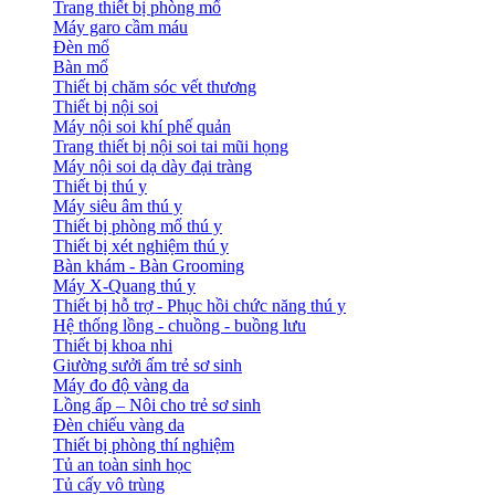
Trang thiết bị phòng mổ
Máy garo cầm máu
Đèn mổ
Bàn mổ
Thiết bị chăm sóc vết thương
Thiết bị nội soi
Máy nội soi khí phế quản
Trang thiết bị nội soi tai mũi họng
Máy nội soi dạ dày đại tràng
Thiết bị thú y
Máy siêu âm thú y
Thiết bị phòng mổ thú y
Thiết bị xét nghiệm thú y
Bàn khám - Bàn Grooming
Máy X-Quang thú y
Thiết bị hỗ trợ - Phục hồi chức năng thú y
Hệ thống lồng - chuồng - buồng lưu
Thiết bị khoa nhi
Giường sưởi ấm trẻ sơ sinh
Máy đo độ vàng da
Lồng ấp – Nôi cho trẻ sơ sinh
Đèn chiếu vàng da
Thiết bị phòng thí nghiệm
Tủ an toàn sinh học
Tủ cấy vô trùng