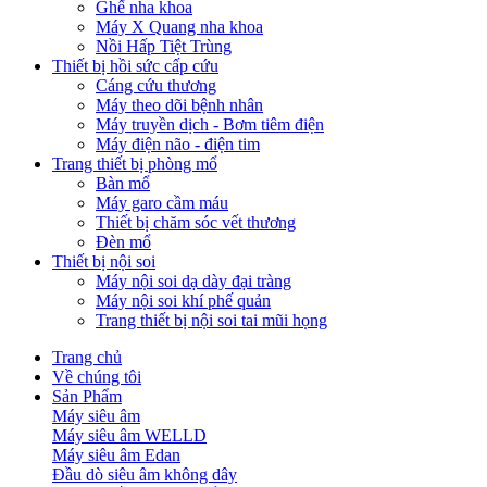
Ghế nha khoa
Máy X Quang nha khoa
Nồi Hấp Tiệt Trùng
Thiết bị hồi sức cấp cứu
Cáng cứu thương
Máy theo dõi bệnh nhân
Máy truyền dịch - Bơm tiêm điện
Máy điện não - điện tim
Trang thiết bị phòng mổ
Bàn mổ
Máy garo cầm máu
Thiết bị chăm sóc vết thương
Đèn mổ
Thiết bị nội soi
Máy nội soi dạ dày đại tràng
Máy nội soi khí phế quản
Trang thiết bị nội soi tai mũi họng
Trang chủ
Về chúng tôi
Sản Phẩm
Máy siêu âm
Máy siêu âm WELLD
Máy siêu âm Edan
Đầu dò siêu âm không dây