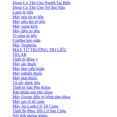
Dụng Cụ Tập Cho Người Tai Biến
Dụng Cụ Tập Cho Trẻ Bại Não
Laser trị liệu
Máy nén ép trị liệu
Máy siêu âm trị liệu
Máy xung kích
Máy điện trị liệu
Vi sóng trị liệu
Giường kéo giãn
Máy Terahertz
MÁY TỪ TRƯỜNG TRỊ LIỆU
TECAR
Thiết bị đông y
Máy sắc thuốc
Máy làm viên hoàn
Máy nghiền thuốc
Máy thái thuốc
Tủ sấy dược liệu
Thiết bị Sản Phụ Khoa
Bàn khám sản phụ khoa
Máy Ozone điều trị bệnh phụ khoa
Máy soi cổ tử cung
Máy Áp Lạnh Cổ Tử Cung
Thiết Bị Phục Hồi Cơ Sàn Chậu
Nội thất phòng khám