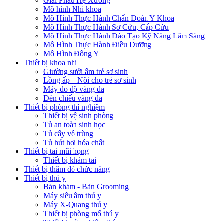
Giải Phẫu Hệ Xương
Mô hình Nhi khoa
Mô Hình Thực Hành Chẩn Đoán Y Khoa
Mô Hình Thực Hành Sơ Cứu, Cấp Cứu
Mô Hình Thực Hành Đào Tạo Kỹ Năng Lâm Sàng
Mô Hình Thực Hành Điều Dưỡng
Mô Hình Đông Y
Thiết bị khoa nhi
Giường sưởi ấm trẻ sơ sinh
Lồng ấp – Nôi cho trẻ sơ sinh
Máy đo độ vàng da
Đèn chiếu vàng da
Thiết bị phòng thí nghiệm
Thiết bị vệ sinh phòng
Tủ an toàn sinh học
Tủ cấy vô trùng
Tủ hút hơi hóa chất
Thiết bị tai mũi họng
Thiết bị khám tai
Thiết bị thăm dò chức năng
Thiết bị thú y
Bàn khám - Bàn Grooming
Máy siêu âm thú y
Máy X-Quang thú y
Thiết bị phòng mổ thú y