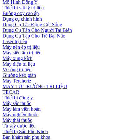
Mô Hình Đông Y
Thiết bị vật lý trị liệu
Buồng oxy cao áp
Dụng cụ chỉnh hình
Dụng Cụ Tác Động Cột Sống
Dụng Cụ Tập Cho Người Tai Biến
Dụng Cụ Tập Cho Trẻ Bại Não
Laser trị liệu
Máy nén ép trị liệu
Máy siêu âm trị liệu
Máy xung kích
Máy điện trị liệu
Vi sóng trị liệu
Giường kéo giãn
Máy Terahertz
MÁY TỪ TRƯỜNG TRỊ LIỆU
TECAR
Thiết bị đông y
Máy sắc thuốc
Máy làm viên hoàn
Máy nghiền thuốc
Máy thái thuốc
Tủ sấy dược liệu
Thiết bị Sản Phụ Khoa
Bàn khám sản phụ khoa