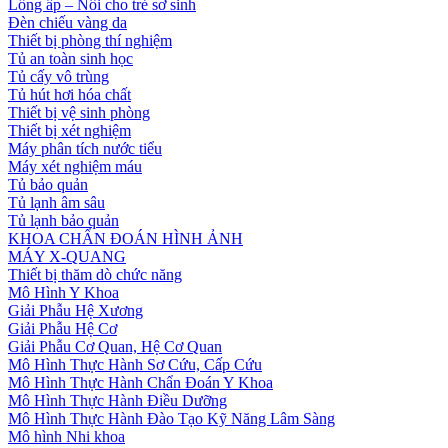
Lồng ấp – Nôi cho trẻ sơ sinh
Đèn chiếu vàng da
Thiết bị phòng thí nghiệm
Tủ an toàn sinh học
Tủ cấy vô trùng
Tủ hút hơi hóa chất
Thiết bị vệ sinh phòng
Thiết bị xét nghiệm
Máy phân tích nước tiểu
Máy xét nghiệm máu
Tủ bảo quản
Tủ lạnh âm sâu
Tủ lạnh bảo quản
KHOA CHẨN ĐOÁN HÌNH ẢNH
MÁY X-QUANG
Thiết bị thăm dò chức năng
Mô Hình Y Khoa
Giải Phẫu Hệ Xương
Giải Phẫu Hệ Cơ
Giải Phẫu Cơ Quan, Hệ Cơ Quan
Mô Hình Thực Hành Sơ Cứu, Cấp Cứu
Mô Hình Thực Hành Chẩn Đoán Y Khoa
Mô Hình Thực Hành Điều Dưỡng
Mô Hình Thực Hành Đào Tạo Kỹ Năng Lâm Sàng
Mô hình Nhi khoa