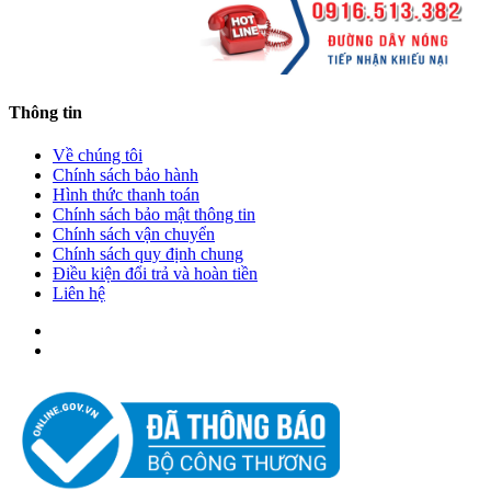
Thông tin
Về chúng tôi
Chính sách bảo hành
Hình thức thanh toán
Chính sách bảo mật thông tin
Chính sách vận chuyển
Chính sách quy định chung
Điều kiện đổi trả và hoàn tiền
Liên hệ