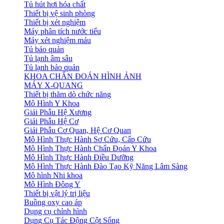
Tủ hút hơi hóa chất
Thiết bị vệ sinh phòng
Thiết bị xét nghiệm
Máy phân tích nước tiểu
Máy xét nghiệm máu
Tủ bảo quản
Tủ lạnh âm sâu
Tủ lạnh bảo quản
KHOA CHẨN ĐOÁN HÌNH ẢNH
MÁY X-QUANG
Thiết bị thăm dò chức năng
Mô Hình Y Khoa
Giải Phẫu Hệ Xương
Giải Phẫu Hệ Cơ
Giải Phẫu Cơ Quan, Hệ Cơ Quan
Mô Hình Thực Hành Sơ Cứu, Cấp Cứu
Mô Hình Thực Hành Chẩn Đoán Y Khoa
Mô Hình Thực Hành Điều Dưỡng
Mô Hình Thực Hành Đào Tạo Kỹ Năng Lâm Sàng
Mô hình Nhi khoa
Mô Hình Đông Y
Thiết bị vật lý trị liệu
Buồng oxy cao áp
Dụng cụ chỉnh hình
Dụng Cụ Tác Động Cột Sống