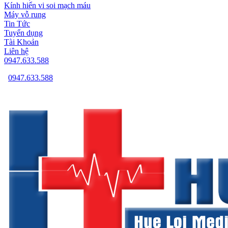
Kính hiển vi soi mạch máu
Máy vỗ rung
Tin Tức
Tuyển dụng
Tài Khoản
Liên hệ
0947.633.588
0947.633.588