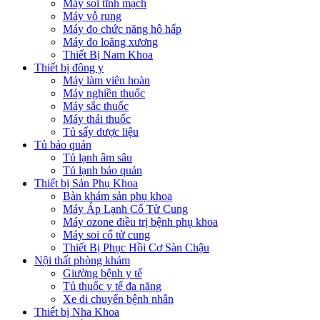
Máy soi tĩnh mạch
Máy vỗ rung
Máy đo chức năng hô hấp
Máy đo loãng xương
Thiết Bị Nam Khoa
Thiết bị đông y
Máy làm viên hoàn
Máy nghiền thuốc
Máy sắc thuốc
Máy thái thuốc
Tủ sấy dược liệu
Tủ bảo quản
Tủ lạnh âm sâu
Tủ lạnh bảo quản
Thiết bị Sản Phụ Khoa
Bàn khám sản phụ khoa
Máy Áp Lạnh Cổ Tử Cung
Máy ozone điều trị bệnh phụ khoa
Máy soi cổ tử cung
Thiết Bị Phục Hồi Cơ Sàn Chậu
Nội thất phòng khám
Giường bệnh y tế
Tủ thuốc y tế đa năng
Xe di chuyển bệnh nhân
Thiết bị Nha Khoa