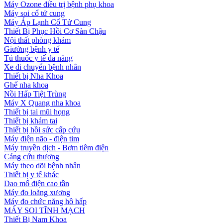
Máy Ozone điều trị bệnh phụ khoa
Máy soi cổ tử cung
Máy Áp Lạnh Cổ Tử Cung
Thiết Bị Phục Hồi Cơ Sàn Chậu
Nội thất phòng khám
Giường bệnh y tế
Tủ thuốc y tế đa năng
Xe di chuyển bệnh nhân
Thiết bị Nha Khoa
Ghế nha khoa
Nồi Hấp Tiệt Trùng
Máy X Quang nha khoa
Thiết bị tai mũi họng
Thiết bị khám tai
Thiết bị hồi sức cấp cứu
Máy điện não - điện tim
Máy truyền dịch - Bơm tiêm điện
Cáng cứu thương
Máy theo dõi bệnh nhân
Thiết bị y tế khác
Dao mổ điện cao tần
Máy đo loãng xương
Máy đo chức năng hô hấp
MÁY SOI TĨNH MẠCH
Thiết Bị Nam Khoa