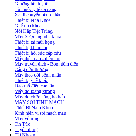
Giường bệnh y tế
Tủ thuốc y tế đa năng
Xe di chuyển bệnh nhân
Thiết bị Nha Khoa
Ghế nha khoa
Nồi Hấp Tiệt Trùng
Máy X Quang nha khoa
Thiết bị tai mũi họng
Thiết bị khám tai
Thiết bị hồi sức cấp cứu
Máy điện não - điện tim
Máy truyền dịch - Bơm tiêm điện
Cáng cứu thương
Máy theo dõi bệnh nhân
Thiết bị y tế khác
Dao mổ điện cao tần
Máy đo loãng xương
Máy đo chức năng hô hấp
MÁY SOI TĨNH MẠCH
Thiết Bị Nam Khoa
Kính hiển vi soi mạch máu
Máy vỗ rung
Tin Tức
Tuyển dụng
Tài Khoản