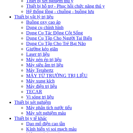
Thiết bị xét nghiệm thú y
Thiết bị hỗ trợ - Phục hồi chức năng thú y
Hệ thống lồng - chuồng - buồng lưu
Thiết bị vật lý trị liệu
Buồng oxy cao áp
Dụng cụ chỉnh hình
Dụng Cụ Tác Động Cột Sống
Dụng Cụ Tập Cho Người Tai Biến
Dụng Cụ Tập Cho Trẻ Bại Não
Giường kéo giãn
Laser trị liệu
Máy nén ép trị liệu
Máy siêu âm trị liệu
Máy Terahertz
MÁY TỪ TRƯỜNG TRỊ LIỆU
Máy xung kích
Máy điện trị liệu
TECAR
Vi sóng trị liệu
Thiết bị xét nghiệm
Máy phân tích nước tiểu
Máy xét nghiệm máu
Thiết bị y tế khác
Dao mổ điện cao tần
Kính hiển vi soi mạch máu