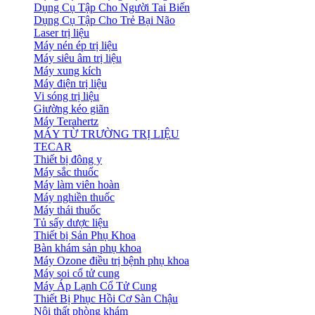
Dụng Cụ Tập Cho Người Tai Biến
Dụng Cụ Tập Cho Trẻ Bại Não
Laser trị liệu
Máy nén ép trị liệu
Máy siêu âm trị liệu
Máy xung kích
Máy điện trị liệu
Vi sóng trị liệu
Giường kéo giãn
Máy Terahertz
MÁY TỪ TRƯỜNG TRỊ LIỆU
TECAR
Thiết bị đông y
Máy sắc thuốc
Máy làm viên hoàn
Máy nghiền thuốc
Máy thái thuốc
Tủ sấy dược liệu
Thiết bị Sản Phụ Khoa
Bàn khám sản phụ khoa
Máy Ozone điều trị bệnh phụ khoa
Máy soi cổ tử cung
Máy Áp Lạnh Cổ Tử Cung
Thiết Bị Phục Hồi Cơ Sàn Chậu
Nội thất phòng khám