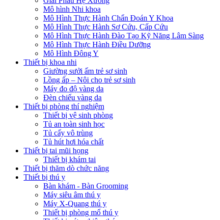
Giải Phẫu Hệ Xương
Mô hình Nhi khoa
Mô Hình Thực Hành Chẩn Đoán Y Khoa
Mô Hình Thực Hành Sơ Cứu, Cấp Cứu
Mô Hình Thực Hành Đào Tạo Kỹ Năng Lâm Sàng
Mô Hình Thực Hành Điều Dưỡng
Mô Hình Đông Y
Thiết bị khoa nhi
Giường sưởi ấm trẻ sơ sinh
Lồng ấp – Nôi cho trẻ sơ sinh
Máy đo độ vàng da
Đèn chiếu vàng da
Thiết bị phòng thí nghiệm
Thiết bị vệ sinh phòng
Tủ an toàn sinh học
Tủ cấy vô trùng
Tủ hút hơi hóa chất
Thiết bị tai mũi họng
Thiết bị khám tai
Thiết bị thăm dò chức năng
Thiết bị thú y
Bàn khám - Bàn Grooming
Máy siêu âm thú y
Máy X-Quang thú y
Thiết bị phòng mổ thú y