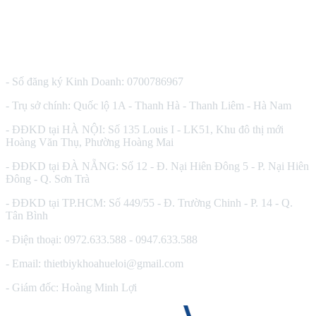
CÔNG TY TNHH THIẾT BỊ Y TẾ HUÊ LỢI
- Số đăng ký Kinh Doanh: 0700786967
- Trụ sở chính: Quốc lộ 1A - Thanh Hà - Thanh Liêm - Hà Nam
- ĐĐKD tại HÀ NỘI: Số 135 Louis I - LK51, Khu đô thị mới
Hoàng Văn Thụ, Phường Hoàng Mai
- ĐĐKD tại ĐÀ NẴNG: Số 12 - Đ. Nại Hiên Đông 5 - P. Nại Hiên
Đông - Q. Sơn Trà
- ĐĐKD tại TP.HCM: Số 449/55 - Đ. Trường Chinh - P. 14 - Q.
Tân Bình
- Điện thoại: 0972.633.588 - 0947.633.588
- Email: thietbiykhoahueloi@gmail.com
- Giám đốc: Hoàng Minh Lợi