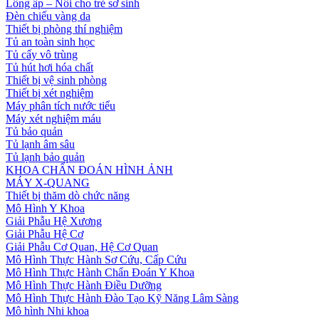
Lồng ấp – Nôi cho trẻ sơ sinh
Đèn chiếu vàng da
Thiết bị phòng thí nghiệm
Tủ an toàn sinh học
Tủ cấy vô trùng
Tủ hút hơi hóa chất
Thiết bị vệ sinh phòng
Thiết bị xét nghiệm
Máy phân tích nước tiểu
Máy xét nghiệm máu
Tủ bảo quản
Tủ lạnh âm sâu
Tủ lạnh bảo quản
KHOA CHẨN ĐOÁN HÌNH ẢNH
MÁY X-QUANG
Thiết bị thăm dò chức năng
Mô Hình Y Khoa
Giải Phẫu Hệ Xương
Giải Phẫu Hệ Cơ
Giải Phẫu Cơ Quan, Hệ Cơ Quan
Mô Hình Thực Hành Sơ Cứu, Cấp Cứu
Mô Hình Thực Hành Chẩn Đoán Y Khoa
Mô Hình Thực Hành Điều Dưỡng
Mô Hình Thực Hành Đào Tạo Kỹ Năng Lâm Sàng
Mô hình Nhi khoa