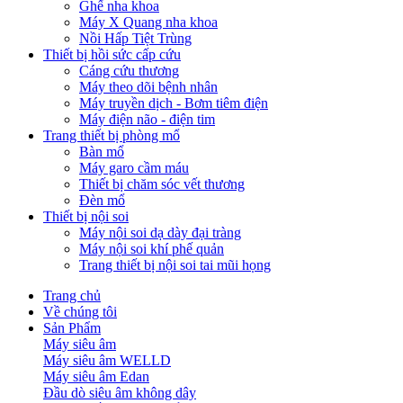
Ghế nha khoa
Máy X Quang nha khoa
Nồi Hấp Tiệt Trùng
Thiết bị hồi sức cấp cứu
Cáng cứu thương
Máy theo dõi bệnh nhân
Máy truyền dịch - Bơm tiêm điện
Máy điện não - điện tim
Trang thiết bị phòng mổ
Bàn mổ
Máy garo cầm máu
Thiết bị chăm sóc vết thương
Đèn mổ
Thiết bị nội soi
Máy nội soi dạ dày đại tràng
Máy nội soi khí phế quản
Trang thiết bị nội soi tai mũi họng
Trang chủ
Về chúng tôi
Sản Phẩm
Máy siêu âm
Máy siêu âm WELLD
Máy siêu âm Edan
Đầu dò siêu âm không dây