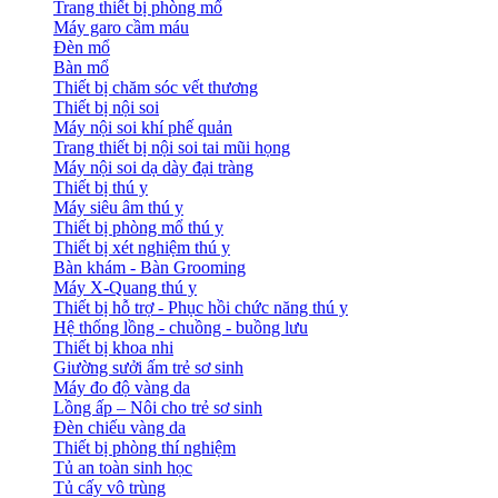
Trang thiết bị phòng mổ
Máy garo cầm máu
Đèn mổ
Bàn mổ
Thiết bị chăm sóc vết thương
Thiết bị nội soi
Máy nội soi khí phế quản
Trang thiết bị nội soi tai mũi họng
Máy nội soi dạ dày đại tràng
Thiết bị thú y
Máy siêu âm thú y
Thiết bị phòng mổ thú y
Thiết bị xét nghiệm thú y
Bàn khám - Bàn Grooming
Máy X-Quang thú y
Thiết bị hỗ trợ - Phục hồi chức năng thú y
Hệ thống lồng - chuồng - buồng lưu
Thiết bị khoa nhi
Giường sưởi ấm trẻ sơ sinh
Máy đo độ vàng da
Lồng ấp – Nôi cho trẻ sơ sinh
Đèn chiếu vàng da
Thiết bị phòng thí nghiệm
Tủ an toàn sinh học
Tủ cấy vô trùng