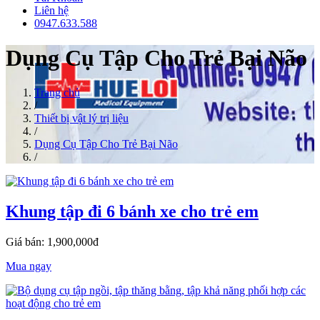
Liên hệ
0947.633.588
Dụng Cụ Tập Cho Trẻ Bại Não
Trang chủ
/
Thiết bị vật lý trị liệu
/
Dụng Cụ Tập Cho Trẻ Bại Não
/
Khung tập đi 6 bánh xe cho trẻ em
Giá bán: 1,900,000đ
Mua ngay