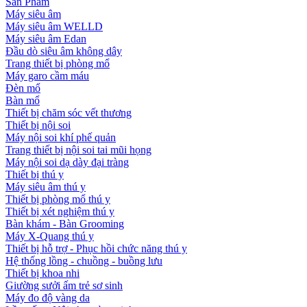
Sản Phẩm
Máy siêu âm
Máy siêu âm WELLD
Máy siêu âm Edan
Đầu dò siêu âm không dây
Trang thiết bị phòng mổ
Máy garo cầm máu
Đèn mổ
Bàn mổ
Thiết bị chăm sóc vết thương
Thiết bị nội soi
Máy nội soi khí phế quản
Trang thiết bị nội soi tai mũi họng
Máy nội soi dạ dày đại tràng
Thiết bị thú y
Máy siêu âm thú y
Thiết bị phòng mổ thú y
Thiết bị xét nghiệm thú y
Bàn khám - Bàn Grooming
Máy X-Quang thú y
Thiết bị hỗ trợ - Phục hồi chức năng thú y
Hệ thống lồng - chuồng - buồng lưu
Thiết bị khoa nhi
Giường sưởi ấm trẻ sơ sinh
Máy đo độ vàng da