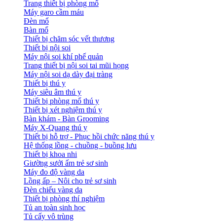
Trang thiết bị phòng mổ
Máy garo cầm máu
Đèn mổ
Bàn mổ
Thiết bị chăm sóc vết thương
Thiết bị nội soi
Máy nội soi khí phế quản
Trang thiết bị nội soi tai mũi họng
Máy nội soi dạ dày đại tràng
Thiết bị thú y
Máy siêu âm thú y
Thiết bị phòng mổ thú y
Thiết bị xét nghiệm thú y
Bàn khám - Bàn Grooming
Máy X-Quang thú y
Thiết bị hỗ trợ - Phục hồi chức năng thú y
Hệ thống lồng - chuồng - buồng lưu
Thiết bị khoa nhi
Giường sưởi ấm trẻ sơ sinh
Máy đo độ vàng da
Lồng ấp – Nôi cho trẻ sơ sinh
Đèn chiếu vàng da
Thiết bị phòng thí nghiệm
Tủ an toàn sinh học
Tủ cấy vô trùng