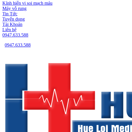
Kính hiển vi soi mạch máu
Máy vỗ rung
Tin Tức
Tuyển dụng
Tài Khoản
Liên hệ
0947.633.588
0947.633.588