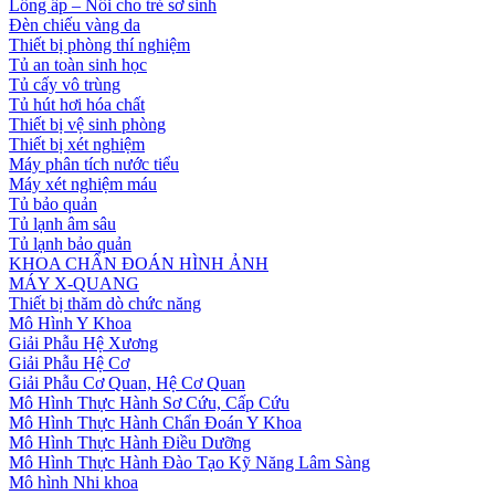
Lồng ấp – Nôi cho trẻ sơ sinh
Đèn chiếu vàng da
Thiết bị phòng thí nghiệm
Tủ an toàn sinh học
Tủ cấy vô trùng
Tủ hút hơi hóa chất
Thiết bị vệ sinh phòng
Thiết bị xét nghiệm
Máy phân tích nước tiểu
Máy xét nghiệm máu
Tủ bảo quản
Tủ lạnh âm sâu
Tủ lạnh bảo quản
KHOA CHẨN ĐOÁN HÌNH ẢNH
MÁY X-QUANG
Thiết bị thăm dò chức năng
Mô Hình Y Khoa
Giải Phẫu Hệ Xương
Giải Phẫu Hệ Cơ
Giải Phẫu Cơ Quan, Hệ Cơ Quan
Mô Hình Thực Hành Sơ Cứu, Cấp Cứu
Mô Hình Thực Hành Chẩn Đoán Y Khoa
Mô Hình Thực Hành Điều Dưỡng
Mô Hình Thực Hành Đào Tạo Kỹ Năng Lâm Sàng
Mô hình Nhi khoa