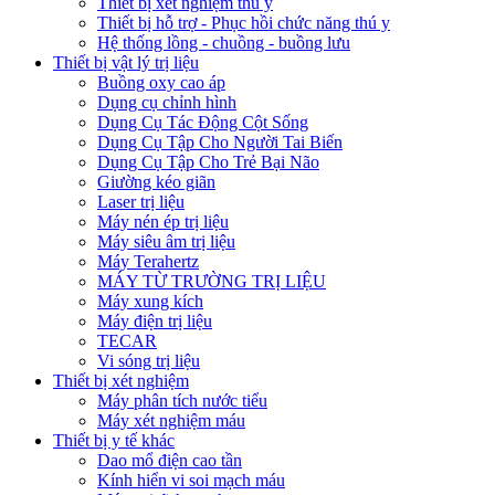
Thiết bị xét nghiệm thú y
Thiết bị hỗ trợ - Phục hồi chức năng thú y
Hệ thống lồng - chuồng - buồng lưu
Thiết bị vật lý trị liệu
Buồng oxy cao áp
Dụng cụ chỉnh hình
Dụng Cụ Tác Động Cột Sống
Dụng Cụ Tập Cho Người Tai Biến
Dụng Cụ Tập Cho Trẻ Bại Não
Giường kéo giãn
Laser trị liệu
Máy nén ép trị liệu
Máy siêu âm trị liệu
Máy Terahertz
MÁY TỪ TRƯỜNG TRỊ LIỆU
Máy xung kích
Máy điện trị liệu
TECAR
Vi sóng trị liệu
Thiết bị xét nghiệm
Máy phân tích nước tiểu
Máy xét nghiệm máu
Thiết bị y tế khác
Dao mổ điện cao tần
Kính hiển vi soi mạch máu