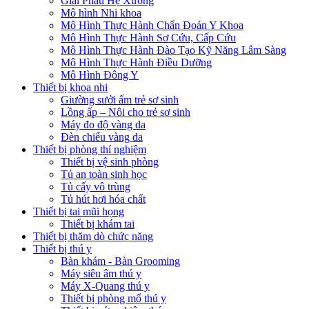
Giải Phẫu Hệ Xương
Mô hình Nhi khoa
Mô Hình Thực Hành Chẩn Đoán Y Khoa
Mô Hình Thực Hành Sơ Cứu, Cấp Cứu
Mô Hình Thực Hành Đào Tạo Kỹ Năng Lâm Sàng
Mô Hình Thực Hành Điều Dưỡng
Mô Hình Đông Y
Thiết bị khoa nhi
Giường sưởi ấm trẻ sơ sinh
Lồng ấp – Nôi cho trẻ sơ sinh
Máy đo độ vàng da
Đèn chiếu vàng da
Thiết bị phòng thí nghiệm
Thiết bị vệ sinh phòng
Tủ an toàn sinh học
Tủ cấy vô trùng
Tủ hút hơi hóa chất
Thiết bị tai mũi họng
Thiết bị khám tai
Thiết bị thăm dò chức năng
Thiết bị thú y
Bàn khám - Bàn Grooming
Máy siêu âm thú y
Máy X-Quang thú y
Thiết bị phòng mổ thú y