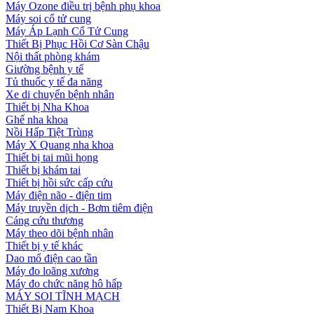
Máy Ozone điều trị bệnh phụ khoa
Máy soi cổ tử cung
Máy Áp Lạnh Cổ Tử Cung
Thiết Bị Phục Hồi Cơ Sàn Chậu
Nội thất phòng khám
Giường bệnh y tế
Tủ thuốc y tế đa năng
Xe di chuyển bệnh nhân
Thiết bị Nha Khoa
Ghế nha khoa
Nồi Hấp Tiệt Trùng
Máy X Quang nha khoa
Thiết bị tai mũi họng
Thiết bị khám tai
Thiết bị hồi sức cấp cứu
Máy điện não - điện tim
Máy truyền dịch - Bơm tiêm điện
Cáng cứu thương
Máy theo dõi bệnh nhân
Thiết bị y tế khác
Dao mổ điện cao tần
Máy đo loãng xương
Máy đo chức năng hô hấp
MÁY SOI TĨNH MẠCH
Thiết Bị Nam Khoa