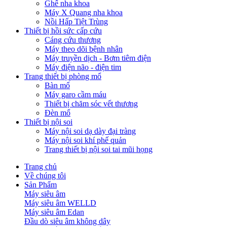
Ghế nha khoa
Máy X Quang nha khoa
Nồi Hấp Tiệt Trùng
Thiết bị hồi sức cấp cứu
Cáng cứu thương
Máy theo dõi bệnh nhân
Máy truyền dịch - Bơm tiêm điện
Máy điện não - điện tim
Trang thiết bị phòng mổ
Bàn mổ
Máy garo cầm máu
Thiết bị chăm sóc vết thương
Đèn mổ
Thiết bị nội soi
Máy nội soi dạ dày đại tràng
Máy nội soi khí phế quản
Trang thiết bị nội soi tai mũi họng
Trang chủ
Về chúng tôi
Sản Phẩm
Máy siêu âm
Máy siêu âm WELLD
Máy siêu âm Edan
Đầu dò siêu âm không dây