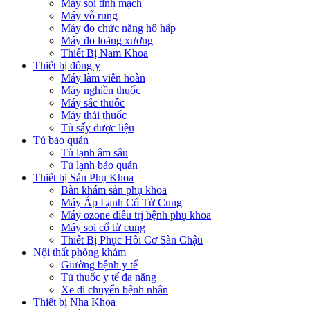
Máy soi tĩnh mạch
Máy vỗ rung
Máy đo chức năng hô hấp
Máy đo loãng xương
Thiết Bị Nam Khoa
Thiết bị đông y
Máy làm viên hoàn
Máy nghiền thuốc
Máy sắc thuốc
Máy thái thuốc
Tủ sấy dược liệu
Tủ bảo quản
Tủ lạnh âm sâu
Tủ lạnh bảo quản
Thiết bị Sản Phụ Khoa
Bàn khám sản phụ khoa
Máy Áp Lạnh Cổ Tử Cung
Máy ozone điều trị bệnh phụ khoa
Máy soi cổ tử cung
Thiết Bị Phục Hồi Cơ Sàn Chậu
Nội thất phòng khám
Giường bệnh y tế
Tủ thuốc y tế đa năng
Xe di chuyển bệnh nhân
Thiết bị Nha Khoa