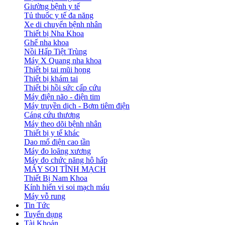
Giường bệnh y tế
Tủ thuốc y tế đa năng
Xe di chuyển bệnh nhân
Thiết bị Nha Khoa
Ghế nha khoa
Nồi Hấp Tiệt Trùng
Máy X Quang nha khoa
Thiết bị tai mũi họng
Thiết bị khám tai
Thiết bị hồi sức cấp cứu
Máy điện não - điện tim
Máy truyền dịch - Bơm tiêm điện
Cáng cứu thương
Máy theo dõi bệnh nhân
Thiết bị y tế khác
Dao mổ điện cao tần
Máy đo loãng xương
Máy đo chức năng hô hấp
MÁY SOI TĨNH MẠCH
Thiết Bị Nam Khoa
Kính hiển vi soi mạch máu
Máy vỗ rung
Tin Tức
Tuyển dụng
Tài Khoản