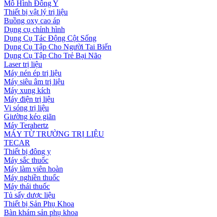
Mô Hình Đông Y
Thiết bị vật lý trị liệu
Buồng oxy cao áp
Dụng cụ chỉnh hình
Dụng Cụ Tác Động Cột Sống
Dụng Cụ Tập Cho Người Tai Biến
Dụng Cụ Tập Cho Trẻ Bại Não
Laser trị liệu
Máy nén ép trị liệu
Máy siêu âm trị liệu
Máy xung kích
Máy điện trị liệu
Vi sóng trị liệu
Giường kéo giãn
Máy Terahertz
MÁY TỪ TRƯỜNG TRỊ LIỆU
TECAR
Thiết bị đông y
Máy sắc thuốc
Máy làm viên hoàn
Máy nghiền thuốc
Máy thái thuốc
Tủ sấy dược liệu
Thiết bị Sản Phụ Khoa
Bàn khám sản phụ khoa