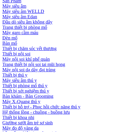
Sản Phẩm
Máy siêu âm
Máy siêu âm WELLD
Máy siêu âm Edan
Đầu dò siêu âm không dây
Trang thiết bị phòng mổ
Máy garo cầm máu
Đèn mổ
Bàn mổ
Thiết bị chăm sóc vết thương
Thiết bị nội soi
Máy nội soi khí phế quản
Trang thiết bị nội soi tai mũi họng
Máy nội soi dạ dày đại tràng
Thiết bị thú y
Máy siêu âm thú y
Thiết bị phòng mổ thú y
Thiết bị xét nghiệm thú y
Bàn khám - Bàn Grooming
Máy X-Quang thú y
Thiết bị hỗ trợ - Phục hồi chức năng thú y
Hệ thống lồng - chuồng - buồng lưu
Thiết bị khoa nhi
Giường sưởi ấm trẻ sơ sinh
Máy đo độ vàng da