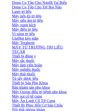
Dụng Cụ Tập Cho Người Tai Biến
Dụng Cụ Tập Cho Trẻ Bại Não
Laser trị liệu
Máy nén ép trị liệu
Máy siêu âm trị liệu
Máy xung kích
Máy điện trị liệu
Vi sóng trị liệu
Giường kéo giãn
Máy Terahertz
MÁY TỪ TRƯỜNG TRỊ LIỆU
TECAR
Thiết bị đông y
Máy sắc thuốc
Máy làm viên hoàn
Máy nghiền thuốc
Máy thái thuốc
Tủ sấy dược liệu
Thiết bị Sản Phụ Khoa
Bàn khám sản phụ khoa
Máy Ozone điều trị bệnh phụ khoa
Máy soi cổ tử cung
Máy Áp Lạnh Cổ Tử Cung
Thiết Bị Phục Hồi Cơ Sàn Chậu
Nội thất phòng khám