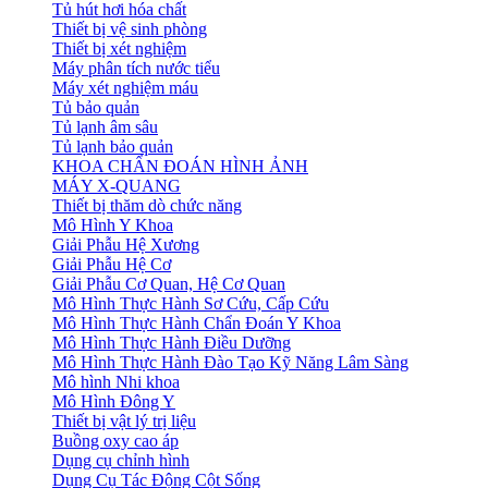
Tủ hút hơi hóa chất
Thiết bị vệ sinh phòng
Thiết bị xét nghiệm
Máy phân tích nước tiểu
Máy xét nghiệm máu
Tủ bảo quản
Tủ lạnh âm sâu
Tủ lạnh bảo quản
KHOA CHẨN ĐOÁN HÌNH ẢNH
MÁY X-QUANG
Thiết bị thăm dò chức năng
Mô Hình Y Khoa
Giải Phẫu Hệ Xương
Giải Phẫu Hệ Cơ
Giải Phẫu Cơ Quan, Hệ Cơ Quan
Mô Hình Thực Hành Sơ Cứu, Cấp Cứu
Mô Hình Thực Hành Chẩn Đoán Y Khoa
Mô Hình Thực Hành Điều Dưỡng
Mô Hình Thực Hành Đào Tạo Kỹ Năng Lâm Sàng
Mô hình Nhi khoa
Mô Hình Đông Y
Thiết bị vật lý trị liệu
Buồng oxy cao áp
Dụng cụ chỉnh hình
Dụng Cụ Tác Động Cột Sống