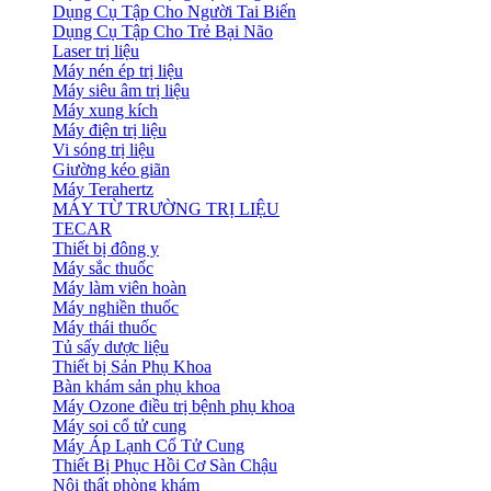
Dụng Cụ Tập Cho Người Tai Biến
Dụng Cụ Tập Cho Trẻ Bại Não
Laser trị liệu
Máy nén ép trị liệu
Máy siêu âm trị liệu
Máy xung kích
Máy điện trị liệu
Vi sóng trị liệu
Giường kéo giãn
Máy Terahertz
MÁY TỪ TRƯỜNG TRỊ LIỆU
TECAR
Thiết bị đông y
Máy sắc thuốc
Máy làm viên hoàn
Máy nghiền thuốc
Máy thái thuốc
Tủ sấy dược liệu
Thiết bị Sản Phụ Khoa
Bàn khám sản phụ khoa
Máy Ozone điều trị bệnh phụ khoa
Máy soi cổ tử cung
Máy Áp Lạnh Cổ Tử Cung
Thiết Bị Phục Hồi Cơ Sàn Chậu
Nội thất phòng khám