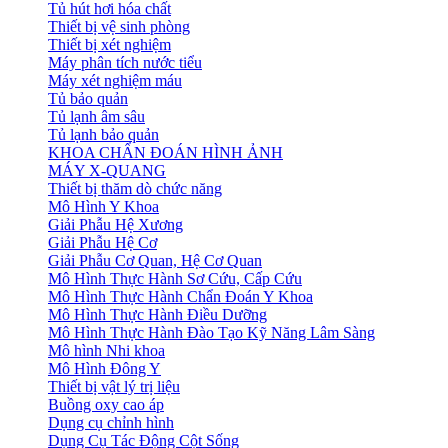
Tủ hút hơi hóa chất
Thiết bị vệ sinh phòng
Thiết bị xét nghiệm
Máy phân tích nước tiểu
Máy xét nghiệm máu
Tủ bảo quản
Tủ lạnh âm sâu
Tủ lạnh bảo quản
KHOA CHẨN ĐOÁN HÌNH ẢNH
MÁY X-QUANG
Thiết bị thăm dò chức năng
Mô Hình Y Khoa
Giải Phẫu Hệ Xương
Giải Phẫu Hệ Cơ
Giải Phẫu Cơ Quan, Hệ Cơ Quan
Mô Hình Thực Hành Sơ Cứu, Cấp Cứu
Mô Hình Thực Hành Chẩn Đoán Y Khoa
Mô Hình Thực Hành Điều Dưỡng
Mô Hình Thực Hành Đào Tạo Kỹ Năng Lâm Sàng
Mô hình Nhi khoa
Mô Hình Đông Y
Thiết bị vật lý trị liệu
Buồng oxy cao áp
Dụng cụ chỉnh hình
Dụng Cụ Tác Động Cột Sống