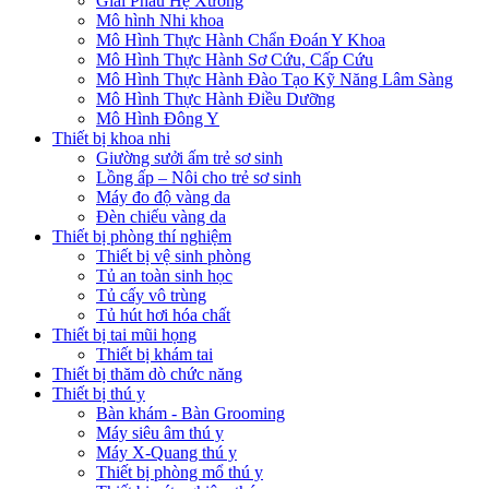
Giải Phẫu Hệ Xương
Mô hình Nhi khoa
Mô Hình Thực Hành Chẩn Đoán Y Khoa
Mô Hình Thực Hành Sơ Cứu, Cấp Cứu
Mô Hình Thực Hành Đào Tạo Kỹ Năng Lâm Sàng
Mô Hình Thực Hành Điều Dưỡng
Mô Hình Đông Y
Thiết bị khoa nhi
Giường sưởi ấm trẻ sơ sinh
Lồng ấp – Nôi cho trẻ sơ sinh
Máy đo độ vàng da
Đèn chiếu vàng da
Thiết bị phòng thí nghiệm
Thiết bị vệ sinh phòng
Tủ an toàn sinh học
Tủ cấy vô trùng
Tủ hút hơi hóa chất
Thiết bị tai mũi họng
Thiết bị khám tai
Thiết bị thăm dò chức năng
Thiết bị thú y
Bàn khám - Bàn Grooming
Máy siêu âm thú y
Máy X-Quang thú y
Thiết bị phòng mổ thú y