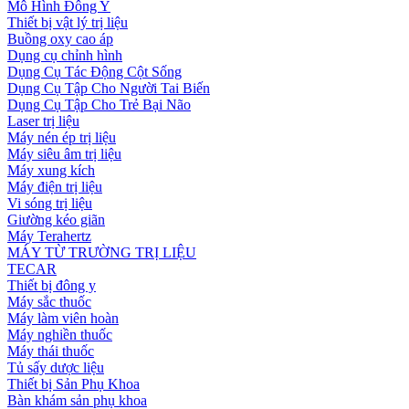
Mô Hình Đông Y
Thiết bị vật lý trị liệu
Buồng oxy cao áp
Dụng cụ chỉnh hình
Dụng Cụ Tác Động Cột Sống
Dụng Cụ Tập Cho Người Tai Biến
Dụng Cụ Tập Cho Trẻ Bại Não
Laser trị liệu
Máy nén ép trị liệu
Máy siêu âm trị liệu
Máy xung kích
Máy điện trị liệu
Vi sóng trị liệu
Giường kéo giãn
Máy Terahertz
MÁY TỪ TRƯỜNG TRỊ LIỆU
TECAR
Thiết bị đông y
Máy sắc thuốc
Máy làm viên hoàn
Máy nghiền thuốc
Máy thái thuốc
Tủ sấy dược liệu
Thiết bị Sản Phụ Khoa
Bàn khám sản phụ khoa