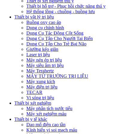
Thiết bị xét nghiệm thú y
Thiết bị hỗ trợ - Phục hồi chức năng thú y
Hệ thống lồng - chuồng - buồng lưu
Thiết bị vật lý trị liệu
Buồng oxy cao áp
Dụng cụ chỉnh hình
Dụng Cụ Tác Động Cột Sống
Dụng Cụ Tập Cho Người Tai Biến
Dụng Cụ Tập Cho Trẻ Bại Não
Giường kéo giãn
Laser trị liệu
Máy nén ép trị liệu
Máy siêu âm trị liệu
Máy Terahertz
MÁY TỪ TRƯỜNG TRỊ LIỆU
Máy xung kích
Máy điện trị liệu
TECAR
Vi sóng trị liệu
Thiết bị xét nghiệm
Máy phân tích nước tiểu
Máy xét nghiệm máu
Thiết bị y tế khác
Dao mổ điện cao tần
Kính hiển vi soi mạch máu