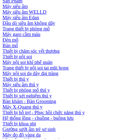
Sản Phẩm
Máy siêu âm
Máy siêu âm WELLD
Máy siêu âm Edan
Đầu dò siêu âm không dây
Trang thiết bị phòng mổ
Máy garo cầm máu
Đèn mổ
Bàn mổ
Thiết bị chăm sóc vết thương
Thiết bị nội soi
Máy nội soi khí phế quản
Trang thiết bị nội soi tai mũi họng
Máy nội soi dạ dày đại tràng
Thiết bị thú y
Máy siêu âm thú y
Thiết bị phòng mổ thú y
Thiết bị xét nghiệm thú y
Bàn khám - Bàn Grooming
Máy X-Quang thú y
Thiết bị hỗ trợ - Phục hồi chức năng thú y
Hệ thống lồng - chuồng - buồng lưu
Thiết bị khoa nhi
Giường sưởi ấm trẻ sơ sinh
Máy đo độ vàng da