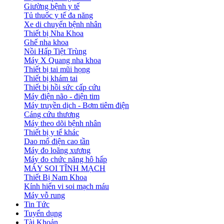
Giường bệnh y tế
Tủ thuốc y tế đa năng
Xe di chuyển bệnh nhân
Thiết bị Nha Khoa
Ghế nha khoa
Nồi Hấp Tiệt Trùng
Máy X Quang nha khoa
Thiết bị tai mũi họng
Thiết bị khám tai
Thiết bị hồi sức cấp cứu
Máy điện não - điện tim
Máy truyền dịch - Bơm tiêm điện
Cáng cứu thương
Máy theo dõi bệnh nhân
Thiết bị y tế khác
Dao mổ điện cao tần
Máy đo loãng xương
Máy đo chức năng hô hấp
MÁY SOI TĨNH MẠCH
Thiết Bị Nam Khoa
Kính hiển vi soi mạch máu
Máy vỗ rung
Tin Tức
Tuyển dụng
Tài Khoản