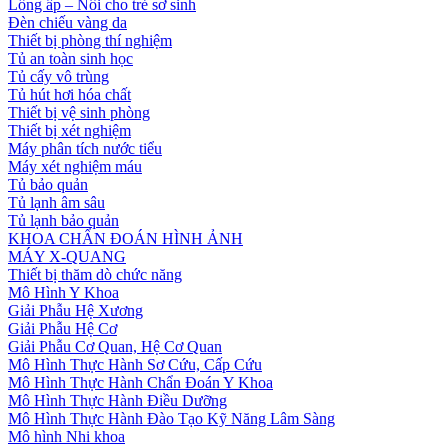
Lồng ấp – Nôi cho trẻ sơ sinh
Đèn chiếu vàng da
Thiết bị phòng thí nghiệm
Tủ an toàn sinh học
Tủ cấy vô trùng
Tủ hút hơi hóa chất
Thiết bị vệ sinh phòng
Thiết bị xét nghiệm
Máy phân tích nước tiểu
Máy xét nghiệm máu
Tủ bảo quản
Tủ lạnh âm sâu
Tủ lạnh bảo quản
KHOA CHẨN ĐOÁN HÌNH ẢNH
MÁY X-QUANG
Thiết bị thăm dò chức năng
Mô Hình Y Khoa
Giải Phẫu Hệ Xương
Giải Phẫu Hệ Cơ
Giải Phẫu Cơ Quan, Hệ Cơ Quan
Mô Hình Thực Hành Sơ Cứu, Cấp Cứu
Mô Hình Thực Hành Chẩn Đoán Y Khoa
Mô Hình Thực Hành Điều Dưỡng
Mô Hình Thực Hành Đào Tạo Kỹ Năng Lâm Sàng
Mô hình Nhi khoa