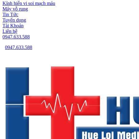
Kính hiển vi soi mạch máu
Máy vỗ rung
Tin Tức
Tuyển dụng
Tài Khoản
Liên hệ
0947.633.588
0947.633.588