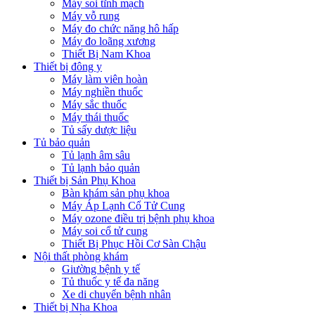
Máy soi tĩnh mạch
Máy vỗ rung
Máy đo chức năng hô hấp
Máy đo loãng xương
Thiết Bị Nam Khoa
Thiết bị đông y
Máy làm viên hoàn
Máy nghiền thuốc
Máy sắc thuốc
Máy thái thuốc
Tủ sấy dược liệu
Tủ bảo quản
Tủ lạnh âm sâu
Tủ lạnh bảo quản
Thiết bị Sản Phụ Khoa
Bàn khám sản phụ khoa
Máy Áp Lạnh Cổ Tử Cung
Máy ozone điều trị bệnh phụ khoa
Máy soi cổ tử cung
Thiết Bị Phục Hồi Cơ Sàn Chậu
Nội thất phòng khám
Giường bệnh y tế
Tủ thuốc y tế đa năng
Xe di chuyển bệnh nhân
Thiết bị Nha Khoa