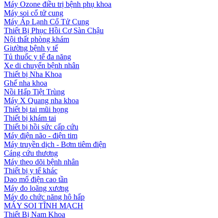
Máy Ozone điều trị bệnh phụ khoa
Máy soi cổ tử cung
Máy Áp Lạnh Cổ Tử Cung
Thiết Bị Phục Hồi Cơ Sàn Chậu
Nội thất phòng khám
Giường bệnh y tế
Tủ thuốc y tế đa năng
Xe di chuyển bệnh nhân
Thiết bị Nha Khoa
Ghế nha khoa
Nồi Hấp Tiệt Trùng
Máy X Quang nha khoa
Thiết bị tai mũi họng
Thiết bị khám tai
Thiết bị hồi sức cấp cứu
Máy điện não - điện tim
Máy truyền dịch - Bơm tiêm điện
Cáng cứu thương
Máy theo dõi bệnh nhân
Thiết bị y tế khác
Dao mổ điện cao tần
Máy đo loãng xương
Máy đo chức năng hô hấp
MÁY SOI TĨNH MẠCH
Thiết Bị Nam Khoa