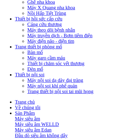
Ghế nha khoa
Máy X Quang nha khoa
Nồi Hấp Tiệt Trùng
Thiết bị hồi sức cấp cứu
Cáng cứu thương
Máy theo dõi bệnh nhân
Máy truyền dịch - Bơm tiêm điện
Máy điện não - điện tim
Trang thiết bị phòng mổ
Bàn mổ
Máy garo cầm máu
Thiết bị chăm sóc vết thương
Đèn mổ
Thiết bị nội soi
Máy nội soi dạ dày đại tràng
Máy nội soi khí phế quản
Trang thiết bị nội soi tai mũi họng
Trang chủ
Về chúng tôi
Sản Phẩm
Máy siêu âm
Máy siêu âm WELLD
Máy siêu âm Edan
Đầu dò siêu âm không dây