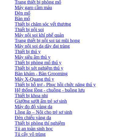
Trang thiết bị phòng mổ
Máy garo cầm máu
Đèn mổ
Bàn mổ
Thiết bị chăm sóc vết thương
Thiết bị nội soi
Máy nội soi khí phế quản
Trang thiết bị nội soi tai mũi họng
Máy nội soi dạ dày đại tràng
Thiết bị thú y
Máy siêu âm thú y
Thiết bị phòng mổ thú y
Thiết bị xét nghiệm thú y
Bàn khám - Bàn Grooming
Máy X-Quang thú y
Thiết bị hỗ trợ - Phục hồi chức năng thú y
Hệ thống lồng - chuồng - buồng lưu
Thiết bị khoa nhi
Giường sưởi ấm trẻ sơ sinh
Máy đo độ vàng da
Lồng ấp – Nôi cho trẻ sơ sinh
Đèn chiếu vàng da
Thiết bị phòng thí nghiệm
Tủ an toàn sinh học
Tủ cấy vô trùng