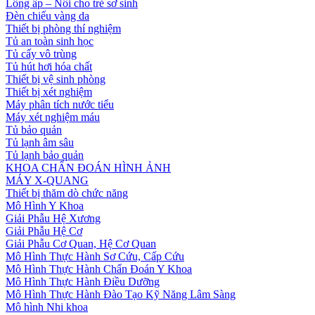
Lồng ấp – Nôi cho trẻ sơ sinh
Đèn chiếu vàng da
Thiết bị phòng thí nghiệm
Tủ an toàn sinh học
Tủ cấy vô trùng
Tủ hút hơi hóa chất
Thiết bị vệ sinh phòng
Thiết bị xét nghiệm
Máy phân tích nước tiểu
Máy xét nghiệm máu
Tủ bảo quản
Tủ lạnh âm sâu
Tủ lạnh bảo quản
KHOA CHẨN ĐOÁN HÌNH ẢNH
MÁY X-QUANG
Thiết bị thăm dò chức năng
Mô Hình Y Khoa
Giải Phẫu Hệ Xương
Giải Phẫu Hệ Cơ
Giải Phẫu Cơ Quan, Hệ Cơ Quan
Mô Hình Thực Hành Sơ Cứu, Cấp Cứu
Mô Hình Thực Hành Chẩn Đoán Y Khoa
Mô Hình Thực Hành Điều Dưỡng
Mô Hình Thực Hành Đào Tạo Kỹ Năng Lâm Sàng
Mô hình Nhi khoa