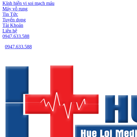
Kính hiển vi soi mạch máu
Máy vỗ rung
Tin Tức
Tuyển dụng
Tài Khoản
Liên hệ
0947.633.588
0947.633.588