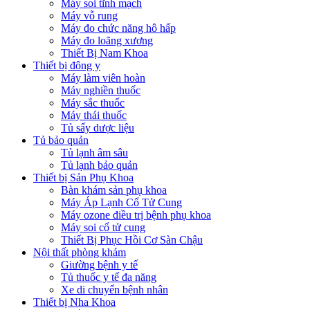
Máy soi tĩnh mạch
Máy vỗ rung
Máy đo chức năng hô hấp
Máy đo loãng xương
Thiết Bị Nam Khoa
Thiết bị đông y
Máy làm viên hoàn
Máy nghiền thuốc
Máy sắc thuốc
Máy thái thuốc
Tủ sấy dược liệu
Tủ bảo quản
Tủ lạnh âm sâu
Tủ lạnh bảo quản
Thiết bị Sản Phụ Khoa
Bàn khám sản phụ khoa
Máy Áp Lạnh Cổ Tử Cung
Máy ozone điều trị bệnh phụ khoa
Máy soi cổ tử cung
Thiết Bị Phục Hồi Cơ Sàn Chậu
Nội thất phòng khám
Giường bệnh y tế
Tủ thuốc y tế đa năng
Xe di chuyển bệnh nhân
Thiết bị Nha Khoa