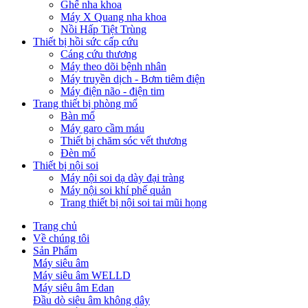
Ghế nha khoa
Máy X Quang nha khoa
Nồi Hấp Tiệt Trùng
Thiết bị hồi sức cấp cứu
Cáng cứu thương
Máy theo dõi bệnh nhân
Máy truyền dịch - Bơm tiêm điện
Máy điện não - điện tim
Trang thiết bị phòng mổ
Bàn mổ
Máy garo cầm máu
Thiết bị chăm sóc vết thương
Đèn mổ
Thiết bị nội soi
Máy nội soi dạ dày đại tràng
Máy nội soi khí phế quản
Trang thiết bị nội soi tai mũi họng
Trang chủ
Về chúng tôi
Sản Phẩm
Máy siêu âm
Máy siêu âm WELLD
Máy siêu âm Edan
Đầu dò siêu âm không dây