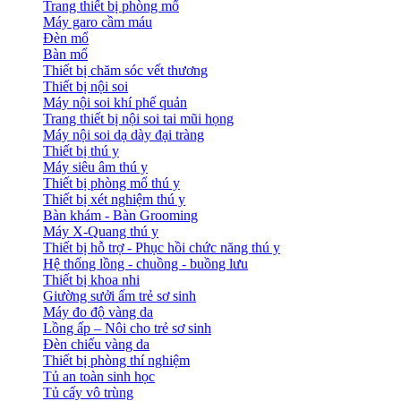
Trang thiết bị phòng mổ
Máy garo cầm máu
Đèn mổ
Bàn mổ
Thiết bị chăm sóc vết thương
Thiết bị nội soi
Máy nội soi khí phế quản
Trang thiết bị nội soi tai mũi họng
Máy nội soi dạ dày đại tràng
Thiết bị thú y
Máy siêu âm thú y
Thiết bị phòng mổ thú y
Thiết bị xét nghiệm thú y
Bàn khám - Bàn Grooming
Máy X-Quang thú y
Thiết bị hỗ trợ - Phục hồi chức năng thú y
Hệ thống lồng - chuồng - buồng lưu
Thiết bị khoa nhi
Giường sưởi ấm trẻ sơ sinh
Máy đo độ vàng da
Lồng ấp – Nôi cho trẻ sơ sinh
Đèn chiếu vàng da
Thiết bị phòng thí nghiệm
Tủ an toàn sinh học
Tủ cấy vô trùng