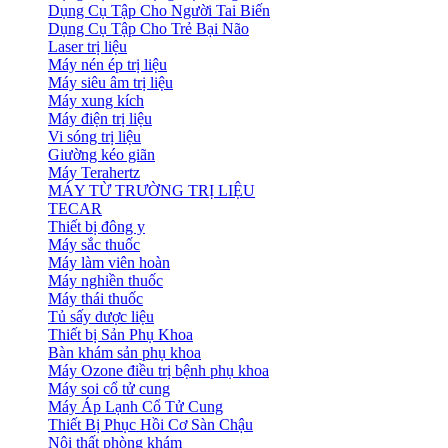
Dụng Cụ Tập Cho Người Tai Biến
Dụng Cụ Tập Cho Trẻ Bại Não
Laser trị liệu
Máy nén ép trị liệu
Máy siêu âm trị liệu
Máy xung kích
Máy điện trị liệu
Vi sóng trị liệu
Giường kéo giãn
Máy Terahertz
MÁY TỪ TRƯỜNG TRỊ LIỆU
TECAR
Thiết bị đông y
Máy sắc thuốc
Máy làm viên hoàn
Máy nghiền thuốc
Máy thái thuốc
Tủ sấy dược liệu
Thiết bị Sản Phụ Khoa
Bàn khám sản phụ khoa
Máy Ozone điều trị bệnh phụ khoa
Máy soi cổ tử cung
Máy Áp Lạnh Cổ Tử Cung
Thiết Bị Phục Hồi Cơ Sàn Chậu
Nội thất phòng khám