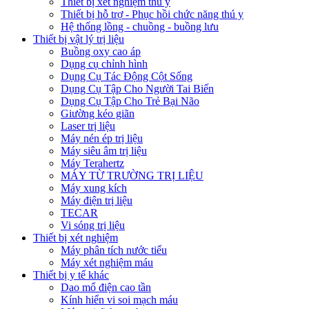
Thiết bị xét nghiệm thú y
Thiết bị hỗ trợ - Phục hồi chức năng thú y
Hệ thống lồng - chuồng - buồng lưu
Thiết bị vật lý trị liệu
Buồng oxy cao áp
Dụng cụ chỉnh hình
Dụng Cụ Tác Động Cột Sống
Dụng Cụ Tập Cho Người Tai Biến
Dụng Cụ Tập Cho Trẻ Bại Não
Giường kéo giãn
Laser trị liệu
Máy nén ép trị liệu
Máy siêu âm trị liệu
Máy Terahertz
MÁY TỪ TRƯỜNG TRỊ LIỆU
Máy xung kích
Máy điện trị liệu
TECAR
Vi sóng trị liệu
Thiết bị xét nghiệm
Máy phân tích nước tiểu
Máy xét nghiệm máu
Thiết bị y tế khác
Dao mổ điện cao tần
Kính hiển vi soi mạch máu