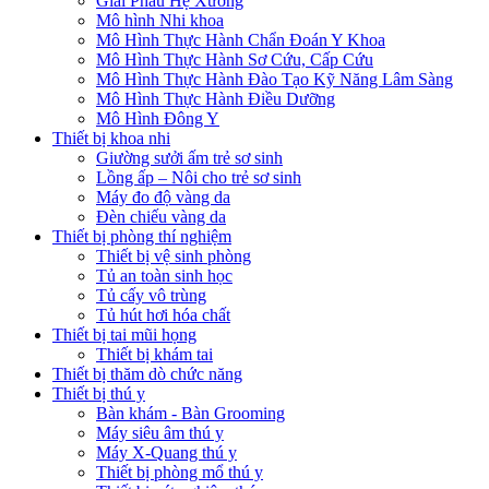
Giải Phẫu Hệ Xương
Mô hình Nhi khoa
Mô Hình Thực Hành Chẩn Đoán Y Khoa
Mô Hình Thực Hành Sơ Cứu, Cấp Cứu
Mô Hình Thực Hành Đào Tạo Kỹ Năng Lâm Sàng
Mô Hình Thực Hành Điều Dưỡng
Mô Hình Đông Y
Thiết bị khoa nhi
Giường sưởi ấm trẻ sơ sinh
Lồng ấp – Nôi cho trẻ sơ sinh
Máy đo độ vàng da
Đèn chiếu vàng da
Thiết bị phòng thí nghiệm
Thiết bị vệ sinh phòng
Tủ an toàn sinh học
Tủ cấy vô trùng
Tủ hút hơi hóa chất
Thiết bị tai mũi họng
Thiết bị khám tai
Thiết bị thăm dò chức năng
Thiết bị thú y
Bàn khám - Bàn Grooming
Máy siêu âm thú y
Máy X-Quang thú y
Thiết bị phòng mổ thú y