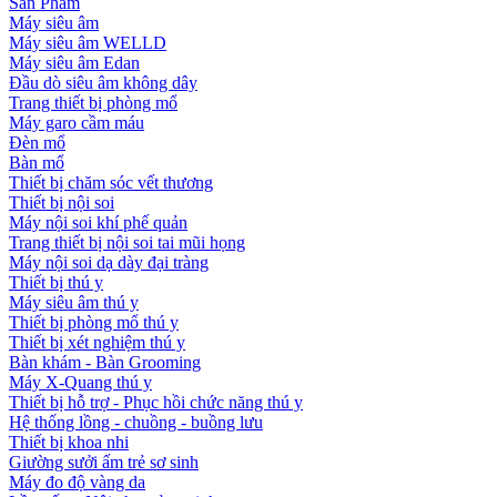
Sản Phẩm
Máy siêu âm
Máy siêu âm WELLD
Máy siêu âm Edan
Đầu dò siêu âm không dây
Trang thiết bị phòng mổ
Máy garo cầm máu
Đèn mổ
Bàn mổ
Thiết bị chăm sóc vết thương
Thiết bị nội soi
Máy nội soi khí phế quản
Trang thiết bị nội soi tai mũi họng
Máy nội soi dạ dày đại tràng
Thiết bị thú y
Máy siêu âm thú y
Thiết bị phòng mổ thú y
Thiết bị xét nghiệm thú y
Bàn khám - Bàn Grooming
Máy X-Quang thú y
Thiết bị hỗ trợ - Phục hồi chức năng thú y
Hệ thống lồng - chuồng - buồng lưu
Thiết bị khoa nhi
Giường sưởi ấm trẻ sơ sinh
Máy đo độ vàng da