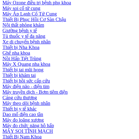
Máy Ozone điều trị bệnh phụ khoa
Máy soi cổ tử cung
Máy Áp Lạnh Cổ Tử Cung
Thiết Bị Phục Hồi Cơ Sàn Chậu
Nội thất phòng khám
Giường bệnh y tế
Tủ thuốc y tế đa năng
Xe di chuyển bệnh nhân
Thiết bị Nha Khoa
Ghế nha khoa
Nồi Hấp Tiệt Trùng
Máy X Quang nha khoa
Thiết bị tai mũi họng
Thiết bị khám tai
Thiết bị hồi sức cấp cứu
Máy điện não - điện tim
Máy truyền dịch - Bơm tiêm điện
Cáng cứu thương
Máy theo dõi bệnh nhân
Thiết bị y tế khác
Dao mổ điện cao tần
Máy đo loãng xương
Máy đo chức năng hô hấp
MÁY SOI TĨNH MẠCH
Thiết Bị Nam Khoa