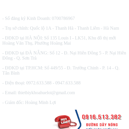
CÔNG TY TNHH THIẾT BỊ Y TẾ HUÊ LỢI
- Số đăng ký Kinh Doanh: 0700786967
- Trụ sở chính: Quốc lộ 1A - Thanh Hà - Thanh Liêm - Hà Nam
- ĐĐKD tại HÀ NỘI: Số 135 Louis I - LK51, Khu đô thị mới
Hoàng Văn Thụ, Phường Hoàng Mai
- ĐĐKD tại ĐÀ NẴNG: Số 12 - Đ. Nại Hiên Đông 5 - P. Nại Hiên
Đông - Q. Sơn Trà
- ĐĐKD tại TP.HCM: Số 449/55 - Đ. Trường Chinh - P. 14 - Q.
Tân Bình
- Điện thoại: 0972.633.588 - 0947.633.588
- Email: thietbiykhoahueloi@gmail.com
- Giám đốc: Hoàng Minh Lợi