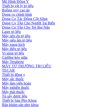
Mô Hình Đông Y
Thiết bị vật lý trị liệu
Buồng oxy cao áp
Dụng cụ chỉnh hình
Dụng Cụ Tác Động Cột Sống
Dụng Cụ Tập Cho Người Tai Biến
Dụng Cụ Tập Cho Trẻ Bại Não
Laser trị liệu
Máy nén ép trị liệu
Máy siêu âm trị liệu
Máy xung kích
Máy điện trị liệu
Vi sóng trị liệu
Giường kéo giãn
Máy Terahertz
MÁY TỪ TRƯỜNG TRỊ LIỆU
TECAR
Thiết bị đông y
Máy sắc thuốc
Máy làm viên hoàn
Máy nghiền thuốc
Máy thái thuốc
Tủ sấy dược liệu
Thiết bị Sản Phụ Khoa
Bàn khám sản phụ khoa