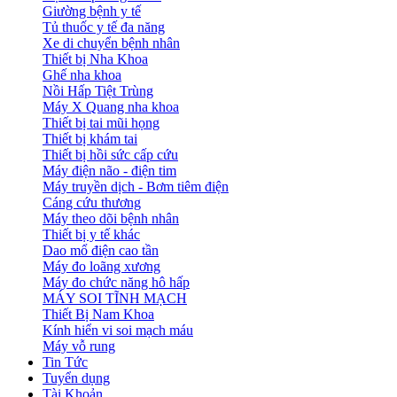
Giường bệnh y tế
Tủ thuốc y tế đa năng
Xe di chuyển bệnh nhân
Thiết bị Nha Khoa
Ghế nha khoa
Nồi Hấp Tiệt Trùng
Máy X Quang nha khoa
Thiết bị tai mũi họng
Thiết bị khám tai
Thiết bị hồi sức cấp cứu
Máy điện não - điện tim
Máy truyền dịch - Bơm tiêm điện
Cáng cứu thương
Máy theo dõi bệnh nhân
Thiết bị y tế khác
Dao mổ điện cao tần
Máy đo loãng xương
Máy đo chức năng hô hấp
MÁY SOI TĨNH MẠCH
Thiết Bị Nam Khoa
Kính hiển vi soi mạch máu
Máy vỗ rung
Tin Tức
Tuyển dụng
Tài Khoản