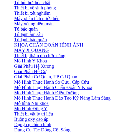
Tủ hút hơi hóa chất
Thiết bị vệ sinh phòng
Thiết bị xét nghiệm
Máy phân tích nước tiểu
Máy xét nghiệm máu
Tủ bảo quản
Tủ lạnh âm sâu
Tủ lạnh bảo quản
KHOA CHẨN ĐOÁN HÌNH ẢNH
MÁY X-QUANG
Thiết bị thăm dò chức năng
Mô Hình Y Khoa
Giải Phẫu Hệ Xương
Giải Phẫu Hệ Cơ
Giải Phẫu Cơ Quan, Hệ Cơ Quan
Mô Hình Thực Hành Sơ Cứu, Cấp Cứu
Mô Hình Thực Hành Chẩn Đoán Y Khoa
Mô Hình Thực Hành Điều Dưỡng
Mô Hình Thực Hành Đào Tạo Kỹ Năng Lâm Sàng
Mô hình Nhi khoa
Mô Hình Đông Y
Thiết bị vật lý trị liệu
Buồng oxy cao áp
Dụng cụ chỉnh hình
Dụng Cụ Tác Động Cột Sống