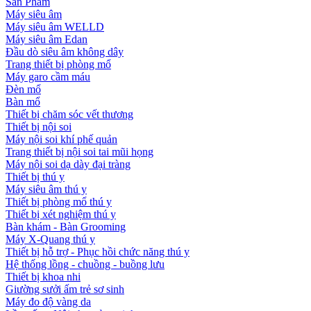
Sản Phẩm
Máy siêu âm
Máy siêu âm WELLD
Máy siêu âm Edan
Đầu dò siêu âm không dây
Trang thiết bị phòng mổ
Máy garo cầm máu
Đèn mổ
Bàn mổ
Thiết bị chăm sóc vết thương
Thiết bị nội soi
Máy nội soi khí phế quản
Trang thiết bị nội soi tai mũi họng
Máy nội soi dạ dày đại tràng
Thiết bị thú y
Máy siêu âm thú y
Thiết bị phòng mổ thú y
Thiết bị xét nghiệm thú y
Bàn khám - Bàn Grooming
Máy X-Quang thú y
Thiết bị hỗ trợ - Phục hồi chức năng thú y
Hệ thống lồng - chuồng - buồng lưu
Thiết bị khoa nhi
Giường sưởi ấm trẻ sơ sinh
Máy đo độ vàng da