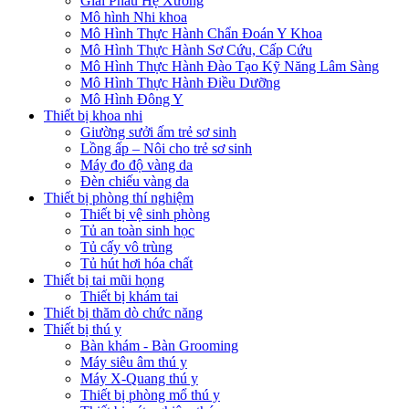
Giải Phẫu Hệ Xương
Mô hình Nhi khoa
Mô Hình Thực Hành Chẩn Đoán Y Khoa
Mô Hình Thực Hành Sơ Cứu, Cấp Cứu
Mô Hình Thực Hành Đào Tạo Kỹ Năng Lâm Sàng
Mô Hình Thực Hành Điều Dưỡng
Mô Hình Đông Y
Thiết bị khoa nhi
Giường sưởi ấm trẻ sơ sinh
Lồng ấp – Nôi cho trẻ sơ sinh
Máy đo độ vàng da
Đèn chiếu vàng da
Thiết bị phòng thí nghiệm
Thiết bị vệ sinh phòng
Tủ an toàn sinh học
Tủ cấy vô trùng
Tủ hút hơi hóa chất
Thiết bị tai mũi họng
Thiết bị khám tai
Thiết bị thăm dò chức năng
Thiết bị thú y
Bàn khám - Bàn Grooming
Máy siêu âm thú y
Máy X-Quang thú y
Thiết bị phòng mổ thú y