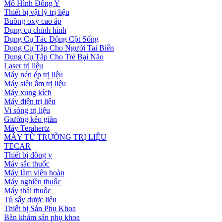
Mô Hình Đông Y
Thiết bị vật lý trị liệu
Buồng oxy cao áp
Dụng cụ chỉnh hình
Dụng Cụ Tác Động Cột Sống
Dụng Cụ Tập Cho Người Tai Biến
Dụng Cụ Tập Cho Trẻ Bại Não
Laser trị liệu
Máy nén ép trị liệu
Máy siêu âm trị liệu
Máy xung kích
Máy điện trị liệu
Vi sóng trị liệu
Giường kéo giãn
Máy Terahertz
MÁY TỪ TRƯỜNG TRỊ LIỆU
TECAR
Thiết bị đông y
Máy sắc thuốc
Máy làm viên hoàn
Máy nghiền thuốc
Máy thái thuốc
Tủ sấy dược liệu
Thiết bị Sản Phụ Khoa
Bàn khám sản phụ khoa