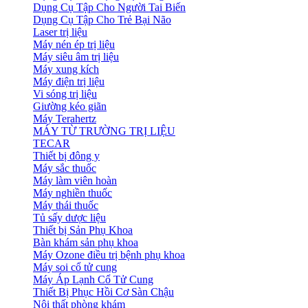
Dụng Cụ Tập Cho Người Tai Biến
Dụng Cụ Tập Cho Trẻ Bại Não
Laser trị liệu
Máy nén ép trị liệu
Máy siêu âm trị liệu
Máy xung kích
Máy điện trị liệu
Vi sóng trị liệu
Giường kéo giãn
Máy Terahertz
MÁY TỪ TRƯỜNG TRỊ LIỆU
TECAR
Thiết bị đông y
Máy sắc thuốc
Máy làm viên hoàn
Máy nghiền thuốc
Máy thái thuốc
Tủ sấy dược liệu
Thiết bị Sản Phụ Khoa
Bàn khám sản phụ khoa
Máy Ozone điều trị bệnh phụ khoa
Máy soi cổ tử cung
Máy Áp Lạnh Cổ Tử Cung
Thiết Bị Phục Hồi Cơ Sàn Chậu
Nội thất phòng khám