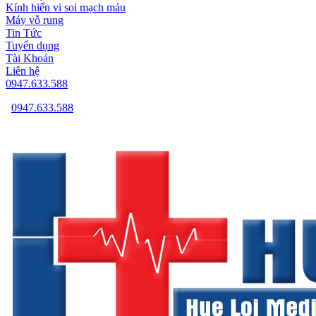
Kính hiển vi soi mạch máu
Máy vỗ rung
Tin Tức
Tuyển dụng
Tài Khoản
Liên hệ
0947.633.588
0947.633.588