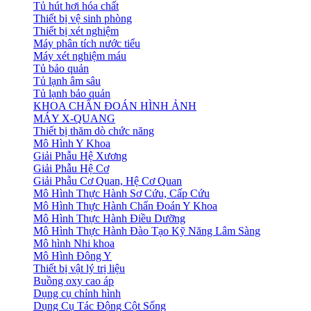
Tủ hút hơi hóa chất
Thiết bị vệ sinh phòng
Thiết bị xét nghiệm
Máy phân tích nước tiểu
Máy xét nghiệm máu
Tủ bảo quản
Tủ lạnh âm sâu
Tủ lạnh bảo quản
KHOA CHẨN ĐOÁN HÌNH ẢNH
MÁY X-QUANG
Thiết bị thăm dò chức năng
Mô Hình Y Khoa
Giải Phẫu Hệ Xương
Giải Phẫu Hệ Cơ
Giải Phẫu Cơ Quan, Hệ Cơ Quan
Mô Hình Thực Hành Sơ Cứu, Cấp Cứu
Mô Hình Thực Hành Chẩn Đoán Y Khoa
Mô Hình Thực Hành Điều Dưỡng
Mô Hình Thực Hành Đào Tạo Kỹ Năng Lâm Sàng
Mô hình Nhi khoa
Mô Hình Đông Y
Thiết bị vật lý trị liệu
Buồng oxy cao áp
Dụng cụ chỉnh hình
Dụng Cụ Tác Động Cột Sống