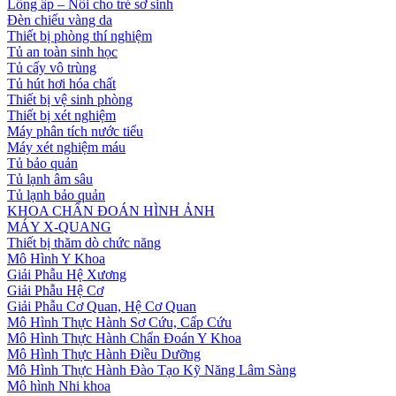
Lồng ấp – Nôi cho trẻ sơ sinh
Đèn chiếu vàng da
Thiết bị phòng thí nghiệm
Tủ an toàn sinh học
Tủ cấy vô trùng
Tủ hút hơi hóa chất
Thiết bị vệ sinh phòng
Thiết bị xét nghiệm
Máy phân tích nước tiểu
Máy xét nghiệm máu
Tủ bảo quản
Tủ lạnh âm sâu
Tủ lạnh bảo quản
KHOA CHẨN ĐOÁN HÌNH ẢNH
MÁY X-QUANG
Thiết bị thăm dò chức năng
Mô Hình Y Khoa
Giải Phẫu Hệ Xương
Giải Phẫu Hệ Cơ
Giải Phẫu Cơ Quan, Hệ Cơ Quan
Mô Hình Thực Hành Sơ Cứu, Cấp Cứu
Mô Hình Thực Hành Chẩn Đoán Y Khoa
Mô Hình Thực Hành Điều Dưỡng
Mô Hình Thực Hành Đào Tạo Kỹ Năng Lâm Sàng
Mô hình Nhi khoa