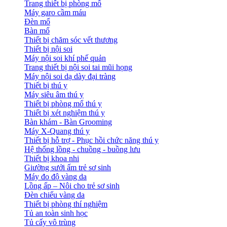
Trang thiết bị phòng mổ
Máy garo cầm máu
Đèn mổ
Bàn mổ
Thiết bị chăm sóc vết thương
Thiết bị nội soi
Máy nội soi khí phế quản
Trang thiết bị nội soi tai mũi họng
Máy nội soi dạ dày đại tràng
Thiết bị thú y
Máy siêu âm thú y
Thiết bị phòng mổ thú y
Thiết bị xét nghiệm thú y
Bàn khám - Bàn Grooming
Máy X-Quang thú y
Thiết bị hỗ trợ - Phục hồi chức năng thú y
Hệ thống lồng - chuồng - buồng lưu
Thiết bị khoa nhi
Giường sưởi ấm trẻ sơ sinh
Máy đo độ vàng da
Lồng ấp – Nôi cho trẻ sơ sinh
Đèn chiếu vàng da
Thiết bị phòng thí nghiệm
Tủ an toàn sinh học
Tủ cấy vô trùng