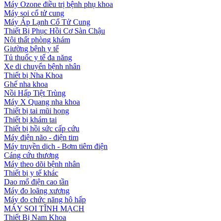
Máy Ozone điều trị bệnh phụ khoa
Máy soi cổ tử cung
Máy Áp Lạnh Cổ Tử Cung
Thiết Bị Phục Hồi Cơ Sàn Chậu
Nội thất phòng khám
Giường bệnh y tế
Tủ thuốc y tế đa năng
Xe di chuyển bệnh nhân
Thiết bị Nha Khoa
Ghế nha khoa
Nồi Hấp Tiệt Trùng
Máy X Quang nha khoa
Thiết bị tai mũi họng
Thiết bị khám tai
Thiết bị hồi sức cấp cứu
Máy điện não - điện tim
Máy truyền dịch - Bơm tiêm điện
Cáng cứu thương
Máy theo dõi bệnh nhân
Thiết bị y tế khác
Dao mổ điện cao tần
Máy đo loãng xương
Máy đo chức năng hô hấp
MÁY SOI TĨNH MẠCH
Thiết Bị Nam Khoa