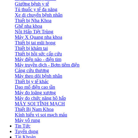
Giường bệnh y tế
Tủ thuốc y tế đa năng
Xe di chuyển bệnh nhân
Thiết bị Nha Khoa
Ghế nha khoa
Nồi Hấp Tiệt Trùng
Máy X Quang nha khoa
Thiết bị tai mũi họng
Thiết bị khám tai
Thiết bị hồi sức cấp cứu
Máy điện não - điện tim
Máy truyền dịch - Bơm tiêm điện
Cáng cứu thương
Máy theo dõi bệnh nhân
Thiết bị y tế khác
Dao mổ điện cao tần
Máy đo loãng xương
Máy đo chức năng hô hấp
MÁY SOI TĨNH MẠCH
Thiết Bị Nam Khoa
Kính hiển vi soi mạch máu
Máy vỗ rung
Tin Tức
Tuyển dụng
Tài Khoản