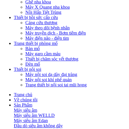
Ghế nha khoa
Máy X Quang nha khoa
Nồi Hấp Tiệt Trùng
Thiết bị hồi sức cấp cứu
Cáng cứu thương
Máy theo dõi bệnh nhân
Máy truyền dịch - Bơm tiêm điện
Máy điện não - điện tim
Trang thiết bị phòng mổ
Bàn mổ
Máy garo cầm máu
Thiết bị chăm sóc vết thương
Đèn mổ
Thiết bị nội soi
Máy nội soi dạ dày đại tràng
Máy nội soi khí phế quản
Trang thiết bị nội soi tai mũi họng
Trang chủ
Về chúng tôi
Sản Phẩm
Máy siêu âm
Máy siêu âm WELLD
Máy siêu âm Edan
Đầu dò siêu âm không dây