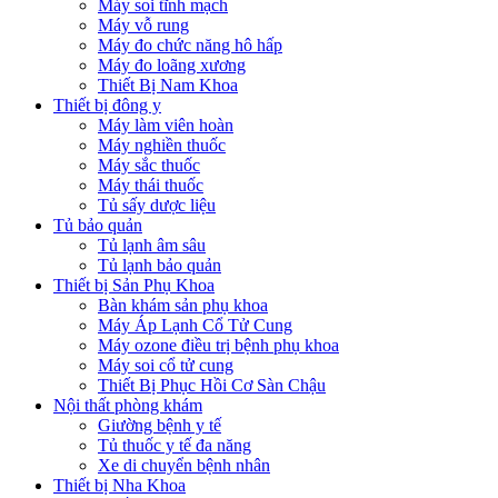
Máy soi tĩnh mạch
Máy vỗ rung
Máy đo chức năng hô hấp
Máy đo loãng xương
Thiết Bị Nam Khoa
Thiết bị đông y
Máy làm viên hoàn
Máy nghiền thuốc
Máy sắc thuốc
Máy thái thuốc
Tủ sấy dược liệu
Tủ bảo quản
Tủ lạnh âm sâu
Tủ lạnh bảo quản
Thiết bị Sản Phụ Khoa
Bàn khám sản phụ khoa
Máy Áp Lạnh Cổ Tử Cung
Máy ozone điều trị bệnh phụ khoa
Máy soi cổ tử cung
Thiết Bị Phục Hồi Cơ Sàn Chậu
Nội thất phòng khám
Giường bệnh y tế
Tủ thuốc y tế đa năng
Xe di chuyển bệnh nhân
Thiết bị Nha Khoa