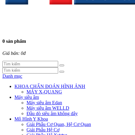
0 sản phẩm
Giá bán: 0đ
Danh mục
KHOA CHẨN ĐOÁN HÌNH ẢNH
MÁY X-QUANG
Máy siêu âm
Máy siêu âm Edan
Máy siêu âm WELLD
Đầu dò siêu âm không dây
Mô Hình Y Khoa
Giải Phẫu Cơ Quan, Hệ Cơ Quan
Giải Phẫu Hệ Cơ