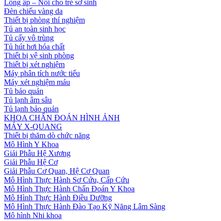
Lồng ấp – Nôi cho trẻ sơ sinh
Đèn chiếu vàng da
Thiết bị phòng thí nghiệm
Tủ an toàn sinh học
Tủ cấy vô trùng
Tủ hút hơi hóa chất
Thiết bị vệ sinh phòng
Thiết bị xét nghiệm
Máy phân tích nước tiểu
Máy xét nghiệm máu
Tủ bảo quản
Tủ lạnh âm sâu
Tủ lạnh bảo quản
KHOA CHẨN ĐOÁN HÌNH ẢNH
MÁY X-QUANG
Thiết bị thăm dò chức năng
Mô Hình Y Khoa
Giải Phẫu Hệ Xương
Giải Phẫu Hệ Cơ
Giải Phẫu Cơ Quan, Hệ Cơ Quan
Mô Hình Thực Hành Sơ Cứu, Cấp Cứu
Mô Hình Thực Hành Chẩn Đoán Y Khoa
Mô Hình Thực Hành Điều Dưỡng
Mô Hình Thực Hành Đào Tạo Kỹ Năng Lâm Sàng
Mô hình Nhi khoa