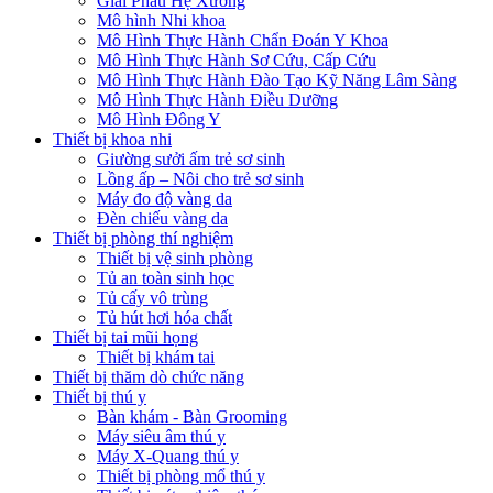
Giải Phẫu Hệ Xương
Mô hình Nhi khoa
Mô Hình Thực Hành Chẩn Đoán Y Khoa
Mô Hình Thực Hành Sơ Cứu, Cấp Cứu
Mô Hình Thực Hành Đào Tạo Kỹ Năng Lâm Sàng
Mô Hình Thực Hành Điều Dưỡng
Mô Hình Đông Y
Thiết bị khoa nhi
Giường sưởi ấm trẻ sơ sinh
Lồng ấp – Nôi cho trẻ sơ sinh
Máy đo độ vàng da
Đèn chiếu vàng da
Thiết bị phòng thí nghiệm
Thiết bị vệ sinh phòng
Tủ an toàn sinh học
Tủ cấy vô trùng
Tủ hút hơi hóa chất
Thiết bị tai mũi họng
Thiết bị khám tai
Thiết bị thăm dò chức năng
Thiết bị thú y
Bàn khám - Bàn Grooming
Máy siêu âm thú y
Máy X-Quang thú y
Thiết bị phòng mổ thú y