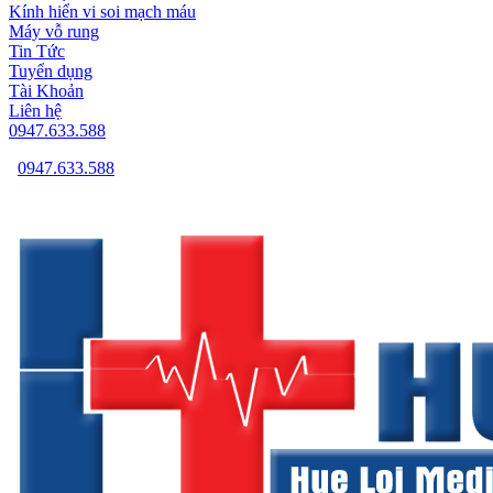
Kính hiển vi soi mạch máu
Máy vỗ rung
Tin Tức
Tuyển dụng
Tài Khoản
Liên hệ
0947.633.588
0947.633.588