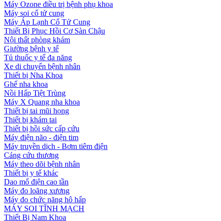
Máy Ozone điều trị bệnh phụ khoa
Máy soi cổ tử cung
Máy Áp Lạnh Cổ Tử Cung
Thiết Bị Phục Hồi Cơ Sàn Chậu
Nội thất phòng khám
Giường bệnh y tế
Tủ thuốc y tế đa năng
Xe di chuyển bệnh nhân
Thiết bị Nha Khoa
Ghế nha khoa
Nồi Hấp Tiệt Trùng
Máy X Quang nha khoa
Thiết bị tai mũi họng
Thiết bị khám tai
Thiết bị hồi sức cấp cứu
Máy điện não - điện tim
Máy truyền dịch - Bơm tiêm điện
Cáng cứu thương
Máy theo dõi bệnh nhân
Thiết bị y tế khác
Dao mổ điện cao tần
Máy đo loãng xương
Máy đo chức năng hô hấp
MÁY SOI TĨNH MẠCH
Thiết Bị Nam Khoa