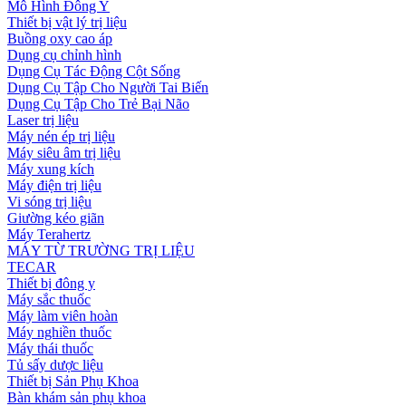
Mô Hình Đông Y
Thiết bị vật lý trị liệu
Buồng oxy cao áp
Dụng cụ chỉnh hình
Dụng Cụ Tác Động Cột Sống
Dụng Cụ Tập Cho Người Tai Biến
Dụng Cụ Tập Cho Trẻ Bại Não
Laser trị liệu
Máy nén ép trị liệu
Máy siêu âm trị liệu
Máy xung kích
Máy điện trị liệu
Vi sóng trị liệu
Giường kéo giãn
Máy Terahertz
MÁY TỪ TRƯỜNG TRỊ LIỆU
TECAR
Thiết bị đông y
Máy sắc thuốc
Máy làm viên hoàn
Máy nghiền thuốc
Máy thái thuốc
Tủ sấy dược liệu
Thiết bị Sản Phụ Khoa
Bàn khám sản phụ khoa