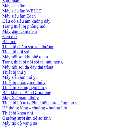
Sản Phẩm
Máy siêu âm
Máy siêu âm WELLD
Máy siêu âm Edan
Đầu dò siêu âm không dây
Trang thiết bị phòng mổ
Máy garo cầm máu
Đèn mổ
Bàn mổ
Thiết bị chăm sóc vết thương
Thiết bị nội soi
Máy nội soi khí phế quản
Trang thiết bị nội soi tai mũi họng
Máy nội soi dạ dày đại tràng
Thiết bị thú y
Máy siêu âm thú y
Thiết bị phòng mổ thú y
Thiết bị xét nghiệm thú y
Bàn khám - Bàn Grooming
Máy X-Quang thú y
Thiết bị hỗ trợ - Phục hồi chức năng thú y
Hệ thống lồng - chuồng - buồng lưu
Thiết bị khoa nhi
Giường sưởi ấm trẻ sơ sinh
Máy đo độ vàng da