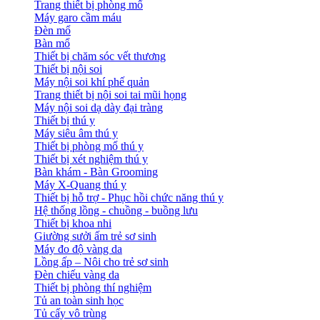
Trang thiết bị phòng mổ
Máy garo cầm máu
Đèn mổ
Bàn mổ
Thiết bị chăm sóc vết thương
Thiết bị nội soi
Máy nội soi khí phế quản
Trang thiết bị nội soi tai mũi họng
Máy nội soi dạ dày đại tràng
Thiết bị thú y
Máy siêu âm thú y
Thiết bị phòng mổ thú y
Thiết bị xét nghiệm thú y
Bàn khám - Bàn Grooming
Máy X-Quang thú y
Thiết bị hỗ trợ - Phục hồi chức năng thú y
Hệ thống lồng - chuồng - buồng lưu
Thiết bị khoa nhi
Giường sưởi ấm trẻ sơ sinh
Máy đo độ vàng da
Lồng ấp – Nôi cho trẻ sơ sinh
Đèn chiếu vàng da
Thiết bị phòng thí nghiệm
Tủ an toàn sinh học
Tủ cấy vô trùng