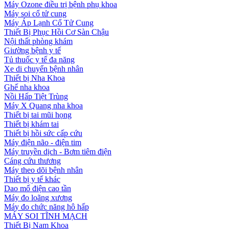
Máy Ozone điều trị bệnh phụ khoa
Máy soi cổ tử cung
Máy Áp Lạnh Cổ Tử Cung
Thiết Bị Phục Hồi Cơ Sàn Chậu
Nội thất phòng khám
Giường bệnh y tế
Tủ thuốc y tế đa năng
Xe di chuyển bệnh nhân
Thiết bị Nha Khoa
Ghế nha khoa
Nồi Hấp Tiệt Trùng
Máy X Quang nha khoa
Thiết bị tai mũi họng
Thiết bị khám tai
Thiết bị hồi sức cấp cứu
Máy điện não - điện tim
Máy truyền dịch - Bơm tiêm điện
Cáng cứu thương
Máy theo dõi bệnh nhân
Thiết bị y tế khác
Dao mổ điện cao tần
Máy đo loãng xương
Máy đo chức năng hô hấp
MÁY SOI TĨNH MẠCH
Thiết Bị Nam Khoa