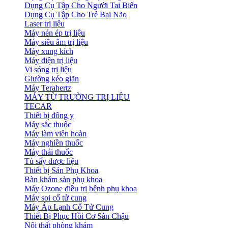
Dụng Cụ Tập Cho Người Tai Biến
Dụng Cụ Tập Cho Trẻ Bại Não
Laser trị liệu
Máy nén ép trị liệu
Máy siêu âm trị liệu
Máy xung kích
Máy điện trị liệu
Vi sóng trị liệu
Giường kéo giãn
Máy Terahertz
MÁY TỪ TRƯỜNG TRỊ LIỆU
TECAR
Thiết bị đông y
Máy sắc thuốc
Máy làm viên hoàn
Máy nghiền thuốc
Máy thái thuốc
Tủ sấy dược liệu
Thiết bị Sản Phụ Khoa
Bàn khám sản phụ khoa
Máy Ozone điều trị bệnh phụ khoa
Máy soi cổ tử cung
Máy Áp Lạnh Cổ Tử Cung
Thiết Bị Phục Hồi Cơ Sàn Chậu
Nội thất phòng khám