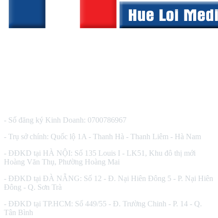
CÔNG TY TNHH THIẾT BỊ Y TẾ HUÊ LỢI
- Số đăng ký Kinh Doanh: 0700786967
- Trụ sở chính: Quốc lộ 1A - Thanh Hà - Thanh Liêm - Hà Nam
- ĐĐKD tại HÀ NỘI: Số 135 Louis I - LK51, Khu đô thị mới
Hoàng Văn Thụ, Phường Hoàng Mai
- ĐĐKD tại ĐÀ NẴNG: Số 12 - Đ. Nại Hiên Đông 5 - P. Nại Hiên
Đông - Q. Sơn Trà
- ĐĐKD tại TP.HCM: Số 449/55 - Đ. Trường Chinh - P. 14 - Q.
Tân Bình