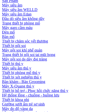
Sản Phẩm
Máy siêu âm
Máy siêu âm WELLD
Máy siêu âm Edan
Đầu dò siêu âm không dây
Trang thiết bị phòng mổ
Máy garo cầm máu
Đèn mổ
Bàn mổ
Thiết bị chăm sóc vết thương
Thiết bị nội soi
Máy nội soi khí phế quản
Trang thiết bị nội soi tai mũi họng
Máy nội soi dạ dày đại tràng
Thiết bị thú y
Máy siêu âm thú y
Thiết bị phòng mổ thú y
Thiết bị xét nghiệm thú y
Bàn khám - Bàn Grooming
Máy X-Quang thú y
Thiết bị hỗ trợ - Phục hồi chức năng thú y
Hệ thống lồng - chuồng - buồng lưu
Thiết bị khoa nhi
Giường sưởi ấm trẻ sơ sinh
Máy đo độ vàng da