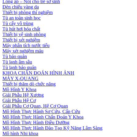
Lồng ấp – Nôi cho trẻ sơ sinh
Đèn chiếu vàng da
Thiết bị phòng thí nghiệm
Tủ an toàn sinh học
Tủ cấy vô trùng
Tủ hút hơi hóa chất
Thiết bị vệ sinh phòng
Thiết bị xét nghiệm
Máy phân tích nước tiểu
Máy xét nghiệm máu
Tủ bảo quản
Tủ lạnh âm sâu
Tủ lạnh bảo quản
KHOA CHẨN ĐOÁN HÌNH ẢNH
MÁY X-QUANG
Thiết bị thăm dò chức năng
Mô Hình Y Khoa
Giải Phẫu Hệ Xương
Giải Phẫu Hệ Cơ
Giải Phẫu Cơ Quan, Hệ Cơ Quan
Mô Hình Thực Hành Sơ Cứu, Cấp Cứu
Mô Hình Thực Hành Chẩn Đoán Y Khoa
Mô Hình Thực Hành Điều Dưỡng
Mô Hình Thực Hành Đào Tạo Kỹ Năng Lâm Sàng
Mô hình Nhi khoa