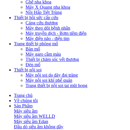
Ghế nha khoa
Máy X Quang nha khoa
Nồi Hấp Tiệt Trùng
Thiết bị hồi sức cấp cứu
Cáng cứu thương
Máy theo dõi bệnh nhân
Máy truyền dịch - Bơm tiêm điện
Máy điện não - điện tim
Trang thiết bị phòng mổ
Bàn mổ
Máy garo cầm máu
Thiết bị chăm sóc vết thương
Đèn mổ
Thiết bị nội soi
Máy nội soi dạ dày đại tràng
Máy nội soi khí phế quản
Trang thiết bị nội soi tai mũi họng
Trang chủ
Về chúng tôi
Sản Phẩm
Máy siêu âm
Máy siêu âm WELLD
Máy siêu âm Edan
Đầu dò siêu âm không dây