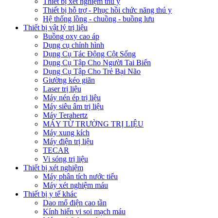
Thiết bị xét nghiệm thú y
Thiết bị hỗ trợ - Phục hồi chức năng thú y
Hệ thống lồng - chuồng - buồng lưu
Thiết bị vật lý trị liệu
Buồng oxy cao áp
Dụng cụ chỉnh hình
Dụng Cụ Tác Động Cột Sống
Dụng Cụ Tập Cho Người Tai Biến
Dụng Cụ Tập Cho Trẻ Bại Não
Giường kéo giãn
Laser trị liệu
Máy nén ép trị liệu
Máy siêu âm trị liệu
Máy Terahertz
MÁY TỪ TRƯỜNG TRỊ LIỆU
Máy xung kích
Máy điện trị liệu
TECAR
Vi sóng trị liệu
Thiết bị xét nghiệm
Máy phân tích nước tiểu
Máy xét nghiệm máu
Thiết bị y tế khác
Dao mổ điện cao tần
Kính hiển vi soi mạch máu