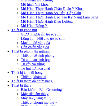
Giải Phẫu Hệ Xương
Mô hình Nhi khoa
Mô Hình Thực Hành Chẩn Đoán Y Khoa
Mô Hình Thực Hành Sơ Cứu, Cấp Cứu
Mô Hình Thực Hành Đào Tạo Kỹ Năng Lâm Sàng
Mô Hình Thực Hành Điều Dưỡng
Mô Hình Đông Y
Thiết bị khoa nhi
Giường sưởi ấm trẻ sơ sinh
Lồng ấp – Nôi cho trẻ sơ sinh
Máy đo độ vàng da
Đèn chiếu vàng da
Thiết bị phòng thí nghiệm
Thiết bị vệ sinh phòng
Tủ an toàn sinh học
Tủ cấy vô trùng
Tủ hút hơi hóa chất
Thiết bị tai mũi họng
Thiết bị khám tai
Thiết bị thăm dò chức năng
Thiết bị thú y
Bàn khám - Bàn Grooming
Máy siêu âm thú y
Máy X-Quang thú y
Thiết bị phòng mổ thú y