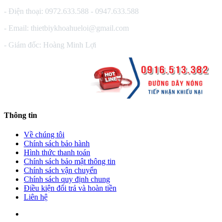
- Điện thoại: 0972.633.588 - 0947.633.588
- Email: thietbiykhoahueloi@gmail.com
- Giám đốc: Hoàng Minh Lợi
Thông tin
Về chúng tôi
Chính sách bảo hành
Hình thức thanh toán
Chính sách bảo mật thông tin
Chính sách vận chuyển
Chính sách quy định chung
Điều kiện đổi trả và hoàn tiền
Liên hệ