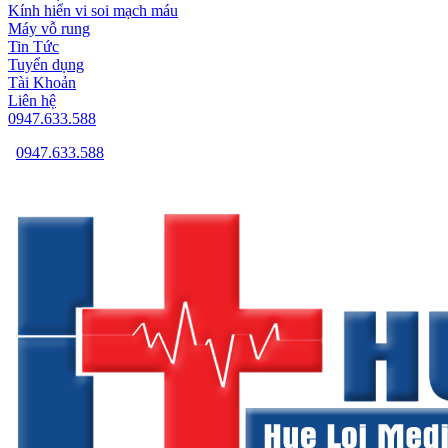
Kính hiển vi soi mạch máu
Máy vỗ rung
Tin Tức
Tuyển dụng
Tài Khoản
Liên hệ
0947.633.588
0947.633.588