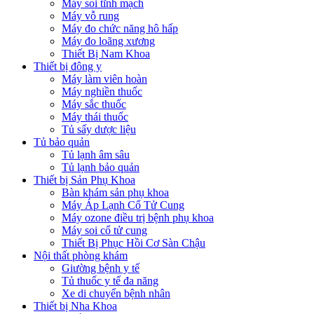
Máy soi tĩnh mạch
Máy vỗ rung
Máy đo chức năng hô hấp
Máy đo loãng xương
Thiết Bị Nam Khoa
Thiết bị đông y
Máy làm viên hoàn
Máy nghiền thuốc
Máy sắc thuốc
Máy thái thuốc
Tủ sấy dược liệu
Tủ bảo quản
Tủ lạnh âm sâu
Tủ lạnh bảo quản
Thiết bị Sản Phụ Khoa
Bàn khám sản phụ khoa
Máy Áp Lạnh Cổ Tử Cung
Máy ozone điều trị bệnh phụ khoa
Máy soi cổ tử cung
Thiết Bị Phục Hồi Cơ Sàn Chậu
Nội thất phòng khám
Giường bệnh y tế
Tủ thuốc y tế đa năng
Xe di chuyển bệnh nhân
Thiết bị Nha Khoa