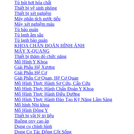
Tủ hút hơi hóa chất
Thiết bị vệ sinh phòng
Thiết bị xét nghiệm
Máy phân tích nước tiểu
Máy xét nghiệm máu
Tủ bảo quản
Tủ lạnh âm sâu
Tủ lạnh bảo quản
KHOA CHẨN ĐOÁN HÌNH ẢNH
MÁY X-QUANG
Thiết bị thăm dò chức năng
Mô Hình Y Khoa
Giải Phẫu Hệ Xương
Giải Phẫu Hệ Cơ
Giải Phẫu Cơ Quan, Hệ Cơ Quan
Mô Hình Thực Hành Sơ Cứu, Cấp Cứu
Mô Hình Thực Hành Chẩn Đoán Y Khoa
Mô Hình Thực Hành Điều Dưỡng
Mô Hình Thực Hành Đào Tạo Kỹ Năng Lâm Sàng
Mô hình Nhi khoa
Mô Hình Đông Y
Thiết bị vật lý trị liệu
Buồng oxy cao áp
Dụng cụ chỉnh hình
Dụng Cụ Tác Động Cột Sống