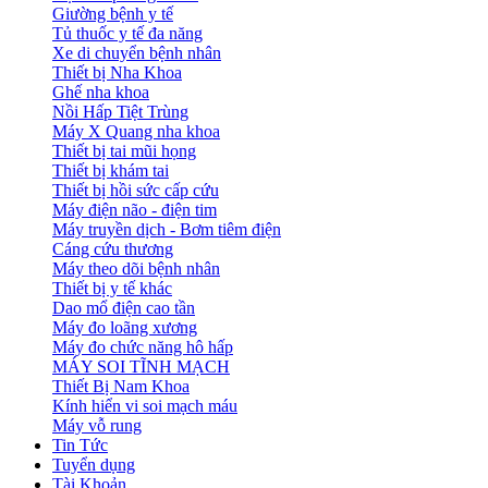
Giường bệnh y tế
Tủ thuốc y tế đa năng
Xe di chuyển bệnh nhân
Thiết bị Nha Khoa
Ghế nha khoa
Nồi Hấp Tiệt Trùng
Máy X Quang nha khoa
Thiết bị tai mũi họng
Thiết bị khám tai
Thiết bị hồi sức cấp cứu
Máy điện não - điện tim
Máy truyền dịch - Bơm tiêm điện
Cáng cứu thương
Máy theo dõi bệnh nhân
Thiết bị y tế khác
Dao mổ điện cao tần
Máy đo loãng xương
Máy đo chức năng hô hấp
MÁY SOI TĨNH MẠCH
Thiết Bị Nam Khoa
Kính hiển vi soi mạch máu
Máy vỗ rung
Tin Tức
Tuyển dụng
Tài Khoản