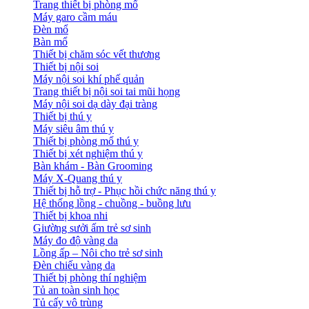
Trang thiết bị phòng mổ
Máy garo cầm máu
Đèn mổ
Bàn mổ
Thiết bị chăm sóc vết thương
Thiết bị nội soi
Máy nội soi khí phế quản
Trang thiết bị nội soi tai mũi họng
Máy nội soi dạ dày đại tràng
Thiết bị thú y
Máy siêu âm thú y
Thiết bị phòng mổ thú y
Thiết bị xét nghiệm thú y
Bàn khám - Bàn Grooming
Máy X-Quang thú y
Thiết bị hỗ trợ - Phục hồi chức năng thú y
Hệ thống lồng - chuồng - buồng lưu
Thiết bị khoa nhi
Giường sưởi ấm trẻ sơ sinh
Máy đo độ vàng da
Lồng ấp – Nôi cho trẻ sơ sinh
Đèn chiếu vàng da
Thiết bị phòng thí nghiệm
Tủ an toàn sinh học
Tủ cấy vô trùng