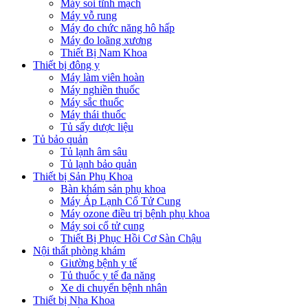
Máy soi tĩnh mạch
Máy vỗ rung
Máy đo chức năng hô hấp
Máy đo loãng xương
Thiết Bị Nam Khoa
Thiết bị đông y
Máy làm viên hoàn
Máy nghiền thuốc
Máy sắc thuốc
Máy thái thuốc
Tủ sấy dược liệu
Tủ bảo quản
Tủ lạnh âm sâu
Tủ lạnh bảo quản
Thiết bị Sản Phụ Khoa
Bàn khám sản phụ khoa
Máy Áp Lạnh Cổ Tử Cung
Máy ozone điều trị bệnh phụ khoa
Máy soi cổ tử cung
Thiết Bị Phục Hồi Cơ Sàn Chậu
Nội thất phòng khám
Giường bệnh y tế
Tủ thuốc y tế đa năng
Xe di chuyển bệnh nhân
Thiết bị Nha Khoa