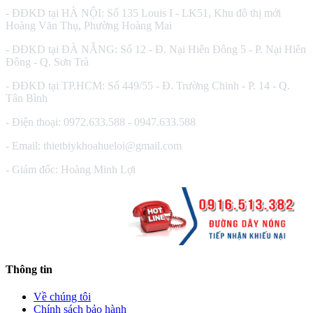
- ĐĐKD tại HÀ NỘI: Số 135 Louis I - LK51, Khu đô thị mới
Hoàng Văn Thụ, Phường Hoàng Mai
- ĐĐKD tại ĐÀ NẴNG: Số 12 - Đ. Nại Hiên Đông 5 - P. Nại Hiên
Đông - Q. Sơn Trà
- ĐĐKD tại TP.HCM: Số 449/55 - Đ. Trường Chinh - P. 14 - Q.
Tân Bình
- Điện thoại: 0972.633.588 - 0947.633.588
- Email: thietbiykhoahueloi@gmail.com
- Giám đốc: Hoàng Minh Lợi
Thông tin
Về chúng tôi
Chính sách bảo hành