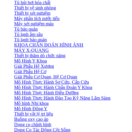
Tủ hút hơi hóa chất
Thiết bị vệ sinh phòng
Thiết bị xét nghiệm
Máy phân tích nước tiểu
Máy xét nghiệm máu
Tủ bảo quản
Tủ lạnh âm sâu
Tủ lạnh bảo quản
KHOA CHẨN ĐOÁN HÌNH ẢNH
MÁY X-QUANG
Thiết bị thăm dò chức năng
Mô Hình Y Khoa
Giải Phẫu Hệ Xương
Giải Phẫu Hệ Cơ
Giải Phẫu Cơ Quan, Hệ Cơ Quan
Mô Hình Thực Hành Sơ Cứu, Cấp Cứu
Mô Hình Thực Hành Chẩn Đoán Y Khoa
Mô Hình Thực Hành Điều Dưỡng
Mô Hình Thực Hành Đào Tạo Kỹ Năng Lâm Sàng
Mô hình Nhi khoa
Mô Hình Đông Y
Thiết bị vật lý trị liệu
Buồng oxy cao áp
Dụng cụ chỉnh hình
Dụng Cụ Tác Động Cột Sống