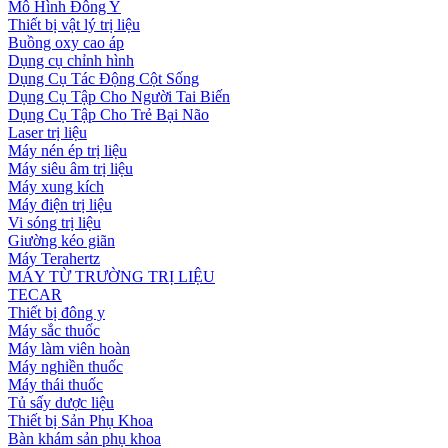
Mô Hình Đông Y
Thiết bị vật lý trị liệu
Buồng oxy cao áp
Dụng cụ chỉnh hình
Dụng Cụ Tác Động Cột Sống
Dụng Cụ Tập Cho Người Tai Biến
Dụng Cụ Tập Cho Trẻ Bại Não
Laser trị liệu
Máy nén ép trị liệu
Máy siêu âm trị liệu
Máy xung kích
Máy điện trị liệu
Vi sóng trị liệu
Giường kéo giãn
Máy Terahertz
MÁY TỪ TRƯỜNG TRỊ LIỆU
TECAR
Thiết bị đông y
Máy sắc thuốc
Máy làm viên hoàn
Máy nghiền thuốc
Máy thái thuốc
Tủ sấy dược liệu
Thiết bị Sản Phụ Khoa
Bàn khám sản phụ khoa