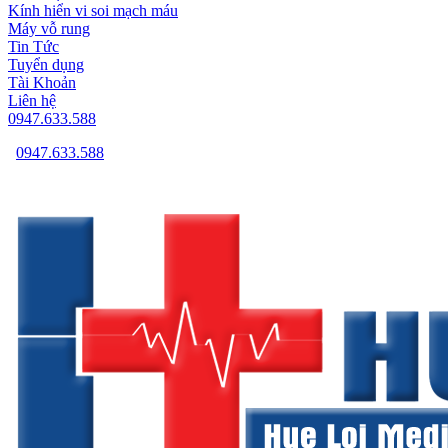
Kính hiển vi soi mạch máu
Máy vỗ rung
Tin Tức
Tuyển dụng
Tài Khoản
Liên hệ
0947.633.588
0947.633.588