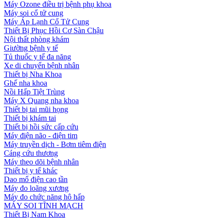
Máy Ozone điều trị bệnh phụ khoa
Máy soi cổ tử cung
Máy Áp Lạnh Cổ Tử Cung
Thiết Bị Phục Hồi Cơ Sàn Chậu
Nội thất phòng khám
Giường bệnh y tế
Tủ thuốc y tế đa năng
Xe di chuyển bệnh nhân
Thiết bị Nha Khoa
Ghế nha khoa
Nồi Hấp Tiệt Trùng
Máy X Quang nha khoa
Thiết bị tai mũi họng
Thiết bị khám tai
Thiết bị hồi sức cấp cứu
Máy điện não - điện tim
Máy truyền dịch - Bơm tiêm điện
Cáng cứu thương
Máy theo dõi bệnh nhân
Thiết bị y tế khác
Dao mổ điện cao tần
Máy đo loãng xương
Máy đo chức năng hô hấp
MÁY SOI TĨNH MẠCH
Thiết Bị Nam Khoa