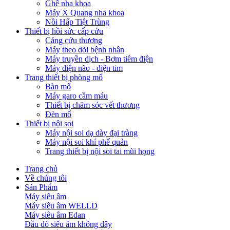
Ghế nha khoa
Máy X Quang nha khoa
Nồi Hấp Tiệt Trùng
Thiết bị hồi sức cấp cứu
Cáng cứu thương
Máy theo dõi bệnh nhân
Máy truyền dịch - Bơm tiêm điện
Máy điện não - điện tim
Trang thiết bị phòng mổ
Bàn mổ
Máy garo cầm máu
Thiết bị chăm sóc vết thương
Đèn mổ
Thiết bị nội soi
Máy nội soi dạ dày đại tràng
Máy nội soi khí phế quản
Trang thiết bị nội soi tai mũi họng
Trang chủ
Về chúng tôi
Sản Phẩm
Máy siêu âm
Máy siêu âm WELLD
Máy siêu âm Edan
Đầu dò siêu âm không dây