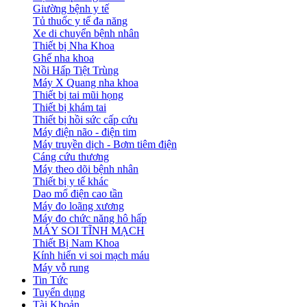
Giường bệnh y tế
Tủ thuốc y tế đa năng
Xe di chuyển bệnh nhân
Thiết bị Nha Khoa
Ghế nha khoa
Nồi Hấp Tiệt Trùng
Máy X Quang nha khoa
Thiết bị tai mũi họng
Thiết bị khám tai
Thiết bị hồi sức cấp cứu
Máy điện não - điện tim
Máy truyền dịch - Bơm tiêm điện
Cáng cứu thương
Máy theo dõi bệnh nhân
Thiết bị y tế khác
Dao mổ điện cao tần
Máy đo loãng xương
Máy đo chức năng hô hấp
MÁY SOI TĨNH MẠCH
Thiết Bị Nam Khoa
Kính hiển vi soi mạch máu
Máy vỗ rung
Tin Tức
Tuyển dụng
Tài Khoản