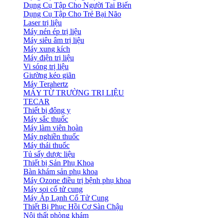
Dụng Cụ Tập Cho Người Tai Biến
Dụng Cụ Tập Cho Trẻ Bại Não
Laser trị liệu
Máy nén ép trị liệu
Máy siêu âm trị liệu
Máy xung kích
Máy điện trị liệu
Vi sóng trị liệu
Giường kéo giãn
Máy Terahertz
MÁY TỪ TRƯỜNG TRỊ LIỆU
TECAR
Thiết bị đông y
Máy sắc thuốc
Máy làm viên hoàn
Máy nghiền thuốc
Máy thái thuốc
Tủ sấy dược liệu
Thiết bị Sản Phụ Khoa
Bàn khám sản phụ khoa
Máy Ozone điều trị bệnh phụ khoa
Máy soi cổ tử cung
Máy Áp Lạnh Cổ Tử Cung
Thiết Bị Phục Hồi Cơ Sàn Chậu
Nội thất phòng khám