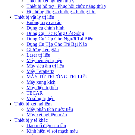
Thiết bị xét nghiệm thú y
Thiết bị hỗ trợ - Phục hồi chức năng thú y
Hệ thống lồng - chuồng - buồng lưu
Thiết bị vật lý trị liệu
Buồng oxy cao áp
Dụng cụ chỉnh hình
Dụng Cụ Tác Động Cột Sống
Dụng Cụ Tập Cho Người Tai Biến
Dụng Cụ Tập Cho Trẻ Bại Não
Giường kéo giãn
Laser trị liệu
Máy nén ép trị liệu
Máy siêu âm trị liệu
Máy Terahertz
MÁY TỪ TRƯỜNG TRỊ LIỆU
Máy xung kích
Máy điện trị liệu
TECAR
Vi sóng trị liệu
Thiết bị xét nghiệm
Máy phân tích nước tiểu
Máy xét nghiệm máu
Thiết bị y tế khác
Dao mổ điện cao tần
Kính hiển vi soi mạch máu