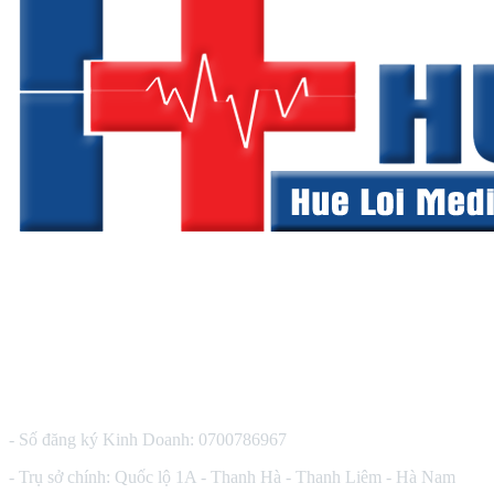
CÔNG TY TNHH THIẾT BỊ Y TẾ HUÊ LỢI
- Số đăng ký Kinh Doanh: 0700786967
- Trụ sở chính: Quốc lộ 1A - Thanh Hà - Thanh Liêm - Hà Nam