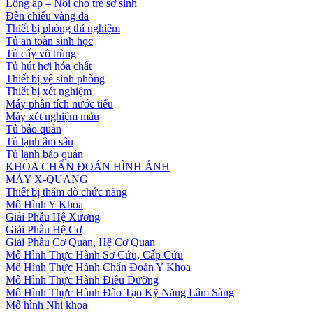
Lồng ấp – Nôi cho trẻ sơ sinh
Đèn chiếu vàng da
Thiết bị phòng thí nghiệm
Tủ an toàn sinh học
Tủ cấy vô trùng
Tủ hút hơi hóa chất
Thiết bị vệ sinh phòng
Thiết bị xét nghiệm
Máy phân tích nước tiểu
Máy xét nghiệm máu
Tủ bảo quản
Tủ lạnh âm sâu
Tủ lạnh bảo quản
KHOA CHẨN ĐOÁN HÌNH ẢNH
MÁY X-QUANG
Thiết bị thăm dò chức năng
Mô Hình Y Khoa
Giải Phẫu Hệ Xương
Giải Phẫu Hệ Cơ
Giải Phẫu Cơ Quan, Hệ Cơ Quan
Mô Hình Thực Hành Sơ Cứu, Cấp Cứu
Mô Hình Thực Hành Chẩn Đoán Y Khoa
Mô Hình Thực Hành Điều Dưỡng
Mô Hình Thực Hành Đào Tạo Kỹ Năng Lâm Sàng
Mô hình Nhi khoa