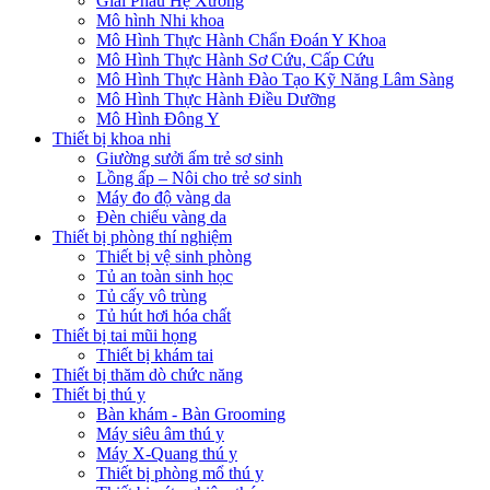
Giải Phẫu Hệ Xương
Mô hình Nhi khoa
Mô Hình Thực Hành Chẩn Đoán Y Khoa
Mô Hình Thực Hành Sơ Cứu, Cấp Cứu
Mô Hình Thực Hành Đào Tạo Kỹ Năng Lâm Sàng
Mô Hình Thực Hành Điều Dưỡng
Mô Hình Đông Y
Thiết bị khoa nhi
Giường sưởi ấm trẻ sơ sinh
Lồng ấp – Nôi cho trẻ sơ sinh
Máy đo độ vàng da
Đèn chiếu vàng da
Thiết bị phòng thí nghiệm
Thiết bị vệ sinh phòng
Tủ an toàn sinh học
Tủ cấy vô trùng
Tủ hút hơi hóa chất
Thiết bị tai mũi họng
Thiết bị khám tai
Thiết bị thăm dò chức năng
Thiết bị thú y
Bàn khám - Bàn Grooming
Máy siêu âm thú y
Máy X-Quang thú y
Thiết bị phòng mổ thú y