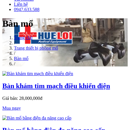
Liên hệ
0947.633.588
Bàn mổ
Trang chủ
/
Trang thiết bị phòng mổ
/
Bàn mổ
/
Bàn khám tim mạch điều khiển điện
Giá bán: 28,000,000đ
Mua ngay