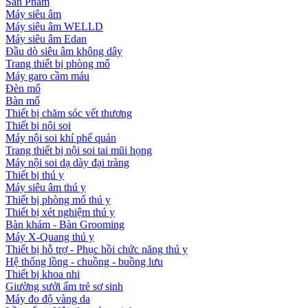
Sản Phẩm
Máy siêu âm
Máy siêu âm WELLD
Máy siêu âm Edan
Đầu dò siêu âm không dây
Trang thiết bị phòng mổ
Máy garo cầm máu
Đèn mổ
Bàn mổ
Thiết bị chăm sóc vết thương
Thiết bị nội soi
Máy nội soi khí phế quản
Trang thiết bị nội soi tai mũi họng
Máy nội soi dạ dày đại tràng
Thiết bị thú y
Máy siêu âm thú y
Thiết bị phòng mổ thú y
Thiết bị xét nghiệm thú y
Bàn khám - Bàn Grooming
Máy X-Quang thú y
Thiết bị hỗ trợ - Phục hồi chức năng thú y
Hệ thống lồng - chuồng - buồng lưu
Thiết bị khoa nhi
Giường sưởi ấm trẻ sơ sinh
Máy đo độ vàng da