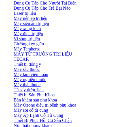
Dụng Cụ Tập Cho Người Tai Biến
Dụng Cụ Tập Cho Trẻ Bại Não
Laser trị liệu
Máy nén ép trị liệu
Máy siêu âm trị liệu
Máy xung kích
Máy điện trị liệu
Vi sóng trị liệu
Giường kéo giãn
Máy Terahertz
MÁY TỪ TRƯỜNG TRỊ LIỆU
TECAR
Thiết bị đông y
Máy sắc thuốc
Máy làm viên hoàn
Máy nghiền thuốc
Máy thái thuốc
Tủ sấy dược liệu
Thiết bị Sản Phụ Khoa
Bàn khám sản phụ khoa
Máy Ozone điều trị bệnh phụ khoa
Máy soi cổ tử cung
Máy Áp Lạnh Cổ Tử Cung
Thiết Bị Phục Hồi Cơ Sàn Chậu
Nội thất phòng khám