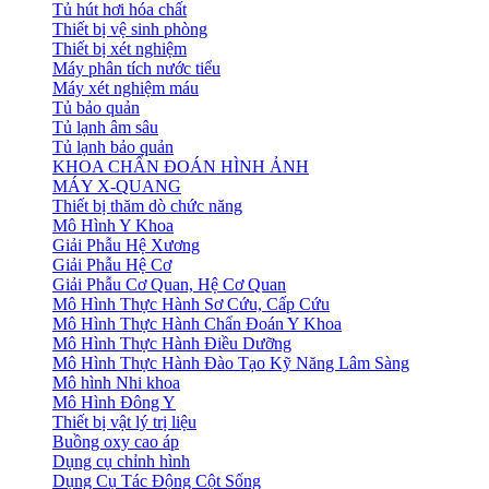
Tủ hút hơi hóa chất
Thiết bị vệ sinh phòng
Thiết bị xét nghiệm
Máy phân tích nước tiểu
Máy xét nghiệm máu
Tủ bảo quản
Tủ lạnh âm sâu
Tủ lạnh bảo quản
KHOA CHẨN ĐOÁN HÌNH ẢNH
MÁY X-QUANG
Thiết bị thăm dò chức năng
Mô Hình Y Khoa
Giải Phẫu Hệ Xương
Giải Phẫu Hệ Cơ
Giải Phẫu Cơ Quan, Hệ Cơ Quan
Mô Hình Thực Hành Sơ Cứu, Cấp Cứu
Mô Hình Thực Hành Chẩn Đoán Y Khoa
Mô Hình Thực Hành Điều Dưỡng
Mô Hình Thực Hành Đào Tạo Kỹ Năng Lâm Sàng
Mô hình Nhi khoa
Mô Hình Đông Y
Thiết bị vật lý trị liệu
Buồng oxy cao áp
Dụng cụ chỉnh hình
Dụng Cụ Tác Động Cột Sống