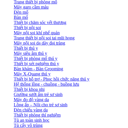
Trang thiết bị phòng mổ
Máy garo cầm máu
Đèn mổ
Bàn mổ
Thiết bị chăm sóc vết thương
Thiết bị nội soi
Máy nội soi khí phế quản
Trang thiết bị nội soi tai mũi họng
Máy nội soi dạ dày đại tràng
Thiết bị thú y
Máy siêu âm thú y
Thiết bị phòng mổ thú y
Thiết bị xét nghiệm thú y
Bàn khám - Bàn Grooming
Máy X-Quang thú y
Thiết bị hỗ trợ - Phục hồi chức năng thú y
Hệ thống lồng - chuồng - buồng lưu
Thiết bị khoa nhi
Giường sưởi ấm trẻ sơ sinh
Máy đo độ vàng da
Lồng ấp – Nôi cho trẻ sơ sinh
Đèn chiếu vàng da
Thiết bị phòng thí nghiệm
Tủ an toàn sinh học
Tủ cấy vô trùng