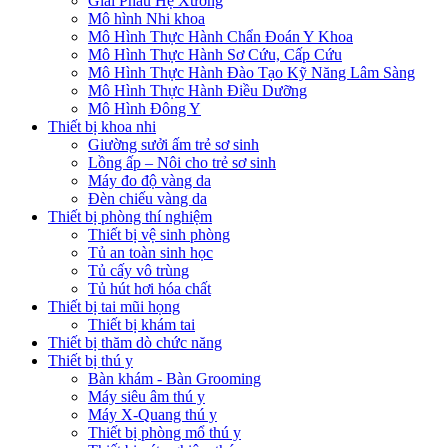
Giải Phẫu Hệ Xương
Mô hình Nhi khoa
Mô Hình Thực Hành Chẩn Đoán Y Khoa
Mô Hình Thực Hành Sơ Cứu, Cấp Cứu
Mô Hình Thực Hành Đào Tạo Kỹ Năng Lâm Sàng
Mô Hình Thực Hành Điều Dưỡng
Mô Hình Đông Y
Thiết bị khoa nhi
Giường sưởi ấm trẻ sơ sinh
Lồng ấp – Nôi cho trẻ sơ sinh
Máy đo độ vàng da
Đèn chiếu vàng da
Thiết bị phòng thí nghiệm
Thiết bị vệ sinh phòng
Tủ an toàn sinh học
Tủ cấy vô trùng
Tủ hút hơi hóa chất
Thiết bị tai mũi họng
Thiết bị khám tai
Thiết bị thăm dò chức năng
Thiết bị thú y
Bàn khám - Bàn Grooming
Máy siêu âm thú y
Máy X-Quang thú y
Thiết bị phòng mổ thú y