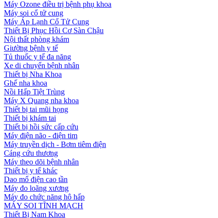
Máy Ozone điều trị bệnh phụ khoa
Máy soi cổ tử cung
Máy Áp Lạnh Cổ Tử Cung
Thiết Bị Phục Hồi Cơ Sàn Chậu
Nội thất phòng khám
Giường bệnh y tế
Tủ thuốc y tế đa năng
Xe di chuyển bệnh nhân
Thiết bị Nha Khoa
Ghế nha khoa
Nồi Hấp Tiệt Trùng
Máy X Quang nha khoa
Thiết bị tai mũi họng
Thiết bị khám tai
Thiết bị hồi sức cấp cứu
Máy điện não - điện tim
Máy truyền dịch - Bơm tiêm điện
Cáng cứu thương
Máy theo dõi bệnh nhân
Thiết bị y tế khác
Dao mổ điện cao tần
Máy đo loãng xương
Máy đo chức năng hô hấp
MÁY SOI TĨNH MẠCH
Thiết Bị Nam Khoa