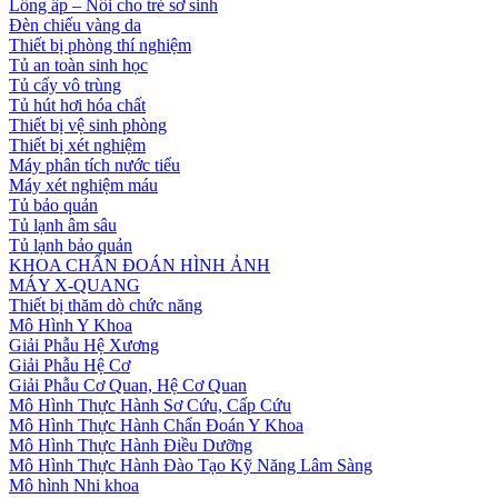
Lồng ấp – Nôi cho trẻ sơ sinh
Đèn chiếu vàng da
Thiết bị phòng thí nghiệm
Tủ an toàn sinh học
Tủ cấy vô trùng
Tủ hút hơi hóa chất
Thiết bị vệ sinh phòng
Thiết bị xét nghiệm
Máy phân tích nước tiểu
Máy xét nghiệm máu
Tủ bảo quản
Tủ lạnh âm sâu
Tủ lạnh bảo quản
KHOA CHẨN ĐOÁN HÌNH ẢNH
MÁY X-QUANG
Thiết bị thăm dò chức năng
Mô Hình Y Khoa
Giải Phẫu Hệ Xương
Giải Phẫu Hệ Cơ
Giải Phẫu Cơ Quan, Hệ Cơ Quan
Mô Hình Thực Hành Sơ Cứu, Cấp Cứu
Mô Hình Thực Hành Chẩn Đoán Y Khoa
Mô Hình Thực Hành Điều Dưỡng
Mô Hình Thực Hành Đào Tạo Kỹ Năng Lâm Sàng
Mô hình Nhi khoa