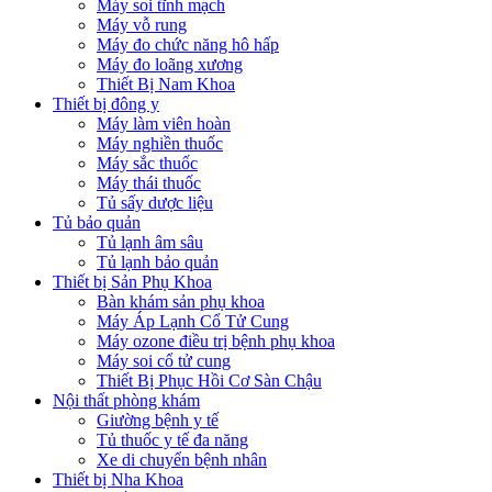
Máy soi tĩnh mạch
Máy vỗ rung
Máy đo chức năng hô hấp
Máy đo loãng xương
Thiết Bị Nam Khoa
Thiết bị đông y
Máy làm viên hoàn
Máy nghiền thuốc
Máy sắc thuốc
Máy thái thuốc
Tủ sấy dược liệu
Tủ bảo quản
Tủ lạnh âm sâu
Tủ lạnh bảo quản
Thiết bị Sản Phụ Khoa
Bàn khám sản phụ khoa
Máy Áp Lạnh Cổ Tử Cung
Máy ozone điều trị bệnh phụ khoa
Máy soi cổ tử cung
Thiết Bị Phục Hồi Cơ Sàn Chậu
Nội thất phòng khám
Giường bệnh y tế
Tủ thuốc y tế đa năng
Xe di chuyển bệnh nhân
Thiết bị Nha Khoa