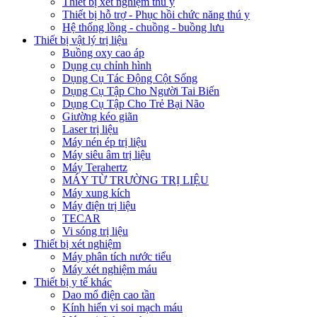
Thiết bị xét nghiệm thú y
Thiết bị hỗ trợ - Phục hồi chức năng thú y
Hệ thống lồng - chuồng - buồng lưu
Thiết bị vật lý trị liệu
Buồng oxy cao áp
Dụng cụ chỉnh hình
Dụng Cụ Tác Động Cột Sống
Dụng Cụ Tập Cho Người Tai Biến
Dụng Cụ Tập Cho Trẻ Bại Não
Giường kéo giãn
Laser trị liệu
Máy nén ép trị liệu
Máy siêu âm trị liệu
Máy Terahertz
MÁY TỪ TRƯỜNG TRỊ LIỆU
Máy xung kích
Máy điện trị liệu
TECAR
Vi sóng trị liệu
Thiết bị xét nghiệm
Máy phân tích nước tiểu
Máy xét nghiệm máu
Thiết bị y tế khác
Dao mổ điện cao tần
Kính hiển vi soi mạch máu