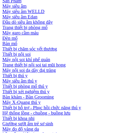
Sản Phẩm
Máy siêu âm
Máy siêu âm WELLD
Máy siêu âm Edan
Đầu dò siêu âm không dây
Trang thiết bị phòng mổ
Máy garo cầm máu
Đèn mổ
Bàn mổ
Thiết bị chăm sóc vết thương
Thiết bị nội soi
Máy nội soi khí phế quản
Trang thiết bị nội soi tai mũi họng
Máy nội soi dạ dày đại tràng
Thiết bị thú y
Máy siêu âm thú y
Thiết bị phòng mổ thú y
Thiết bị xét nghiệm thú y
Bàn khám - Bàn Grooming
Máy X-Quang thú y
Thiết bị hỗ trợ - Phục hồi chức năng thú y
Hệ thống lồng - chuồng - buồng lưu
Thiết bị khoa nhi
Giường sưởi ấm trẻ sơ sinh
Máy đo độ vàng da