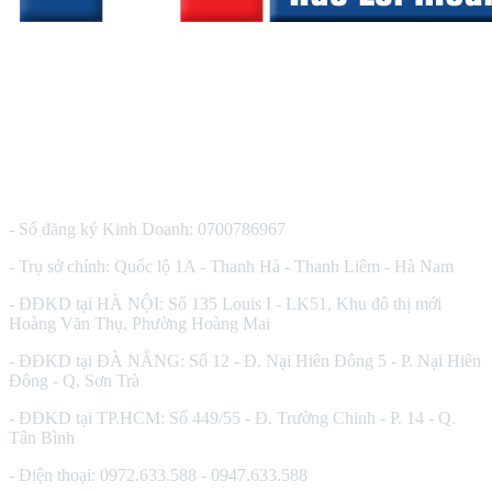
CÔNG TY TNHH THIẾT BỊ Y TẾ HUÊ LỢI
- Số đăng ký Kinh Doanh: 0700786967
- Trụ sở chính: Quốc lộ 1A - Thanh Hà - Thanh Liêm - Hà Nam
- ĐĐKD tại HÀ NỘI: Số 135 Louis I - LK51, Khu đô thị mới
Hoàng Văn Thụ, Phường Hoàng Mai
- ĐĐKD tại ĐÀ NẴNG: Số 12 - Đ. Nại Hiên Đông 5 - P. Nại Hiên
Đông - Q. Sơn Trà
- ĐĐKD tại TP.HCM: Số 449/55 - Đ. Trường Chinh - P. 14 - Q.
Tân Bình
- Điện thoại: 0972.633.588 - 0947.633.588