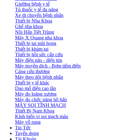
Giường bệnh y tế
Tủ thuốc y tế đa năng
Xe di chuyển bệnh nhân
Thiết bị Nha Khoa
Ghế nha khoa
Nồi Hấp Tiệt Trùng
Máy X Quang nha khoa
Thiết bị tai mũi họng
Thiết bị khám tai
Thiết bị hồi sức cấp cứu
Máy điện não - điện tim
Máy truyền dịch - Bơm tiêm điện
Cáng cứu thương
Máy theo dõi bệnh nhân
Thiết bị y tế khác
Dao mổ điện cao tần
Máy đo loãng xương
Máy đo chức năng hô hấp
MÁY SOI TĨNH MẠCH
Thiết Bị Nam Khoa
Kính hiển vi soi mạch máu
Máy vỗ rung
Tin Tức
Tuyển dụng
Tài Khoản