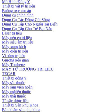
Mô Hình Đông Y
Thiết bị vật lý trị liệu
Buồng oxy cao áp
Dụng cụ chỉnh hình
Dụng Cụ Tác Động Cột Sống
Dụng Cụ Tập Cho Người Tai Biến
Dụng Cụ Tập Cho Trẻ Bại Não
Laser trị liệu
Máy nén ép trị liệu
Máy siêu âm trị liệu
Máy xung kích
Máy điện trị liệu
Vi sóng trị liệu
Giường kéo giãn
Máy Terahertz
MÁY TỪ TRƯỜNG TRỊ LIỆU
TECAR
Thiết bị đông y
Máy sắc thuốc
Máy làm viên hoàn
Máy nghiền thuốc
Máy thái thuốc
Tủ sấy dược liệu
Thiết bị Sản Phụ Khoa
Bàn khám sản phụ khoa