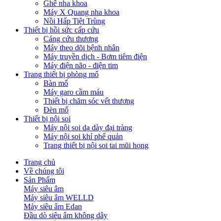
Ghế nha khoa
Máy X Quang nha khoa
Nồi Hấp Tiệt Trùng
Thiết bị hồi sức cấp cứu
Cáng cứu thương
Máy theo dõi bệnh nhân
Máy truyền dịch - Bơm tiêm điện
Máy điện não - điện tim
Trang thiết bị phòng mổ
Bàn mổ
Máy garo cầm máu
Thiết bị chăm sóc vết thương
Đèn mổ
Thiết bị nội soi
Máy nội soi dạ dày đại tràng
Máy nội soi khí phế quản
Trang thiết bị nội soi tai mũi họng
Trang chủ
Về chúng tôi
Sản Phẩm
Máy siêu âm
Máy siêu âm WELLD
Máy siêu âm Edan
Đầu dò siêu âm không dây