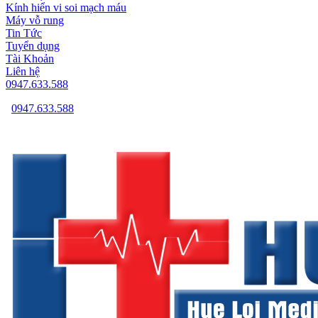
Kính hiển vi soi mạch máu
Máy vỗ rung
Tin Tức
Tuyển dụng
Tài Khoản
Liên hệ
0947.633.588
0947.633.588