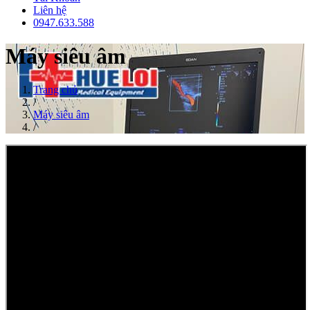
Liên hệ
0947.633.588
Máy siêu âm
Trang chủ
/
Máy siêu âm
/