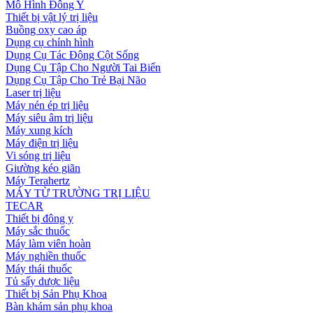
Mô Hình Đông Y
Thiết bị vật lý trị liệu
Buồng oxy cao áp
Dụng cụ chỉnh hình
Dụng Cụ Tác Động Cột Sống
Dụng Cụ Tập Cho Người Tai Biến
Dụng Cụ Tập Cho Trẻ Bại Não
Laser trị liệu
Máy nén ép trị liệu
Máy siêu âm trị liệu
Máy xung kích
Máy điện trị liệu
Vi sóng trị liệu
Giường kéo giãn
Máy Terahertz
MÁY TỪ TRƯỜNG TRỊ LIỆU
TECAR
Thiết bị đông y
Máy sắc thuốc
Máy làm viên hoàn
Máy nghiền thuốc
Máy thái thuốc
Tủ sấy dược liệu
Thiết bị Sản Phụ Khoa
Bàn khám sản phụ khoa