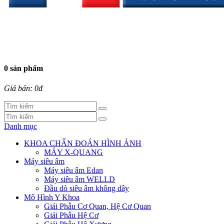
0 sản phẩm
Giá bán: 0đ
Danh mục
KHOA CHẨN ĐOÁN HÌNH ẢNH
MÁY X-QUANG
Máy siêu âm
Máy siêu âm Edan
Máy siêu âm WELLD
Đầu dò siêu âm không dây
Mô Hình Y Khoa
Giải Phẫu Cơ Quan, Hệ Cơ Quan
Giải Phẫu Hệ Cơ