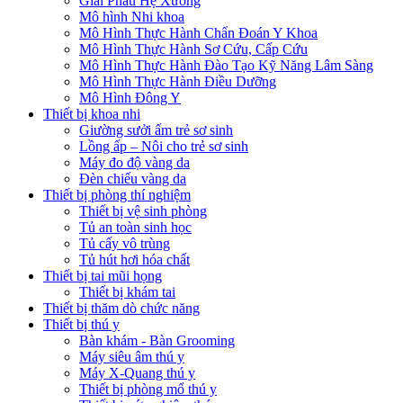
Giải Phẫu Hệ Xương
Mô hình Nhi khoa
Mô Hình Thực Hành Chẩn Đoán Y Khoa
Mô Hình Thực Hành Sơ Cứu, Cấp Cứu
Mô Hình Thực Hành Đào Tạo Kỹ Năng Lâm Sàng
Mô Hình Thực Hành Điều Dưỡng
Mô Hình Đông Y
Thiết bị khoa nhi
Giường sưởi ấm trẻ sơ sinh
Lồng ấp – Nôi cho trẻ sơ sinh
Máy đo độ vàng da
Đèn chiếu vàng da
Thiết bị phòng thí nghiệm
Thiết bị vệ sinh phòng
Tủ an toàn sinh học
Tủ cấy vô trùng
Tủ hút hơi hóa chất
Thiết bị tai mũi họng
Thiết bị khám tai
Thiết bị thăm dò chức năng
Thiết bị thú y
Bàn khám - Bàn Grooming
Máy siêu âm thú y
Máy X-Quang thú y
Thiết bị phòng mổ thú y