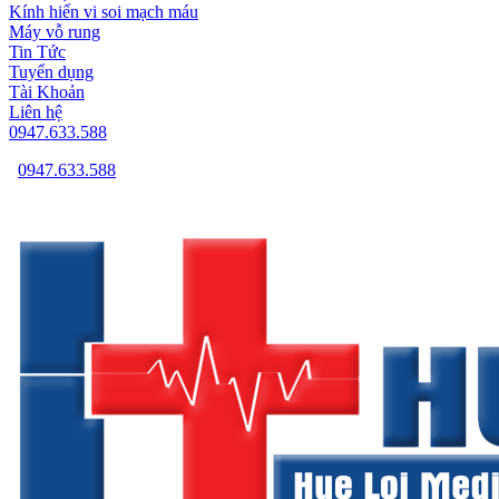
Kính hiển vi soi mạch máu
Máy vỗ rung
Tin Tức
Tuyển dụng
Tài Khoản
Liên hệ
0947.633.588
0947.633.588