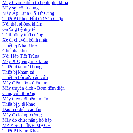
Máy Ozone điều trị bệnh phụ khoa
Máy soi cổ tử cung
Máy Áp Lạnh Cổ Tử Cung
Thiết Bị Phục Hồi Cơ Sàn Chậu
Nội thất phòng khám
Giường bệnh y tế
Tủ thuốc y tế đa năng
Xe di chuyển bệnh nhân
Thiết bị Nha Khoa
Ghế nha khoa
Nồi Hấp Tiệt Trùng
Máy X Quang nha khoa
Thiết bị tai mũi họng
Thiết bị khám tai
Thiết bị hồi sức cấp cứu
Máy điện não - điện tim
Máy truyền dịch - Bơm tiêm điện
Cáng cứu thương
Máy theo dõi bệnh nhân
Thiết bị y tế khác
Dao mổ điện cao tần
Máy đo loãng xương
Máy đo chức năng hô hấp
MÁY SOI TĨNH MẠCH
Thiết Bị Nam Khoa