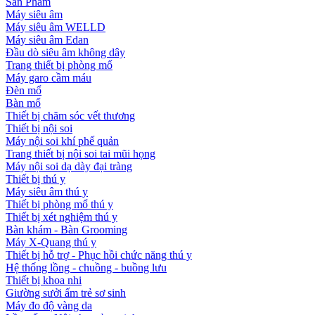
Sản Phẩm
Máy siêu âm
Máy siêu âm WELLD
Máy siêu âm Edan
Đầu dò siêu âm không dây
Trang thiết bị phòng mổ
Máy garo cầm máu
Đèn mổ
Bàn mổ
Thiết bị chăm sóc vết thương
Thiết bị nội soi
Máy nội soi khí phế quản
Trang thiết bị nội soi tai mũi họng
Máy nội soi dạ dày đại tràng
Thiết bị thú y
Máy siêu âm thú y
Thiết bị phòng mổ thú y
Thiết bị xét nghiệm thú y
Bàn khám - Bàn Grooming
Máy X-Quang thú y
Thiết bị hỗ trợ - Phục hồi chức năng thú y
Hệ thống lồng - chuồng - buồng lưu
Thiết bị khoa nhi
Giường sưởi ấm trẻ sơ sinh
Máy đo độ vàng da