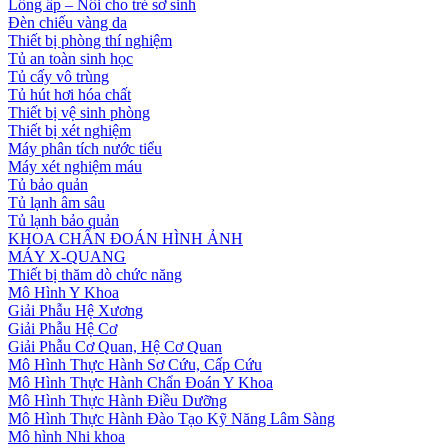
Lồng ấp – Nôi cho trẻ sơ sinh
Đèn chiếu vàng da
Thiết bị phòng thí nghiệm
Tủ an toàn sinh học
Tủ cấy vô trùng
Tủ hút hơi hóa chất
Thiết bị vệ sinh phòng
Thiết bị xét nghiệm
Máy phân tích nước tiểu
Máy xét nghiệm máu
Tủ bảo quản
Tủ lạnh âm sâu
Tủ lạnh bảo quản
KHOA CHẨN ĐOÁN HÌNH ẢNH
MÁY X-QUANG
Thiết bị thăm dò chức năng
Mô Hình Y Khoa
Giải Phẫu Hệ Xương
Giải Phẫu Hệ Cơ
Giải Phẫu Cơ Quan, Hệ Cơ Quan
Mô Hình Thực Hành Sơ Cứu, Cấp Cứu
Mô Hình Thực Hành Chẩn Đoán Y Khoa
Mô Hình Thực Hành Điều Dưỡng
Mô Hình Thực Hành Đào Tạo Kỹ Năng Lâm Sàng
Mô hình Nhi khoa