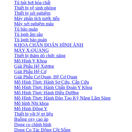
Tủ hút hơi hóa chất
Thiết bị vệ sinh phòng
Thiết bị xét nghiệm
Máy phân tích nước tiểu
Máy xét nghiệm máu
Tủ bảo quản
Tủ lạnh âm sâu
Tủ lạnh bảo quản
KHOA CHẨN ĐOÁN HÌNH ẢNH
MÁY X-QUANG
Thiết bị thăm dò chức năng
Mô Hình Y Khoa
Giải Phẫu Hệ Xương
Giải Phẫu Hệ Cơ
Giải Phẫu Cơ Quan, Hệ Cơ Quan
Mô Hình Thực Hành Sơ Cứu, Cấp Cứu
Mô Hình Thực Hành Chẩn Đoán Y Khoa
Mô Hình Thực Hành Điều Dưỡng
Mô Hình Thực Hành Đào Tạo Kỹ Năng Lâm Sàng
Mô hình Nhi khoa
Mô Hình Đông Y
Thiết bị vật lý trị liệu
Buồng oxy cao áp
Dụng cụ chỉnh hình
Dụng Cụ Tác Động Cột Sống