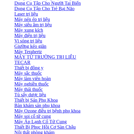
Dụng Cụ Tập Cho Người Tai Biến
Dụng Cụ Tập Cho Trẻ Bại Não
Laser trị liệu
Máy nén ép trị liệu
Máy siêu âm trị liệu
Máy xung kích
Máy điện trị liệu
Vi sóng trị liệu
Giường kéo giãn
Máy Terahertz
MÁY TỪ TRƯỜNG TRỊ LIỆU
TECAR
Thiết bị đông y
Máy sắc thuốc
Máy làm viên hoàn
Máy nghiền thuốc
Máy thái thuốc
Tủ sấy dược liệu
Thiết bị Sản Phụ Khoa
Bàn khám sản phụ khoa
Máy Ozone điều trị bệnh phụ khoa
Máy soi cổ tử cung
Máy Áp Lạnh Cổ Tử Cung
Thiết Bị Phục Hồi Cơ Sàn Chậu
Nội thất phòng khám