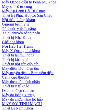
Máy Ozone điều trị bệnh phụ khoa
Máy soi cổ tử cung
Máy Áp Lạnh Cổ Tử Cung
Thiết Bị Phục Hồi Cơ Sàn Chậu
Nội thất phòng khám
Giường bệnh y tế
Tủ thuốc y tế đa năng
Xe di chuyển bệnh nhân
Thiết bị Nha Khoa
Ghế nha khoa
Nồi Hấp Tiệt Trùng
Máy X Quang nha khoa
Thiết bị tai mũi họng
Thiết bị khám tai
Thiết bị hồi sức cấp cứu
Máy điện não - điện tim
Máy truyền dịch - Bơm tiêm điện
Cáng cứu thương
Máy theo dõi bệnh nhân
Thiết bị y tế khác
Dao mổ điện cao tần
Máy đo loãng xương
Máy đo chức năng hô hấp
MÁY SOI TĨNH MẠCH
Thiết Bị Nam Khoa