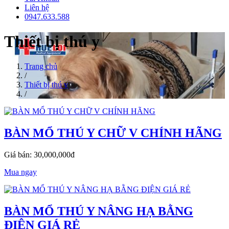
Liên hệ
0947.633.588
Thiết bị thú y
Trang chủ
/
Thiết bị thú y
/
BÀN MỔ THÚ Y CHỮ V CHÍNH HÃNG
Giá bán: 30,000,000đ
Mua ngay
BÀN MỔ THÚ Y NÂNG HẠ BẰNG
ĐIỆN GIÁ RẺ