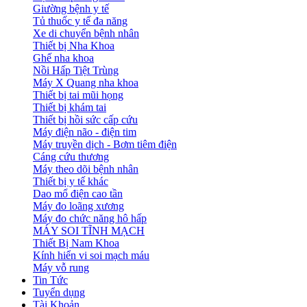
Giường bệnh y tế
Tủ thuốc y tế đa năng
Xe di chuyển bệnh nhân
Thiết bị Nha Khoa
Ghế nha khoa
Nồi Hấp Tiệt Trùng
Máy X Quang nha khoa
Thiết bị tai mũi họng
Thiết bị khám tai
Thiết bị hồi sức cấp cứu
Máy điện não - điện tim
Máy truyền dịch - Bơm tiêm điện
Cáng cứu thương
Máy theo dõi bệnh nhân
Thiết bị y tế khác
Dao mổ điện cao tần
Máy đo loãng xương
Máy đo chức năng hô hấp
MÁY SOI TĨNH MẠCH
Thiết Bị Nam Khoa
Kính hiển vi soi mạch máu
Máy vỗ rung
Tin Tức
Tuyển dụng
Tài Khoản