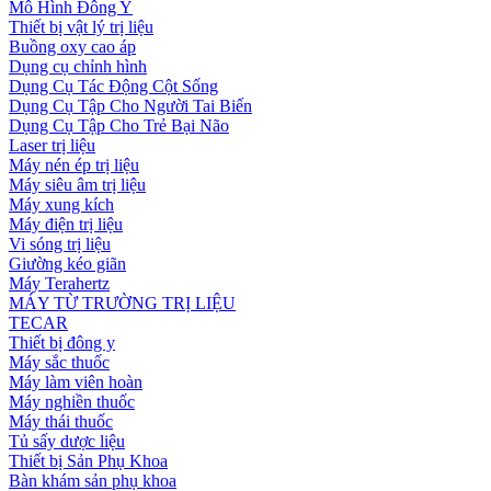
Mô Hình Đông Y
Thiết bị vật lý trị liệu
Buồng oxy cao áp
Dụng cụ chỉnh hình
Dụng Cụ Tác Động Cột Sống
Dụng Cụ Tập Cho Người Tai Biến
Dụng Cụ Tập Cho Trẻ Bại Não
Laser trị liệu
Máy nén ép trị liệu
Máy siêu âm trị liệu
Máy xung kích
Máy điện trị liệu
Vi sóng trị liệu
Giường kéo giãn
Máy Terahertz
MÁY TỪ TRƯỜNG TRỊ LIỆU
TECAR
Thiết bị đông y
Máy sắc thuốc
Máy làm viên hoàn
Máy nghiền thuốc
Máy thái thuốc
Tủ sấy dược liệu
Thiết bị Sản Phụ Khoa
Bàn khám sản phụ khoa