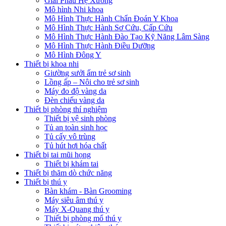
Giải Phẫu Hệ Xương
Mô hình Nhi khoa
Mô Hình Thực Hành Chẩn Đoán Y Khoa
Mô Hình Thực Hành Sơ Cứu, Cấp Cứu
Mô Hình Thực Hành Đào Tạo Kỹ Năng Lâm Sàng
Mô Hình Thực Hành Điều Dưỡng
Mô Hình Đông Y
Thiết bị khoa nhi
Giường sưởi ấm trẻ sơ sinh
Lồng ấp – Nôi cho trẻ sơ sinh
Máy đo độ vàng da
Đèn chiếu vàng da
Thiết bị phòng thí nghiệm
Thiết bị vệ sinh phòng
Tủ an toàn sinh học
Tủ cấy vô trùng
Tủ hút hơi hóa chất
Thiết bị tai mũi họng
Thiết bị khám tai
Thiết bị thăm dò chức năng
Thiết bị thú y
Bàn khám - Bàn Grooming
Máy siêu âm thú y
Máy X-Quang thú y
Thiết bị phòng mổ thú y