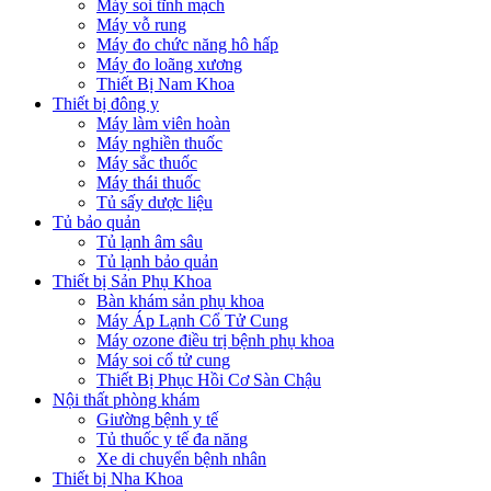
Máy soi tĩnh mạch
Máy vỗ rung
Máy đo chức năng hô hấp
Máy đo loãng xương
Thiết Bị Nam Khoa
Thiết bị đông y
Máy làm viên hoàn
Máy nghiền thuốc
Máy sắc thuốc
Máy thái thuốc
Tủ sấy dược liệu
Tủ bảo quản
Tủ lạnh âm sâu
Tủ lạnh bảo quản
Thiết bị Sản Phụ Khoa
Bàn khám sản phụ khoa
Máy Áp Lạnh Cổ Tử Cung
Máy ozone điều trị bệnh phụ khoa
Máy soi cổ tử cung
Thiết Bị Phục Hồi Cơ Sàn Chậu
Nội thất phòng khám
Giường bệnh y tế
Tủ thuốc y tế đa năng
Xe di chuyển bệnh nhân
Thiết bị Nha Khoa