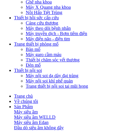
Ghế nha khoa
Máy X Quang nha khoa
Nồi Hấp Tiệt Trùng
Thiết bị hồi sức cấp cứu
Cáng cứu thương
Máy theo dõi bệnh nhân
Máy truyền dịch - Bơm tiêm điện
Máy điện não - điện tim
Trang thiết bị phòng mổ
Bàn mổ
Máy garo cầm máu
Thiết bị chăm sóc vết thương
Đèn mổ
Thiết bị nội soi
Máy nội soi dạ dày đại tràng
Máy nội soi khí phế quản
Trang thiết bị nội soi tai mũi họng
Trang chủ
Về chúng tôi
Sản Phẩm
Máy siêu âm
Máy siêu âm WELLD
Máy siêu âm Edan
Đầu dò siêu âm không dây