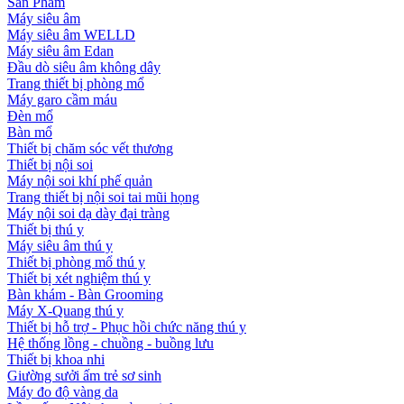
Sản Phẩm
Máy siêu âm
Máy siêu âm WELLD
Máy siêu âm Edan
Đầu dò siêu âm không dây
Trang thiết bị phòng mổ
Máy garo cầm máu
Đèn mổ
Bàn mổ
Thiết bị chăm sóc vết thương
Thiết bị nội soi
Máy nội soi khí phế quản
Trang thiết bị nội soi tai mũi họng
Máy nội soi dạ dày đại tràng
Thiết bị thú y
Máy siêu âm thú y
Thiết bị phòng mổ thú y
Thiết bị xét nghiệm thú y
Bàn khám - Bàn Grooming
Máy X-Quang thú y
Thiết bị hỗ trợ - Phục hồi chức năng thú y
Hệ thống lồng - chuồng - buồng lưu
Thiết bị khoa nhi
Giường sưởi ấm trẻ sơ sinh
Máy đo độ vàng da