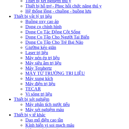
Thiết bị xét nghiệm thú y
Thiết bị hỗ trợ - Phục hồi chức năng thú y
Hệ thống lồng - chuồng - buồng lưu
Thiết bị vật lý trị liệu
Buồng oxy cao áp
Dụng cụ chỉnh hình
Dụng Cụ Tác Động Cột Sống
Dụng Cụ Tập Cho Người Tai Biến
Dụng Cụ Tập Cho Trẻ Bại Não
Giường kéo giãn
Laser trị liệu
Máy nén ép trị liệu
Máy siêu âm trị liệu
Máy Terahertz
MÁY TỪ TRƯỜNG TRỊ LIỆU
Máy xung kích
Máy điện trị liệu
TECAR
Vi sóng trị liệu
Thiết bị xét nghiệm
Máy phân tích nước tiểu
Máy xét nghiệm máu
Thiết bị y tế khác
Dao mổ điện cao tần
Kính hiển vi soi mạch máu