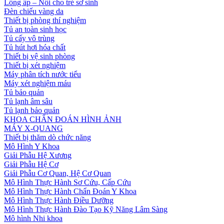
Lồng ấp – Nôi cho trẻ sơ sinh
Đèn chiếu vàng da
Thiết bị phòng thí nghiệm
Tủ an toàn sinh học
Tủ cấy vô trùng
Tủ hút hơi hóa chất
Thiết bị vệ sinh phòng
Thiết bị xét nghiệm
Máy phân tích nước tiểu
Máy xét nghiệm máu
Tủ bảo quản
Tủ lạnh âm sâu
Tủ lạnh bảo quản
KHOA CHẨN ĐOÁN HÌNH ẢNH
MÁY X-QUANG
Thiết bị thăm dò chức năng
Mô Hình Y Khoa
Giải Phẫu Hệ Xương
Giải Phẫu Hệ Cơ
Giải Phẫu Cơ Quan, Hệ Cơ Quan
Mô Hình Thực Hành Sơ Cứu, Cấp Cứu
Mô Hình Thực Hành Chẩn Đoán Y Khoa
Mô Hình Thực Hành Điều Dưỡng
Mô Hình Thực Hành Đào Tạo Kỹ Năng Lâm Sàng
Mô hình Nhi khoa