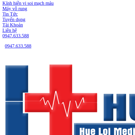
Kính hiển vi soi mạch máu
Máy vỗ rung
Tin Tức
Tuyển dụng
Tài Khoản
Liên hệ
0947.633.588
0947.633.588