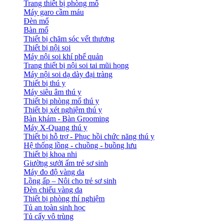
Trang thiết bị phòng mổ
Máy garo cầm máu
Đèn mổ
Bàn mổ
Thiết bị chăm sóc vết thương
Thiết bị nội soi
Máy nội soi khí phế quản
Trang thiết bị nội soi tai mũi họng
Máy nội soi dạ dày đại tràng
Thiết bị thú y
Máy siêu âm thú y
Thiết bị phòng mổ thú y
Thiết bị xét nghiệm thú y
Bàn khám - Bàn Grooming
Máy X-Quang thú y
Thiết bị hỗ trợ - Phục hồi chức năng thú y
Hệ thống lồng - chuồng - buồng lưu
Thiết bị khoa nhi
Giường sưởi ấm trẻ sơ sinh
Máy đo độ vàng da
Lồng ấp – Nôi cho trẻ sơ sinh
Đèn chiếu vàng da
Thiết bị phòng thí nghiệm
Tủ an toàn sinh học
Tủ cấy vô trùng