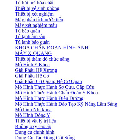
Tủ hút hơi hóa chất
Thiết bị vệ sinh phòng
Thiết bị xét nghiệm
Máy phân tích nước tiểu
Máy xét nghiệm máu
Tủ bảo quản
Tủ lạnh âm sâu
Tủ lạnh bảo quản
KHOA CHẨN ĐOÁN HÌNH ẢNH
MÁY X-QUANG
Thiết bị thăm dò chức năng
Mô Hình Y Khoa
Giải Phẫu Hệ Xương
Giải Phẫu Hệ Cơ
Giải Phẫu Cơ Quan, Hệ Cơ Quan
Mô Hình Thực Hành Sơ Cứu, Cấp Cứu
Mô Hình Thực Hành Chẩn Đoán Y Khoa
Mô Hình Thực Hành Điều Dưỡng
Mô Hình Thực Hành Đào Tạo Kỹ Năng Lâm Sàng
Mô hình Nhi khoa
Mô Hình Đông Y
Thiết bị vật lý trị liệu
Buồng oxy cao áp
Dụng cụ chỉnh hình
Dụng Cụ Tác Động Cột Sống