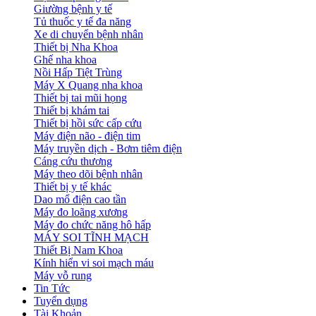
Giường bệnh y tế
Tủ thuốc y tế đa năng
Xe di chuyển bệnh nhân
Thiết bị Nha Khoa
Ghế nha khoa
Nồi Hấp Tiệt Trùng
Máy X Quang nha khoa
Thiết bị tai mũi họng
Thiết bị khám tai
Thiết bị hồi sức cấp cứu
Máy điện não - điện tim
Máy truyền dịch - Bơm tiêm điện
Cáng cứu thương
Máy theo dõi bệnh nhân
Thiết bị y tế khác
Dao mổ điện cao tần
Máy đo loãng xương
Máy đo chức năng hô hấp
MÁY SOI TĨNH MẠCH
Thiết Bị Nam Khoa
Kính hiển vi soi mạch máu
Máy vỗ rung
Tin Tức
Tuyển dụng
Tài Khoản