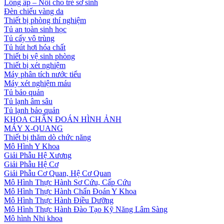
Lồng ấp – Nôi cho trẻ sơ sinh
Đèn chiếu vàng da
Thiết bị phòng thí nghiệm
Tủ an toàn sinh học
Tủ cấy vô trùng
Tủ hút hơi hóa chất
Thiết bị vệ sinh phòng
Thiết bị xét nghiệm
Máy phân tích nước tiểu
Máy xét nghiệm máu
Tủ bảo quản
Tủ lạnh âm sâu
Tủ lạnh bảo quản
KHOA CHẨN ĐOÁN HÌNH ẢNH
MÁY X-QUANG
Thiết bị thăm dò chức năng
Mô Hình Y Khoa
Giải Phẫu Hệ Xương
Giải Phẫu Hệ Cơ
Giải Phẫu Cơ Quan, Hệ Cơ Quan
Mô Hình Thực Hành Sơ Cứu, Cấp Cứu
Mô Hình Thực Hành Chẩn Đoán Y Khoa
Mô Hình Thực Hành Điều Dưỡng
Mô Hình Thực Hành Đào Tạo Kỹ Năng Lâm Sàng
Mô hình Nhi khoa