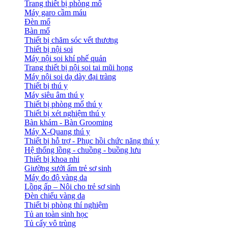
Trang thiết bị phòng mổ
Máy garo cầm máu
Đèn mổ
Bàn mổ
Thiết bị chăm sóc vết thương
Thiết bị nội soi
Máy nội soi khí phế quản
Trang thiết bị nội soi tai mũi họng
Máy nội soi dạ dày đại tràng
Thiết bị thú y
Máy siêu âm thú y
Thiết bị phòng mổ thú y
Thiết bị xét nghiệm thú y
Bàn khám - Bàn Grooming
Máy X-Quang thú y
Thiết bị hỗ trợ - Phục hồi chức năng thú y
Hệ thống lồng - chuồng - buồng lưu
Thiết bị khoa nhi
Giường sưởi ấm trẻ sơ sinh
Máy đo độ vàng da
Lồng ấp – Nôi cho trẻ sơ sinh
Đèn chiếu vàng da
Thiết bị phòng thí nghiệm
Tủ an toàn sinh học
Tủ cấy vô trùng