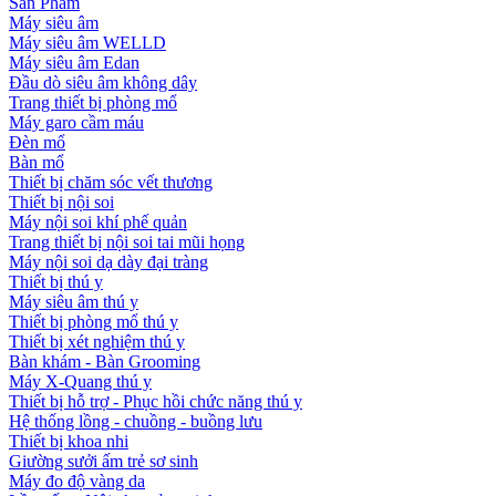
Sản Phẩm
Máy siêu âm
Máy siêu âm WELLD
Máy siêu âm Edan
Đầu dò siêu âm không dây
Trang thiết bị phòng mổ
Máy garo cầm máu
Đèn mổ
Bàn mổ
Thiết bị chăm sóc vết thương
Thiết bị nội soi
Máy nội soi khí phế quản
Trang thiết bị nội soi tai mũi họng
Máy nội soi dạ dày đại tràng
Thiết bị thú y
Máy siêu âm thú y
Thiết bị phòng mổ thú y
Thiết bị xét nghiệm thú y
Bàn khám - Bàn Grooming
Máy X-Quang thú y
Thiết bị hỗ trợ - Phục hồi chức năng thú y
Hệ thống lồng - chuồng - buồng lưu
Thiết bị khoa nhi
Giường sưởi ấm trẻ sơ sinh
Máy đo độ vàng da