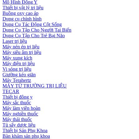
Mô Hình Đông Y
Thiết bị vật lý trị liệu
Buồng oxy cao áp
Dụng cụ chỉnh hình
Dụng Cụ Tác Động Cột Sống
Dụng Cụ Tập Cho Người Tai Biến
Dụng Cụ Tập Cho Trẻ Bại Não
Laser trị liệu
Máy nén ép trị liệu
Máy siêu âm trị liệu
Máy xung kích
Máy điện trị liệu
Vi sóng trị liệu
Giường kéo giãn
Máy Terahertz
MÁY TỪ TRƯỜNG TRỊ LIỆU
TECAR
Thiết bị đông y
Máy sắc thuốc
Máy làm viên hoàn
Máy nghiền thuốc
Máy thái thuốc
Tủ sấy dược liệu
Thiết bị Sản Phụ Khoa
Bàn khám sản phụ khoa