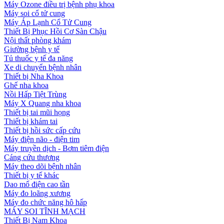
Máy Ozone điều trị bệnh phụ khoa
Máy soi cổ tử cung
Máy Áp Lạnh Cổ Tử Cung
Thiết Bị Phục Hồi Cơ Sàn Chậu
Nội thất phòng khám
Giường bệnh y tế
Tủ thuốc y tế đa năng
Xe di chuyển bệnh nhân
Thiết bị Nha Khoa
Ghế nha khoa
Nồi Hấp Tiệt Trùng
Máy X Quang nha khoa
Thiết bị tai mũi họng
Thiết bị khám tai
Thiết bị hồi sức cấp cứu
Máy điện não - điện tim
Máy truyền dịch - Bơm tiêm điện
Cáng cứu thương
Máy theo dõi bệnh nhân
Thiết bị y tế khác
Dao mổ điện cao tần
Máy đo loãng xương
Máy đo chức năng hô hấp
MÁY SOI TĨNH MẠCH
Thiết Bị Nam Khoa