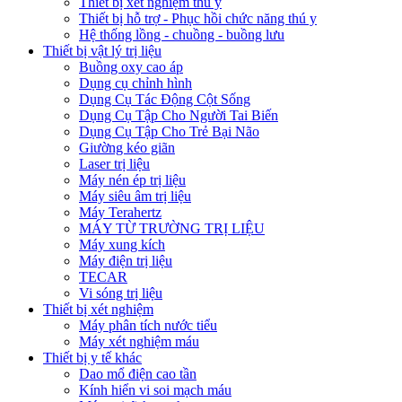
Thiết bị xét nghiệm thú y
Thiết bị hỗ trợ - Phục hồi chức năng thú y
Hệ thống lồng - chuồng - buồng lưu
Thiết bị vật lý trị liệu
Buồng oxy cao áp
Dụng cụ chỉnh hình
Dụng Cụ Tác Động Cột Sống
Dụng Cụ Tập Cho Người Tai Biến
Dụng Cụ Tập Cho Trẻ Bại Não
Giường kéo giãn
Laser trị liệu
Máy nén ép trị liệu
Máy siêu âm trị liệu
Máy Terahertz
MÁY TỪ TRƯỜNG TRỊ LIỆU
Máy xung kích
Máy điện trị liệu
TECAR
Vi sóng trị liệu
Thiết bị xét nghiệm
Máy phân tích nước tiểu
Máy xét nghiệm máu
Thiết bị y tế khác
Dao mổ điện cao tần
Kính hiển vi soi mạch máu