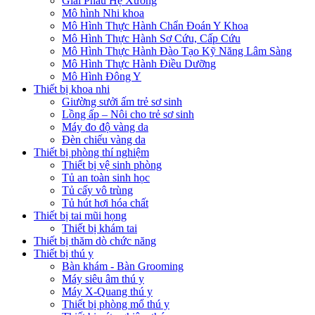
Giải Phẫu Hệ Xương
Mô hình Nhi khoa
Mô Hình Thực Hành Chẩn Đoán Y Khoa
Mô Hình Thực Hành Sơ Cứu, Cấp Cứu
Mô Hình Thực Hành Đào Tạo Kỹ Năng Lâm Sàng
Mô Hình Thực Hành Điều Dưỡng
Mô Hình Đông Y
Thiết bị khoa nhi
Giường sưởi ấm trẻ sơ sinh
Lồng ấp – Nôi cho trẻ sơ sinh
Máy đo độ vàng da
Đèn chiếu vàng da
Thiết bị phòng thí nghiệm
Thiết bị vệ sinh phòng
Tủ an toàn sinh học
Tủ cấy vô trùng
Tủ hút hơi hóa chất
Thiết bị tai mũi họng
Thiết bị khám tai
Thiết bị thăm dò chức năng
Thiết bị thú y
Bàn khám - Bàn Grooming
Máy siêu âm thú y
Máy X-Quang thú y
Thiết bị phòng mổ thú y