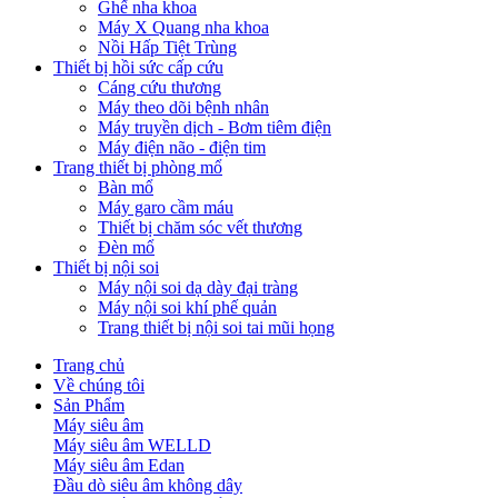
Ghế nha khoa
Máy X Quang nha khoa
Nồi Hấp Tiệt Trùng
Thiết bị hồi sức cấp cứu
Cáng cứu thương
Máy theo dõi bệnh nhân
Máy truyền dịch - Bơm tiêm điện
Máy điện não - điện tim
Trang thiết bị phòng mổ
Bàn mổ
Máy garo cầm máu
Thiết bị chăm sóc vết thương
Đèn mổ
Thiết bị nội soi
Máy nội soi dạ dày đại tràng
Máy nội soi khí phế quản
Trang thiết bị nội soi tai mũi họng
Trang chủ
Về chúng tôi
Sản Phẩm
Máy siêu âm
Máy siêu âm WELLD
Máy siêu âm Edan
Đầu dò siêu âm không dây