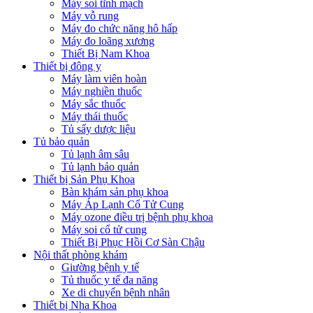
Máy soi tĩnh mạch
Máy vỗ rung
Máy đo chức năng hô hấp
Máy đo loãng xương
Thiết Bị Nam Khoa
Thiết bị đông y
Máy làm viên hoàn
Máy nghiền thuốc
Máy sắc thuốc
Máy thái thuốc
Tủ sấy dược liệu
Tủ bảo quản
Tủ lạnh âm sâu
Tủ lạnh bảo quản
Thiết bị Sản Phụ Khoa
Bàn khám sản phụ khoa
Máy Áp Lạnh Cổ Tử Cung
Máy ozone điều trị bệnh phụ khoa
Máy soi cổ tử cung
Thiết Bị Phục Hồi Cơ Sàn Chậu
Nội thất phòng khám
Giường bệnh y tế
Tủ thuốc y tế đa năng
Xe di chuyển bệnh nhân
Thiết bị Nha Khoa