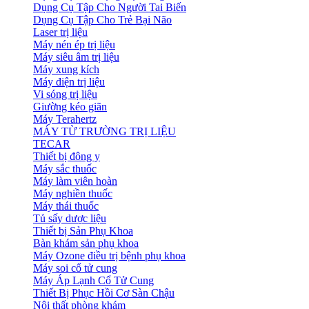
Dụng Cụ Tập Cho Người Tai Biến
Dụng Cụ Tập Cho Trẻ Bại Não
Laser trị liệu
Máy nén ép trị liệu
Máy siêu âm trị liệu
Máy xung kích
Máy điện trị liệu
Vi sóng trị liệu
Giường kéo giãn
Máy Terahertz
MÁY TỪ TRƯỜNG TRỊ LIỆU
TECAR
Thiết bị đông y
Máy sắc thuốc
Máy làm viên hoàn
Máy nghiền thuốc
Máy thái thuốc
Tủ sấy dược liệu
Thiết bị Sản Phụ Khoa
Bàn khám sản phụ khoa
Máy Ozone điều trị bệnh phụ khoa
Máy soi cổ tử cung
Máy Áp Lạnh Cổ Tử Cung
Thiết Bị Phục Hồi Cơ Sàn Chậu
Nội thất phòng khám