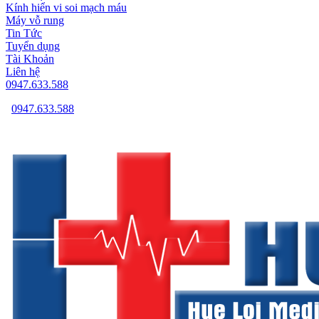
Kính hiển vi soi mạch máu
Máy vỗ rung
Tin Tức
Tuyển dụng
Tài Khoản
Liên hệ
0947.633.588
0947.633.588