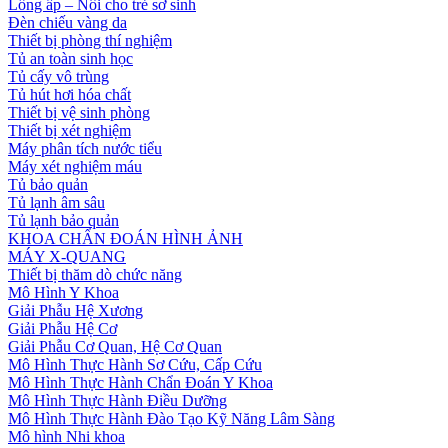
Lồng ấp – Nôi cho trẻ sơ sinh
Đèn chiếu vàng da
Thiết bị phòng thí nghiệm
Tủ an toàn sinh học
Tủ cấy vô trùng
Tủ hút hơi hóa chất
Thiết bị vệ sinh phòng
Thiết bị xét nghiệm
Máy phân tích nước tiểu
Máy xét nghiệm máu
Tủ bảo quản
Tủ lạnh âm sâu
Tủ lạnh bảo quản
KHOA CHẨN ĐOÁN HÌNH ẢNH
MÁY X-QUANG
Thiết bị thăm dò chức năng
Mô Hình Y Khoa
Giải Phẫu Hệ Xương
Giải Phẫu Hệ Cơ
Giải Phẫu Cơ Quan, Hệ Cơ Quan
Mô Hình Thực Hành Sơ Cứu, Cấp Cứu
Mô Hình Thực Hành Chẩn Đoán Y Khoa
Mô Hình Thực Hành Điều Dưỡng
Mô Hình Thực Hành Đào Tạo Kỹ Năng Lâm Sàng
Mô hình Nhi khoa