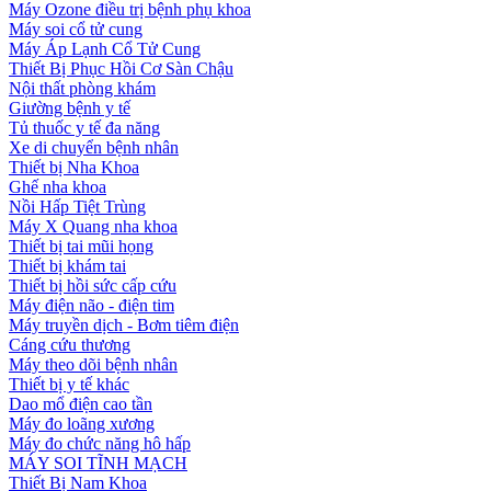
Máy Ozone điều trị bệnh phụ khoa
Máy soi cổ tử cung
Máy Áp Lạnh Cổ Tử Cung
Thiết Bị Phục Hồi Cơ Sàn Chậu
Nội thất phòng khám
Giường bệnh y tế
Tủ thuốc y tế đa năng
Xe di chuyển bệnh nhân
Thiết bị Nha Khoa
Ghế nha khoa
Nồi Hấp Tiệt Trùng
Máy X Quang nha khoa
Thiết bị tai mũi họng
Thiết bị khám tai
Thiết bị hồi sức cấp cứu
Máy điện não - điện tim
Máy truyền dịch - Bơm tiêm điện
Cáng cứu thương
Máy theo dõi bệnh nhân
Thiết bị y tế khác
Dao mổ điện cao tần
Máy đo loãng xương
Máy đo chức năng hô hấp
MÁY SOI TĨNH MẠCH
Thiết Bị Nam Khoa