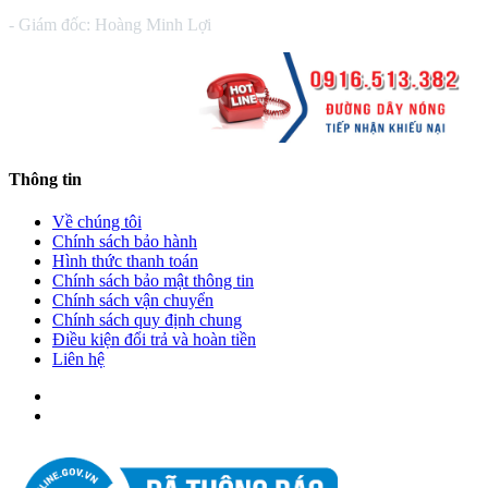
- Giám đốc: Hoàng Minh Lợi
Thông tin
Về chúng tôi
Chính sách bảo hành
Hình thức thanh toán
Chính sách bảo mật thông tin
Chính sách vận chuyển
Chính sách quy định chung
Điều kiện đổi trả và hoàn tiền
Liên hệ