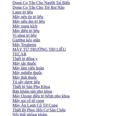
Dụng Cụ Tập Cho Người Tai Biến
Dụng Cụ Tập Cho Trẻ Bại Não
Laser trị liệu
Máy nén ép trị liệu
Máy siêu âm trị liệu
Máy xung kích
Máy điện trị liệu
Vi sóng trị liệu
Giường kéo giãn
Máy Terahertz
MÁY TỪ TRƯỜNG TRỊ LIỆU
TECAR
Thiết bị đông y
Máy sắc thuốc
Máy làm viên hoàn
Máy nghiền thuốc
Máy thái thuốc
Tủ sấy dược liệu
Thiết bị Sản Phụ Khoa
Bàn khám sản phụ khoa
Máy Ozone điều trị bệnh phụ khoa
Máy soi cổ tử cung
Máy Áp Lạnh Cổ Tử Cung
Thiết Bị Phục Hồi Cơ Sàn Chậu
Nội thất phòng khám