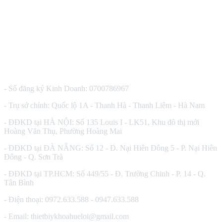
CÔNG TY TNHH THIẾT BỊ Y TẾ HUÊ LỢI
- Số đăng ký Kinh Doanh: 0700786967
- Trụ sở chính: Quốc lộ 1A - Thanh Hà - Thanh Liêm - Hà Nam
- ĐĐKD tại HÀ NỘI: Số 135 Louis I - LK51, Khu đô thị mới
Hoàng Văn Thụ, Phường Hoàng Mai
- ĐĐKD tại ĐÀ NẴNG: Số 12 - Đ. Nại Hiên Đông 5 - P. Nại Hiên
Đông - Q. Sơn Trà
- ĐĐKD tại TP.HCM: Số 449/55 - Đ. Trường Chinh - P. 14 - Q.
Tân Bình
- Điện thoại: 0972.633.588 - 0947.633.588
- Email: thietbiykhoahueloi@gmail.com