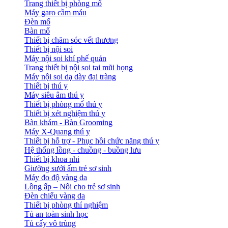
Trang thiết bị phòng mổ
Máy garo cầm máu
Đèn mổ
Bàn mổ
Thiết bị chăm sóc vết thương
Thiết bị nội soi
Máy nội soi khí phế quản
Trang thiết bị nội soi tai mũi họng
Máy nội soi dạ dày đại tràng
Thiết bị thú y
Máy siêu âm thú y
Thiết bị phòng mổ thú y
Thiết bị xét nghiệm thú y
Bàn khám - Bàn Grooming
Máy X-Quang thú y
Thiết bị hỗ trợ - Phục hồi chức năng thú y
Hệ thống lồng - chuồng - buồng lưu
Thiết bị khoa nhi
Giường sưởi ấm trẻ sơ sinh
Máy đo độ vàng da
Lồng ấp – Nôi cho trẻ sơ sinh
Đèn chiếu vàng da
Thiết bị phòng thí nghiệm
Tủ an toàn sinh học
Tủ cấy vô trùng