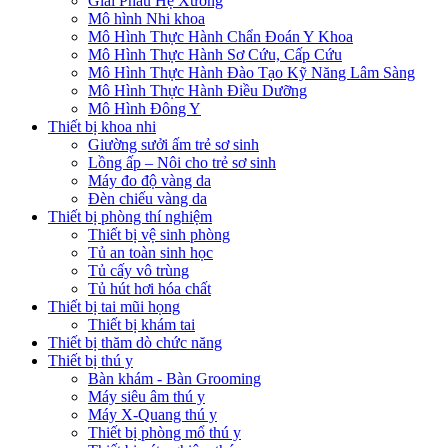
Giải Phẫu Hệ Xương
Mô hình Nhi khoa
Mô Hình Thực Hành Chẩn Đoán Y Khoa
Mô Hình Thực Hành Sơ Cứu, Cấp Cứu
Mô Hình Thực Hành Đào Tạo Kỹ Năng Lâm Sàng
Mô Hình Thực Hành Điều Dưỡng
Mô Hình Đông Y
Thiết bị khoa nhi
Giường sưởi ấm trẻ sơ sinh
Lồng ấp – Nôi cho trẻ sơ sinh
Máy đo độ vàng da
Đèn chiếu vàng da
Thiết bị phòng thí nghiệm
Thiết bị vệ sinh phòng
Tủ an toàn sinh học
Tủ cấy vô trùng
Tủ hút hơi hóa chất
Thiết bị tai mũi họng
Thiết bị khám tai
Thiết bị thăm dò chức năng
Thiết bị thú y
Bàn khám - Bàn Grooming
Máy siêu âm thú y
Máy X-Quang thú y
Thiết bị phòng mổ thú y