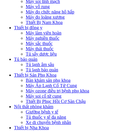
Máy soi tĩnh mạch
Máy vỗ rung
Máy đo chức năng hô hấp
Máy đo loãng xương
Thiết Bị Nam Khoa
Thiết bị đông y
Máy làm viên hoàn
Máy nghiền thuốc
Máy sắc thuốc
Máy thái thuốc
Tủ sấy dược liệu
Tủ bảo quản
Tủ lạnh âm sâu
Tủ lạnh bảo quản
Thiết bị Sản Phụ Khoa
Bàn khám sản phụ khoa
Máy Áp Lạnh Cổ Tử Cung
Máy ozone điều trị bệnh phụ khoa
Máy soi cổ tử cung
Thiết Bị Phục Hồi Cơ Sàn Chậu
Nội thất phòng khám
Giường bệnh y tế
Tủ thuốc y tế đa năng
Xe di chuyển bệnh nhân
Thiết bị Nha Khoa