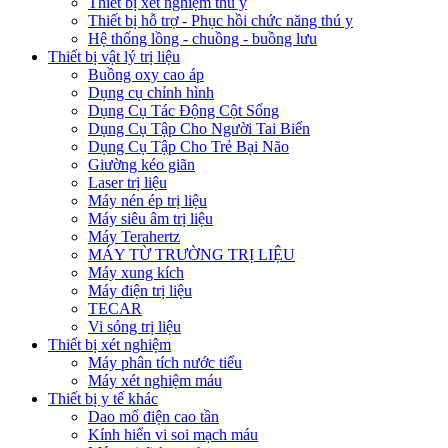
Thiết bị xét nghiệm thú y
Thiết bị hỗ trợ - Phục hồi chức năng thú y
Hệ thống lồng - chuồng - buồng lưu
Thiết bị vật lý trị liệu
Buồng oxy cao áp
Dụng cụ chỉnh hình
Dụng Cụ Tác Động Cột Sống
Dụng Cụ Tập Cho Người Tai Biến
Dụng Cụ Tập Cho Trẻ Bại Não
Giường kéo giãn
Laser trị liệu
Máy nén ép trị liệu
Máy siêu âm trị liệu
Máy Terahertz
MÁY TỪ TRƯỜNG TRỊ LIỆU
Máy xung kích
Máy điện trị liệu
TECAR
Vi sóng trị liệu
Thiết bị xét nghiệm
Máy phân tích nước tiểu
Máy xét nghiệm máu
Thiết bị y tế khác
Dao mổ điện cao tần
Kính hiển vi soi mạch máu