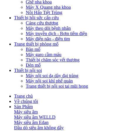
Ghế nha khoa
Máy X Quang nha khoa
Nồi Hấp Tiệt Trùng
Thiết bị hồi sức cấp cứu
Cáng cứu thương
Máy theo dõi bệnh nhân
Máy truyền dịch - Bơm tiêm điện
Máy điện não - điện tim
Trang thiết bị phòng mổ
Bàn mổ
Máy garo cầm máu
Thiết bị chăm sóc vết thương
Đèn mổ
Thiết bị nội soi
Máy nội soi dạ dày đại tràng
Máy nội soi khí phế quản
Trang thiết bị nội soi tai mũi họng
Trang chủ
Về chúng tôi
Sản Phẩm
Máy siêu âm
Máy siêu âm WELLD
Máy siêu âm Edan
Đầu dò siêu âm không dây