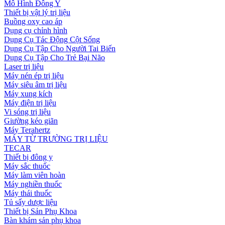
Mô Hình Đông Y
Thiết bị vật lý trị liệu
Buồng oxy cao áp
Dụng cụ chỉnh hình
Dụng Cụ Tác Động Cột Sống
Dụng Cụ Tập Cho Người Tai Biến
Dụng Cụ Tập Cho Trẻ Bại Não
Laser trị liệu
Máy nén ép trị liệu
Máy siêu âm trị liệu
Máy xung kích
Máy điện trị liệu
Vi sóng trị liệu
Giường kéo giãn
Máy Terahertz
MÁY TỪ TRƯỜNG TRỊ LIỆU
TECAR
Thiết bị đông y
Máy sắc thuốc
Máy làm viên hoàn
Máy nghiền thuốc
Máy thái thuốc
Tủ sấy dược liệu
Thiết bị Sản Phụ Khoa
Bàn khám sản phụ khoa