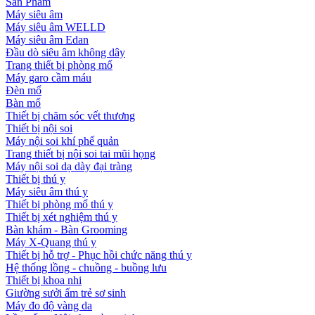
Sản Phẩm
Máy siêu âm
Máy siêu âm WELLD
Máy siêu âm Edan
Đầu dò siêu âm không dây
Trang thiết bị phòng mổ
Máy garo cầm máu
Đèn mổ
Bàn mổ
Thiết bị chăm sóc vết thương
Thiết bị nội soi
Máy nội soi khí phế quản
Trang thiết bị nội soi tai mũi họng
Máy nội soi dạ dày đại tràng
Thiết bị thú y
Máy siêu âm thú y
Thiết bị phòng mổ thú y
Thiết bị xét nghiệm thú y
Bàn khám - Bàn Grooming
Máy X-Quang thú y
Thiết bị hỗ trợ - Phục hồi chức năng thú y
Hệ thống lồng - chuồng - buồng lưu
Thiết bị khoa nhi
Giường sưởi ấm trẻ sơ sinh
Máy đo độ vàng da