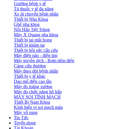
Giường bệnh y tế
Tủ thuốc y tế đa năng
Xe di chuyển bệnh nhân
Thiết bị Nha Khoa
Ghế nha khoa
Nồi Hấp Tiệt Trùng
Máy X Quang nha khoa
Thiết bị tai mũi họng
Thiết bị khám tai
Thiết bị hồi sức cấp cứu
Máy điện não - điện tim
Máy truyền dịch - Bơm tiêm điện
Cáng cứu thương
Máy theo dõi bệnh nhân
Thiết bị y tế khác
Dao mổ điện cao tần
Máy đo loãng xương
Máy đo chức năng hô hấp
MÁY SOI TĨNH MẠCH
Thiết Bị Nam Khoa
Kính hiển vi soi mạch máu
Máy vỗ rung
Tin Tức
Tuyển dụng
Tài Khoản