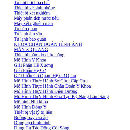
Tủ hút hơi hóa chất
Thiết bị vệ sinh phòng
Thiết bị xét nghiệm
Máy phân tích nước tiểu
Máy xét nghiệm máu
Tủ bảo quản
Tủ lạnh âm sâu
Tủ lạnh bảo quản
KHOA CHẨN ĐOÁN HÌNH ẢNH
MÁY X-QUANG
Thiết bị thăm dò chức năng
Mô Hình Y Khoa
Giải Phẫu Hệ Xương
Giải Phẫu Hệ Cơ
Giải Phẫu Cơ Quan, Hệ Cơ Quan
Mô Hình Thực Hành Sơ Cứu, Cấp Cứu
Mô Hình Thực Hành Chẩn Đoán Y Khoa
Mô Hình Thực Hành Điều Dưỡng
Mô Hình Thực Hành Đào Tạo Kỹ Năng Lâm Sàng
Mô hình Nhi khoa
Mô Hình Đông Y
Thiết bị vật lý trị liệu
Buồng oxy cao áp
Dụng cụ chỉnh hình
Dụng Cụ Tác Động Cột Sống