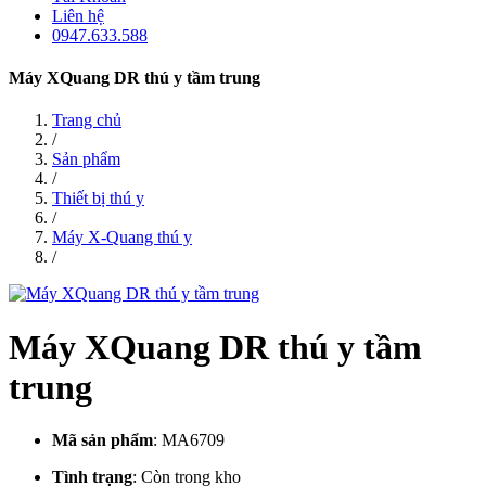
Liên hệ
0947.633.588
Máy XQuang DR thú y tầm trung
Trang chủ
/
Sản phẩm
/
Thiết bị thú y
/
Máy X-Quang thú y
/
Máy XQuang DR thú y tầm
trung
Mã sản phẩm
:
MA6709
Tình trạng
:
Còn trong kho