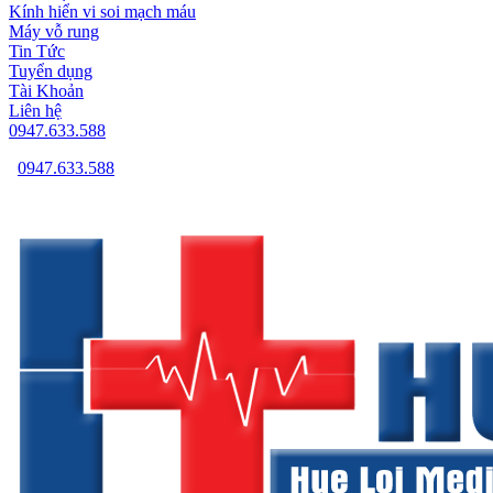
Kính hiển vi soi mạch máu
Máy vỗ rung
Tin Tức
Tuyển dụng
Tài Khoản
Liên hệ
0947.633.588
0947.633.588