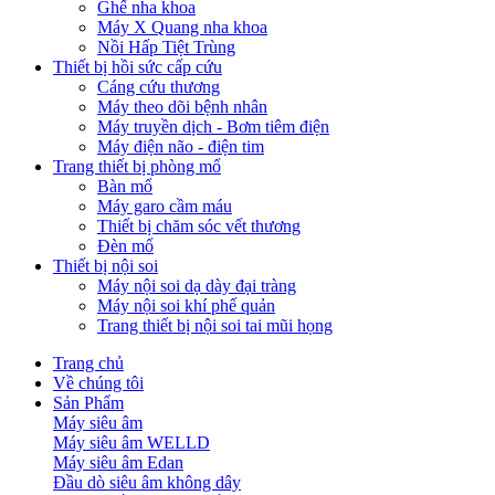
Ghế nha khoa
Máy X Quang nha khoa
Nồi Hấp Tiệt Trùng
Thiết bị hồi sức cấp cứu
Cáng cứu thương
Máy theo dõi bệnh nhân
Máy truyền dịch - Bơm tiêm điện
Máy điện não - điện tim
Trang thiết bị phòng mổ
Bàn mổ
Máy garo cầm máu
Thiết bị chăm sóc vết thương
Đèn mổ
Thiết bị nội soi
Máy nội soi dạ dày đại tràng
Máy nội soi khí phế quản
Trang thiết bị nội soi tai mũi họng
Trang chủ
Về chúng tôi
Sản Phẩm
Máy siêu âm
Máy siêu âm WELLD
Máy siêu âm Edan
Đầu dò siêu âm không dây