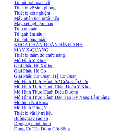
Tủ hút hơi hóa chất
Thiết bị vệ sinh phòng
Thiết bị xét nghiệm
Máy phân tích nước tiểu
Máy xét nghiệm máu
Tủ bảo quản
Tủ lạnh âm sâu
Tủ lạnh bảo quản
KHOA CHẨN ĐOÁN HÌNH ẢNH
MÁY X-QUANG
Thiết bị thăm dò chức năng
Mô Hình Y Khoa
Giải Phẫu Hệ Xương
Giải Phẫu Hệ Cơ
Giải Phẫu Cơ Quan, Hệ Cơ Quan
Mô Hình Thực Hành Sơ Cứu, Cấp Cứu
Mô Hình Thực Hành Chẩn Đoán Y Khoa
Mô Hình Thực Hành Điều Dưỡng
Mô Hình Thực Hành Đào Tạo Kỹ Năng Lâm Sàng
Mô hình Nhi khoa
Mô Hình Đông Y
Thiết bị vật lý trị liệu
Buồng oxy cao áp
Dụng cụ chỉnh hình
Dụng Cụ Tác Động Cột Sống