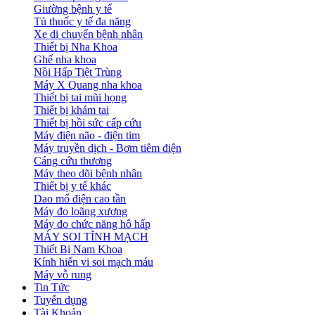
Giường bệnh y tế
Tủ thuốc y tế đa năng
Xe di chuyển bệnh nhân
Thiết bị Nha Khoa
Ghế nha khoa
Nồi Hấp Tiệt Trùng
Máy X Quang nha khoa
Thiết bị tai mũi họng
Thiết bị khám tai
Thiết bị hồi sức cấp cứu
Máy điện não - điện tim
Máy truyền dịch - Bơm tiêm điện
Cáng cứu thương
Máy theo dõi bệnh nhân
Thiết bị y tế khác
Dao mổ điện cao tần
Máy đo loãng xương
Máy đo chức năng hô hấp
MÁY SOI TĨNH MẠCH
Thiết Bị Nam Khoa
Kính hiển vi soi mạch máu
Máy vỗ rung
Tin Tức
Tuyển dụng
Tài Khoản