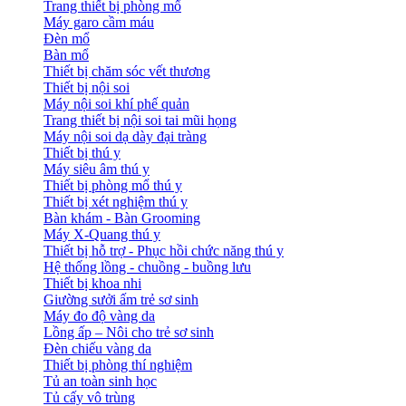
Trang thiết bị phòng mổ
Máy garo cầm máu
Đèn mổ
Bàn mổ
Thiết bị chăm sóc vết thương
Thiết bị nội soi
Máy nội soi khí phế quản
Trang thiết bị nội soi tai mũi họng
Máy nội soi dạ dày đại tràng
Thiết bị thú y
Máy siêu âm thú y
Thiết bị phòng mổ thú y
Thiết bị xét nghiệm thú y
Bàn khám - Bàn Grooming
Máy X-Quang thú y
Thiết bị hỗ trợ - Phục hồi chức năng thú y
Hệ thống lồng - chuồng - buồng lưu
Thiết bị khoa nhi
Giường sưởi ấm trẻ sơ sinh
Máy đo độ vàng da
Lồng ấp – Nôi cho trẻ sơ sinh
Đèn chiếu vàng da
Thiết bị phòng thí nghiệm
Tủ an toàn sinh học
Tủ cấy vô trùng