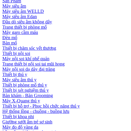
Sản Phẩm
Máy siêu âm
Máy siêu âm WELLD
Máy siêu âm Edan
Đầu dò siêu âm không dây
Trang thiết bị phòng mổ
Máy garo cầm máu
Đèn mổ
Bàn mổ
Thiết bị chăm sóc vết thương
Thiết bị nội soi
Máy nội soi khí phế quản
Trang thiết bị nội soi tai mũi họng
Máy nội soi dạ dày đại tràng
Thiết bị thú y
Máy siêu âm thú y
Thiết bị phòng mổ thú y
Thiết bị xét nghiệm thú y
Bàn khám - Bàn Grooming
Máy X-Quang thú y
Thiết bị hỗ trợ - Phục hồi chức năng thú y
Hệ thống lồng - chuồng - buồng lưu
Thiết bị khoa nhi
Giường sưởi ấm trẻ sơ sinh
Máy đo độ vàng da