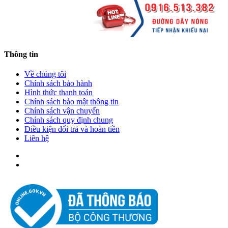
Thông tin
Về chúng tôi
Chính sách bảo hành
Hình thức thanh toán
Chính sách bảo mật thông tin
Chính sách vận chuyển
Chính sách quy định chung
Điều kiện đổi trả và hoàn tiền
Liên hệ