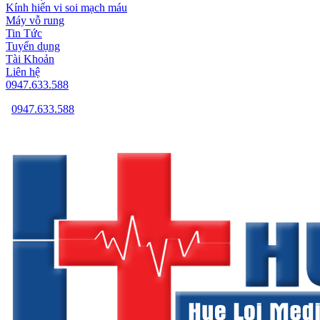
Kính hiển vi soi mạch máu
Máy vỗ rung
Tin Tức
Tuyển dụng
Tài Khoản
Liên hệ
0947.633.588
0947.633.588