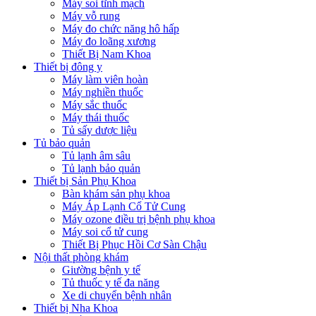
Máy soi tĩnh mạch
Máy vỗ rung
Máy đo chức năng hô hấp
Máy đo loãng xương
Thiết Bị Nam Khoa
Thiết bị đông y
Máy làm viên hoàn
Máy nghiền thuốc
Máy sắc thuốc
Máy thái thuốc
Tủ sấy dược liệu
Tủ bảo quản
Tủ lạnh âm sâu
Tủ lạnh bảo quản
Thiết bị Sản Phụ Khoa
Bàn khám sản phụ khoa
Máy Áp Lạnh Cổ Tử Cung
Máy ozone điều trị bệnh phụ khoa
Máy soi cổ tử cung
Thiết Bị Phục Hồi Cơ Sàn Chậu
Nội thất phòng khám
Giường bệnh y tế
Tủ thuốc y tế đa năng
Xe di chuyển bệnh nhân
Thiết bị Nha Khoa