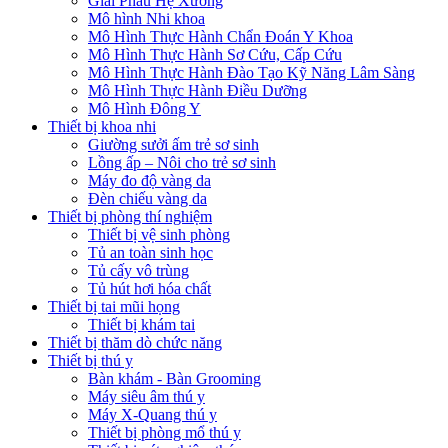
Giải Phẫu Hệ Xương
Mô hình Nhi khoa
Mô Hình Thực Hành Chẩn Đoán Y Khoa
Mô Hình Thực Hành Sơ Cứu, Cấp Cứu
Mô Hình Thực Hành Đào Tạo Kỹ Năng Lâm Sàng
Mô Hình Thực Hành Điều Dưỡng
Mô Hình Đông Y
Thiết bị khoa nhi
Giường sưởi ấm trẻ sơ sinh
Lồng ấp – Nôi cho trẻ sơ sinh
Máy đo độ vàng da
Đèn chiếu vàng da
Thiết bị phòng thí nghiệm
Thiết bị vệ sinh phòng
Tủ an toàn sinh học
Tủ cấy vô trùng
Tủ hút hơi hóa chất
Thiết bị tai mũi họng
Thiết bị khám tai
Thiết bị thăm dò chức năng
Thiết bị thú y
Bàn khám - Bàn Grooming
Máy siêu âm thú y
Máy X-Quang thú y
Thiết bị phòng mổ thú y