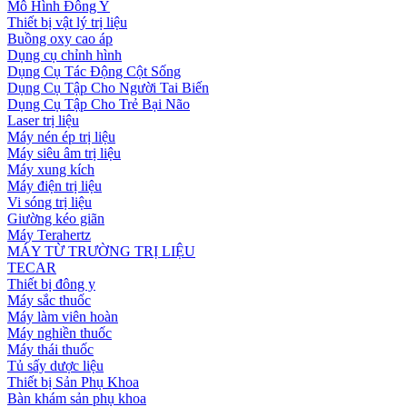
Mô Hình Đông Y
Thiết bị vật lý trị liệu
Buồng oxy cao áp
Dụng cụ chỉnh hình
Dụng Cụ Tác Động Cột Sống
Dụng Cụ Tập Cho Người Tai Biến
Dụng Cụ Tập Cho Trẻ Bại Não
Laser trị liệu
Máy nén ép trị liệu
Máy siêu âm trị liệu
Máy xung kích
Máy điện trị liệu
Vi sóng trị liệu
Giường kéo giãn
Máy Terahertz
MÁY TỪ TRƯỜNG TRỊ LIỆU
TECAR
Thiết bị đông y
Máy sắc thuốc
Máy làm viên hoàn
Máy nghiền thuốc
Máy thái thuốc
Tủ sấy dược liệu
Thiết bị Sản Phụ Khoa
Bàn khám sản phụ khoa