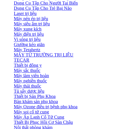
Dụng Cụ Tập Cho Người Tai Biến
Dụng Cụ Tập Cho Trẻ Bại Não
Laser trị liệu
Máy nén ép trị liệu
Máy siêu âm trị liệu
Máy xung kích
Máy điện trị liệu
Vi sóng trị liệu
Giường kéo giãn
Máy Terahertz
MÁY TỪ TRƯỜNG TRỊ LIỆU
TECAR
Thiết bị đông y
Máy sắc thuốc
Máy làm viên hoàn
Máy nghiền thuốc
Máy thái thuốc
Tủ sấy dược liệu
Thiết bị Sản Phụ Khoa
Bàn khám sản phụ khoa
Máy Ozone điều trị bệnh phụ khoa
Máy soi cổ tử cung
Máy Áp Lạnh Cổ Tử Cung
Thiết Bị Phục Hồi Cơ Sàn Chậu
Nội thất phòng khám