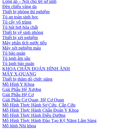
Lồng ấp – Nôi cho trẻ sơ sinh
Đèn chiếu vàng da
Thiết bị phòng thí nghiệm
Tủ an toàn sinh học
Tủ cấy vô trùng
Tủ hút hơi hóa chất
Thiết bị vệ sinh phòng
Thiết bị xét nghiệm
Máy phân tích nước tiểu
Máy xét nghiệm máu
Tủ bảo quản
Tủ lạnh âm sâu
Tủ lạnh bảo quản
KHOA CHẨN ĐOÁN HÌNH ẢNH
MÁY X-QUANG
Thiết bị thăm dò chức năng
Mô Hình Y Khoa
Giải Phẫu Hệ Xương
Giải Phẫu Hệ Cơ
Giải Phẫu Cơ Quan, Hệ Cơ Quan
Mô Hình Thực Hành Sơ Cứu, Cấp Cứu
Mô Hình Thực Hành Chẩn Đoán Y Khoa
Mô Hình Thực Hành Điều Dưỡng
Mô Hình Thực Hành Đào Tạo Kỹ Năng Lâm Sàng
Mô hình Nhi khoa