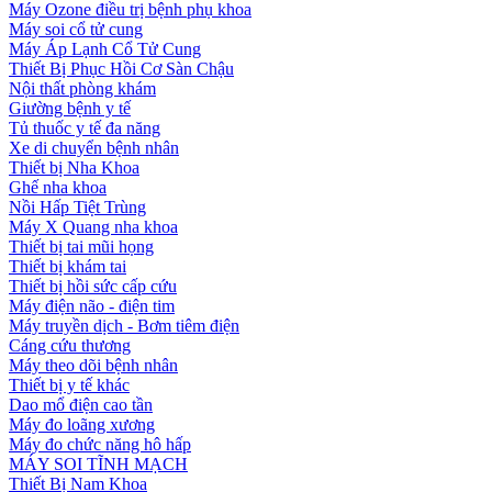
Máy Ozone điều trị bệnh phụ khoa
Máy soi cổ tử cung
Máy Áp Lạnh Cổ Tử Cung
Thiết Bị Phục Hồi Cơ Sàn Chậu
Nội thất phòng khám
Giường bệnh y tế
Tủ thuốc y tế đa năng
Xe di chuyển bệnh nhân
Thiết bị Nha Khoa
Ghế nha khoa
Nồi Hấp Tiệt Trùng
Máy X Quang nha khoa
Thiết bị tai mũi họng
Thiết bị khám tai
Thiết bị hồi sức cấp cứu
Máy điện não - điện tim
Máy truyền dịch - Bơm tiêm điện
Cáng cứu thương
Máy theo dõi bệnh nhân
Thiết bị y tế khác
Dao mổ điện cao tần
Máy đo loãng xương
Máy đo chức năng hô hấp
MÁY SOI TĨNH MẠCH
Thiết Bị Nam Khoa