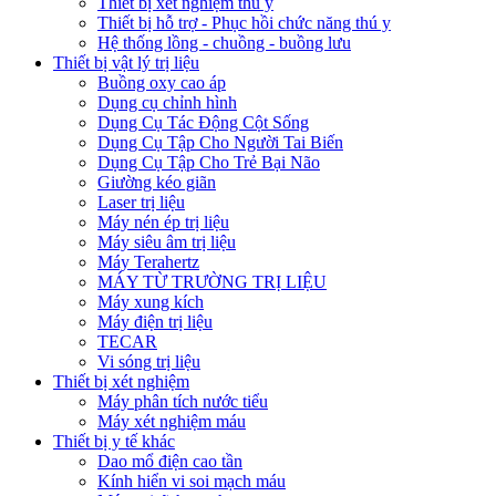
Thiết bị xét nghiệm thú y
Thiết bị hỗ trợ - Phục hồi chức năng thú y
Hệ thống lồng - chuồng - buồng lưu
Thiết bị vật lý trị liệu
Buồng oxy cao áp
Dụng cụ chỉnh hình
Dụng Cụ Tác Động Cột Sống
Dụng Cụ Tập Cho Người Tai Biến
Dụng Cụ Tập Cho Trẻ Bại Não
Giường kéo giãn
Laser trị liệu
Máy nén ép trị liệu
Máy siêu âm trị liệu
Máy Terahertz
MÁY TỪ TRƯỜNG TRỊ LIỆU
Máy xung kích
Máy điện trị liệu
TECAR
Vi sóng trị liệu
Thiết bị xét nghiệm
Máy phân tích nước tiểu
Máy xét nghiệm máu
Thiết bị y tế khác
Dao mổ điện cao tần
Kính hiển vi soi mạch máu