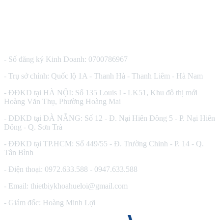
CÔNG TY TNHH THIẾT BỊ Y TẾ HUÊ LỢI
- Số đăng ký Kinh Doanh: 0700786967
- Trụ sở chính: Quốc lộ 1A - Thanh Hà - Thanh Liêm - Hà Nam
- ĐĐKD tại HÀ NỘI: Số 135 Louis I - LK51, Khu đô thị mới
Hoàng Văn Thụ, Phường Hoàng Mai
- ĐĐKD tại ĐÀ NẴNG: Số 12 - Đ. Nại Hiên Đông 5 - P. Nại Hiên
Đông - Q. Sơn Trà
- ĐĐKD tại TP.HCM: Số 449/55 - Đ. Trường Chinh - P. 14 - Q.
Tân Bình
- Điện thoại: 0972.633.588 - 0947.633.588
- Email: thietbiykhoahueloi@gmail.com
- Giám đốc: Hoàng Minh Lợi