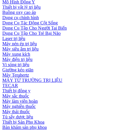
Mô Hình Đông Y
Thiết bị vật lý trị liệu
Buồng oxy cao áp
Dụng cụ chỉnh hình
Dụng Cụ Tác Động Cột Sống
Dụng Cụ Tập Cho Người Tai Biến
Dụng Cụ Tập Cho Trẻ Bại Não
Laser trị liệu
Máy nén ép trị liệu
Máy siêu âm trị liệu
Máy xung kích
Máy điện trị liệu
Vi sóng trị liệu
Giường kéo giãn
Máy Terahertz
MÁY TỪ TRƯỜNG TRỊ LIỆU
TECAR
Thiết bị đông y
Máy sắc thuốc
Máy làm viên hoàn
Máy nghiền thuốc
Máy thái thuốc
Tủ sấy dược liệu
Thiết bị Sản Phụ Khoa
Bàn khám sản phụ khoa