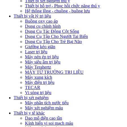
Thiết bị xét nghiệm thú y
Thiết bị hỗ trợ - Phục hồi chức năng thú y
Hệ thống lồng - chuồng - buồng lưu
Thiết bị vật lý trị liệu
Buồng oxy cao áp
Dụng cụ chỉnh hình
Dụng Cụ Tác Động Cột Sống
Dụng Cụ Tập Cho Người Tai Biến
Dụng Cụ Tập Cho Trẻ Bại Não
Giường kéo giãn
Laser trị liệu
Máy nén ép trị liệu
Máy siêu âm trị liệu
Máy Terahertz
MÁY TỪ TRƯỜNG TRỊ LIỆU
Máy xung kích
Máy điện trị liệu
TECAR
Vi sóng trị liệu
Thiết bị xét nghiệm
Máy phân tích nước tiểu
Máy xét nghiệm máu
Thiết bị y tế khác
Dao mổ điện cao tần
Kính hiển vi soi mạch máu