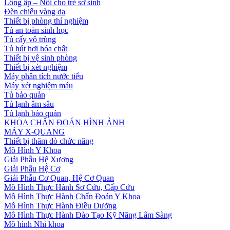
Lồng ấp – Nôi cho trẻ sơ sinh
Đèn chiếu vàng da
Thiết bị phòng thí nghiệm
Tủ an toàn sinh học
Tủ cấy vô trùng
Tủ hút hơi hóa chất
Thiết bị vệ sinh phòng
Thiết bị xét nghiệm
Máy phân tích nước tiểu
Máy xét nghiệm máu
Tủ bảo quản
Tủ lạnh âm sâu
Tủ lạnh bảo quản
KHOA CHẨN ĐOÁN HÌNH ẢNH
MÁY X-QUANG
Thiết bị thăm dò chức năng
Mô Hình Y Khoa
Giải Phẫu Hệ Xương
Giải Phẫu Hệ Cơ
Giải Phẫu Cơ Quan, Hệ Cơ Quan
Mô Hình Thực Hành Sơ Cứu, Cấp Cứu
Mô Hình Thực Hành Chẩn Đoán Y Khoa
Mô Hình Thực Hành Điều Dưỡng
Mô Hình Thực Hành Đào Tạo Kỹ Năng Lâm Sàng
Mô hình Nhi khoa