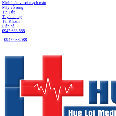
Kính hiển vi soi mạch máu
Máy vỗ rung
Tin Tức
Tuyển dụng
Tài Khoản
Liên hệ
0947.633.588
0947.633.588