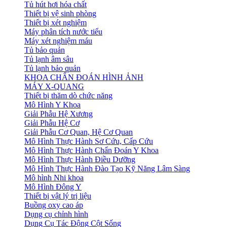
Tủ hút hơi hóa chất
Thiết bị vệ sinh phòng
Thiết bị xét nghiệm
Máy phân tích nước tiểu
Máy xét nghiệm máu
Tủ bảo quản
Tủ lạnh âm sâu
Tủ lạnh bảo quản
KHOA CHẨN ĐOÁN HÌNH ẢNH
MÁY X-QUANG
Thiết bị thăm dò chức năng
Mô Hình Y Khoa
Giải Phẫu Hệ Xương
Giải Phẫu Hệ Cơ
Giải Phẫu Cơ Quan, Hệ Cơ Quan
Mô Hình Thực Hành Sơ Cứu, Cấp Cứu
Mô Hình Thực Hành Chẩn Đoán Y Khoa
Mô Hình Thực Hành Điều Dưỡng
Mô Hình Thực Hành Đào Tạo Kỹ Năng Lâm Sàng
Mô hình Nhi khoa
Mô Hình Đông Y
Thiết bị vật lý trị liệu
Buồng oxy cao áp
Dụng cụ chỉnh hình
Dụng Cụ Tác Động Cột Sống