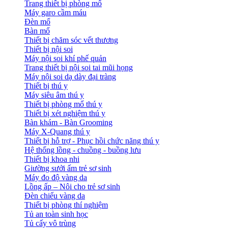
Trang thiết bị phòng mổ
Máy garo cầm máu
Đèn mổ
Bàn mổ
Thiết bị chăm sóc vết thương
Thiết bị nội soi
Máy nội soi khí phế quản
Trang thiết bị nội soi tai mũi họng
Máy nội soi dạ dày đại tràng
Thiết bị thú y
Máy siêu âm thú y
Thiết bị phòng mổ thú y
Thiết bị xét nghiệm thú y
Bàn khám - Bàn Grooming
Máy X-Quang thú y
Thiết bị hỗ trợ - Phục hồi chức năng thú y
Hệ thống lồng - chuồng - buồng lưu
Thiết bị khoa nhi
Giường sưởi ấm trẻ sơ sinh
Máy đo độ vàng da
Lồng ấp – Nôi cho trẻ sơ sinh
Đèn chiếu vàng da
Thiết bị phòng thí nghiệm
Tủ an toàn sinh học
Tủ cấy vô trùng