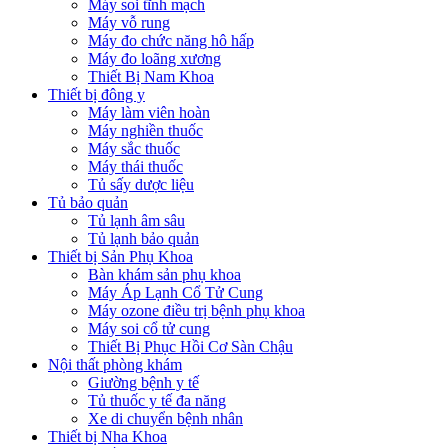
Máy soi tĩnh mạch
Máy vỗ rung
Máy đo chức năng hô hấp
Máy đo loãng xương
Thiết Bị Nam Khoa
Thiết bị đông y
Máy làm viên hoàn
Máy nghiền thuốc
Máy sắc thuốc
Máy thái thuốc
Tủ sấy dược liệu
Tủ bảo quản
Tủ lạnh âm sâu
Tủ lạnh bảo quản
Thiết bị Sản Phụ Khoa
Bàn khám sản phụ khoa
Máy Áp Lạnh Cổ Tử Cung
Máy ozone điều trị bệnh phụ khoa
Máy soi cổ tử cung
Thiết Bị Phục Hồi Cơ Sàn Chậu
Nội thất phòng khám
Giường bệnh y tế
Tủ thuốc y tế đa năng
Xe di chuyển bệnh nhân
Thiết bị Nha Khoa