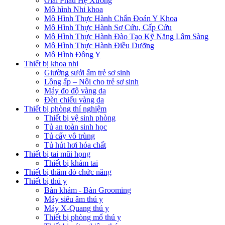
Giải Phẫu Hệ Xương
Mô hình Nhi khoa
Mô Hình Thực Hành Chẩn Đoán Y Khoa
Mô Hình Thực Hành Sơ Cứu, Cấp Cứu
Mô Hình Thực Hành Đào Tạo Kỹ Năng Lâm Sàng
Mô Hình Thực Hành Điều Dưỡng
Mô Hình Đông Y
Thiết bị khoa nhi
Giường sưởi ấm trẻ sơ sinh
Lồng ấp – Nôi cho trẻ sơ sinh
Máy đo độ vàng da
Đèn chiếu vàng da
Thiết bị phòng thí nghiệm
Thiết bị vệ sinh phòng
Tủ an toàn sinh học
Tủ cấy vô trùng
Tủ hút hơi hóa chất
Thiết bị tai mũi họng
Thiết bị khám tai
Thiết bị thăm dò chức năng
Thiết bị thú y
Bàn khám - Bàn Grooming
Máy siêu âm thú y
Máy X-Quang thú y
Thiết bị phòng mổ thú y