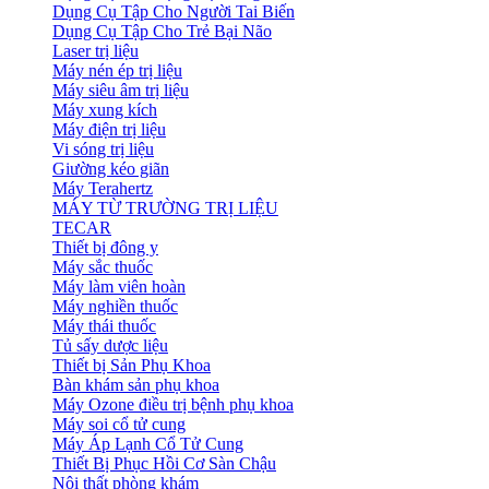
Dụng Cụ Tập Cho Người Tai Biến
Dụng Cụ Tập Cho Trẻ Bại Não
Laser trị liệu
Máy nén ép trị liệu
Máy siêu âm trị liệu
Máy xung kích
Máy điện trị liệu
Vi sóng trị liệu
Giường kéo giãn
Máy Terahertz
MÁY TỪ TRƯỜNG TRỊ LIỆU
TECAR
Thiết bị đông y
Máy sắc thuốc
Máy làm viên hoàn
Máy nghiền thuốc
Máy thái thuốc
Tủ sấy dược liệu
Thiết bị Sản Phụ Khoa
Bàn khám sản phụ khoa
Máy Ozone điều trị bệnh phụ khoa
Máy soi cổ tử cung
Máy Áp Lạnh Cổ Tử Cung
Thiết Bị Phục Hồi Cơ Sàn Chậu
Nội thất phòng khám