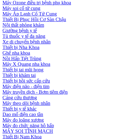
Máy Ozone điều trị bệnh phụ khoa
Máy soi cổ tử cung
Máy Áp Lạnh Cổ Tử Cung
Thiết Bị Phục Hồi Cơ Sàn Chậu
Nội thất phòng khám
Giường bệnh y tế
Tủ thuốc y tế đa năng
Xe di chuyển bệnh nhân
Thiết bị Nha Khoa
Ghế nha khoa
Nồi Hấp Tiệt Trùng
Máy X Quang nha khoa
Thiết bị tai mũi họng
Thiết bị khám tai
Thiết bị hồi sức cấp cứu
Máy điện não - điện tim
Máy truyền dịch - Bơm tiêm điện
Cáng cứu thương
Máy theo dõi bệnh nhân
Thiết bị y tế khác
Dao mổ điện cao tần
Máy đo loãng xương
Máy đo chức năng hô hấp
MÁY SOI TĨNH MẠCH
Thiết Bị Nam Khoa