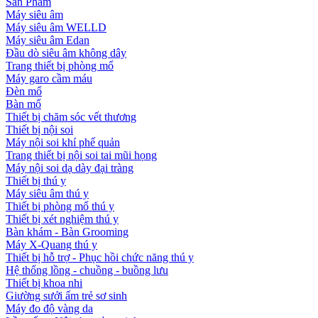
Sản Phẩm
Máy siêu âm
Máy siêu âm WELLD
Máy siêu âm Edan
Đầu dò siêu âm không dây
Trang thiết bị phòng mổ
Máy garo cầm máu
Đèn mổ
Bàn mổ
Thiết bị chăm sóc vết thương
Thiết bị nội soi
Máy nội soi khí phế quản
Trang thiết bị nội soi tai mũi họng
Máy nội soi dạ dày đại tràng
Thiết bị thú y
Máy siêu âm thú y
Thiết bị phòng mổ thú y
Thiết bị xét nghiệm thú y
Bàn khám - Bàn Grooming
Máy X-Quang thú y
Thiết bị hỗ trợ - Phục hồi chức năng thú y
Hệ thống lồng - chuồng - buồng lưu
Thiết bị khoa nhi
Giường sưởi ấm trẻ sơ sinh
Máy đo độ vàng da