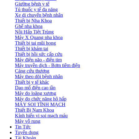
Giường bệnh y tế
Tủ thuốc y tế đa năng
Xe di chuyển bệnh nhân
Thiết bị Nha Khoa
Ghế nha khoa
Nồi Hấp Tiệt Trùng
Máy X Quang nha khoa
Thiết bị tai mũi họng
Thiết bị khám tai
Thiết bị hồi sức cấp cứu
Máy điện não - điện tim
Máy truyền dịch - Bơm tiêm điện
Cáng cứu thương
Máy theo dõi bệnh nhân
Thiết bị y tế khác
Dao mổ điện cao tần
Máy đo loãng xương
Máy đo chức năng hô hấp
MÁY SOI TĨNH MẠCH
Thiết Bị Nam Khoa
Kính hiển vi soi mạch máu
Máy vỗ rung
Tin Tức
Tuyển dụng
Tài Khoản