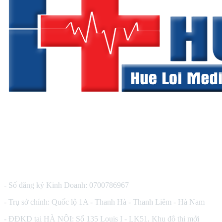
CÔNG TY TNHH THIẾT BỊ Y TẾ HUÊ LỢI
- Số đăng ký Kinh Doanh: 0700786967
- Trụ sở chính: Quốc lộ 1A - Thanh Hà - Thanh Liêm - Hà Nam
- ĐĐKD tại HÀ NỘI: Số 135 Louis I - LK51, Khu đô thị mới