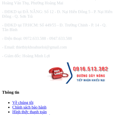
Hoàng Văn Thụ, Phường Hoàng Mai
- ĐĐKD tại ĐÀ NẴNG: Số 12 - Đ. Nại Hiên Đông 5 - P. Nại Hiên
Đông - Q. Sơn Trà
- ĐĐKD tại TP.HCM: Số 449/55 - Đ. Trường Chinh - P. 14 - Q.
Tân Bình
- Điện thoại: 0972.633.588 - 0947.633.588
- Email: thietbiykhoahueloi@gmail.com
- Giám đốc: Hoàng Minh Lợi
Thông tin
Về chúng tôi
Chính sách bảo hành
Hình thức thanh toán