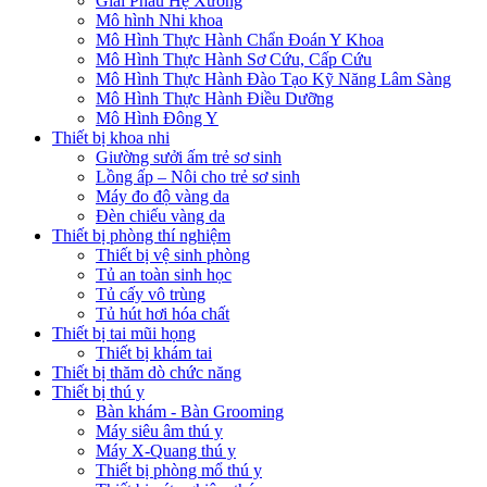
Giải Phẫu Hệ Xương
Mô hình Nhi khoa
Mô Hình Thực Hành Chẩn Đoán Y Khoa
Mô Hình Thực Hành Sơ Cứu, Cấp Cứu
Mô Hình Thực Hành Đào Tạo Kỹ Năng Lâm Sàng
Mô Hình Thực Hành Điều Dưỡng
Mô Hình Đông Y
Thiết bị khoa nhi
Giường sưởi ấm trẻ sơ sinh
Lồng ấp – Nôi cho trẻ sơ sinh
Máy đo độ vàng da
Đèn chiếu vàng da
Thiết bị phòng thí nghiệm
Thiết bị vệ sinh phòng
Tủ an toàn sinh học
Tủ cấy vô trùng
Tủ hút hơi hóa chất
Thiết bị tai mũi họng
Thiết bị khám tai
Thiết bị thăm dò chức năng
Thiết bị thú y
Bàn khám - Bàn Grooming
Máy siêu âm thú y
Máy X-Quang thú y
Thiết bị phòng mổ thú y