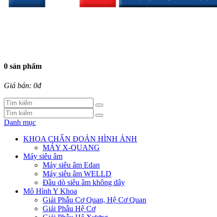
0 sản phẩm
Giá bán: 0đ
Danh mục
KHOA CHẨN ĐOÁN HÌNH ẢNH
MÁY X-QUANG
Máy siêu âm
Máy siêu âm Edan
Máy siêu âm WELLD
Đầu dò siêu âm không dây
Mô Hình Y Khoa
Giải Phẫu Cơ Quan, Hệ Cơ Quan
Giải Phẫu Hệ Cơ