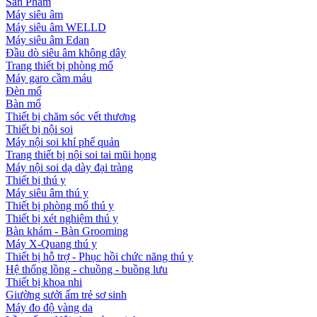
Sản Phẩm
Máy siêu âm
Máy siêu âm WELLD
Máy siêu âm Edan
Đầu dò siêu âm không dây
Trang thiết bị phòng mổ
Máy garo cầm máu
Đèn mổ
Bàn mổ
Thiết bị chăm sóc vết thương
Thiết bị nội soi
Máy nội soi khí phế quản
Trang thiết bị nội soi tai mũi họng
Máy nội soi dạ dày đại tràng
Thiết bị thú y
Máy siêu âm thú y
Thiết bị phòng mổ thú y
Thiết bị xét nghiệm thú y
Bàn khám - Bàn Grooming
Máy X-Quang thú y
Thiết bị hỗ trợ - Phục hồi chức năng thú y
Hệ thống lồng - chuồng - buồng lưu
Thiết bị khoa nhi
Giường sưởi ấm trẻ sơ sinh
Máy đo độ vàng da