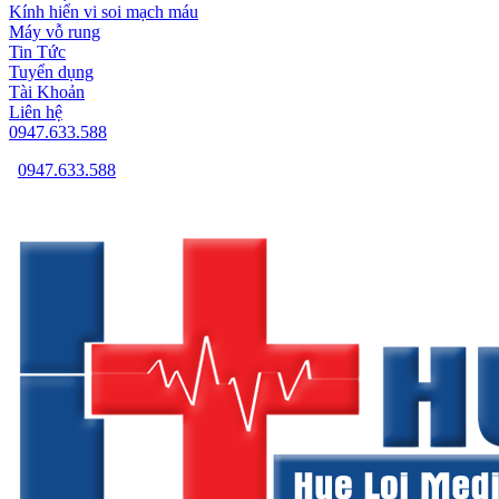
Kính hiển vi soi mạch máu
Máy vỗ rung
Tin Tức
Tuyển dụng
Tài Khoản
Liên hệ
0947.633.588
0947.633.588