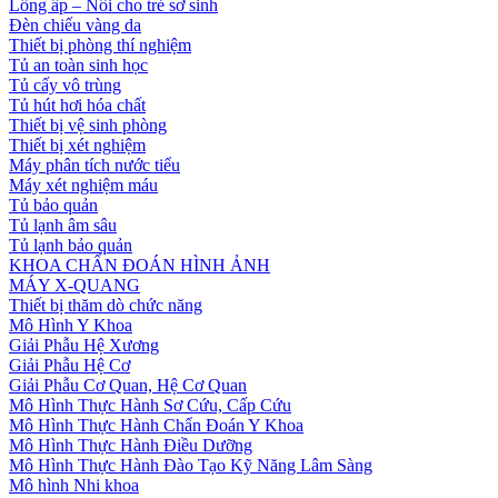
Lồng ấp – Nôi cho trẻ sơ sinh
Đèn chiếu vàng da
Thiết bị phòng thí nghiệm
Tủ an toàn sinh học
Tủ cấy vô trùng
Tủ hút hơi hóa chất
Thiết bị vệ sinh phòng
Thiết bị xét nghiệm
Máy phân tích nước tiểu
Máy xét nghiệm máu
Tủ bảo quản
Tủ lạnh âm sâu
Tủ lạnh bảo quản
KHOA CHẨN ĐOÁN HÌNH ẢNH
MÁY X-QUANG
Thiết bị thăm dò chức năng
Mô Hình Y Khoa
Giải Phẫu Hệ Xương
Giải Phẫu Hệ Cơ
Giải Phẫu Cơ Quan, Hệ Cơ Quan
Mô Hình Thực Hành Sơ Cứu, Cấp Cứu
Mô Hình Thực Hành Chẩn Đoán Y Khoa
Mô Hình Thực Hành Điều Dưỡng
Mô Hình Thực Hành Đào Tạo Kỹ Năng Lâm Sàng
Mô hình Nhi khoa