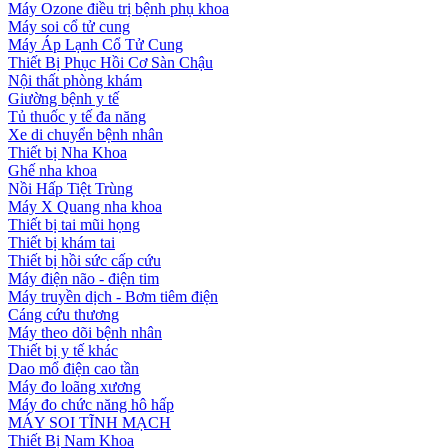
Máy Ozone điều trị bệnh phụ khoa
Máy soi cổ tử cung
Máy Áp Lạnh Cổ Tử Cung
Thiết Bị Phục Hồi Cơ Sàn Chậu
Nội thất phòng khám
Giường bệnh y tế
Tủ thuốc y tế đa năng
Xe di chuyển bệnh nhân
Thiết bị Nha Khoa
Ghế nha khoa
Nồi Hấp Tiệt Trùng
Máy X Quang nha khoa
Thiết bị tai mũi họng
Thiết bị khám tai
Thiết bị hồi sức cấp cứu
Máy điện não - điện tim
Máy truyền dịch - Bơm tiêm điện
Cáng cứu thương
Máy theo dõi bệnh nhân
Thiết bị y tế khác
Dao mổ điện cao tần
Máy đo loãng xương
Máy đo chức năng hô hấp
MÁY SOI TĨNH MẠCH
Thiết Bị Nam Khoa