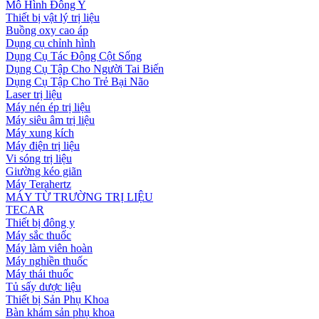
Mô Hình Đông Y
Thiết bị vật lý trị liệu
Buồng oxy cao áp
Dụng cụ chỉnh hình
Dụng Cụ Tác Động Cột Sống
Dụng Cụ Tập Cho Người Tai Biến
Dụng Cụ Tập Cho Trẻ Bại Não
Laser trị liệu
Máy nén ép trị liệu
Máy siêu âm trị liệu
Máy xung kích
Máy điện trị liệu
Vi sóng trị liệu
Giường kéo giãn
Máy Terahertz
MÁY TỪ TRƯỜNG TRỊ LIỆU
TECAR
Thiết bị đông y
Máy sắc thuốc
Máy làm viên hoàn
Máy nghiền thuốc
Máy thái thuốc
Tủ sấy dược liệu
Thiết bị Sản Phụ Khoa
Bàn khám sản phụ khoa