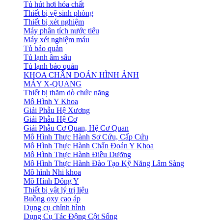
Tủ hút hơi hóa chất
Thiết bị vệ sinh phòng
Thiết bị xét nghiệm
Máy phân tích nước tiểu
Máy xét nghiệm máu
Tủ bảo quản
Tủ lạnh âm sâu
Tủ lạnh bảo quản
KHOA CHẨN ĐOÁN HÌNH ẢNH
MÁY X-QUANG
Thiết bị thăm dò chức năng
Mô Hình Y Khoa
Giải Phẫu Hệ Xương
Giải Phẫu Hệ Cơ
Giải Phẫu Cơ Quan, Hệ Cơ Quan
Mô Hình Thực Hành Sơ Cứu, Cấp Cứu
Mô Hình Thực Hành Chẩn Đoán Y Khoa
Mô Hình Thực Hành Điều Dưỡng
Mô Hình Thực Hành Đào Tạo Kỹ Năng Lâm Sàng
Mô hình Nhi khoa
Mô Hình Đông Y
Thiết bị vật lý trị liệu
Buồng oxy cao áp
Dụng cụ chỉnh hình
Dụng Cụ Tác Động Cột Sống