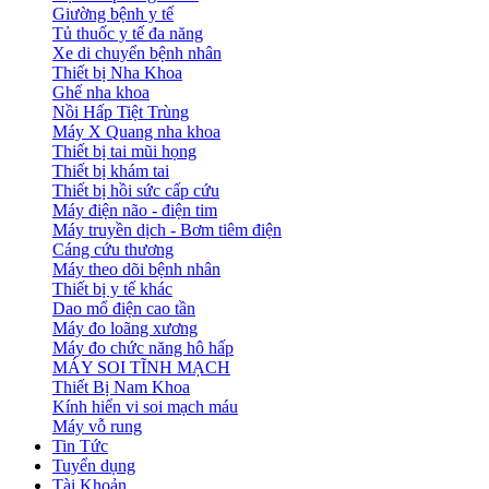
Giường bệnh y tế
Tủ thuốc y tế đa năng
Xe di chuyển bệnh nhân
Thiết bị Nha Khoa
Ghế nha khoa
Nồi Hấp Tiệt Trùng
Máy X Quang nha khoa
Thiết bị tai mũi họng
Thiết bị khám tai
Thiết bị hồi sức cấp cứu
Máy điện não - điện tim
Máy truyền dịch - Bơm tiêm điện
Cáng cứu thương
Máy theo dõi bệnh nhân
Thiết bị y tế khác
Dao mổ điện cao tần
Máy đo loãng xương
Máy đo chức năng hô hấp
MÁY SOI TĨNH MẠCH
Thiết Bị Nam Khoa
Kính hiển vi soi mạch máu
Máy vỗ rung
Tin Tức
Tuyển dụng
Tài Khoản