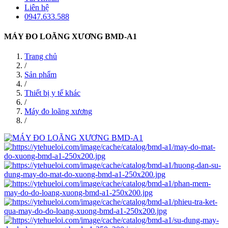
Liên hệ
0947.633.588
MÁY ĐO LOÃNG XƯƠNG BMD-A1
Trang chủ
/
Sản phẩm
/
Thiết bị y tế khác
/
Máy đo loãng xương
/