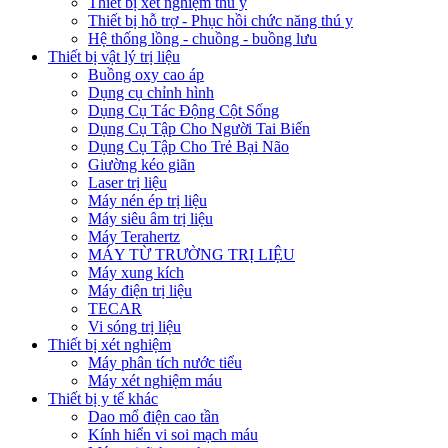
Thiết bị xét nghiệm thú y
Thiết bị hỗ trợ - Phục hồi chức năng thú y
Hệ thống lồng - chuồng - buồng lưu
Thiết bị vật lý trị liệu
Buồng oxy cao áp
Dụng cụ chỉnh hình
Dụng Cụ Tác Động Cột Sống
Dụng Cụ Tập Cho Người Tai Biến
Dụng Cụ Tập Cho Trẻ Bại Não
Giường kéo giãn
Laser trị liệu
Máy nén ép trị liệu
Máy siêu âm trị liệu
Máy Terahertz
MÁY TỪ TRƯỜNG TRỊ LIỆU
Máy xung kích
Máy điện trị liệu
TECAR
Vi sóng trị liệu
Thiết bị xét nghiệm
Máy phân tích nước tiểu
Máy xét nghiệm máu
Thiết bị y tế khác
Dao mổ điện cao tần
Kính hiển vi soi mạch máu