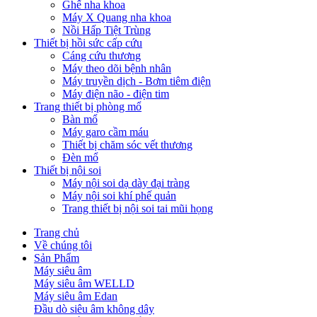
Ghế nha khoa
Máy X Quang nha khoa
Nồi Hấp Tiệt Trùng
Thiết bị hồi sức cấp cứu
Cáng cứu thương
Máy theo dõi bệnh nhân
Máy truyền dịch - Bơm tiêm điện
Máy điện não - điện tim
Trang thiết bị phòng mổ
Bàn mổ
Máy garo cầm máu
Thiết bị chăm sóc vết thương
Đèn mổ
Thiết bị nội soi
Máy nội soi dạ dày đại tràng
Máy nội soi khí phế quản
Trang thiết bị nội soi tai mũi họng
Trang chủ
Về chúng tôi
Sản Phẩm
Máy siêu âm
Máy siêu âm WELLD
Máy siêu âm Edan
Đầu dò siêu âm không dây