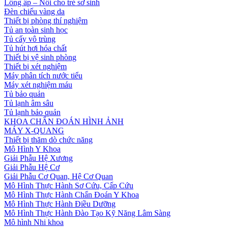
Lồng ấp – Nôi cho trẻ sơ sinh
Đèn chiếu vàng da
Thiết bị phòng thí nghiệm
Tủ an toàn sinh học
Tủ cấy vô trùng
Tủ hút hơi hóa chất
Thiết bị vệ sinh phòng
Thiết bị xét nghiệm
Máy phân tích nước tiểu
Máy xét nghiệm máu
Tủ bảo quản
Tủ lạnh âm sâu
Tủ lạnh bảo quản
KHOA CHẨN ĐOÁN HÌNH ẢNH
MÁY X-QUANG
Thiết bị thăm dò chức năng
Mô Hình Y Khoa
Giải Phẫu Hệ Xương
Giải Phẫu Hệ Cơ
Giải Phẫu Cơ Quan, Hệ Cơ Quan
Mô Hình Thực Hành Sơ Cứu, Cấp Cứu
Mô Hình Thực Hành Chẩn Đoán Y Khoa
Mô Hình Thực Hành Điều Dưỡng
Mô Hình Thực Hành Đào Tạo Kỹ Năng Lâm Sàng
Mô hình Nhi khoa