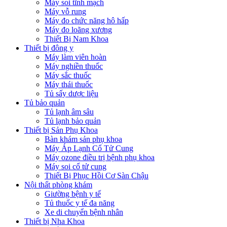
Máy soi tĩnh mạch
Máy vỗ rung
Máy đo chức năng hô hấp
Máy đo loãng xương
Thiết Bị Nam Khoa
Thiết bị đông y
Máy làm viên hoàn
Máy nghiền thuốc
Máy sắc thuốc
Máy thái thuốc
Tủ sấy dược liệu
Tủ bảo quản
Tủ lạnh âm sâu
Tủ lạnh bảo quản
Thiết bị Sản Phụ Khoa
Bàn khám sản phụ khoa
Máy Áp Lạnh Cổ Tử Cung
Máy ozone điều trị bệnh phụ khoa
Máy soi cổ tử cung
Thiết Bị Phục Hồi Cơ Sàn Chậu
Nội thất phòng khám
Giường bệnh y tế
Tủ thuốc y tế đa năng
Xe di chuyển bệnh nhân
Thiết bị Nha Khoa