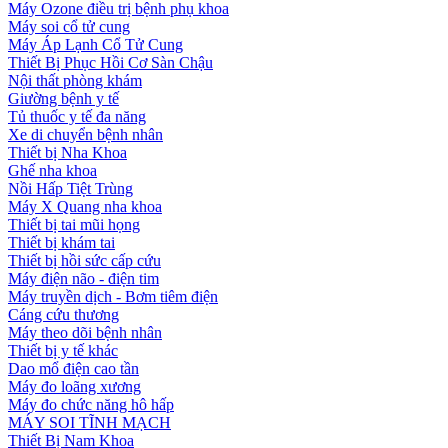
Máy Ozone điều trị bệnh phụ khoa
Máy soi cổ tử cung
Máy Áp Lạnh Cổ Tử Cung
Thiết Bị Phục Hồi Cơ Sàn Chậu
Nội thất phòng khám
Giường bệnh y tế
Tủ thuốc y tế đa năng
Xe di chuyển bệnh nhân
Thiết bị Nha Khoa
Ghế nha khoa
Nồi Hấp Tiệt Trùng
Máy X Quang nha khoa
Thiết bị tai mũi họng
Thiết bị khám tai
Thiết bị hồi sức cấp cứu
Máy điện não - điện tim
Máy truyền dịch - Bơm tiêm điện
Cáng cứu thương
Máy theo dõi bệnh nhân
Thiết bị y tế khác
Dao mổ điện cao tần
Máy đo loãng xương
Máy đo chức năng hô hấp
MÁY SOI TĨNH MẠCH
Thiết Bị Nam Khoa