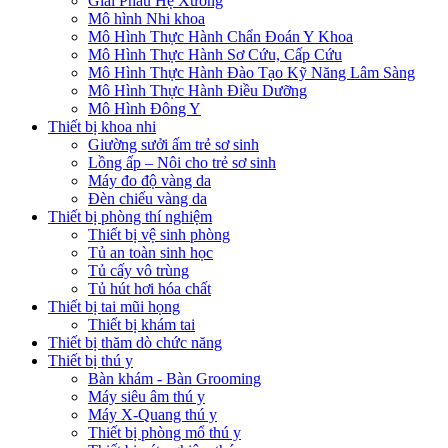
Giải Phẫu Hệ Xương
Mô hình Nhi khoa
Mô Hình Thực Hành Chẩn Đoán Y Khoa
Mô Hình Thực Hành Sơ Cứu, Cấp Cứu
Mô Hình Thực Hành Đào Tạo Kỹ Năng Lâm Sàng
Mô Hình Thực Hành Điều Dưỡng
Mô Hình Đông Y
Thiết bị khoa nhi
Giường sưởi ấm trẻ sơ sinh
Lồng ấp – Nôi cho trẻ sơ sinh
Máy đo độ vàng da
Đèn chiếu vàng da
Thiết bị phòng thí nghiệm
Thiết bị vệ sinh phòng
Tủ an toàn sinh học
Tủ cấy vô trùng
Tủ hút hơi hóa chất
Thiết bị tai mũi họng
Thiết bị khám tai
Thiết bị thăm dò chức năng
Thiết bị thú y
Bàn khám - Bàn Grooming
Máy siêu âm thú y
Máy X-Quang thú y
Thiết bị phòng mổ thú y