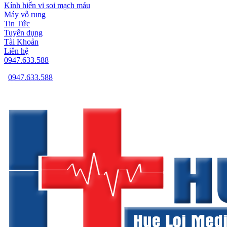
Kính hiển vi soi mạch máu
Máy vỗ rung
Tin Tức
Tuyển dụng
Tài Khoản
Liên hệ
0947.633.588
0947.633.588