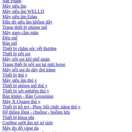
Sản Phẩm
Máy siêu âm
Máy siêu âm WELLD
Máy siêu âm Edan
Đầu dò siêu âm không dây
Trang thiết bị phòng mổ
Máy garo cầm máu
Đèn mổ
Bàn mổ
Thiết bị chăm sóc vết thương
Thiết bị nội soi
Máy nội soi khí phế quản
Trang thiết bị nội soi tai mũi họng
Máy nội soi dạ dày đại tràng
Thiết bị thú y
Máy siêu âm thú y
Thiết bị phòng mổ thú y
Thiết bị xét nghiệm thú y
Bàn khám - Bàn Grooming
Máy X-Quang thú y
Thiết bị hỗ trợ - Phục hồi chức năng thú y
Hệ thống lồng - chuồng - buồng lưu
Thiết bị khoa nhi
Giường sưởi ấm trẻ sơ sinh
Máy đo độ vàng da