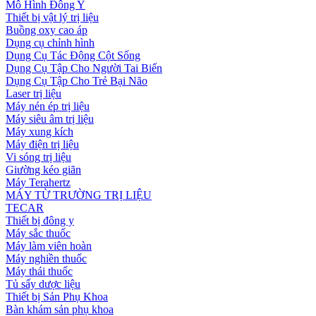
Mô Hình Đông Y
Thiết bị vật lý trị liệu
Buồng oxy cao áp
Dụng cụ chỉnh hình
Dụng Cụ Tác Động Cột Sống
Dụng Cụ Tập Cho Người Tai Biến
Dụng Cụ Tập Cho Trẻ Bại Não
Laser trị liệu
Máy nén ép trị liệu
Máy siêu âm trị liệu
Máy xung kích
Máy điện trị liệu
Vi sóng trị liệu
Giường kéo giãn
Máy Terahertz
MÁY TỪ TRƯỜNG TRỊ LIỆU
TECAR
Thiết bị đông y
Máy sắc thuốc
Máy làm viên hoàn
Máy nghiền thuốc
Máy thái thuốc
Tủ sấy dược liệu
Thiết bị Sản Phụ Khoa
Bàn khám sản phụ khoa