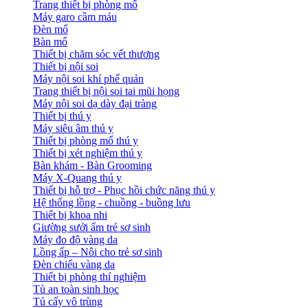
Trang thiết bị phòng mổ
Máy garo cầm máu
Đèn mổ
Bàn mổ
Thiết bị chăm sóc vết thương
Thiết bị nội soi
Máy nội soi khí phế quản
Trang thiết bị nội soi tai mũi họng
Máy nội soi dạ dày đại tràng
Thiết bị thú y
Máy siêu âm thú y
Thiết bị phòng mổ thú y
Thiết bị xét nghiệm thú y
Bàn khám - Bàn Grooming
Máy X-Quang thú y
Thiết bị hỗ trợ - Phục hồi chức năng thú y
Hệ thống lồng - chuồng - buồng lưu
Thiết bị khoa nhi
Giường sưởi ấm trẻ sơ sinh
Máy đo độ vàng da
Lồng ấp – Nôi cho trẻ sơ sinh
Đèn chiếu vàng da
Thiết bị phòng thí nghiệm
Tủ an toàn sinh học
Tủ cấy vô trùng