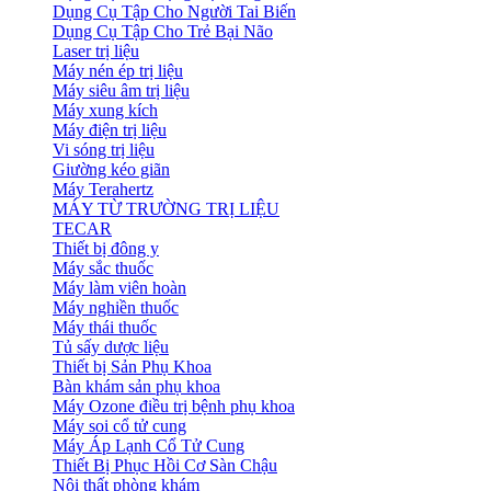
Dụng Cụ Tập Cho Người Tai Biến
Dụng Cụ Tập Cho Trẻ Bại Não
Laser trị liệu
Máy nén ép trị liệu
Máy siêu âm trị liệu
Máy xung kích
Máy điện trị liệu
Vi sóng trị liệu
Giường kéo giãn
Máy Terahertz
MÁY TỪ TRƯỜNG TRỊ LIỆU
TECAR
Thiết bị đông y
Máy sắc thuốc
Máy làm viên hoàn
Máy nghiền thuốc
Máy thái thuốc
Tủ sấy dược liệu
Thiết bị Sản Phụ Khoa
Bàn khám sản phụ khoa
Máy Ozone điều trị bệnh phụ khoa
Máy soi cổ tử cung
Máy Áp Lạnh Cổ Tử Cung
Thiết Bị Phục Hồi Cơ Sàn Chậu
Nội thất phòng khám