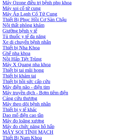
Máy Ozone điều trị bệnh phụ khoa
Máy soi cổ tử cung
Máy Áp Lạnh Cổ Tử Cung
Thiết Bị Phục Hồi Cơ Sàn Chậu
Nội thất phòng khám
Giường bệnh y tế
Tủ thuốc y tế đa năng
Xe di chuyển bệnh nhân
Thiết bị Nha Khoa
Ghế nha khoa
Nồi Hấp Tiệt Trùng
Máy X Quang nha khoa
Thiết bị tai mũi họng
Thiết bị khám tai
Thiết bị hồi sức cấp cứu
Máy điện não - điện tim
Máy truyền dịch - Bơm tiêm điện
Cáng cứu thương
Máy theo dõi bệnh nhân
Thiết bị y tế khác
Dao mổ điện cao tần
Máy đo loãng xương
Máy đo chức năng hô hấp
MÁY SOI TĨNH MẠCH
Thiết Bị Nam Khoa