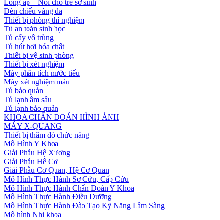
Lồng ấp – Nôi cho trẻ sơ sinh
Đèn chiếu vàng da
Thiết bị phòng thí nghiệm
Tủ an toàn sinh học
Tủ cấy vô trùng
Tủ hút hơi hóa chất
Thiết bị vệ sinh phòng
Thiết bị xét nghiệm
Máy phân tích nước tiểu
Máy xét nghiệm máu
Tủ bảo quản
Tủ lạnh âm sâu
Tủ lạnh bảo quản
KHOA CHẨN ĐOÁN HÌNH ẢNH
MÁY X-QUANG
Thiết bị thăm dò chức năng
Mô Hình Y Khoa
Giải Phẫu Hệ Xương
Giải Phẫu Hệ Cơ
Giải Phẫu Cơ Quan, Hệ Cơ Quan
Mô Hình Thực Hành Sơ Cứu, Cấp Cứu
Mô Hình Thực Hành Chẩn Đoán Y Khoa
Mô Hình Thực Hành Điều Dưỡng
Mô Hình Thực Hành Đào Tạo Kỹ Năng Lâm Sàng
Mô hình Nhi khoa