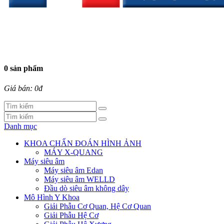
0 sản phẩm
Giá bán: 0đ
Danh mục
KHOA CHẨN ĐOÁN HÌNH ẢNH
MÁY X-QUANG
Máy siêu âm
Máy siêu âm Edan
Máy siêu âm WELLD
Đầu dò siêu âm không dây
Mô Hình Y Khoa
Giải Phẫu Cơ Quan, Hệ Cơ Quan
Giải Phẫu Hệ Cơ