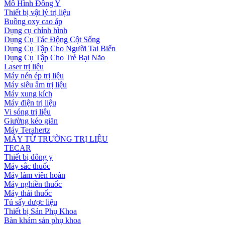
Mô Hình Đông Y
Thiết bị vật lý trị liệu
Buồng oxy cao áp
Dụng cụ chỉnh hình
Dụng Cụ Tác Động Cột Sống
Dụng Cụ Tập Cho Người Tai Biến
Dụng Cụ Tập Cho Trẻ Bại Não
Laser trị liệu
Máy nén ép trị liệu
Máy siêu âm trị liệu
Máy xung kích
Máy điện trị liệu
Vi sóng trị liệu
Giường kéo giãn
Máy Terahertz
MÁY TỪ TRƯỜNG TRỊ LIỆU
TECAR
Thiết bị đông y
Máy sắc thuốc
Máy làm viên hoàn
Máy nghiền thuốc
Máy thái thuốc
Tủ sấy dược liệu
Thiết bị Sản Phụ Khoa
Bàn khám sản phụ khoa