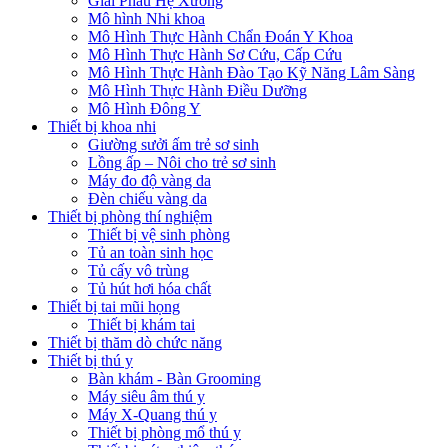
Giải Phẫu Hệ Xương
Mô hình Nhi khoa
Mô Hình Thực Hành Chẩn Đoán Y Khoa
Mô Hình Thực Hành Sơ Cứu, Cấp Cứu
Mô Hình Thực Hành Đào Tạo Kỹ Năng Lâm Sàng
Mô Hình Thực Hành Điều Dưỡng
Mô Hình Đông Y
Thiết bị khoa nhi
Giường sưởi ấm trẻ sơ sinh
Lồng ấp – Nôi cho trẻ sơ sinh
Máy đo độ vàng da
Đèn chiếu vàng da
Thiết bị phòng thí nghiệm
Thiết bị vệ sinh phòng
Tủ an toàn sinh học
Tủ cấy vô trùng
Tủ hút hơi hóa chất
Thiết bị tai mũi họng
Thiết bị khám tai
Thiết bị thăm dò chức năng
Thiết bị thú y
Bàn khám - Bàn Grooming
Máy siêu âm thú y
Máy X-Quang thú y
Thiết bị phòng mổ thú y