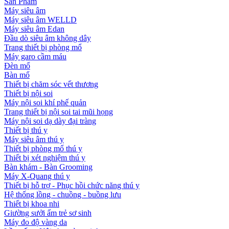
Sản Phẩm
Máy siêu âm
Máy siêu âm WELLD
Máy siêu âm Edan
Đầu dò siêu âm không dây
Trang thiết bị phòng mổ
Máy garo cầm máu
Đèn mổ
Bàn mổ
Thiết bị chăm sóc vết thương
Thiết bị nội soi
Máy nội soi khí phế quản
Trang thiết bị nội soi tai mũi họng
Máy nội soi dạ dày đại tràng
Thiết bị thú y
Máy siêu âm thú y
Thiết bị phòng mổ thú y
Thiết bị xét nghiệm thú y
Bàn khám - Bàn Grooming
Máy X-Quang thú y
Thiết bị hỗ trợ - Phục hồi chức năng thú y
Hệ thống lồng - chuồng - buồng lưu
Thiết bị khoa nhi
Giường sưởi ấm trẻ sơ sinh
Máy đo độ vàng da