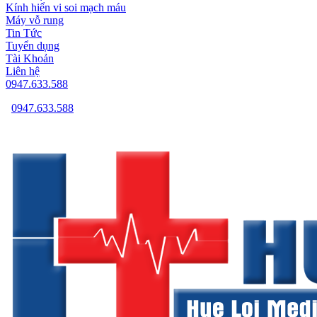
Kính hiển vi soi mạch máu
Máy vỗ rung
Tin Tức
Tuyển dụng
Tài Khoản
Liên hệ
0947.633.588
0947.633.588