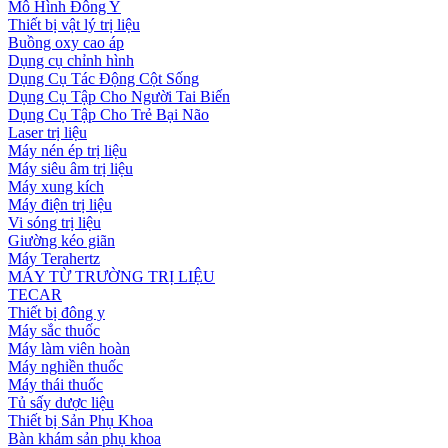
Mô Hình Đông Y
Thiết bị vật lý trị liệu
Buồng oxy cao áp
Dụng cụ chỉnh hình
Dụng Cụ Tác Động Cột Sống
Dụng Cụ Tập Cho Người Tai Biến
Dụng Cụ Tập Cho Trẻ Bại Não
Laser trị liệu
Máy nén ép trị liệu
Máy siêu âm trị liệu
Máy xung kích
Máy điện trị liệu
Vi sóng trị liệu
Giường kéo giãn
Máy Terahertz
MÁY TỪ TRƯỜNG TRỊ LIỆU
TECAR
Thiết bị đông y
Máy sắc thuốc
Máy làm viên hoàn
Máy nghiền thuốc
Máy thái thuốc
Tủ sấy dược liệu
Thiết bị Sản Phụ Khoa
Bàn khám sản phụ khoa