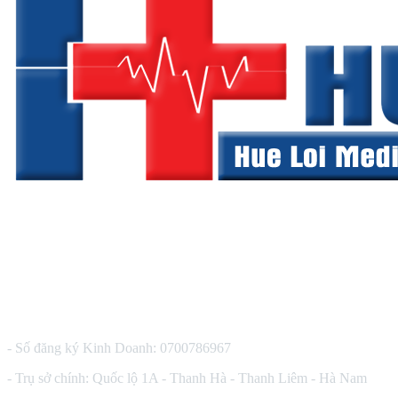
CÔNG TY TNHH THIẾT BỊ Y TẾ HUÊ LỢI
- Số đăng ký Kinh Doanh: 0700786967
- Trụ sở chính: Quốc lộ 1A - Thanh Hà - Thanh Liêm - Hà Nam