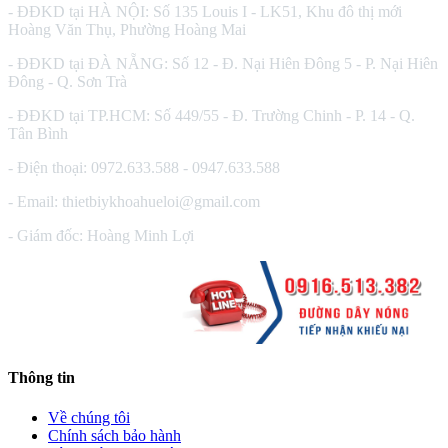
- ĐĐKD tại HÀ NỘI: Số 135 Louis I - LK51, Khu đô thị mới
Hoàng Văn Thụ, Phường Hoàng Mai
- ĐĐKD tại ĐÀ NẴNG: Số 12 - Đ. Nại Hiên Đông 5 - P. Nại Hiên
Đông - Q. Sơn Trà
- ĐĐKD tại TP.HCM: Số 449/55 - Đ. Trường Chinh - P. 14 - Q.
Tân Bình
- Điện thoại: 0972.633.588 - 0947.633.588
- Email: thietbiykhoahueloi@gmail.com
- Giám đốc: Hoàng Minh Lợi
Thông tin
Về chúng tôi
Chính sách bảo hành