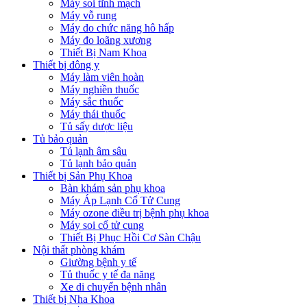
Máy soi tĩnh mạch
Máy vỗ rung
Máy đo chức năng hô hấp
Máy đo loãng xương
Thiết Bị Nam Khoa
Thiết bị đông y
Máy làm viên hoàn
Máy nghiền thuốc
Máy sắc thuốc
Máy thái thuốc
Tủ sấy dược liệu
Tủ bảo quản
Tủ lạnh âm sâu
Tủ lạnh bảo quản
Thiết bị Sản Phụ Khoa
Bàn khám sản phụ khoa
Máy Áp Lạnh Cổ Tử Cung
Máy ozone điều trị bệnh phụ khoa
Máy soi cổ tử cung
Thiết Bị Phục Hồi Cơ Sàn Chậu
Nội thất phòng khám
Giường bệnh y tế
Tủ thuốc y tế đa năng
Xe di chuyển bệnh nhân
Thiết bị Nha Khoa