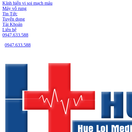
Kính hiển vi soi mạch máu
Máy vỗ rung
Tin Tức
Tuyển dụng
Tài Khoản
Liên hệ
0947.633.588
0947.633.588