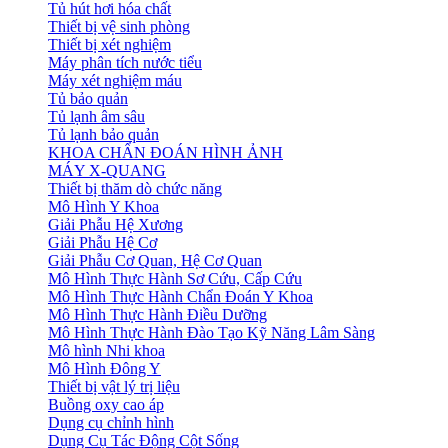
Tủ hút hơi hóa chất
Thiết bị vệ sinh phòng
Thiết bị xét nghiệm
Máy phân tích nước tiểu
Máy xét nghiệm máu
Tủ bảo quản
Tủ lạnh âm sâu
Tủ lạnh bảo quản
KHOA CHẨN ĐOÁN HÌNH ẢNH
MÁY X-QUANG
Thiết bị thăm dò chức năng
Mô Hình Y Khoa
Giải Phẫu Hệ Xương
Giải Phẫu Hệ Cơ
Giải Phẫu Cơ Quan, Hệ Cơ Quan
Mô Hình Thực Hành Sơ Cứu, Cấp Cứu
Mô Hình Thực Hành Chẩn Đoán Y Khoa
Mô Hình Thực Hành Điều Dưỡng
Mô Hình Thực Hành Đào Tạo Kỹ Năng Lâm Sàng
Mô hình Nhi khoa
Mô Hình Đông Y
Thiết bị vật lý trị liệu
Buồng oxy cao áp
Dụng cụ chỉnh hình
Dụng Cụ Tác Động Cột Sống