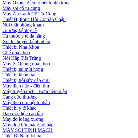
Máy Ozone điều trị bệnh phụ khoa
Máy soi cổ tử cung
Máy Áp Lạnh Cổ Tử Cung
Thiết Bị Phục Hồi Cơ Sàn Chậu
Nội thất phòng khám
Giường bệnh y tế
Tủ thuốc y tế đa năng
Xe di chuyển bệnh nhân
Thiết bị Nha Khoa
Ghế nha khoa
Nồi Hấp Tiệt Trùng
Máy X Quang nha khoa
Thiết bị tai mũi họng
Thiết bị khám tai
Thiết bị hồi sức cấp cứu
Máy điện não - điện tim
Máy truyền dịch - Bơm tiêm điện
Cáng cứu thương
Máy theo dõi bệnh nhân
Thiết bị y tế khác
Dao mổ điện cao tần
Máy đo loãng xương
Máy đo chức năng hô hấp
MÁY SOI TĨNH MẠCH
Thiết Bị Nam Khoa