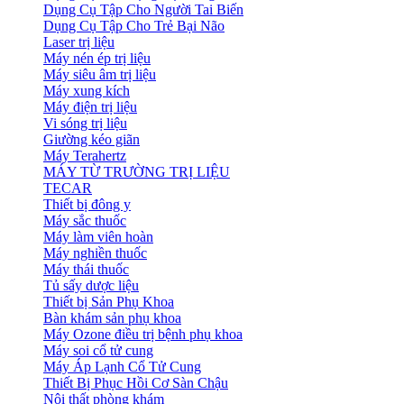
Dụng Cụ Tập Cho Người Tai Biến
Dụng Cụ Tập Cho Trẻ Bại Não
Laser trị liệu
Máy nén ép trị liệu
Máy siêu âm trị liệu
Máy xung kích
Máy điện trị liệu
Vi sóng trị liệu
Giường kéo giãn
Máy Terahertz
MÁY TỪ TRƯỜNG TRỊ LIỆU
TECAR
Thiết bị đông y
Máy sắc thuốc
Máy làm viên hoàn
Máy nghiền thuốc
Máy thái thuốc
Tủ sấy dược liệu
Thiết bị Sản Phụ Khoa
Bàn khám sản phụ khoa
Máy Ozone điều trị bệnh phụ khoa
Máy soi cổ tử cung
Máy Áp Lạnh Cổ Tử Cung
Thiết Bị Phục Hồi Cơ Sàn Chậu
Nội thất phòng khám