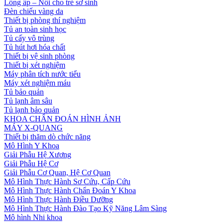
Lồng ấp – Nôi cho trẻ sơ sinh
Đèn chiếu vàng da
Thiết bị phòng thí nghiệm
Tủ an toàn sinh học
Tủ cấy vô trùng
Tủ hút hơi hóa chất
Thiết bị vệ sinh phòng
Thiết bị xét nghiệm
Máy phân tích nước tiểu
Máy xét nghiệm máu
Tủ bảo quản
Tủ lạnh âm sâu
Tủ lạnh bảo quản
KHOA CHẨN ĐOÁN HÌNH ẢNH
MÁY X-QUANG
Thiết bị thăm dò chức năng
Mô Hình Y Khoa
Giải Phẫu Hệ Xương
Giải Phẫu Hệ Cơ
Giải Phẫu Cơ Quan, Hệ Cơ Quan
Mô Hình Thực Hành Sơ Cứu, Cấp Cứu
Mô Hình Thực Hành Chẩn Đoán Y Khoa
Mô Hình Thực Hành Điều Dưỡng
Mô Hình Thực Hành Đào Tạo Kỹ Năng Lâm Sàng
Mô hình Nhi khoa