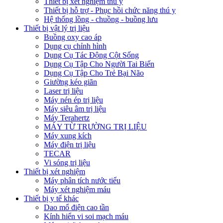
Thiết bị xét nghiệm thú y
Thiết bị hỗ trợ - Phục hồi chức năng thú y
Hệ thống lồng - chuồng - buồng lưu
Thiết bị vật lý trị liệu
Buồng oxy cao áp
Dụng cụ chỉnh hình
Dụng Cụ Tác Động Cột Sống
Dụng Cụ Tập Cho Người Tai Biến
Dụng Cụ Tập Cho Trẻ Bại Não
Giường kéo giãn
Laser trị liệu
Máy nén ép trị liệu
Máy siêu âm trị liệu
Máy Terahertz
MÁY TỪ TRƯỜNG TRỊ LIỆU
Máy xung kích
Máy điện trị liệu
TECAR
Vi sóng trị liệu
Thiết bị xét nghiệm
Máy phân tích nước tiểu
Máy xét nghiệm máu
Thiết bị y tế khác
Dao mổ điện cao tần
Kính hiển vi soi mạch máu