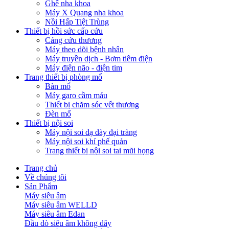
Ghế nha khoa
Máy X Quang nha khoa
Nồi Hấp Tiệt Trùng
Thiết bị hồi sức cấp cứu
Cáng cứu thương
Máy theo dõi bệnh nhân
Máy truyền dịch - Bơm tiêm điện
Máy điện não - điện tim
Trang thiết bị phòng mổ
Bàn mổ
Máy garo cầm máu
Thiết bị chăm sóc vết thương
Đèn mổ
Thiết bị nội soi
Máy nội soi dạ dày đại tràng
Máy nội soi khí phế quản
Trang thiết bị nội soi tai mũi họng
Trang chủ
Về chúng tôi
Sản Phẩm
Máy siêu âm
Máy siêu âm WELLD
Máy siêu âm Edan
Đầu dò siêu âm không dây