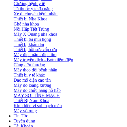
Giường bệnh y tế
Tủ thuốc y tế đa năng
Xe di chuyển bệnh nhân
Thiết bị Nha Khoa
Ghế nha khoa
Nồi Hấp Tiệt Trùng
Máy X Quang nha khoa
Thiết bị tai mũi họng
Thiết bị khám tai
Thiết bị hồi sức cấp cứu
Máy điện não - điện tim
Máy truyền dịch - Bơm tiêm điện
Cáng cứu thương
Máy theo dõi bệnh nhân
Thiết bị y tế khác
Dao mổ điện cao tần
Máy đo loãng xương
Máy đo chức năng hô hấp
MÁY SOI TĨNH MẠCH
Thiết Bị Nam Khoa
Kính hiển vi soi mạch máu
Máy vỗ rung
Tin Tức
Tuyển dụng
Tài Khoản