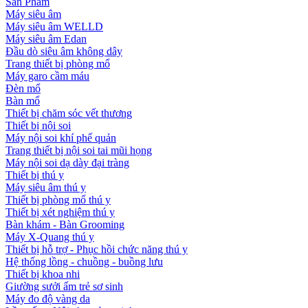
Sản Phẩm
Máy siêu âm
Máy siêu âm WELLD
Máy siêu âm Edan
Đầu dò siêu âm không dây
Trang thiết bị phòng mổ
Máy garo cầm máu
Đèn mổ
Bàn mổ
Thiết bị chăm sóc vết thương
Thiết bị nội soi
Máy nội soi khí phế quản
Trang thiết bị nội soi tai mũi họng
Máy nội soi dạ dày đại tràng
Thiết bị thú y
Máy siêu âm thú y
Thiết bị phòng mổ thú y
Thiết bị xét nghiệm thú y
Bàn khám - Bàn Grooming
Máy X-Quang thú y
Thiết bị hỗ trợ - Phục hồi chức năng thú y
Hệ thống lồng - chuồng - buồng lưu
Thiết bị khoa nhi
Giường sưởi ấm trẻ sơ sinh
Máy đo độ vàng da