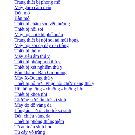
Trang thiết bị phòng mổ
Máy garo cầm máu
Đèn mổ
Bàn mổ
Thiết bị chăm sóc vết thương
Thiết bị nội soi
Máy nội soi khí phế quản
Trang thiết bị nội soi tai mũi họng
Máy nội soi dạ dày đại tràng
Thiết bị thú y
Máy siêu âm thú y
Thiết bị phòng mổ thú y
Thiết bị xét nghiệm thú y
Bàn khám - Bàn Grooming
Máy X-Quang thú y
Thiết bị hỗ trợ - Phục hồi chức năng thú y
Hệ thống lồng - chuồng - buồng lưu
Thiết bị khoa nhi
Giường sưởi ấm trẻ sơ sinh
Máy đo độ vàng da
Lồng ấp – Nôi cho trẻ sơ sinh
Đèn chiếu vàng da
Thiết bị phòng thí nghiệm
Tủ an toàn sinh học
Tủ cấy vô trùng