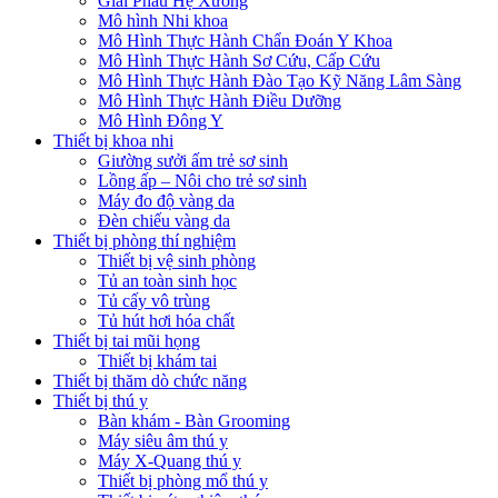
Giải Phẫu Hệ Xương
Mô hình Nhi khoa
Mô Hình Thực Hành Chẩn Đoán Y Khoa
Mô Hình Thực Hành Sơ Cứu, Cấp Cứu
Mô Hình Thực Hành Đào Tạo Kỹ Năng Lâm Sàng
Mô Hình Thực Hành Điều Dưỡng
Mô Hình Đông Y
Thiết bị khoa nhi
Giường sưởi ấm trẻ sơ sinh
Lồng ấp – Nôi cho trẻ sơ sinh
Máy đo độ vàng da
Đèn chiếu vàng da
Thiết bị phòng thí nghiệm
Thiết bị vệ sinh phòng
Tủ an toàn sinh học
Tủ cấy vô trùng
Tủ hút hơi hóa chất
Thiết bị tai mũi họng
Thiết bị khám tai
Thiết bị thăm dò chức năng
Thiết bị thú y
Bàn khám - Bàn Grooming
Máy siêu âm thú y
Máy X-Quang thú y
Thiết bị phòng mổ thú y