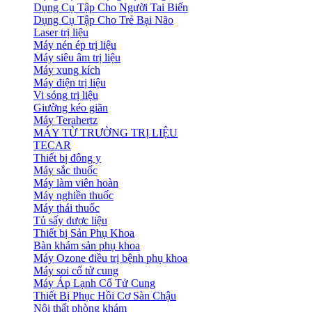
Dụng Cụ Tập Cho Người Tai Biến
Dụng Cụ Tập Cho Trẻ Bại Não
Laser trị liệu
Máy nén ép trị liệu
Máy siêu âm trị liệu
Máy xung kích
Máy điện trị liệu
Vi sóng trị liệu
Giường kéo giãn
Máy Terahertz
MÁY TỪ TRƯỜNG TRỊ LIỆU
TECAR
Thiết bị đông y
Máy sắc thuốc
Máy làm viên hoàn
Máy nghiền thuốc
Máy thái thuốc
Tủ sấy dược liệu
Thiết bị Sản Phụ Khoa
Bàn khám sản phụ khoa
Máy Ozone điều trị bệnh phụ khoa
Máy soi cổ tử cung
Máy Áp Lạnh Cổ Tử Cung
Thiết Bị Phục Hồi Cơ Sàn Chậu
Nội thất phòng khám