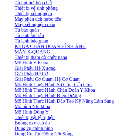
Tủ hút hơi hóa chất
Thiết bị vệ sinh phòng
Thiết bị xét nghiệm
Máy phân tích nước tiểu
Máy xét nghiệm máu
Tủ bảo quản
Tủ lạnh âm sâu
Tủ lạnh bảo quản
KHOA CHẨN ĐOÁN HÌNH ẢNH
MÁY X-QUANG
Thiết bị thăm dò chức năng
Mô Hình Y Khoa
Giải Phẫu Hệ Xương
Giải Phẫu Hệ Cơ
Giải Phẫu Cơ Quan, Hệ Cơ Quan
Mô Hình Thực Hành Sơ Cứu, Cấp Cứu
Mô Hình Thực Hành Chẩn Đoán Y Khoa
Mô Hình Thực Hành Điều Dưỡng
Mô Hình Thực Hành Đào Tạo Kỹ Năng Lâm Sàng
Mô hình Nhi khoa
Mô Hình Đông Y
Thiết bị vật lý trị liệu
Buồng oxy cao áp
Dụng cụ chỉnh hình
Dụng Cụ Tác Động Cột Sống