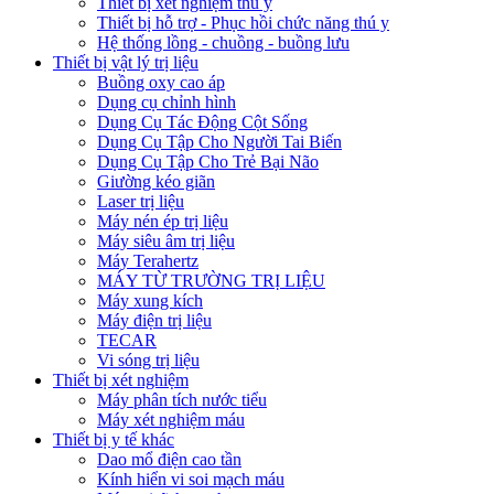
Thiết bị xét nghiệm thú y
Thiết bị hỗ trợ - Phục hồi chức năng thú y
Hệ thống lồng - chuồng - buồng lưu
Thiết bị vật lý trị liệu
Buồng oxy cao áp
Dụng cụ chỉnh hình
Dụng Cụ Tác Động Cột Sống
Dụng Cụ Tập Cho Người Tai Biến
Dụng Cụ Tập Cho Trẻ Bại Não
Giường kéo giãn
Laser trị liệu
Máy nén ép trị liệu
Máy siêu âm trị liệu
Máy Terahertz
MÁY TỪ TRƯỜNG TRỊ LIỆU
Máy xung kích
Máy điện trị liệu
TECAR
Vi sóng trị liệu
Thiết bị xét nghiệm
Máy phân tích nước tiểu
Máy xét nghiệm máu
Thiết bị y tế khác
Dao mổ điện cao tần
Kính hiển vi soi mạch máu