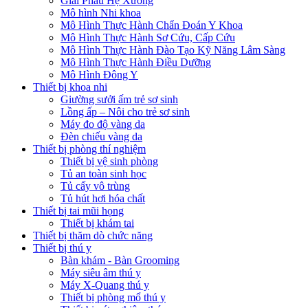
Giải Phẫu Hệ Xương
Mô hình Nhi khoa
Mô Hình Thực Hành Chẩn Đoán Y Khoa
Mô Hình Thực Hành Sơ Cứu, Cấp Cứu
Mô Hình Thực Hành Đào Tạo Kỹ Năng Lâm Sàng
Mô Hình Thực Hành Điều Dưỡng
Mô Hình Đông Y
Thiết bị khoa nhi
Giường sưởi ấm trẻ sơ sinh
Lồng ấp – Nôi cho trẻ sơ sinh
Máy đo độ vàng da
Đèn chiếu vàng da
Thiết bị phòng thí nghiệm
Thiết bị vệ sinh phòng
Tủ an toàn sinh học
Tủ cấy vô trùng
Tủ hút hơi hóa chất
Thiết bị tai mũi họng
Thiết bị khám tai
Thiết bị thăm dò chức năng
Thiết bị thú y
Bàn khám - Bàn Grooming
Máy siêu âm thú y
Máy X-Quang thú y
Thiết bị phòng mổ thú y