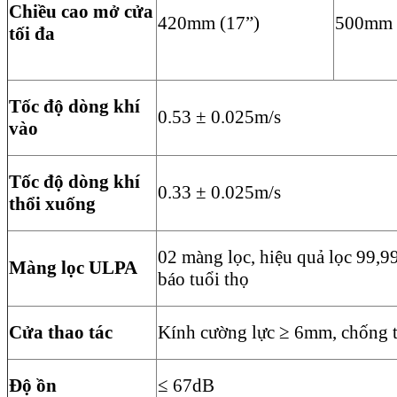
Chiều cao mở cửa
420mm (17”)
500mm 
tối đa
Tốc độ dòng khí
0.53 ± 0.025m/s
vào
Tốc độ dòng khí
0.33 ± 0.025m/s
thổi xuống
02 màng lọc, hiệu quả lọc 99,9
Màng lọc ULPA
báo tuổi thọ
Cửa thao tác
Kính cường lực ≥ 6mm, chống 
Độ ồn
≤ 67dB