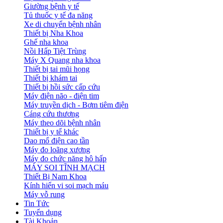
Giường bệnh y tế
Tủ thuốc y tế đa năng
Xe di chuyển bệnh nhân
Thiết bị Nha Khoa
Ghế nha khoa
Nồi Hấp Tiệt Trùng
Máy X Quang nha khoa
Thiết bị tai mũi họng
Thiết bị khám tai
Thiết bị hồi sức cấp cứu
Máy điện não - điện tim
Máy truyền dịch - Bơm tiêm điện
Cáng cứu thương
Máy theo dõi bệnh nhân
Thiết bị y tế khác
Dao mổ điện cao tần
Máy đo loãng xương
Máy đo chức năng hô hấp
MÁY SOI TĨNH MẠCH
Thiết Bị Nam Khoa
Kính hiển vi soi mạch máu
Máy vỗ rung
Tin Tức
Tuyển dụng
Tài Khoản