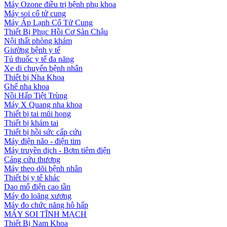
Máy Ozone điều trị bệnh phụ khoa
Máy soi cổ tử cung
Máy Áp Lạnh Cổ Tử Cung
Thiết Bị Phục Hồi Cơ Sàn Chậu
Nội thất phòng khám
Giường bệnh y tế
Tủ thuốc y tế đa năng
Xe di chuyển bệnh nhân
Thiết bị Nha Khoa
Ghế nha khoa
Nồi Hấp Tiệt Trùng
Máy X Quang nha khoa
Thiết bị tai mũi họng
Thiết bị khám tai
Thiết bị hồi sức cấp cứu
Máy điện não - điện tim
Máy truyền dịch - Bơm tiêm điện
Cáng cứu thương
Máy theo dõi bệnh nhân
Thiết bị y tế khác
Dao mổ điện cao tần
Máy đo loãng xương
Máy đo chức năng hô hấp
MÁY SOI TĨNH MẠCH
Thiết Bị Nam Khoa