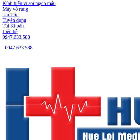
Kính hiển vi soi mạch máu
Máy vỗ rung
Tin Tức
Tuyển dụng
Tài Khoản
Liên hệ
0947.633.588
0947.633.588