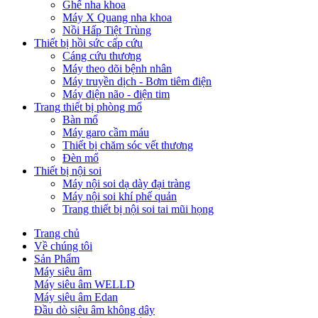
Ghế nha khoa
Máy X Quang nha khoa
Nồi Hấp Tiệt Trùng
Thiết bị hồi sức cấp cứu
Cáng cứu thương
Máy theo dõi bệnh nhân
Máy truyền dịch - Bơm tiêm điện
Máy điện não - điện tim
Trang thiết bị phòng mổ
Bàn mổ
Máy garo cầm máu
Thiết bị chăm sóc vết thương
Đèn mổ
Thiết bị nội soi
Máy nội soi dạ dày đại tràng
Máy nội soi khí phế quản
Trang thiết bị nội soi tai mũi họng
Trang chủ
Về chúng tôi
Sản Phẩm
Máy siêu âm
Máy siêu âm WELLD
Máy siêu âm Edan
Đầu dò siêu âm không dây