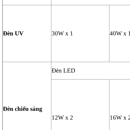
Đèn UV
30W x 1
40W x 
Đèn LED
Đèn chiếu sáng
12W x 2
16W x 