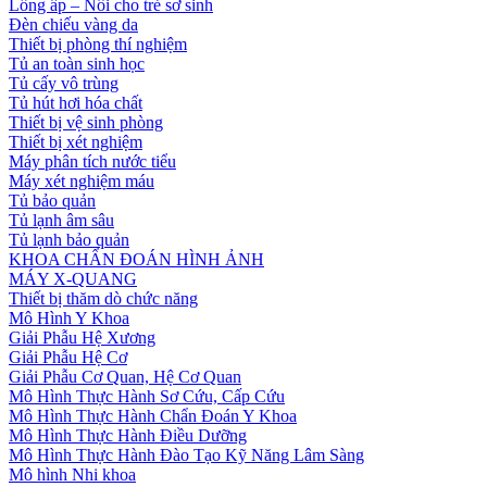
Lồng ấp – Nôi cho trẻ sơ sinh
Đèn chiếu vàng da
Thiết bị phòng thí nghiệm
Tủ an toàn sinh học
Tủ cấy vô trùng
Tủ hút hơi hóa chất
Thiết bị vệ sinh phòng
Thiết bị xét nghiệm
Máy phân tích nước tiểu
Máy xét nghiệm máu
Tủ bảo quản
Tủ lạnh âm sâu
Tủ lạnh bảo quản
KHOA CHẨN ĐOÁN HÌNH ẢNH
MÁY X-QUANG
Thiết bị thăm dò chức năng
Mô Hình Y Khoa
Giải Phẫu Hệ Xương
Giải Phẫu Hệ Cơ
Giải Phẫu Cơ Quan, Hệ Cơ Quan
Mô Hình Thực Hành Sơ Cứu, Cấp Cứu
Mô Hình Thực Hành Chẩn Đoán Y Khoa
Mô Hình Thực Hành Điều Dưỡng
Mô Hình Thực Hành Đào Tạo Kỹ Năng Lâm Sàng
Mô hình Nhi khoa