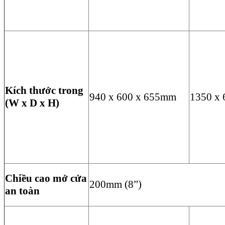
Kích thước trong
940 x 600 x 655mm
1350 x
(W x D x H)
Chiều cao mở cửa
200mm (8”)
an toàn