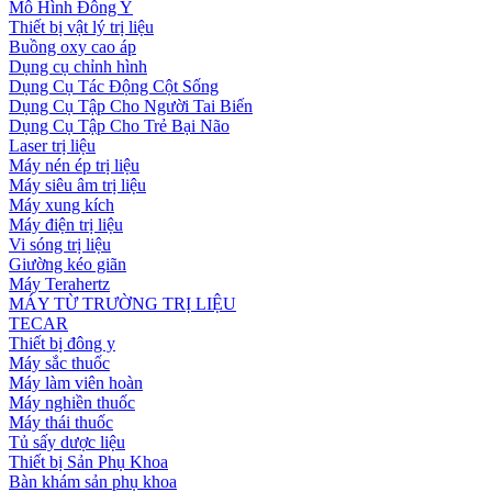
Mô Hình Đông Y
Thiết bị vật lý trị liệu
Buồng oxy cao áp
Dụng cụ chỉnh hình
Dụng Cụ Tác Động Cột Sống
Dụng Cụ Tập Cho Người Tai Biến
Dụng Cụ Tập Cho Trẻ Bại Não
Laser trị liệu
Máy nén ép trị liệu
Máy siêu âm trị liệu
Máy xung kích
Máy điện trị liệu
Vi sóng trị liệu
Giường kéo giãn
Máy Terahertz
MÁY TỪ TRƯỜNG TRỊ LIỆU
TECAR
Thiết bị đông y
Máy sắc thuốc
Máy làm viên hoàn
Máy nghiền thuốc
Máy thái thuốc
Tủ sấy dược liệu
Thiết bị Sản Phụ Khoa
Bàn khám sản phụ khoa