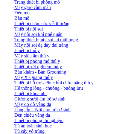
Trang thiết bị phòng mổ
Máy garo cầm máu
Đèn mổ
Bàn mổ
Thiết bị chăm sóc vết thương
Thiết bị nội soi
Máy nội soi khí phế quản
Trang thiết bị nội soi tai mũi họng
Máy nội soi dạ dày đại tràng
Thiết bị thú y
Máy siêu âm thú y
Thiết bị phòng mổ thú y
Thiết bị xét nghiệm thú y
Bàn khám - Bàn Grooming
Máy X-Quang thú y
Thiết bị hỗ trợ - Phục hồi chức năng thú y
Hệ thống lồng - chuồng - buồng lưu
Thiết bị khoa nhi
Giường sưởi ấm trẻ sơ sinh
Máy đo độ vàng da
Lồng ấp – Nôi cho trẻ sơ sinh
Đèn chiếu vàng da
Thiết bị phòng thí nghiệm
Tủ an toàn sinh học
Tủ cấy vô trùng