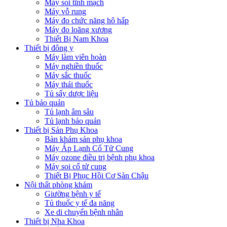
Máy soi tĩnh mạch
Máy vỗ rung
Máy đo chức năng hô hấp
Máy đo loãng xương
Thiết Bị Nam Khoa
Thiết bị đông y
Máy làm viên hoàn
Máy nghiền thuốc
Máy sắc thuốc
Máy thái thuốc
Tủ sấy dược liệu
Tủ bảo quản
Tủ lạnh âm sâu
Tủ lạnh bảo quản
Thiết bị Sản Phụ Khoa
Bàn khám sản phụ khoa
Máy Áp Lạnh Cổ Tử Cung
Máy ozone điều trị bệnh phụ khoa
Máy soi cổ tử cung
Thiết Bị Phục Hồi Cơ Sàn Chậu
Nội thất phòng khám
Giường bệnh y tế
Tủ thuốc y tế đa năng
Xe di chuyển bệnh nhân
Thiết bị Nha Khoa