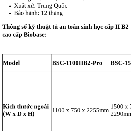
Xuất xứ: Trung Quốc
Bảo hành: 12 tháng
Thông số kỹ thuật tủ an toàn sinh học cấp II B2
cao cấp
Biobase:
Model
BSC-1100IIB2-Pro
BSC-15
Kích thước ngoài
1500 x 
1100 x 750 x 2255mm
(W x D x H)
2290m