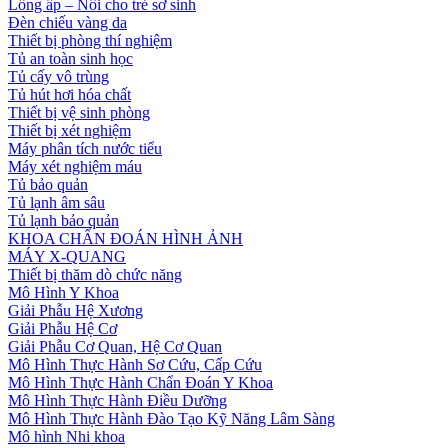
Lồng ấp – Nôi cho trẻ sơ sinh
Đèn chiếu vàng da
Thiết bị phòng thí nghiệm
Tủ an toàn sinh học
Tủ cấy vô trùng
Tủ hút hơi hóa chất
Thiết bị vệ sinh phòng
Thiết bị xét nghiệm
Máy phân tích nước tiểu
Máy xét nghiệm máu
Tủ bảo quản
Tủ lạnh âm sâu
Tủ lạnh bảo quản
KHOA CHẨN ĐOÁN HÌNH ẢNH
MÁY X-QUANG
Thiết bị thăm dò chức năng
Mô Hình Y Khoa
Giải Phẫu Hệ Xương
Giải Phẫu Hệ Cơ
Giải Phẫu Cơ Quan, Hệ Cơ Quan
Mô Hình Thực Hành Sơ Cứu, Cấp Cứu
Mô Hình Thực Hành Chẩn Đoán Y Khoa
Mô Hình Thực Hành Điều Dưỡng
Mô Hình Thực Hành Đào Tạo Kỹ Năng Lâm Sàng
Mô hình Nhi khoa