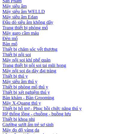
Sản Phẩm
Máy siêu âm
Máy siêu âm WELLD
Máy siêu âm Edan
Đầu dò siêu âm không dây
Trang thiết bị phòng mổ
Máy garo cầm máu
Đèn mổ
Bàn mổ
Thiết bị chăm sóc vết thương
Thiết bị nội soi
Máy nội soi khí phế quản
Trang thiết bị nội soi tai mũi họng
Máy nội soi dạ dày đại tràng
Thiết bị thú y
Máy siêu âm thú y
Thiết bị phòng mổ thú y
Thiết bị xét nghiệm thú y
Bàn khám - Bàn Grooming
Máy X-Quang thú y
Thiết bị hỗ trợ - Phục hồi chức năng thú y
Hệ thống lồng - chuồng - buồng lưu
Thiết bị khoa nhi
Giường sưởi ấm trẻ sơ sinh
Máy đo độ vàng da