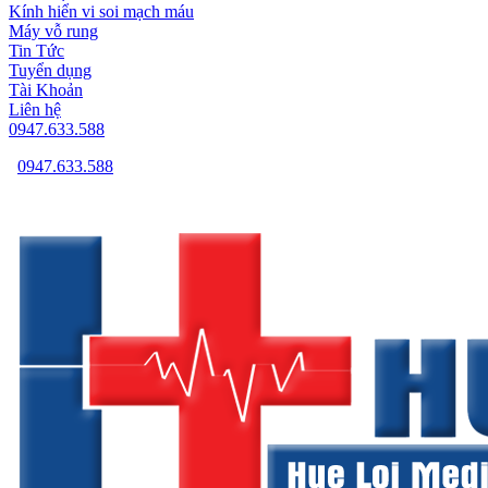
Kính hiển vi soi mạch máu
Máy vỗ rung
Tin Tức
Tuyển dụng
Tài Khoản
Liên hệ
0947.633.588
0947.633.588