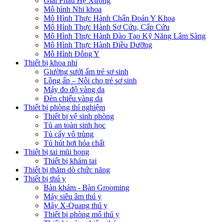
Giải Phẫu Hệ Xương
Mô hình Nhi khoa
Mô Hình Thực Hành Chẩn Đoán Y Khoa
Mô Hình Thực Hành Sơ Cứu, Cấp Cứu
Mô Hình Thực Hành Đào Tạo Kỹ Năng Lâm Sàng
Mô Hình Thực Hành Điều Dưỡng
Mô Hình Đông Y
Thiết bị khoa nhi
Giường sưởi ấm trẻ sơ sinh
Lồng ấp – Nôi cho trẻ sơ sinh
Máy đo độ vàng da
Đèn chiếu vàng da
Thiết bị phòng thí nghiệm
Thiết bị vệ sinh phòng
Tủ an toàn sinh học
Tủ cấy vô trùng
Tủ hút hơi hóa chất
Thiết bị tai mũi họng
Thiết bị khám tai
Thiết bị thăm dò chức năng
Thiết bị thú y
Bàn khám - Bàn Grooming
Máy siêu âm thú y
Máy X-Quang thú y
Thiết bị phòng mổ thú y