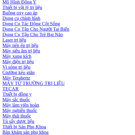
Mô Hình Đông Y
Thiết bị vật lý trị liệu
Buồng oxy cao áp
Dụng cụ chỉnh hình
Dụng Cụ Tác Động Cột Sống
Dụng Cụ Tập Cho Người Tai Biến
Dụng Cụ Tập Cho Trẻ Bại Não
Laser trị liệu
Máy nén ép trị liệu
Máy siêu âm trị liệu
Máy xung kích
Máy điện trị liệu
Vi sóng trị liệu
Giường kéo giãn
Máy Terahertz
MÁY TỪ TRƯỜNG TRỊ LIỆU
TECAR
Thiết bị đông y
Máy sắc thuốc
Máy làm viên hoàn
Máy nghiền thuốc
Máy thái thuốc
Tủ sấy dược liệu
Thiết bị Sản Phụ Khoa
Bàn khám sản phụ khoa