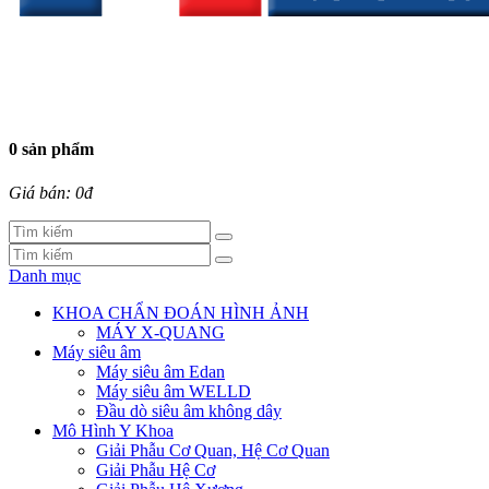
0 sản phẩm
Giá bán: 0đ
Danh mục
KHOA CHẨN ĐOÁN HÌNH ẢNH
MÁY X-QUANG
Máy siêu âm
Máy siêu âm Edan
Máy siêu âm WELLD
Đầu dò siêu âm không dây
Mô Hình Y Khoa
Giải Phẫu Cơ Quan, Hệ Cơ Quan
Giải Phẫu Hệ Cơ