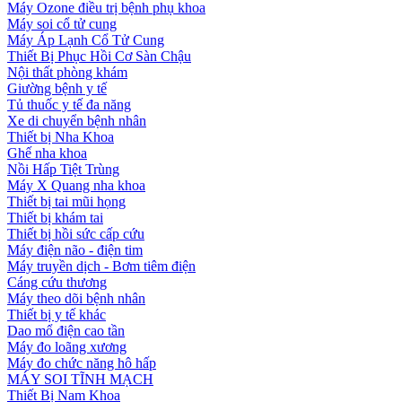
Máy Ozone điều trị bệnh phụ khoa
Máy soi cổ tử cung
Máy Áp Lạnh Cổ Tử Cung
Thiết Bị Phục Hồi Cơ Sàn Chậu
Nội thất phòng khám
Giường bệnh y tế
Tủ thuốc y tế đa năng
Xe di chuyển bệnh nhân
Thiết bị Nha Khoa
Ghế nha khoa
Nồi Hấp Tiệt Trùng
Máy X Quang nha khoa
Thiết bị tai mũi họng
Thiết bị khám tai
Thiết bị hồi sức cấp cứu
Máy điện não - điện tim
Máy truyền dịch - Bơm tiêm điện
Cáng cứu thương
Máy theo dõi bệnh nhân
Thiết bị y tế khác
Dao mổ điện cao tần
Máy đo loãng xương
Máy đo chức năng hô hấp
MÁY SOI TĨNH MẠCH
Thiết Bị Nam Khoa