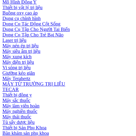
Mô Hình Đông Y
Thiết bị vật lý trị liệu
Buồng oxy cao áp
Dụng cụ chỉnh hình
Dụng Cụ Tác Động Cột Sống
Dụng Cụ Tập Cho Người Tai Biến
Dụng Cụ Tập Cho Trẻ Bại Não
Laser trị liệu
Máy nén ép trị liệu
Máy siêu âm trị liệu
Máy xung kích
Máy điện trị liệu
Vi sóng trị liệu
Giường kéo giãn
Máy Terahertz
MÁY TỪ TRƯỜNG TRỊ LIỆU
TECAR
Thiết bị đông y
Máy sắc thuốc
Máy làm viên hoàn
Máy nghiền thuốc
Máy thái thuốc
Tủ sấy dược liệu
Thiết bị Sản Phụ Khoa
Bàn khám sản phụ khoa