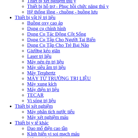
Thiết bị xét nghiệm thú y
Thiết bị hỗ trợ - Phục hồi chức năng thú y
Hệ thống lồng - chuồng - buồng lưu
Thiết bị vật lý trị liệu
Buồng oxy cao áp
Dụng cụ chỉnh hình
Dụng Cụ Tác Động Cột Sống
Dụng Cụ Tập Cho Người Tai Biến
Dụng Cụ Tập Cho Trẻ Bại Não
Giường kéo giãn
Laser trị liệu
Máy nén ép trị liệu
Máy siêu âm trị liệu
Máy Terahertz
MÁY TỪ TRƯỜNG TRỊ LIỆU
Máy xung kích
Máy điện trị liệu
TECAR
Vi sóng trị liệu
Thiết bị xét nghiệm
Máy phân tích nước tiểu
Máy xét nghiệm máu
Thiết bị y tế khác
Dao mổ điện cao tần
Kính hiển vi soi mạch máu