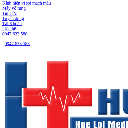
Kính hiển vi soi mạch máu
Máy vỗ rung
Tin Tức
Tuyển dụng
Tài Khoản
Liên hệ
0947.633.588
0947.633.588