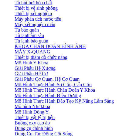
Tủ hút hơi hóa chất
Thiết bị vệ sinh phòng
Thiết bị xét nghiệm
Máy phân tích nước tiểu
Máy xét nghiệm máu
Tủ bảo quản
Tủ lạnh âm sâu
Tủ lạnh bảo quản
KHOA CHẨN ĐOÁN HÌNH ẢNH
MÁY X-QUANG
Thiết bị thăm dò chức năng
Mô Hình Y Khoa
Giải Phẫu Hệ Xương
Giải Phẫu Hệ Cơ
Giải Phẫu Cơ Quan, Hệ Cơ Quan
Mô Hình Thực Hành Sơ Cứu, Cấp Cứu
Mô Hình Thực Hành Chẩn Đoán Y Khoa
Mô Hình Thực Hành Điều Dưỡng
Mô Hình Thực Hành Đào Tạo Kỹ Năng Lâm Sàng
Mô hình Nhi khoa
Mô Hình Đông Y
Thiết bị vật lý trị liệu
Buồng oxy cao áp
Dụng cụ chỉnh hình
Dụng Cụ Tác Động Cột Sống