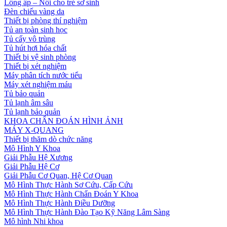
Lồng ấp – Nôi cho trẻ sơ sinh
Đèn chiếu vàng da
Thiết bị phòng thí nghiệm
Tủ an toàn sinh học
Tủ cấy vô trùng
Tủ hút hơi hóa chất
Thiết bị vệ sinh phòng
Thiết bị xét nghiệm
Máy phân tích nước tiểu
Máy xét nghiệm máu
Tủ bảo quản
Tủ lạnh âm sâu
Tủ lạnh bảo quản
KHOA CHẨN ĐOÁN HÌNH ẢNH
MÁY X-QUANG
Thiết bị thăm dò chức năng
Mô Hình Y Khoa
Giải Phẫu Hệ Xương
Giải Phẫu Hệ Cơ
Giải Phẫu Cơ Quan, Hệ Cơ Quan
Mô Hình Thực Hành Sơ Cứu, Cấp Cứu
Mô Hình Thực Hành Chẩn Đoán Y Khoa
Mô Hình Thực Hành Điều Dưỡng
Mô Hình Thực Hành Đào Tạo Kỹ Năng Lâm Sàng
Mô hình Nhi khoa