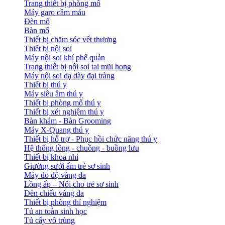
Trang thiết bị phòng mổ
Máy garo cầm máu
Đèn mổ
Bàn mổ
Thiết bị chăm sóc vết thương
Thiết bị nội soi
Máy nội soi khí phế quản
Trang thiết bị nội soi tai mũi họng
Máy nội soi dạ dày đại tràng
Thiết bị thú y
Máy siêu âm thú y
Thiết bị phòng mổ thú y
Thiết bị xét nghiệm thú y
Bàn khám - Bàn Grooming
Máy X-Quang thú y
Thiết bị hỗ trợ - Phục hồi chức năng thú y
Hệ thống lồng - chuồng - buồng lưu
Thiết bị khoa nhi
Giường sưởi ấm trẻ sơ sinh
Máy đo độ vàng da
Lồng ấp – Nôi cho trẻ sơ sinh
Đèn chiếu vàng da
Thiết bị phòng thí nghiệm
Tủ an toàn sinh học
Tủ cấy vô trùng