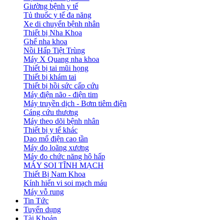
Giường bệnh y tế
Tủ thuốc y tế đa năng
Xe di chuyển bệnh nhân
Thiết bị Nha Khoa
Ghế nha khoa
Nồi Hấp Tiệt Trùng
Máy X Quang nha khoa
Thiết bị tai mũi họng
Thiết bị khám tai
Thiết bị hồi sức cấp cứu
Máy điện não - điện tim
Máy truyền dịch - Bơm tiêm điện
Cáng cứu thương
Máy theo dõi bệnh nhân
Thiết bị y tế khác
Dao mổ điện cao tần
Máy đo loãng xương
Máy đo chức năng hô hấp
MÁY SOI TĨNH MẠCH
Thiết Bị Nam Khoa
Kính hiển vi soi mạch máu
Máy vỗ rung
Tin Tức
Tuyển dụng
Tài Khoản