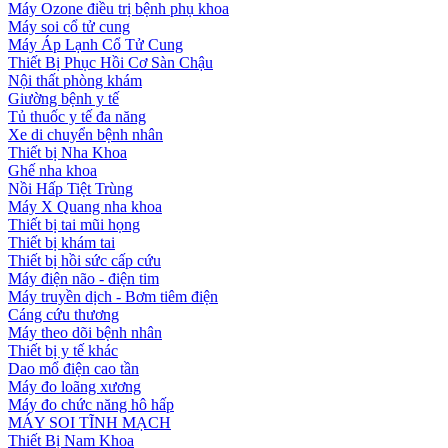
Máy Ozone điều trị bệnh phụ khoa
Máy soi cổ tử cung
Máy Áp Lạnh Cổ Tử Cung
Thiết Bị Phục Hồi Cơ Sàn Chậu
Nội thất phòng khám
Giường bệnh y tế
Tủ thuốc y tế đa năng
Xe di chuyển bệnh nhân
Thiết bị Nha Khoa
Ghế nha khoa
Nồi Hấp Tiệt Trùng
Máy X Quang nha khoa
Thiết bị tai mũi họng
Thiết bị khám tai
Thiết bị hồi sức cấp cứu
Máy điện não - điện tim
Máy truyền dịch - Bơm tiêm điện
Cáng cứu thương
Máy theo dõi bệnh nhân
Thiết bị y tế khác
Dao mổ điện cao tần
Máy đo loãng xương
Máy đo chức năng hô hấp
MÁY SOI TĨNH MẠCH
Thiết Bị Nam Khoa