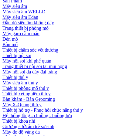
Sản Phẩm
Máy siêu âm
Máy siêu âm WELLD
Máy siêu âm Edan
Đầu dò siêu âm không dây
Trang thiết bị phòng mổ
Máy garo cầm máu
Đèn mổ
Bàn mổ
Thiết bị chăm sóc vết thương
Thiết bị nội soi
Máy nội soi khí phế quản
Trang thiết bị nội soi tai mũi họng
Máy nội soi dạ dày đại tràng
Thiết bị thú y
Máy siêu âm thú y
Thiết bị phòng mổ thú y
Thiết bị xét nghiệm thú y
Bàn khám - Bàn Grooming
Máy X-Quang thú y
Thiết bị hỗ trợ - Phục hồi chức năng thú y
Hệ thống lồng - chuồng - buồng lưu
Thiết bị khoa nhi
Giường sưởi ấm trẻ sơ sinh
Máy đo độ vàng da