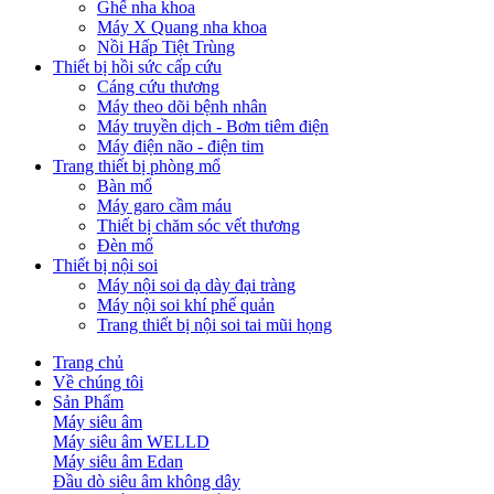
Ghế nha khoa
Máy X Quang nha khoa
Nồi Hấp Tiệt Trùng
Thiết bị hồi sức cấp cứu
Cáng cứu thương
Máy theo dõi bệnh nhân
Máy truyền dịch - Bơm tiêm điện
Máy điện não - điện tim
Trang thiết bị phòng mổ
Bàn mổ
Máy garo cầm máu
Thiết bị chăm sóc vết thương
Đèn mổ
Thiết bị nội soi
Máy nội soi dạ dày đại tràng
Máy nội soi khí phế quản
Trang thiết bị nội soi tai mũi họng
Trang chủ
Về chúng tôi
Sản Phẩm
Máy siêu âm
Máy siêu âm WELLD
Máy siêu âm Edan
Đầu dò siêu âm không dây