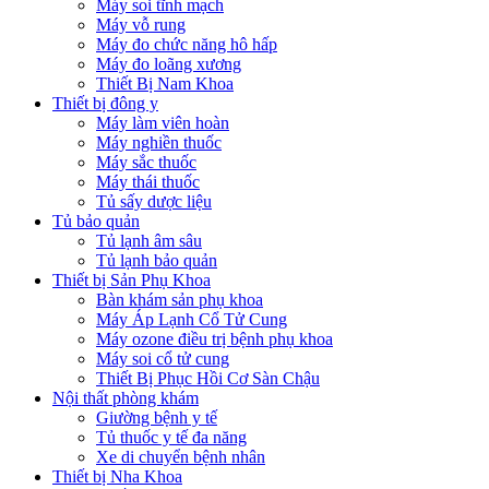
Máy soi tĩnh mạch
Máy vỗ rung
Máy đo chức năng hô hấp
Máy đo loãng xương
Thiết Bị Nam Khoa
Thiết bị đông y
Máy làm viên hoàn
Máy nghiền thuốc
Máy sắc thuốc
Máy thái thuốc
Tủ sấy dược liệu
Tủ bảo quản
Tủ lạnh âm sâu
Tủ lạnh bảo quản
Thiết bị Sản Phụ Khoa
Bàn khám sản phụ khoa
Máy Áp Lạnh Cổ Tử Cung
Máy ozone điều trị bệnh phụ khoa
Máy soi cổ tử cung
Thiết Bị Phục Hồi Cơ Sàn Chậu
Nội thất phòng khám
Giường bệnh y tế
Tủ thuốc y tế đa năng
Xe di chuyển bệnh nhân
Thiết bị Nha Khoa