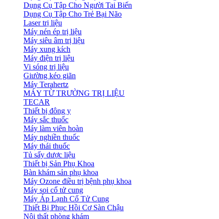
Dụng Cụ Tập Cho Người Tai Biến
Dụng Cụ Tập Cho Trẻ Bại Não
Laser trị liệu
Máy nén ép trị liệu
Máy siêu âm trị liệu
Máy xung kích
Máy điện trị liệu
Vi sóng trị liệu
Giường kéo giãn
Máy Terahertz
MÁY TỪ TRƯỜNG TRỊ LIỆU
TECAR
Thiết bị đông y
Máy sắc thuốc
Máy làm viên hoàn
Máy nghiền thuốc
Máy thái thuốc
Tủ sấy dược liệu
Thiết bị Sản Phụ Khoa
Bàn khám sản phụ khoa
Máy Ozone điều trị bệnh phụ khoa
Máy soi cổ tử cung
Máy Áp Lạnh Cổ Tử Cung
Thiết Bị Phục Hồi Cơ Sàn Chậu
Nội thất phòng khám