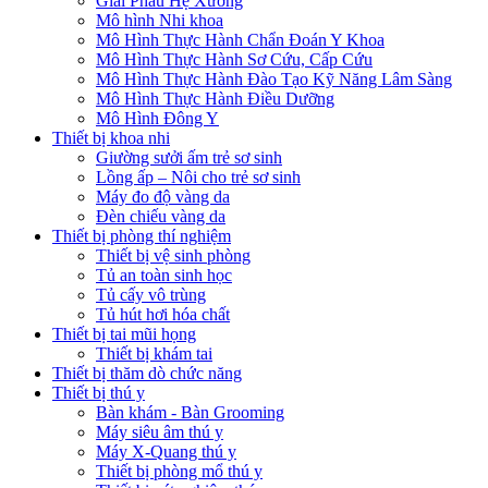
Giải Phẫu Hệ Xương
Mô hình Nhi khoa
Mô Hình Thực Hành Chẩn Đoán Y Khoa
Mô Hình Thực Hành Sơ Cứu, Cấp Cứu
Mô Hình Thực Hành Đào Tạo Kỹ Năng Lâm Sàng
Mô Hình Thực Hành Điều Dưỡng
Mô Hình Đông Y
Thiết bị khoa nhi
Giường sưởi ấm trẻ sơ sinh
Lồng ấp – Nôi cho trẻ sơ sinh
Máy đo độ vàng da
Đèn chiếu vàng da
Thiết bị phòng thí nghiệm
Thiết bị vệ sinh phòng
Tủ an toàn sinh học
Tủ cấy vô trùng
Tủ hút hơi hóa chất
Thiết bị tai mũi họng
Thiết bị khám tai
Thiết bị thăm dò chức năng
Thiết bị thú y
Bàn khám - Bàn Grooming
Máy siêu âm thú y
Máy X-Quang thú y
Thiết bị phòng mổ thú y