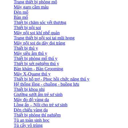
Trang thiết bị phòng mổ
Máy garo cầm máu
Đèn mổ
Bàn mổ
Thiết bị chăm sóc vết thương
Thiết bị nội soi
Máy nội soi khí phế quản
Trang thiết bị nội soi tai mũi họng
Máy nội soi dạ dày đại tràng
Thiết bị thú y
Máy siêu âm thú y
Thiết bị phòng mổ thú y
Thiết bị xét nghiệm thú y
Bàn khám - Bàn Grooming
Máy X-Quang thú y
Thiết bị hỗ trợ - Phục hồi chức năng thú y
Hệ thống lồng - chuồng - buồng lưu
Thiết bị khoa nhi
Giường sưởi ấm trẻ sơ sinh
Máy đo độ vàng da
Lồng ấp – Nôi cho trẻ sơ sinh
Đèn chiếu vàng da
Thiết bị phòng thí nghiệm
Tủ an toàn sinh học
Tủ cấy vô trùng