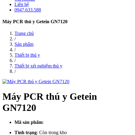
Liên hệ
0947.633.588
Máy PCR thú y Getein GN7120
Trang chủ
/
Sản phẩm
/
Thiết bị thú y
/
Thiết bị xét nghiệm thú y
/
Máy PCR thú y Getein
GN7120
Mã sản phẩm
:
Tình trạng
:
Còn trong kho