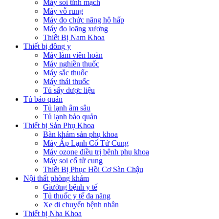
Máy soi tĩnh mạch
Máy vỗ rung
Máy đo chức năng hô hấp
Máy đo loãng xương
Thiết Bị Nam Khoa
Thiết bị đông y
Máy làm viên hoàn
Máy nghiền thuốc
Máy sắc thuốc
Máy thái thuốc
Tủ sấy dược liệu
Tủ bảo quản
Tủ lạnh âm sâu
Tủ lạnh bảo quản
Thiết bị Sản Phụ Khoa
Bàn khám sản phụ khoa
Máy Áp Lạnh Cổ Tử Cung
Máy ozone điều trị bệnh phụ khoa
Máy soi cổ tử cung
Thiết Bị Phục Hồi Cơ Sàn Chậu
Nội thất phòng khám
Giường bệnh y tế
Tủ thuốc y tế đa năng
Xe di chuyển bệnh nhân
Thiết bị Nha Khoa