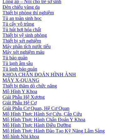
Lồng ấp – Nôi cho trẻ sơ sinh
Đèn chiếu vàng da
Thiết bị phòng thí nghiệm
Tủ an toàn sinh học
Tủ cấy vô trùng
Tủ hút hơi hóa chất
Thiết bị vệ sinh phòng
Thiết bị xét nghiệm
Máy phân tích nước tiểu
Máy xét nghiệm máu
Tủ bảo quản
Tủ lạnh âm sâu
Tủ lạnh bảo quản
KHOA CHẨN ĐOÁN HÌNH ẢNH
MÁY X-QUANG
Thiết bị thăm dò chức năng
Mô Hình Y Khoa
Giải Phẫu Hệ Xương
Giải Phẫu Hệ Cơ
Giải Phẫu Cơ Quan, Hệ Cơ Quan
Mô Hình Thực Hành Sơ Cứu, Cấp Cứu
Mô Hình Thực Hành Chẩn Đoán Y Khoa
Mô Hình Thực Hành Điều Dưỡng
Mô Hình Thực Hành Đào Tạo Kỹ Năng Lâm Sàng
Mô hình Nhi khoa