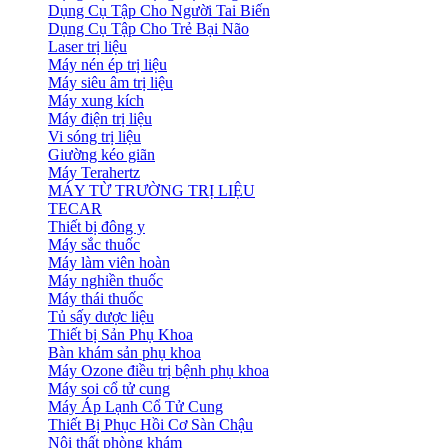
Dụng Cụ Tập Cho Người Tai Biến
Dụng Cụ Tập Cho Trẻ Bại Não
Laser trị liệu
Máy nén ép trị liệu
Máy siêu âm trị liệu
Máy xung kích
Máy điện trị liệu
Vi sóng trị liệu
Giường kéo giãn
Máy Terahertz
MÁY TỪ TRƯỜNG TRỊ LIỆU
TECAR
Thiết bị đông y
Máy sắc thuốc
Máy làm viên hoàn
Máy nghiền thuốc
Máy thái thuốc
Tủ sấy dược liệu
Thiết bị Sản Phụ Khoa
Bàn khám sản phụ khoa
Máy Ozone điều trị bệnh phụ khoa
Máy soi cổ tử cung
Máy Áp Lạnh Cổ Tử Cung
Thiết Bị Phục Hồi Cơ Sàn Chậu
Nội thất phòng khám