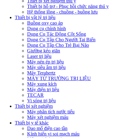
Thiết bị xét nghiệm thú y
Thiết bị hỗ trợ - Phục hồi chức năng thú y
Hệ thống lồng - chuồng - buồng lưu
Thiết bị vật lý trị liệu
Buồng oxy cao áp
Dụng cụ chỉnh hình
Dụng Cụ Tác Động Cột Sống
Dụng Cụ Tập Cho Người Tai Biến
Dụng Cụ Tập Cho Trẻ Bại Não
Giường kéo giãn
Laser trị liệu
Máy nén ép trị liệu
Máy siêu âm trị liệu
Máy Terahertz
MÁY TỪ TRƯỜNG TRỊ LIỆU
Máy xung kích
Máy điện trị liệu
TECAR
Vi sóng trị liệu
Thiết bị xét nghiệm
Máy phân tích nước tiểu
Máy xét nghiệm máu
Thiết bị y tế khác
Dao mổ điện cao tần
Kính hiển vi soi mạch máu