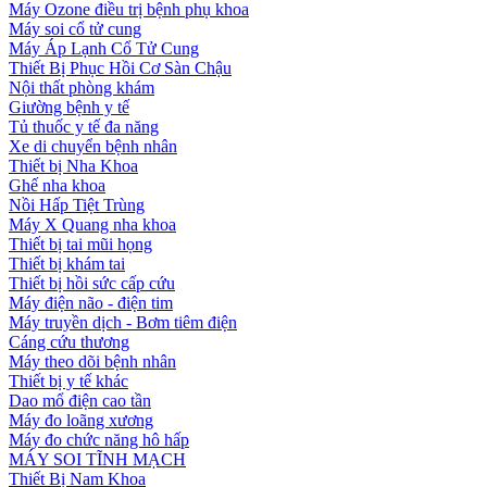
Máy Ozone điều trị bệnh phụ khoa
Máy soi cổ tử cung
Máy Áp Lạnh Cổ Tử Cung
Thiết Bị Phục Hồi Cơ Sàn Chậu
Nội thất phòng khám
Giường bệnh y tế
Tủ thuốc y tế đa năng
Xe di chuyển bệnh nhân
Thiết bị Nha Khoa
Ghế nha khoa
Nồi Hấp Tiệt Trùng
Máy X Quang nha khoa
Thiết bị tai mũi họng
Thiết bị khám tai
Thiết bị hồi sức cấp cứu
Máy điện não - điện tim
Máy truyền dịch - Bơm tiêm điện
Cáng cứu thương
Máy theo dõi bệnh nhân
Thiết bị y tế khác
Dao mổ điện cao tần
Máy đo loãng xương
Máy đo chức năng hô hấp
MÁY SOI TĨNH MẠCH
Thiết Bị Nam Khoa