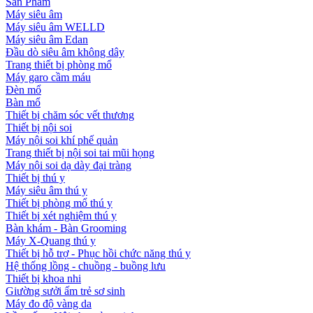
Sản Phẩm
Máy siêu âm
Máy siêu âm WELLD
Máy siêu âm Edan
Đầu dò siêu âm không dây
Trang thiết bị phòng mổ
Máy garo cầm máu
Đèn mổ
Bàn mổ
Thiết bị chăm sóc vết thương
Thiết bị nội soi
Máy nội soi khí phế quản
Trang thiết bị nội soi tai mũi họng
Máy nội soi dạ dày đại tràng
Thiết bị thú y
Máy siêu âm thú y
Thiết bị phòng mổ thú y
Thiết bị xét nghiệm thú y
Bàn khám - Bàn Grooming
Máy X-Quang thú y
Thiết bị hỗ trợ - Phục hồi chức năng thú y
Hệ thống lồng - chuồng - buồng lưu
Thiết bị khoa nhi
Giường sưởi ấm trẻ sơ sinh
Máy đo độ vàng da