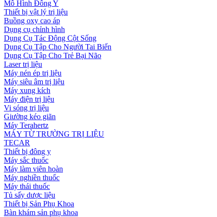
Mô Hình Đông Y
Thiết bị vật lý trị liệu
Buồng oxy cao áp
Dụng cụ chỉnh hình
Dụng Cụ Tác Động Cột Sống
Dụng Cụ Tập Cho Người Tai Biến
Dụng Cụ Tập Cho Trẻ Bại Não
Laser trị liệu
Máy nén ép trị liệu
Máy siêu âm trị liệu
Máy xung kích
Máy điện trị liệu
Vi sóng trị liệu
Giường kéo giãn
Máy Terahertz
MÁY TỪ TRƯỜNG TRỊ LIỆU
TECAR
Thiết bị đông y
Máy sắc thuốc
Máy làm viên hoàn
Máy nghiền thuốc
Máy thái thuốc
Tủ sấy dược liệu
Thiết bị Sản Phụ Khoa
Bàn khám sản phụ khoa