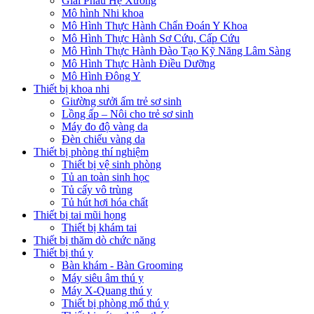
Giải Phẫu Hệ Xương
Mô hình Nhi khoa
Mô Hình Thực Hành Chẩn Đoán Y Khoa
Mô Hình Thực Hành Sơ Cứu, Cấp Cứu
Mô Hình Thực Hành Đào Tạo Kỹ Năng Lâm Sàng
Mô Hình Thực Hành Điều Dưỡng
Mô Hình Đông Y
Thiết bị khoa nhi
Giường sưởi ấm trẻ sơ sinh
Lồng ấp – Nôi cho trẻ sơ sinh
Máy đo độ vàng da
Đèn chiếu vàng da
Thiết bị phòng thí nghiệm
Thiết bị vệ sinh phòng
Tủ an toàn sinh học
Tủ cấy vô trùng
Tủ hút hơi hóa chất
Thiết bị tai mũi họng
Thiết bị khám tai
Thiết bị thăm dò chức năng
Thiết bị thú y
Bàn khám - Bàn Grooming
Máy siêu âm thú y
Máy X-Quang thú y
Thiết bị phòng mổ thú y