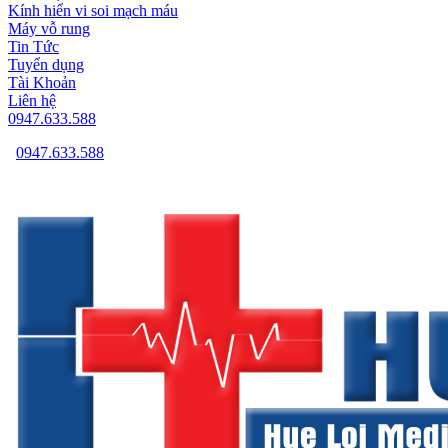
Kính hiển vi soi mạch máu
Máy vỗ rung
Tin Tức
Tuyển dụng
Tài Khoản
Liên hệ
0947.633.588
0947.633.588