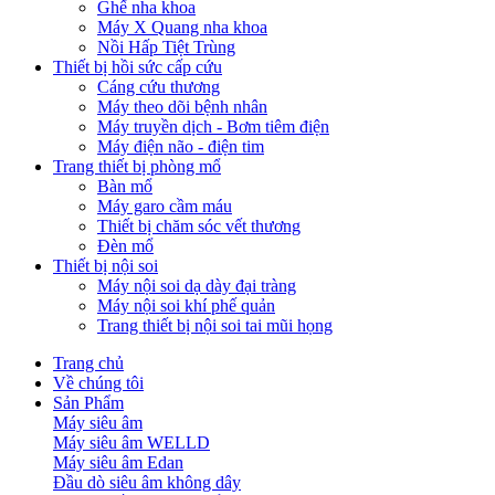
Ghế nha khoa
Máy X Quang nha khoa
Nồi Hấp Tiệt Trùng
Thiết bị hồi sức cấp cứu
Cáng cứu thương
Máy theo dõi bệnh nhân
Máy truyền dịch - Bơm tiêm điện
Máy điện não - điện tim
Trang thiết bị phòng mổ
Bàn mổ
Máy garo cầm máu
Thiết bị chăm sóc vết thương
Đèn mổ
Thiết bị nội soi
Máy nội soi dạ dày đại tràng
Máy nội soi khí phế quản
Trang thiết bị nội soi tai mũi họng
Trang chủ
Về chúng tôi
Sản Phẩm
Máy siêu âm
Máy siêu âm WELLD
Máy siêu âm Edan
Đầu dò siêu âm không dây