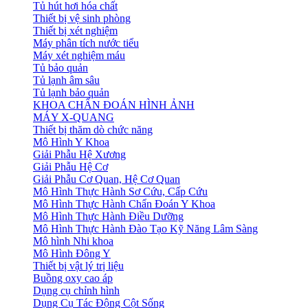
Tủ hút hơi hóa chất
Thiết bị vệ sinh phòng
Thiết bị xét nghiệm
Máy phân tích nước tiểu
Máy xét nghiệm máu
Tủ bảo quản
Tủ lạnh âm sâu
Tủ lạnh bảo quản
KHOA CHẨN ĐOÁN HÌNH ẢNH
MÁY X-QUANG
Thiết bị thăm dò chức năng
Mô Hình Y Khoa
Giải Phẫu Hệ Xương
Giải Phẫu Hệ Cơ
Giải Phẫu Cơ Quan, Hệ Cơ Quan
Mô Hình Thực Hành Sơ Cứu, Cấp Cứu
Mô Hình Thực Hành Chẩn Đoán Y Khoa
Mô Hình Thực Hành Điều Dưỡng
Mô Hình Thực Hành Đào Tạo Kỹ Năng Lâm Sàng
Mô hình Nhi khoa
Mô Hình Đông Y
Thiết bị vật lý trị liệu
Buồng oxy cao áp
Dụng cụ chỉnh hình
Dụng Cụ Tác Động Cột Sống