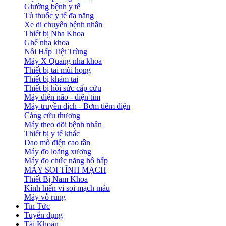
Giường bệnh y tế
Tủ thuốc y tế đa năng
Xe di chuyển bệnh nhân
Thiết bị Nha Khoa
Ghế nha khoa
Nồi Hấp Tiệt Trùng
Máy X Quang nha khoa
Thiết bị tai mũi họng
Thiết bị khám tai
Thiết bị hồi sức cấp cứu
Máy điện não - điện tim
Máy truyền dịch - Bơm tiêm điện
Cáng cứu thương
Máy theo dõi bệnh nhân
Thiết bị y tế khác
Dao mổ điện cao tần
Máy đo loãng xương
Máy đo chức năng hô hấp
MÁY SOI TĨNH MẠCH
Thiết Bị Nam Khoa
Kính hiển vi soi mạch máu
Máy vỗ rung
Tin Tức
Tuyển dụng
Tài Khoản