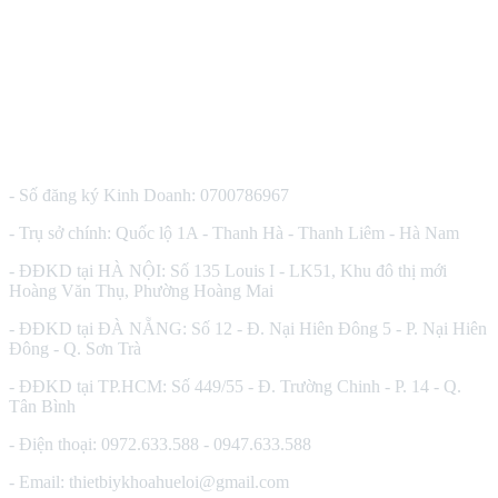
CÔNG TY TNHH THIẾT BỊ Y TẾ HUÊ LỢI
- Số đăng ký Kinh Doanh: 0700786967
- Trụ sở chính: Quốc lộ 1A - Thanh Hà - Thanh Liêm - Hà Nam
- ĐĐKD tại HÀ NỘI: Số 135 Louis I - LK51, Khu đô thị mới
Hoàng Văn Thụ, Phường Hoàng Mai
- ĐĐKD tại ĐÀ NẴNG: Số 12 - Đ. Nại Hiên Đông 5 - P. Nại Hiên
Đông - Q. Sơn Trà
- ĐĐKD tại TP.HCM: Số 449/55 - Đ. Trường Chinh - P. 14 - Q.
Tân Bình
- Điện thoại: 0972.633.588 - 0947.633.588
- Email: thietbiykhoahueloi@gmail.com