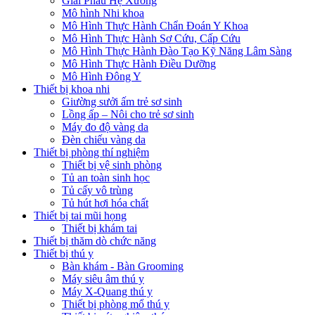
Giải Phẫu Hệ Xương
Mô hình Nhi khoa
Mô Hình Thực Hành Chẩn Đoán Y Khoa
Mô Hình Thực Hành Sơ Cứu, Cấp Cứu
Mô Hình Thực Hành Đào Tạo Kỹ Năng Lâm Sàng
Mô Hình Thực Hành Điều Dưỡng
Mô Hình Đông Y
Thiết bị khoa nhi
Giường sưởi ấm trẻ sơ sinh
Lồng ấp – Nôi cho trẻ sơ sinh
Máy đo độ vàng da
Đèn chiếu vàng da
Thiết bị phòng thí nghiệm
Thiết bị vệ sinh phòng
Tủ an toàn sinh học
Tủ cấy vô trùng
Tủ hút hơi hóa chất
Thiết bị tai mũi họng
Thiết bị khám tai
Thiết bị thăm dò chức năng
Thiết bị thú y
Bàn khám - Bàn Grooming
Máy siêu âm thú y
Máy X-Quang thú y
Thiết bị phòng mổ thú y