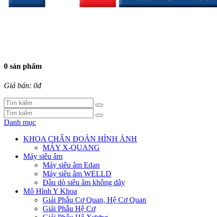
0 sản phẩm
Giá bán: 0đ
Danh mục
KHOA CHẨN ĐOÁN HÌNH ẢNH
MÁY X-QUANG
Máy siêu âm
Máy siêu âm Edan
Máy siêu âm WELLD
Đầu dò siêu âm không dây
Mô Hình Y Khoa
Giải Phẫu Cơ Quan, Hệ Cơ Quan
Giải Phẫu Hệ Cơ