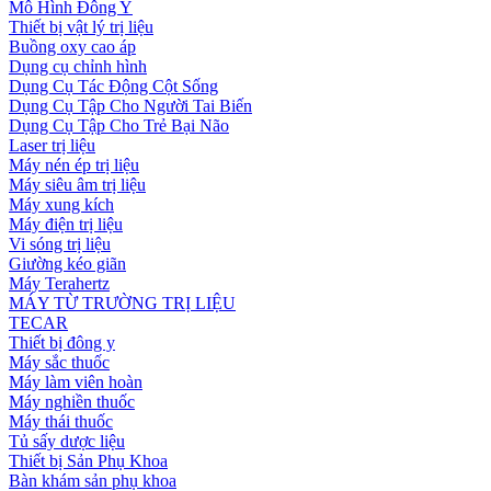
Mô Hình Đông Y
Thiết bị vật lý trị liệu
Buồng oxy cao áp
Dụng cụ chỉnh hình
Dụng Cụ Tác Động Cột Sống
Dụng Cụ Tập Cho Người Tai Biến
Dụng Cụ Tập Cho Trẻ Bại Não
Laser trị liệu
Máy nén ép trị liệu
Máy siêu âm trị liệu
Máy xung kích
Máy điện trị liệu
Vi sóng trị liệu
Giường kéo giãn
Máy Terahertz
MÁY TỪ TRƯỜNG TRỊ LIỆU
TECAR
Thiết bị đông y
Máy sắc thuốc
Máy làm viên hoàn
Máy nghiền thuốc
Máy thái thuốc
Tủ sấy dược liệu
Thiết bị Sản Phụ Khoa
Bàn khám sản phụ khoa