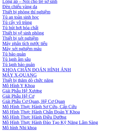
Lồng ấp – Nôi cho trẻ sơ sinh
Đèn chiếu vàng da
Thiết bị phòng thí nghiệm
Tủ an toàn sinh học
Tủ cấy vô trùng
Tủ hút hơi hóa chất
Thiết bị vệ sinh phòng
Thiết bị xét nghiệm
Máy phân tích nước tiểu
Máy xét nghiệm máu
Tủ bảo quản
Tủ lạnh âm sâu
Tủ lạnh bảo quản
KHOA CHẨN ĐOÁN HÌNH ẢNH
MÁY X-QUANG
Thiết bị thăm dò chức năng
Mô Hình Y Khoa
Giải Phẫu Hệ Xương
Giải Phẫu Hệ Cơ
Giải Phẫu Cơ Quan, Hệ Cơ Quan
Mô Hình Thực Hành Sơ Cứu, Cấp Cứu
Mô Hình Thực Hành Chẩn Đoán Y Khoa
Mô Hình Thực Hành Điều Dưỡng
Mô Hình Thực Hành Đào Tạo Kỹ Năng Lâm Sàng
Mô hình Nhi khoa