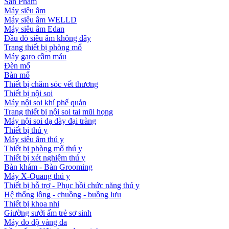
Sản Phẩm
Máy siêu âm
Máy siêu âm WELLD
Máy siêu âm Edan
Đầu dò siêu âm không dây
Trang thiết bị phòng mổ
Máy garo cầm máu
Đèn mổ
Bàn mổ
Thiết bị chăm sóc vết thương
Thiết bị nội soi
Máy nội soi khí phế quản
Trang thiết bị nội soi tai mũi họng
Máy nội soi dạ dày đại tràng
Thiết bị thú y
Máy siêu âm thú y
Thiết bị phòng mổ thú y
Thiết bị xét nghiệm thú y
Bàn khám - Bàn Grooming
Máy X-Quang thú y
Thiết bị hỗ trợ - Phục hồi chức năng thú y
Hệ thống lồng - chuồng - buồng lưu
Thiết bị khoa nhi
Giường sưởi ấm trẻ sơ sinh
Máy đo độ vàng da