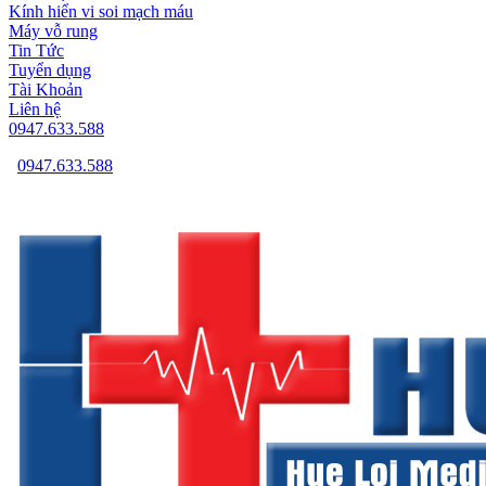
Kính hiển vi soi mạch máu
Máy vỗ rung
Tin Tức
Tuyển dụng
Tài Khoản
Liên hệ
0947.633.588
0947.633.588