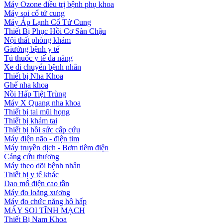
Máy Ozone điều trị bệnh phụ khoa
Máy soi cổ tử cung
Máy Áp Lạnh Cổ Tử Cung
Thiết Bị Phục Hồi Cơ Sàn Chậu
Nội thất phòng khám
Giường bệnh y tế
Tủ thuốc y tế đa năng
Xe di chuyển bệnh nhân
Thiết bị Nha Khoa
Ghế nha khoa
Nồi Hấp Tiệt Trùng
Máy X Quang nha khoa
Thiết bị tai mũi họng
Thiết bị khám tai
Thiết bị hồi sức cấp cứu
Máy điện não - điện tim
Máy truyền dịch - Bơm tiêm điện
Cáng cứu thương
Máy theo dõi bệnh nhân
Thiết bị y tế khác
Dao mổ điện cao tần
Máy đo loãng xương
Máy đo chức năng hô hấp
MÁY SOI TĨNH MẠCH
Thiết Bị Nam Khoa