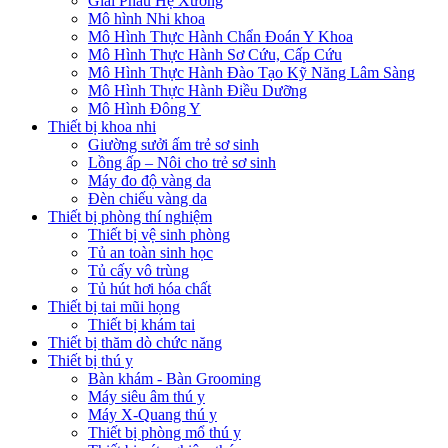
Giải Phẫu Hệ Xương
Mô hình Nhi khoa
Mô Hình Thực Hành Chẩn Đoán Y Khoa
Mô Hình Thực Hành Sơ Cứu, Cấp Cứu
Mô Hình Thực Hành Đào Tạo Kỹ Năng Lâm Sàng
Mô Hình Thực Hành Điều Dưỡng
Mô Hình Đông Y
Thiết bị khoa nhi
Giường sưởi ấm trẻ sơ sinh
Lồng ấp – Nôi cho trẻ sơ sinh
Máy đo độ vàng da
Đèn chiếu vàng da
Thiết bị phòng thí nghiệm
Thiết bị vệ sinh phòng
Tủ an toàn sinh học
Tủ cấy vô trùng
Tủ hút hơi hóa chất
Thiết bị tai mũi họng
Thiết bị khám tai
Thiết bị thăm dò chức năng
Thiết bị thú y
Bàn khám - Bàn Grooming
Máy siêu âm thú y
Máy X-Quang thú y
Thiết bị phòng mổ thú y