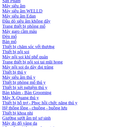
Sản Phẩm
Máy siêu âm
Máy siêu âm WELLD
Máy siêu âm Edan
Đầu dò siêu âm không dây
Trang thiết bị phòng mổ
Máy garo cầm máu
Đèn mổ
Bàn mổ
Thiết bị chăm sóc vết thương
Thiết bị nội soi
Máy nội soi khí phế quản
Trang thiết bị nội soi tai mũi họng
Máy nội soi dạ dày đại tràng
Thiết bị thú y
Máy siêu âm thú y
Thiết bị phòng mổ thú y
Thiết bị xét nghiệm thú y
Bàn khám - Bàn Grooming
Máy X-Quang thú y
Thiết bị hỗ trợ - Phục hồi chức năng thú y
Hệ thống lồng - chuồng - buồng lưu
Thiết bị khoa nhi
Giường sưởi ấm trẻ sơ sinh
Máy đo độ vàng da