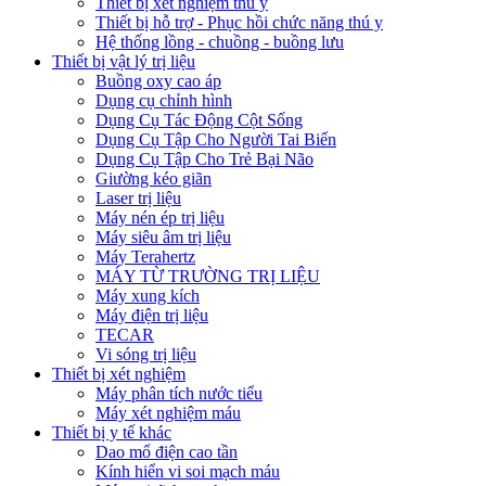
Thiết bị xét nghiệm thú y
Thiết bị hỗ trợ - Phục hồi chức năng thú y
Hệ thống lồng - chuồng - buồng lưu
Thiết bị vật lý trị liệu
Buồng oxy cao áp
Dụng cụ chỉnh hình
Dụng Cụ Tác Động Cột Sống
Dụng Cụ Tập Cho Người Tai Biến
Dụng Cụ Tập Cho Trẻ Bại Não
Giường kéo giãn
Laser trị liệu
Máy nén ép trị liệu
Máy siêu âm trị liệu
Máy Terahertz
MÁY TỪ TRƯỜNG TRỊ LIỆU
Máy xung kích
Máy điện trị liệu
TECAR
Vi sóng trị liệu
Thiết bị xét nghiệm
Máy phân tích nước tiểu
Máy xét nghiệm máu
Thiết bị y tế khác
Dao mổ điện cao tần
Kính hiển vi soi mạch máu