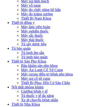
Máy soi tĩnh mạch
Máy vỗ rung
Máy đo chức năng hô hấp
Máy đo loãng xương
Thiết Bị Nam Khoa
Thiết bị đông y
Máy làm viên hoàn
Máy nghiền thuốc
Máy sắc thuốc
Máy thái thuốc
Tủ sấy dược liệu
Tủ bảo quản
Tủ lạnh âm sâu
Tủ lạnh bảo quản
Thiết bị Sản Phụ Khoa
Bàn khám sản phụ khoa
Máy Áp Lạnh Cổ Tử Cung
Máy ozone điều trị bệnh phụ khoa
Máy soi cổ tử cung
Thiết Bị Phục Hồi Cơ Sàn Chậu
Nội thất phòng khám
Giường bệnh y tế
Tủ thuốc y tế đa năng
Xe di chuyển bệnh nhân
Thiết bị Nha Khoa