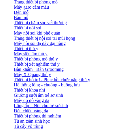
Trang thiết bị phòng mổ
Máy garo cầm máu
Đèn mổ
Bàn mổ
Thiết bị chăm sóc vết thương
Thiết bị nội soi
Máy nội soi khí phế quản
Trang thiết bị nội soi tai mũi họng
Máy nội soi dạ dày đại tràng
Thiết bị thú y
Máy siêu âm thú y
Thiết bị phòng mổ thú y
Thiết bị xét nghiệm thú y
Bàn khám - Bàn Grooming
Máy X-Quang thú y
Thiết bị hỗ trợ - Phục hồi chức năng thú y
Hệ thống lồng - chuồng - buồng lưu
Thiết bị khoa nhi
Giường sưởi ấm trẻ sơ sinh
Máy đo độ vàng da
Lồng ấp – Nôi cho trẻ sơ sinh
Đèn chiếu vàng da
Thiết bị phòng thí nghiệm
Tủ an toàn sinh học
Tủ cấy vô trùng