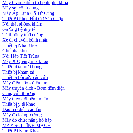
Máy Ozone điều trị bệnh phụ khoa
Máy soi cổ tử cung
Máy Áp Lạnh Cổ Tử Cung
Thiết Bị Phục Hồi Cơ Sàn Chậu
Nội thất phòng khám
Giường bệnh y tế
Tủ thuốc y tế đa năng
Xe di chuyển bệnh nhân
Thiết bị Nha Khoa
Ghế nha khoa
Nồi Hấp Tiệt Trùng
Máy X Quang nha khoa
Thiết bị tai mũi họng
Thiết bị khám tai
Thiết bị hồi sức cấp cứu
Máy điện não - điện tim
Máy truyền dịch - Bơm tiêm điện
Cáng cứu thương
Máy theo dõi bệnh nhân
Thiết bị y tế khác
Dao mổ điện cao tần
Máy đo loãng xương
Máy đo chức năng hô hấp
MÁY SOI TĨNH MẠCH
Thiết Bị Nam Khoa