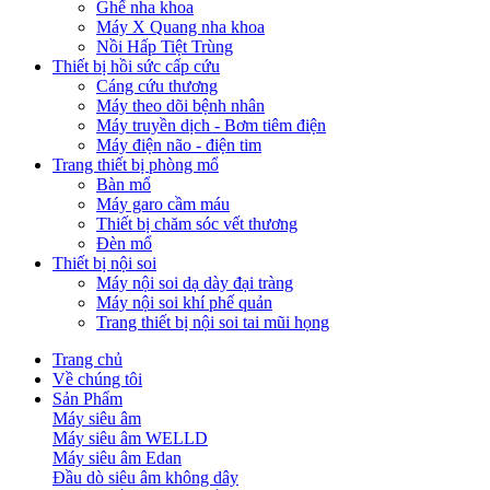
Ghế nha khoa
Máy X Quang nha khoa
Nồi Hấp Tiệt Trùng
Thiết bị hồi sức cấp cứu
Cáng cứu thương
Máy theo dõi bệnh nhân
Máy truyền dịch - Bơm tiêm điện
Máy điện não - điện tim
Trang thiết bị phòng mổ
Bàn mổ
Máy garo cầm máu
Thiết bị chăm sóc vết thương
Đèn mổ
Thiết bị nội soi
Máy nội soi dạ dày đại tràng
Máy nội soi khí phế quản
Trang thiết bị nội soi tai mũi họng
Trang chủ
Về chúng tôi
Sản Phẩm
Máy siêu âm
Máy siêu âm WELLD
Máy siêu âm Edan
Đầu dò siêu âm không dây