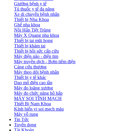
Giường bệnh y tế
Tủ thuốc y tế đa năng
Xe di chuyển bệnh nhân
Thiết bị Nha Khoa
Ghế nha khoa
Nồi Hấp Tiệt Trùng
Máy X Quang nha khoa
Thiết bị tai mũi họng
Thiết bị khám tai
Thiết bị hồi sức cấp cứu
Máy điện não - điện tim
Máy truyền dịch - Bơm tiêm điện
Cáng cứu thương
Máy theo dõi bệnh nhân
Thiết bị y tế khác
Dao mổ điện cao tần
Máy đo loãng xương
Máy đo chức năng hô hấp
MÁY SOI TĨNH MẠCH
Thiết Bị Nam Khoa
Kính hiển vi soi mạch máu
Máy vỗ rung
Tin Tức
Tuyển dụng
Tài Khoản