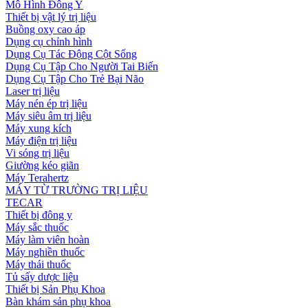
Mô Hình Đông Y
Thiết bị vật lý trị liệu
Buồng oxy cao áp
Dụng cụ chỉnh hình
Dụng Cụ Tác Động Cột Sống
Dụng Cụ Tập Cho Người Tai Biến
Dụng Cụ Tập Cho Trẻ Bại Não
Laser trị liệu
Máy nén ép trị liệu
Máy siêu âm trị liệu
Máy xung kích
Máy điện trị liệu
Vi sóng trị liệu
Giường kéo giãn
Máy Terahertz
MÁY TỪ TRƯỜNG TRỊ LIỆU
TECAR
Thiết bị đông y
Máy sắc thuốc
Máy làm viên hoàn
Máy nghiền thuốc
Máy thái thuốc
Tủ sấy dược liệu
Thiết bị Sản Phụ Khoa
Bàn khám sản phụ khoa