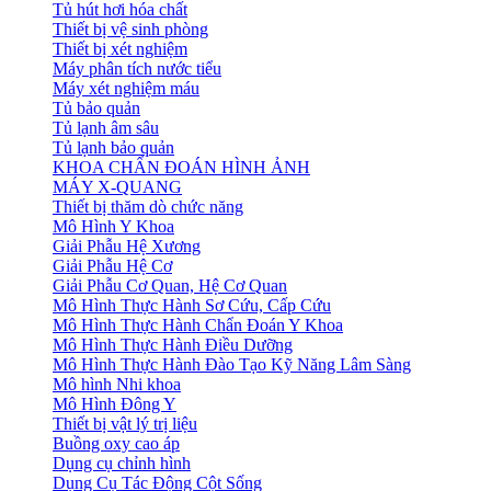
Tủ hút hơi hóa chất
Thiết bị vệ sinh phòng
Thiết bị xét nghiệm
Máy phân tích nước tiểu
Máy xét nghiệm máu
Tủ bảo quản
Tủ lạnh âm sâu
Tủ lạnh bảo quản
KHOA CHẨN ĐOÁN HÌNH ẢNH
MÁY X-QUANG
Thiết bị thăm dò chức năng
Mô Hình Y Khoa
Giải Phẫu Hệ Xương
Giải Phẫu Hệ Cơ
Giải Phẫu Cơ Quan, Hệ Cơ Quan
Mô Hình Thực Hành Sơ Cứu, Cấp Cứu
Mô Hình Thực Hành Chẩn Đoán Y Khoa
Mô Hình Thực Hành Điều Dưỡng
Mô Hình Thực Hành Đào Tạo Kỹ Năng Lâm Sàng
Mô hình Nhi khoa
Mô Hình Đông Y
Thiết bị vật lý trị liệu
Buồng oxy cao áp
Dụng cụ chỉnh hình
Dụng Cụ Tác Động Cột Sống