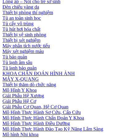
Lồng ấp – Nôi cho trẻ sơ sinh
Đèn chiếu vàng da
Thiết bị phòng thí nghiệm
Tủ an toàn sinh học
Tủ cấy vô trùng
Tủ hút hơi hóa chất
Thiết bị vệ sinh phòng
Thiết bị xét nghiệm
Máy phân tích nước tiểu
Máy xét nghiệm máu
Tủ bảo quản
Tủ lạnh âm sâu
Tủ lạnh bảo quản
KHOA CHẨN ĐOÁN HÌNH ẢNH
MÁY X-QUANG
Thiết bị thăm dò chức năng
Mô Hình Y Khoa
Giải Phẫu Hệ Xương
Giải Phẫu Hệ Cơ
Giải Phẫu Cơ Quan, Hệ Cơ Quan
Mô Hình Thực Hành Sơ Cứu, Cấp Cứu
Mô Hình Thực Hành Chẩn Đoán Y Khoa
Mô Hình Thực Hành Điều Dưỡng
Mô Hình Thực Hành Đào Tạo Kỹ Năng Lâm Sàng
Mô hình Nhi khoa