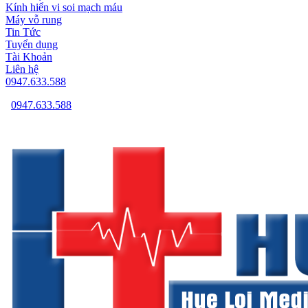
Kính hiển vi soi mạch máu
Máy vỗ rung
Tin Tức
Tuyển dụng
Tài Khoản
Liên hệ
0947.633.588
0947.633.588