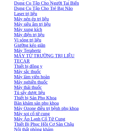
Dụng Cụ Tập Cho Người Tai Biến
Dụng Cụ Tập Cho Trẻ Bại Não
Laser trị liệu
Máy nén ép trị liệu
Máy siêu âm trị liệu
Máy xung kích
Máy điện trị liệu
Vi sóng trị liệu
Giường kéo giãn
Máy Terahertz
MÁY TỪ TRƯỜNG TRỊ LIỆU
TECAR
Thiết bị đông y
Máy sắc thuốc
Máy làm viên hoàn
Máy nghiền thuốc
Máy thái thuốc
Tủ sấy dược liệu
Thiết bị Sản Phụ Khoa
Bàn khám sản phụ khoa
Máy Ozone điều trị bệnh phụ khoa
Máy soi cổ tử cung
Máy Áp Lạnh Cổ Tử Cung
Thiết Bị Phục Hồi Cơ Sàn Chậu
Nội thất phòng khám