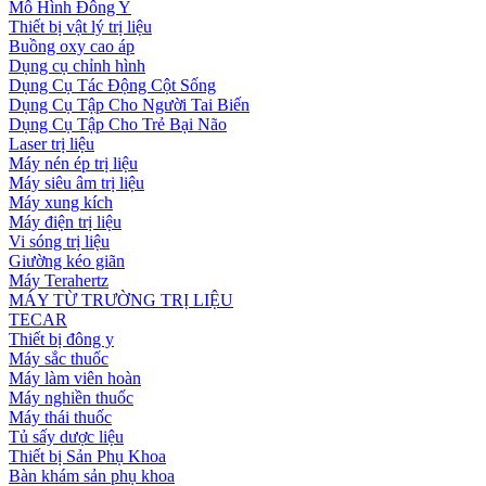
Mô Hình Đông Y
Thiết bị vật lý trị liệu
Buồng oxy cao áp
Dụng cụ chỉnh hình
Dụng Cụ Tác Động Cột Sống
Dụng Cụ Tập Cho Người Tai Biến
Dụng Cụ Tập Cho Trẻ Bại Não
Laser trị liệu
Máy nén ép trị liệu
Máy siêu âm trị liệu
Máy xung kích
Máy điện trị liệu
Vi sóng trị liệu
Giường kéo giãn
Máy Terahertz
MÁY TỪ TRƯỜNG TRỊ LIỆU
TECAR
Thiết bị đông y
Máy sắc thuốc
Máy làm viên hoàn
Máy nghiền thuốc
Máy thái thuốc
Tủ sấy dược liệu
Thiết bị Sản Phụ Khoa
Bàn khám sản phụ khoa