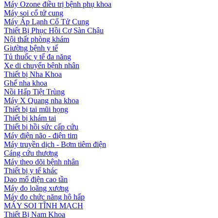
Máy Ozone điều trị bệnh phụ khoa
Máy soi cổ tử cung
Máy Áp Lạnh Cổ Tử Cung
Thiết Bị Phục Hồi Cơ Sàn Chậu
Nội thất phòng khám
Giường bệnh y tế
Tủ thuốc y tế đa năng
Xe di chuyển bệnh nhân
Thiết bị Nha Khoa
Ghế nha khoa
Nồi Hấp Tiệt Trùng
Máy X Quang nha khoa
Thiết bị tai mũi họng
Thiết bị khám tai
Thiết bị hồi sức cấp cứu
Máy điện não - điện tim
Máy truyền dịch - Bơm tiêm điện
Cáng cứu thương
Máy theo dõi bệnh nhân
Thiết bị y tế khác
Dao mổ điện cao tần
Máy đo loãng xương
Máy đo chức năng hô hấp
MÁY SOI TĨNH MẠCH
Thiết Bị Nam Khoa