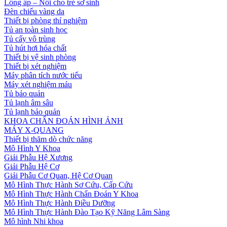
Lồng ấp – Nôi cho trẻ sơ sinh
Đèn chiếu vàng da
Thiết bị phòng thí nghiệm
Tủ an toàn sinh học
Tủ cấy vô trùng
Tủ hút hơi hóa chất
Thiết bị vệ sinh phòng
Thiết bị xét nghiệm
Máy phân tích nước tiểu
Máy xét nghiệm máu
Tủ bảo quản
Tủ lạnh âm sâu
Tủ lạnh bảo quản
KHOA CHẨN ĐOÁN HÌNH ẢNH
MÁY X-QUANG
Thiết bị thăm dò chức năng
Mô Hình Y Khoa
Giải Phẫu Hệ Xương
Giải Phẫu Hệ Cơ
Giải Phẫu Cơ Quan, Hệ Cơ Quan
Mô Hình Thực Hành Sơ Cứu, Cấp Cứu
Mô Hình Thực Hành Chẩn Đoán Y Khoa
Mô Hình Thực Hành Điều Dưỡng
Mô Hình Thực Hành Đào Tạo Kỹ Năng Lâm Sàng
Mô hình Nhi khoa