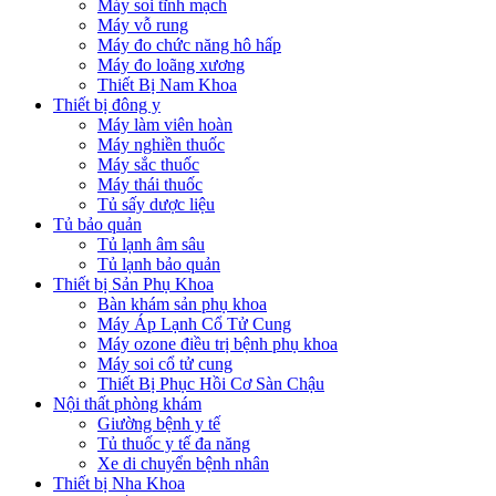
Máy soi tĩnh mạch
Máy vỗ rung
Máy đo chức năng hô hấp
Máy đo loãng xương
Thiết Bị Nam Khoa
Thiết bị đông y
Máy làm viên hoàn
Máy nghiền thuốc
Máy sắc thuốc
Máy thái thuốc
Tủ sấy dược liệu
Tủ bảo quản
Tủ lạnh âm sâu
Tủ lạnh bảo quản
Thiết bị Sản Phụ Khoa
Bàn khám sản phụ khoa
Máy Áp Lạnh Cổ Tử Cung
Máy ozone điều trị bệnh phụ khoa
Máy soi cổ tử cung
Thiết Bị Phục Hồi Cơ Sàn Chậu
Nội thất phòng khám
Giường bệnh y tế
Tủ thuốc y tế đa năng
Xe di chuyển bệnh nhân
Thiết bị Nha Khoa