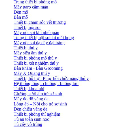
Trang thiết bị phòng mổ
Máy garo cầm máu
Đèn mổ
Bàn mổ
Thiết bị chăm sóc vết thương
Thiết bị nội soi
Máy nội soi khí phế quản
Trang thiết bị nội soi tai mũi họng
Máy nội soi dạ dày đại tràng
Thiết bị thú y
Máy siêu âm thú y
Thiết bị phòng mổ thú y
Thiết bị xét nghiệm thú y
Bàn khám - Bàn Grooming
Máy X-Quang thú y
Thiết bị hỗ trợ - Phục hồi chức năng thú y
Hệ thống lồng - chuồng - buồng lưu
Thiết bị khoa nhi
Giường sưởi ấm trẻ sơ sinh
Máy đo độ vàng da
Lồng ấp – Nôi cho trẻ sơ sinh
Đèn chiếu vàng da
Thiết bị phòng thí nghiệm
Tủ an toàn sinh học
Tủ cấy vô trùng