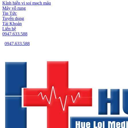
Kính hiển vi soi mạch máu
Máy vỗ rung
Tin Tức
Tuyển dụng
Tài Khoản
Liên hệ
0947.633.588
0947.633.588