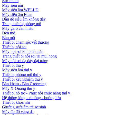
Sản Phẩm
Máy siêu âm
Máy siêu âm WELLD
Máy siêu âm Edan
Đầu dò siêu âm không dây
Trang thiết bị phòng mổ
Máy garo cầm máu
Đèn mổ
Bàn mổ
Thiết bị chăm sóc vết thương
Thiết bị nội soi
Máy nội soi khí phế quản
Trang thiết bị nội soi tai mũi họng
Máy nội soi dạ dày đại tràng
Thiết bị thú y
Máy siêu âm thú y
Thiết bị phòng mổ thú y
Thiết bị xét nghiệm thú y
Bàn khám - Bàn Grooming
Máy X-Quang thú y
Thiết bị hỗ trợ - Phục hồi chức năng thú y
Hệ thống lồng - chuồng - buồng lưu
Thiết bị khoa nhi
Giường sưởi ấm trẻ sơ sinh
Máy đo độ vàng da