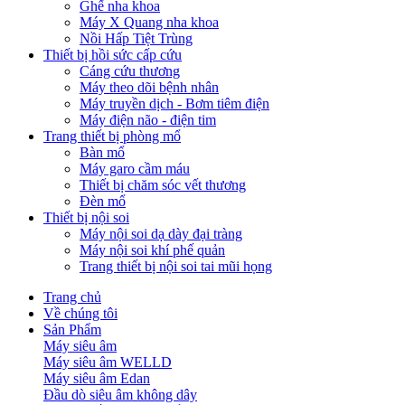
Ghế nha khoa
Máy X Quang nha khoa
Nồi Hấp Tiệt Trùng
Thiết bị hồi sức cấp cứu
Cáng cứu thương
Máy theo dõi bệnh nhân
Máy truyền dịch - Bơm tiêm điện
Máy điện não - điện tim
Trang thiết bị phòng mổ
Bàn mổ
Máy garo cầm máu
Thiết bị chăm sóc vết thương
Đèn mổ
Thiết bị nội soi
Máy nội soi dạ dày đại tràng
Máy nội soi khí phế quản
Trang thiết bị nội soi tai mũi họng
Trang chủ
Về chúng tôi
Sản Phẩm
Máy siêu âm
Máy siêu âm WELLD
Máy siêu âm Edan
Đầu dò siêu âm không dây