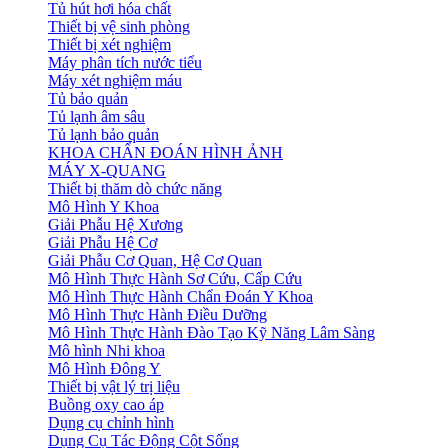
Tủ hút hơi hóa chất
Thiết bị vệ sinh phòng
Thiết bị xét nghiệm
Máy phân tích nước tiểu
Máy xét nghiệm máu
Tủ bảo quản
Tủ lạnh âm sâu
Tủ lạnh bảo quản
KHOA CHẨN ĐOÁN HÌNH ẢNH
MÁY X-QUANG
Thiết bị thăm dò chức năng
Mô Hình Y Khoa
Giải Phẫu Hệ Xương
Giải Phẫu Hệ Cơ
Giải Phẫu Cơ Quan, Hệ Cơ Quan
Mô Hình Thực Hành Sơ Cứu, Cấp Cứu
Mô Hình Thực Hành Chẩn Đoán Y Khoa
Mô Hình Thực Hành Điều Dưỡng
Mô Hình Thực Hành Đào Tạo Kỹ Năng Lâm Sàng
Mô hình Nhi khoa
Mô Hình Đông Y
Thiết bị vật lý trị liệu
Buồng oxy cao áp
Dụng cụ chỉnh hình
Dụng Cụ Tác Động Cột Sống