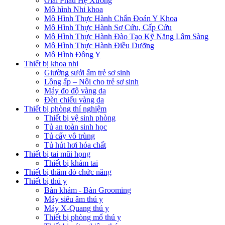
Giải Phẫu Hệ Xương
Mô hình Nhi khoa
Mô Hình Thực Hành Chẩn Đoán Y Khoa
Mô Hình Thực Hành Sơ Cứu, Cấp Cứu
Mô Hình Thực Hành Đào Tạo Kỹ Năng Lâm Sàng
Mô Hình Thực Hành Điều Dưỡng
Mô Hình Đông Y
Thiết bị khoa nhi
Giường sưởi ấm trẻ sơ sinh
Lồng ấp – Nôi cho trẻ sơ sinh
Máy đo độ vàng da
Đèn chiếu vàng da
Thiết bị phòng thí nghiệm
Thiết bị vệ sinh phòng
Tủ an toàn sinh học
Tủ cấy vô trùng
Tủ hút hơi hóa chất
Thiết bị tai mũi họng
Thiết bị khám tai
Thiết bị thăm dò chức năng
Thiết bị thú y
Bàn khám - Bàn Grooming
Máy siêu âm thú y
Máy X-Quang thú y
Thiết bị phòng mổ thú y