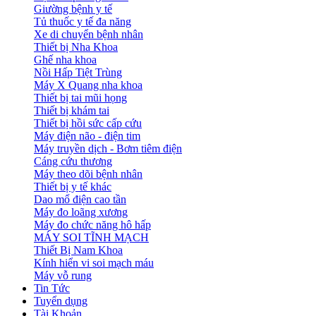
Giường bệnh y tế
Tủ thuốc y tế đa năng
Xe di chuyển bệnh nhân
Thiết bị Nha Khoa
Ghế nha khoa
Nồi Hấp Tiệt Trùng
Máy X Quang nha khoa
Thiết bị tai mũi họng
Thiết bị khám tai
Thiết bị hồi sức cấp cứu
Máy điện não - điện tim
Máy truyền dịch - Bơm tiêm điện
Cáng cứu thương
Máy theo dõi bệnh nhân
Thiết bị y tế khác
Dao mổ điện cao tần
Máy đo loãng xương
Máy đo chức năng hô hấp
MÁY SOI TĨNH MẠCH
Thiết Bị Nam Khoa
Kính hiển vi soi mạch máu
Máy vỗ rung
Tin Tức
Tuyển dụng
Tài Khoản