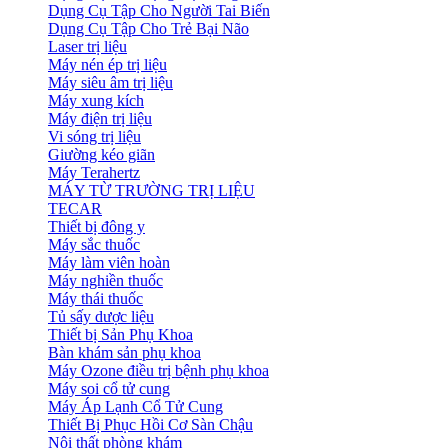
Dụng Cụ Tập Cho Người Tai Biến
Dụng Cụ Tập Cho Trẻ Bại Não
Laser trị liệu
Máy nén ép trị liệu
Máy siêu âm trị liệu
Máy xung kích
Máy điện trị liệu
Vi sóng trị liệu
Giường kéo giãn
Máy Terahertz
MÁY TỪ TRƯỜNG TRỊ LIỆU
TECAR
Thiết bị đông y
Máy sắc thuốc
Máy làm viên hoàn
Máy nghiền thuốc
Máy thái thuốc
Tủ sấy dược liệu
Thiết bị Sản Phụ Khoa
Bàn khám sản phụ khoa
Máy Ozone điều trị bệnh phụ khoa
Máy soi cổ tử cung
Máy Áp Lạnh Cổ Tử Cung
Thiết Bị Phục Hồi Cơ Sàn Chậu
Nội thất phòng khám