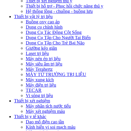
Thiết bị xét nghiệm thú y
Thiết bị hỗ trợ - Phục hồi chức năng thú y
Hệ thống lồng - chuồng - buồng lưu
Thiết bị vật lý trị liệu
Buồng oxy cao áp
Dụng cụ chỉnh hình
Dụng Cụ Tác Động Cột Sống
Dụng Cụ Tập Cho Người Tai Biến
Dụng Cụ Tập Cho Trẻ Bại Não
Giường kéo giãn
Laser trị liệu
Máy nén ép trị liệu
Máy siêu âm trị liệu
Máy Terahertz
MÁY TỪ TRƯỜNG TRỊ LIỆU
Máy xung kích
Máy điện trị liệu
TECAR
Vi sóng trị liệu
Thiết bị xét nghiệm
Máy phân tích nước tiểu
Máy xét nghiệm máu
Thiết bị y tế khác
Dao mổ điện cao tần
Kính hiển vi soi mạch máu