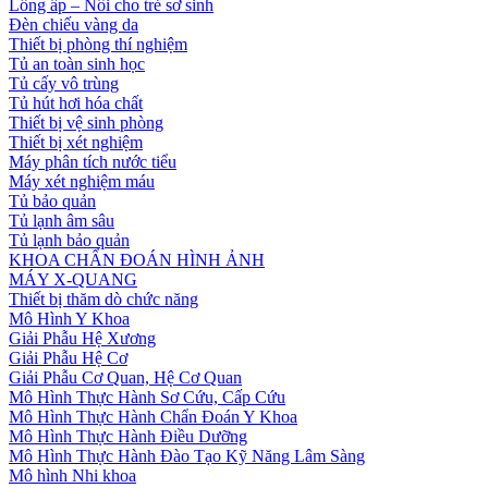
Lồng ấp – Nôi cho trẻ sơ sinh
Đèn chiếu vàng da
Thiết bị phòng thí nghiệm
Tủ an toàn sinh học
Tủ cấy vô trùng
Tủ hút hơi hóa chất
Thiết bị vệ sinh phòng
Thiết bị xét nghiệm
Máy phân tích nước tiểu
Máy xét nghiệm máu
Tủ bảo quản
Tủ lạnh âm sâu
Tủ lạnh bảo quản
KHOA CHẨN ĐOÁN HÌNH ẢNH
MÁY X-QUANG
Thiết bị thăm dò chức năng
Mô Hình Y Khoa
Giải Phẫu Hệ Xương
Giải Phẫu Hệ Cơ
Giải Phẫu Cơ Quan, Hệ Cơ Quan
Mô Hình Thực Hành Sơ Cứu, Cấp Cứu
Mô Hình Thực Hành Chẩn Đoán Y Khoa
Mô Hình Thực Hành Điều Dưỡng
Mô Hình Thực Hành Đào Tạo Kỹ Năng Lâm Sàng
Mô hình Nhi khoa