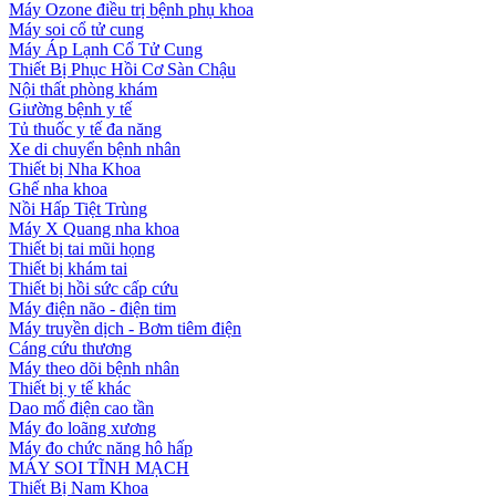
Máy Ozone điều trị bệnh phụ khoa
Máy soi cổ tử cung
Máy Áp Lạnh Cổ Tử Cung
Thiết Bị Phục Hồi Cơ Sàn Chậu
Nội thất phòng khám
Giường bệnh y tế
Tủ thuốc y tế đa năng
Xe di chuyển bệnh nhân
Thiết bị Nha Khoa
Ghế nha khoa
Nồi Hấp Tiệt Trùng
Máy X Quang nha khoa
Thiết bị tai mũi họng
Thiết bị khám tai
Thiết bị hồi sức cấp cứu
Máy điện não - điện tim
Máy truyền dịch - Bơm tiêm điện
Cáng cứu thương
Máy theo dõi bệnh nhân
Thiết bị y tế khác
Dao mổ điện cao tần
Máy đo loãng xương
Máy đo chức năng hô hấp
MÁY SOI TĨNH MẠCH
Thiết Bị Nam Khoa