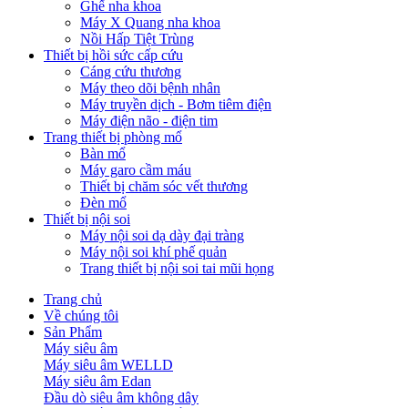
Ghế nha khoa
Máy X Quang nha khoa
Nồi Hấp Tiệt Trùng
Thiết bị hồi sức cấp cứu
Cáng cứu thương
Máy theo dõi bệnh nhân
Máy truyền dịch - Bơm tiêm điện
Máy điện não - điện tim
Trang thiết bị phòng mổ
Bàn mổ
Máy garo cầm máu
Thiết bị chăm sóc vết thương
Đèn mổ
Thiết bị nội soi
Máy nội soi dạ dày đại tràng
Máy nội soi khí phế quản
Trang thiết bị nội soi tai mũi họng
Trang chủ
Về chúng tôi
Sản Phẩm
Máy siêu âm
Máy siêu âm WELLD
Máy siêu âm Edan
Đầu dò siêu âm không dây