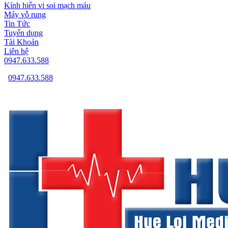
Kính hiển vi soi mạch máu
Máy vỗ rung
Tin Tức
Tuyển dụng
Tài Khoản
Liên hệ
0947.633.588
0947.633.588