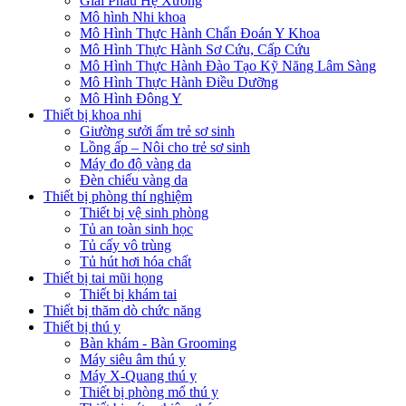
Giải Phẫu Hệ Xương
Mô hình Nhi khoa
Mô Hình Thực Hành Chẩn Đoán Y Khoa
Mô Hình Thực Hành Sơ Cứu, Cấp Cứu
Mô Hình Thực Hành Đào Tạo Kỹ Năng Lâm Sàng
Mô Hình Thực Hành Điều Dưỡng
Mô Hình Đông Y
Thiết bị khoa nhi
Giường sưởi ấm trẻ sơ sinh
Lồng ấp – Nôi cho trẻ sơ sinh
Máy đo độ vàng da
Đèn chiếu vàng da
Thiết bị phòng thí nghiệm
Thiết bị vệ sinh phòng
Tủ an toàn sinh học
Tủ cấy vô trùng
Tủ hút hơi hóa chất
Thiết bị tai mũi họng
Thiết bị khám tai
Thiết bị thăm dò chức năng
Thiết bị thú y
Bàn khám - Bàn Grooming
Máy siêu âm thú y
Máy X-Quang thú y
Thiết bị phòng mổ thú y