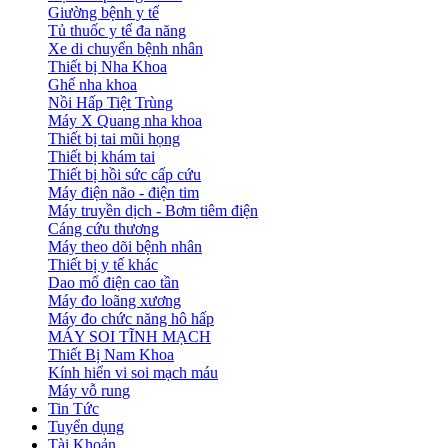
Giường bệnh y tế
Tủ thuốc y tế đa năng
Xe di chuyển bệnh nhân
Thiết bị Nha Khoa
Ghế nha khoa
Nồi Hấp Tiệt Trùng
Máy X Quang nha khoa
Thiết bị tai mũi họng
Thiết bị khám tai
Thiết bị hồi sức cấp cứu
Máy điện não - điện tim
Máy truyền dịch - Bơm tiêm điện
Cáng cứu thương
Máy theo dõi bệnh nhân
Thiết bị y tế khác
Dao mổ điện cao tần
Máy đo loãng xương
Máy đo chức năng hô hấp
MÁY SOI TĨNH MẠCH
Thiết Bị Nam Khoa
Kính hiển vi soi mạch máu
Máy vỗ rung
Tin Tức
Tuyển dụng
Tài Khoản