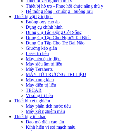
Thiết bị xét nghiệm thú y
Thiết bị hỗ trợ - Phục hồi chức năng thú y
Hệ thống lồng - chuồng - buồng lưu
Thiết bị vật lý trị liệu
Buồng oxy cao áp
Dụng cụ chỉnh hình
Dụng Cụ Tác Động Cột Sống
Dụng Cụ Tập Cho Người Tai Biến
Dụng Cụ Tập Cho Trẻ Bại Não
Giường kéo giãn
Laser trị liệu
Máy nén ép trị liệu
Máy siêu âm trị liệu
Máy Terahertz
MÁY TỪ TRƯỜNG TRỊ LIỆU
Máy xung kích
Máy điện trị liệu
TECAR
Vi sóng trị liệu
Thiết bị xét nghiệm
Máy phân tích nước tiểu
Máy xét nghiệm máu
Thiết bị y tế khác
Dao mổ điện cao tần
Kính hiển vi soi mạch máu