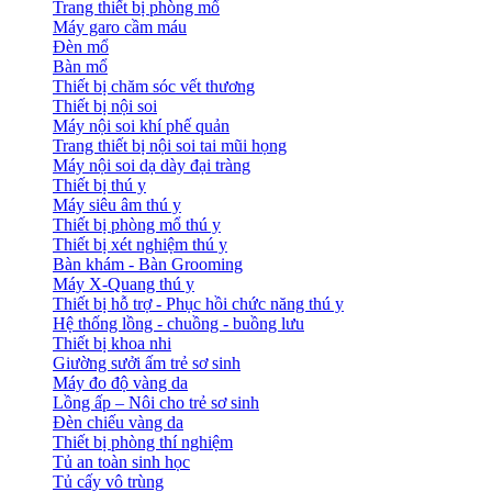
Trang thiết bị phòng mổ
Máy garo cầm máu
Đèn mổ
Bàn mổ
Thiết bị chăm sóc vết thương
Thiết bị nội soi
Máy nội soi khí phế quản
Trang thiết bị nội soi tai mũi họng
Máy nội soi dạ dày đại tràng
Thiết bị thú y
Máy siêu âm thú y
Thiết bị phòng mổ thú y
Thiết bị xét nghiệm thú y
Bàn khám - Bàn Grooming
Máy X-Quang thú y
Thiết bị hỗ trợ - Phục hồi chức năng thú y
Hệ thống lồng - chuồng - buồng lưu
Thiết bị khoa nhi
Giường sưởi ấm trẻ sơ sinh
Máy đo độ vàng da
Lồng ấp – Nôi cho trẻ sơ sinh
Đèn chiếu vàng da
Thiết bị phòng thí nghiệm
Tủ an toàn sinh học
Tủ cấy vô trùng