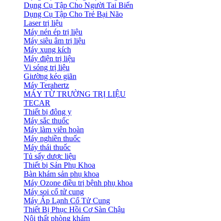
Dụng Cụ Tập Cho Người Tai Biến
Dụng Cụ Tập Cho Trẻ Bại Não
Laser trị liệu
Máy nén ép trị liệu
Máy siêu âm trị liệu
Máy xung kích
Máy điện trị liệu
Vi sóng trị liệu
Giường kéo giãn
Máy Terahertz
MÁY TỪ TRƯỜNG TRỊ LIỆU
TECAR
Thiết bị đông y
Máy sắc thuốc
Máy làm viên hoàn
Máy nghiền thuốc
Máy thái thuốc
Tủ sấy dược liệu
Thiết bị Sản Phụ Khoa
Bàn khám sản phụ khoa
Máy Ozone điều trị bệnh phụ khoa
Máy soi cổ tử cung
Máy Áp Lạnh Cổ Tử Cung
Thiết Bị Phục Hồi Cơ Sàn Chậu
Nội thất phòng khám