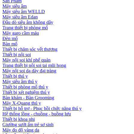
Sản Phẩm
Máy siêu âm
Máy siêu âm WELLD
Máy siêu âm Edan
Đầu dò siêu âm không dây
Trang thiết bị phòng mổ
Máy garo cầm máu
Đèn mổ
Bàn mổ
Thiết bị chăm sóc vết thương
Thiết bị nội soi
Máy nội soi khí phế quản
Trang thiết bị nội soi tai mũi họng
Máy nội soi dạ dày đại tràng
Thiết bị thú y
Máy siêu âm thú y
Thiết bị phòng mổ thú y
Thiết bị xét nghiệm thú y
Bàn khám - Bàn Grooming
Máy X-Quang thú y
Thiết bị hỗ trợ - Phục hồi chức năng thú y
Hệ thống lồng - chuồng - buồng lưu
Thiết bị khoa nhi
Giường sưởi ấm trẻ sơ sinh
Máy đo độ vàng da