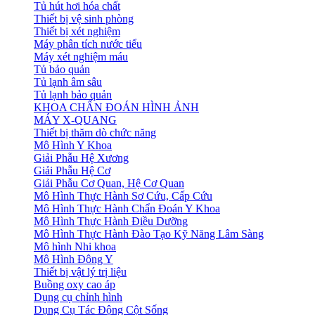
Tủ hút hơi hóa chất
Thiết bị vệ sinh phòng
Thiết bị xét nghiệm
Máy phân tích nước tiểu
Máy xét nghiệm máu
Tủ bảo quản
Tủ lạnh âm sâu
Tủ lạnh bảo quản
KHOA CHẨN ĐOÁN HÌNH ẢNH
MÁY X-QUANG
Thiết bị thăm dò chức năng
Mô Hình Y Khoa
Giải Phẫu Hệ Xương
Giải Phẫu Hệ Cơ
Giải Phẫu Cơ Quan, Hệ Cơ Quan
Mô Hình Thực Hành Sơ Cứu, Cấp Cứu
Mô Hình Thực Hành Chẩn Đoán Y Khoa
Mô Hình Thực Hành Điều Dưỡng
Mô Hình Thực Hành Đào Tạo Kỹ Năng Lâm Sàng
Mô hình Nhi khoa
Mô Hình Đông Y
Thiết bị vật lý trị liệu
Buồng oxy cao áp
Dụng cụ chỉnh hình
Dụng Cụ Tác Động Cột Sống