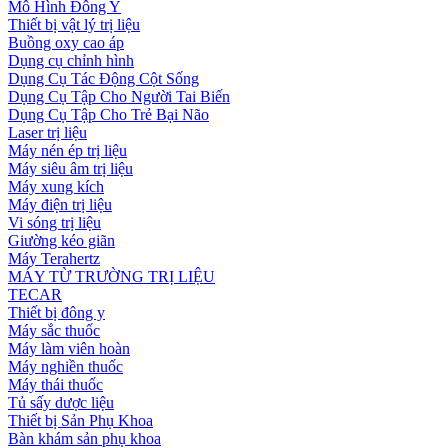
Mô Hình Đông Y
Thiết bị vật lý trị liệu
Buồng oxy cao áp
Dụng cụ chỉnh hình
Dụng Cụ Tác Động Cột Sống
Dụng Cụ Tập Cho Người Tai Biến
Dụng Cụ Tập Cho Trẻ Bại Não
Laser trị liệu
Máy nén ép trị liệu
Máy siêu âm trị liệu
Máy xung kích
Máy điện trị liệu
Vi sóng trị liệu
Giường kéo giãn
Máy Terahertz
MÁY TỪ TRƯỜNG TRỊ LIỆU
TECAR
Thiết bị đông y
Máy sắc thuốc
Máy làm viên hoàn
Máy nghiền thuốc
Máy thái thuốc
Tủ sấy dược liệu
Thiết bị Sản Phụ Khoa
Bàn khám sản phụ khoa