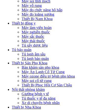
Máy soi tĩnh mạch
Máy vỗ rung
Máy đo chức năng hô hấp
Máy đo loãng xương
Thiết Bị Nam Khoa
Thiết bị đông y
Máy làm viên hoàn
Máy nghiền thuốc
Máy sắc thuốc
Máy thái thuốc
Tủ sấy dược liệu
Tủ bảo quản
Tủ lạnh âm sâu
Tủ lạnh bảo quản
Thiết bị Sản Phụ Khoa
Bàn khám sản phụ khoa
Máy Áp Lạnh Cổ Tử Cung
Máy ozone điều trị bệnh phụ khoa
Máy soi cổ tử cung
Thiết Bị Phục Hồi Cơ Sàn Chậu
Nội thất phòng khám
Giường bệnh y tế
Tủ thuốc y tế đa năng
Xe di chuyển bệnh nhân
Thiết bị Nha Khoa