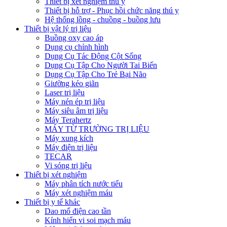
Thiết bị xét nghiệm thú y
Thiết bị hỗ trợ - Phục hồi chức năng thú y
Hệ thống lồng - chuồng - buồng lưu
Thiết bị vật lý trị liệu
Buồng oxy cao áp
Dụng cụ chỉnh hình
Dụng Cụ Tác Động Cột Sống
Dụng Cụ Tập Cho Người Tai Biến
Dụng Cụ Tập Cho Trẻ Bại Não
Giường kéo giãn
Laser trị liệu
Máy nén ép trị liệu
Máy siêu âm trị liệu
Máy Terahertz
MÁY TỪ TRƯỜNG TRỊ LIỆU
Máy xung kích
Máy điện trị liệu
TECAR
Vi sóng trị liệu
Thiết bị xét nghiệm
Máy phân tích nước tiểu
Máy xét nghiệm máu
Thiết bị y tế khác
Dao mổ điện cao tần
Kính hiển vi soi mạch máu