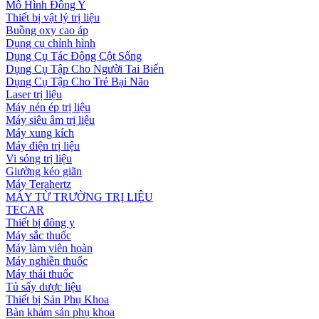
Mô Hình Đông Y
Thiết bị vật lý trị liệu
Buồng oxy cao áp
Dụng cụ chỉnh hình
Dụng Cụ Tác Động Cột Sống
Dụng Cụ Tập Cho Người Tai Biến
Dụng Cụ Tập Cho Trẻ Bại Não
Laser trị liệu
Máy nén ép trị liệu
Máy siêu âm trị liệu
Máy xung kích
Máy điện trị liệu
Vi sóng trị liệu
Giường kéo giãn
Máy Terahertz
MÁY TỪ TRƯỜNG TRỊ LIỆU
TECAR
Thiết bị đông y
Máy sắc thuốc
Máy làm viên hoàn
Máy nghiền thuốc
Máy thái thuốc
Tủ sấy dược liệu
Thiết bị Sản Phụ Khoa
Bàn khám sản phụ khoa