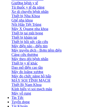
Giường bệnh y tế
Tủ thuốc y tế đa năng
Xe di chuyển bệnh nhân
Thiết bị Nha Khoa
Ghế nha khoa
Nồi Hấp Tiệt Trùng
Máy X Quang nha khoa
Thiết bị tai mũi họng
Thiết bị khám tai
Thiết bị hồi sức cấp cứu
Máy điện não - điện tim
Máy truyền dịch - Bơm tiêm điện
Cáng cứu thương
Máy theo dõi bệnh nhân
Thiết bị y tế khác
Dao mổ điện cao tần
Máy đo loãng xương
Máy đo chức năng hô hấp
MÁY SOI TĨNH MẠCH
Thiết Bị Nam Khoa
Kính hiển vi soi mạch máu
Máy vỗ rung
Tin Tức
Tuyển dụng
Tài Khoản