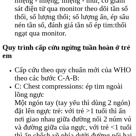
miệng - miệng; miệng - mũi, có giám
sát điện tử qua monitor theo dõi tần số
thổi, số lượng thổi; số lượng ấn, ép sâu
nén tần số, đánh giá tần số ép tim:thổi
ngạt qua monitor.
Quy trình cấp cứu ngừng tuần hoàn ở trẻ
em
Cấp cứu theo quy chuẩn mới của WHO
theo các bước C-A-B:
C: Chest compressions: ép tim ngoài
lồng ngực
Một ngón tay (tay yếu thì dùng 2 ngón)
đặt lên ngực trẻ: với trẻ >1 tuổi thì ấn
nơi giao nhau giữa đường nối 2 núm vú
và đường giữa của ngực, với trẻ <1 tuổi
thì ấn chệch về phía dưới đường nối hai