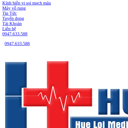
Kính hiển vi soi mạch máu
Máy vỗ rung
Tin Tức
Tuyển dụng
Tài Khoản
Liên hệ
0947.633.588
0947.633.588