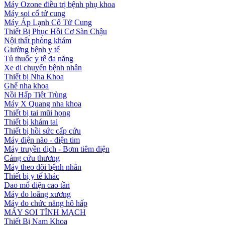
Máy Ozone điều trị bệnh phụ khoa
Máy soi cổ tử cung
Máy Áp Lạnh Cổ Tử Cung
Thiết Bị Phục Hồi Cơ Sàn Chậu
Nội thất phòng khám
Giường bệnh y tế
Tủ thuốc y tế đa năng
Xe di chuyển bệnh nhân
Thiết bị Nha Khoa
Ghế nha khoa
Nồi Hấp Tiệt Trùng
Máy X Quang nha khoa
Thiết bị tai mũi họng
Thiết bị khám tai
Thiết bị hồi sức cấp cứu
Máy điện não - điện tim
Máy truyền dịch - Bơm tiêm điện
Cáng cứu thương
Máy theo dõi bệnh nhân
Thiết bị y tế khác
Dao mổ điện cao tần
Máy đo loãng xương
Máy đo chức năng hô hấp
MÁY SOI TĨNH MẠCH
Thiết Bị Nam Khoa