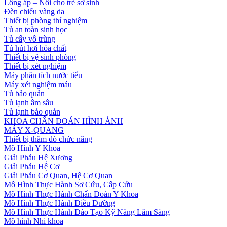
Lồng ấp – Nôi cho trẻ sơ sinh
Đèn chiếu vàng da
Thiết bị phòng thí nghiệm
Tủ an toàn sinh học
Tủ cấy vô trùng
Tủ hút hơi hóa chất
Thiết bị vệ sinh phòng
Thiết bị xét nghiệm
Máy phân tích nước tiểu
Máy xét nghiệm máu
Tủ bảo quản
Tủ lạnh âm sâu
Tủ lạnh bảo quản
KHOA CHẨN ĐOÁN HÌNH ẢNH
MÁY X-QUANG
Thiết bị thăm dò chức năng
Mô Hình Y Khoa
Giải Phẫu Hệ Xương
Giải Phẫu Hệ Cơ
Giải Phẫu Cơ Quan, Hệ Cơ Quan
Mô Hình Thực Hành Sơ Cứu, Cấp Cứu
Mô Hình Thực Hành Chẩn Đoán Y Khoa
Mô Hình Thực Hành Điều Dưỡng
Mô Hình Thực Hành Đào Tạo Kỹ Năng Lâm Sàng
Mô hình Nhi khoa