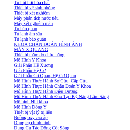
Tủ hút hơi hóa chất
Thiết bị vệ sinh phòng
Thiết bị xét nghiệm
Máy phân tích nước tiểu
Máy xét nghiệm máu
Tủ bảo quản
Tủ lạnh âm sâu
Tủ lạnh bảo quản
KHOA CHẨN ĐOÁN HÌNH ẢNH
MÁY X-QUANG
Thiết bị thăm dò chức năng
Mô Hình Y Khoa
Giải Phẫu Hệ Xương
Giải Phẫu Hệ Cơ
Giải Phẫu Cơ Quan, Hệ Cơ Quan
Mô Hình Thực Hành Sơ Cứu, Cấp Cứu
Mô Hình Thực Hành Chẩn Đoán Y Khoa
Mô Hình Thực Hành Điều Dưỡng
Mô Hình Thực Hành Đào Tạo Kỹ Năng Lâm Sàng
Mô hình Nhi khoa
Mô Hình Đông Y
Thiết bị vật lý trị liệu
Buồng oxy cao áp
Dụng cụ chỉnh hình
Dụng Cụ Tác Động Cột Sống