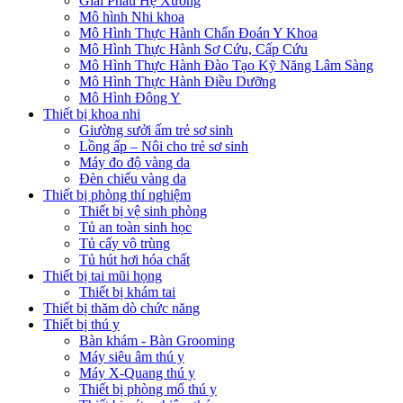
Giải Phẫu Hệ Xương
Mô hình Nhi khoa
Mô Hình Thực Hành Chẩn Đoán Y Khoa
Mô Hình Thực Hành Sơ Cứu, Cấp Cứu
Mô Hình Thực Hành Đào Tạo Kỹ Năng Lâm Sàng
Mô Hình Thực Hành Điều Dưỡng
Mô Hình Đông Y
Thiết bị khoa nhi
Giường sưởi ấm trẻ sơ sinh
Lồng ấp – Nôi cho trẻ sơ sinh
Máy đo độ vàng da
Đèn chiếu vàng da
Thiết bị phòng thí nghiệm
Thiết bị vệ sinh phòng
Tủ an toàn sinh học
Tủ cấy vô trùng
Tủ hút hơi hóa chất
Thiết bị tai mũi họng
Thiết bị khám tai
Thiết bị thăm dò chức năng
Thiết bị thú y
Bàn khám - Bàn Grooming
Máy siêu âm thú y
Máy X-Quang thú y
Thiết bị phòng mổ thú y