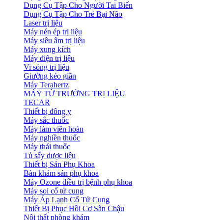
Dụng Cụ Tập Cho Người Tai Biến
Dụng Cụ Tập Cho Trẻ Bại Não
Laser trị liệu
Máy nén ép trị liệu
Máy siêu âm trị liệu
Máy xung kích
Máy điện trị liệu
Vi sóng trị liệu
Giường kéo giãn
Máy Terahertz
MÁY TỪ TRƯỜNG TRỊ LIỆU
TECAR
Thiết bị đông y
Máy sắc thuốc
Máy làm viên hoàn
Máy nghiền thuốc
Máy thái thuốc
Tủ sấy dược liệu
Thiết bị Sản Phụ Khoa
Bàn khám sản phụ khoa
Máy Ozone điều trị bệnh phụ khoa
Máy soi cổ tử cung
Máy Áp Lạnh Cổ Tử Cung
Thiết Bị Phục Hồi Cơ Sàn Chậu
Nội thất phòng khám