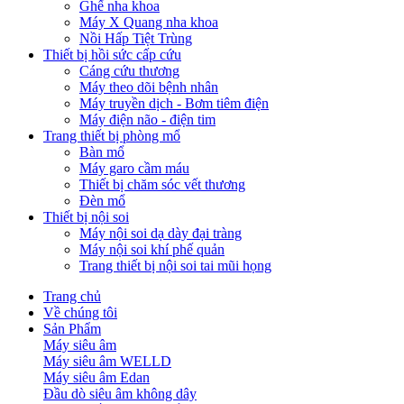
Ghế nha khoa
Máy X Quang nha khoa
Nồi Hấp Tiệt Trùng
Thiết bị hồi sức cấp cứu
Cáng cứu thương
Máy theo dõi bệnh nhân
Máy truyền dịch - Bơm tiêm điện
Máy điện não - điện tim
Trang thiết bị phòng mổ
Bàn mổ
Máy garo cầm máu
Thiết bị chăm sóc vết thương
Đèn mổ
Thiết bị nội soi
Máy nội soi dạ dày đại tràng
Máy nội soi khí phế quản
Trang thiết bị nội soi tai mũi họng
Trang chủ
Về chúng tôi
Sản Phẩm
Máy siêu âm
Máy siêu âm WELLD
Máy siêu âm Edan
Đầu dò siêu âm không dây