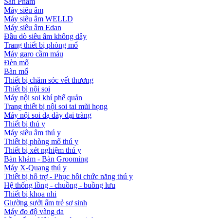
Sản Phẩm
Máy siêu âm
Máy siêu âm WELLD
Máy siêu âm Edan
Đầu dò siêu âm không dây
Trang thiết bị phòng mổ
Máy garo cầm máu
Đèn mổ
Bàn mổ
Thiết bị chăm sóc vết thương
Thiết bị nội soi
Máy nội soi khí phế quản
Trang thiết bị nội soi tai mũi họng
Máy nội soi dạ dày đại tràng
Thiết bị thú y
Máy siêu âm thú y
Thiết bị phòng mổ thú y
Thiết bị xét nghiệm thú y
Bàn khám - Bàn Grooming
Máy X-Quang thú y
Thiết bị hỗ trợ - Phục hồi chức năng thú y
Hệ thống lồng - chuồng - buồng lưu
Thiết bị khoa nhi
Giường sưởi ấm trẻ sơ sinh
Máy đo độ vàng da