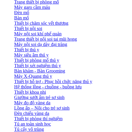
Trang thiết bị phòng mổ
Máy garo cầm máu
Đèn mổ
Bàn mổ
Thiết bị chăm sóc vết thương
Thiết bị nội soi
Máy nội soi khí phế quản
Trang thiết bị nội soi tai mũi họng
Máy nội soi dạ dày đại tràng
Thiết bị thú y
Máy siêu âm thú y
Thiết bị phòng mổ thú y
Thiết bị xét nghiệm thú y
Bàn khám - Bàn Grooming
Máy X-Quang thú y
Thiết bị hỗ trợ - Phục hồi chức năng thú y
Hệ thống lồng - chuồng - buồng lưu
Thiết bị khoa nhi
Giường sưởi ấm trẻ sơ sinh
Máy đo độ vàng da
Lồng ấp – Nôi cho trẻ sơ sinh
Đèn chiếu vàng da
Thiết bị phòng thí nghiệm
Tủ an toàn sinh học
Tủ cấy vô trùng