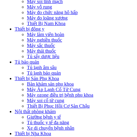
Máy soi tĩnh mạch
Máy vỗ rung
Máy đo chức năng hô hấp
Máy đo loãng xương
Thiết Bị Nam Khoa
Thiết bị đông y
Máy làm viên hoàn
Máy nghiền thuốc
Máy sắc thuốc
Máy thái thuốc
Tủ sấy dược liệu
Tủ bảo quản
Tủ lạnh âm sâu
Tủ lạnh bảo quản
Thiết bị Sản Phụ Khoa
Bàn khám sản phụ khoa
Máy Áp Lạnh Cổ Tử Cung
Máy ozone điều trị bệnh phụ khoa
Máy soi cổ tử cung
Thiết Bị Phục Hồi Cơ Sàn Chậu
Nội thất phòng khám
Giường bệnh y tế
Tủ thuốc y tế đa năng
Xe di chuyển bệnh nhân
Thiết bị Nha Khoa