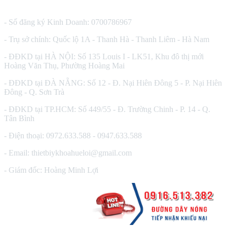
CÔNG TY TNHH THIẾT BỊ Y TẾ HUÊ LỢI
- Số đăng ký Kinh Doanh: 0700786967
- Trụ sở chính: Quốc lộ 1A - Thanh Hà - Thanh Liêm - Hà Nam
- ĐĐKD tại HÀ NỘI: Số 135 Louis I - LK51, Khu đô thị mới
Hoàng Văn Thụ, Phường Hoàng Mai
- ĐĐKD tại ĐÀ NẴNG: Số 12 - Đ. Nại Hiên Đông 5 - P. Nại Hiên
Đông - Q. Sơn Trà
- ĐĐKD tại TP.HCM: Số 449/55 - Đ. Trường Chinh - P. 14 - Q.
Tân Bình
- Điện thoại: 0972.633.588 - 0947.633.588
- Email: thietbiykhoahueloi@gmail.com
- Giám đốc: Hoàng Minh Lợi